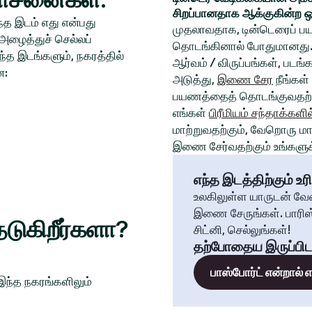
சிறப்பானதாக ஆக்குகின்ற ஒ
த இடம் எது என்பது
முதலாவதாக, டின்டெரைப் பய
அழைத்துச் செல்லப்
தொடங்கினால் போதுமானது. 
்த இடங்களும், நகரத்தில்
ஆர்வம் / விருப்பங்கள், படங
ன:
அடுத்து,
இணை சேர
நீங்கள்
பயணத்தைத் தொடங்குவதற்க
எங்கள்
பிரீமியம் சந்தாக்களில
மாற்றுவதற்கும், வேறொரு மாந
இணை சேர்வதற்கும் உங்களுக்
எந்த இடத்திற்கும் உரி
உலகிலுள்ள யாருடன் வே
இணை சேருங்கள். பாரிஸ்
டுகிறீர்களா?
சிட்னி, செல்லுங்கள்!
தற்போதைய இருப்பிட
பாஸ்போர்ட் என்றால்
 இந்த நகரங்களிலும்