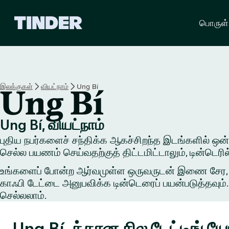
டி
பொருள்
ன்
டெ
ர்
ஹோ
ம்
இலக்குகள்
வியட்நாம்
Ung Bí
Ung Bí
Ung Bí, வியட்நாம்
புதிய நபர்களைச் சந்திக்க ஆகச்சிறந்த இடங்களில் ஒன்றில
செல்ல பயணம் செய்வதற்குத் திட்டமிட்டாலும், டின்டெர
உங்களைப் போன்ற ஆர்வமுள்ள ஒருவருடன் இணை சேர, ஒரு 
காஃபி டேட்டை அனுபவிக்க டின்டெரைப் பயன்படுத்தவும். 
செல்லலாம்.
Ung Bí-க்கான சில டேட்டிங்