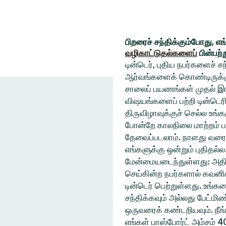
பிறரைச் சந்திக்கும்போது, எ
வழிகாட்டுதல்களைப்
பின்பற்
டின்டெர், புதிய நபர்களைச் 
ஆர்வங்களைக் கொண்டிருக்கும
சாலைப் பயணங்கள் முதல் இரவ
விஷயங்களைப் பற்றி டின்டெரி
திருவிழாவுக்குச் செல்ல உ
போன்றே காலநிலை மாற்றம் ப
தேவைப்படலாம். நாளது வரை
எங்களுக்கு ஒன்றும் புதிதல்
மேன்மையடைந்துள்ளது: அதிக
செய்கின்ற நபர்களால் கவனிக
டின்டெர் பெற்றுள்ளது. உங்
சந்திக்கவும் அல்லது பேட்ம
ஒருவரைக் கண்டறியவும். நீங
எங்கள் பாஸ்போர்ட் அம்சம் 4