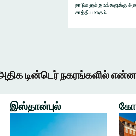
நாடுகளுக்கு உங்களுக்கு அழை
சாத்தியமாகும்.
அதிக டின்டெர் நகரங்களில் என்ன
இஸ்தான்புல்
கோ