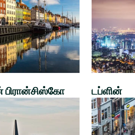
் பிரான்சிஸ்கோ
டப்ளின்