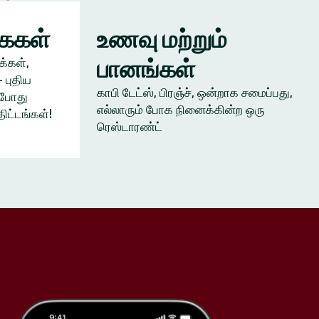
கைகள்
உணவு மற்றும்
பானங்கள்
க்கள்,
 புதிய
காபி டேட்ஸ், பிரஞ்ச், ஒன்றாக சமைப்பது,
ம்போது
எல்லாரும் போக நினைக்கின்ற ஒரு
திட்டங்கள்!
ரெஸ்டாரண்ட்