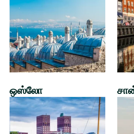
ஒஸ்லோ
சான