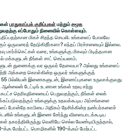
ங்கள்
பாதுகாப்புக் குறிப்புகள்
மற்றும்
சமூக
றுவதற்கு எப்போதும் நினைவில் கொள்ளவும்.
சந்திப்பதற்கான மிகச் சிறந்த செயலி. உங்களைப் போலவே
் ஒருவரைத் தேடுகிறீர்களா? எந்தப் பிரச்சனையும் இல்லை.
ு மார்க்கெட்கள் வரை, உங்களுக்கு மிகவும் பிடித்தமான
ல் மக்களுடன் நீங்கள் சாட் செய்யலாம்.
ங்களுடன் துணைக்கு வர ஒருவர் தேவையா? அல்லது உங்களைப்
ற்றி அக்கறை கொள்கின்ற ஒருவர் உங்களுக்குத்
 55 பில்லியன் இணைகளுடன், இணைப்புகளை உருவாக்குவது
ல. ஆன்லைன் டேட்டிங் உடனான உங்கள் உறவு சற்று
பட்ச தெரிவுநிலையைப் பெறுவதற்கும், நீங்கள் லைக்
்கப்படுவதற்கும் உங்களுக்கு உதவக்கூடிய அம்சங்களை
களைப் போன்றே காபியை அதிகம் நேசிக்கின்ற நண்பர்களைச்
ிண்டனில் உங்களுடன் இணை சேர்ந்து விளையாடக்கூடிய
்கள் நகரத்திலிருந்து வெளியே செல்ல வேண்டியிருந்தால்,
0-க்கு மேற்பட்ட மொழிகளில் 190-க்கும் மேற்பட்ட