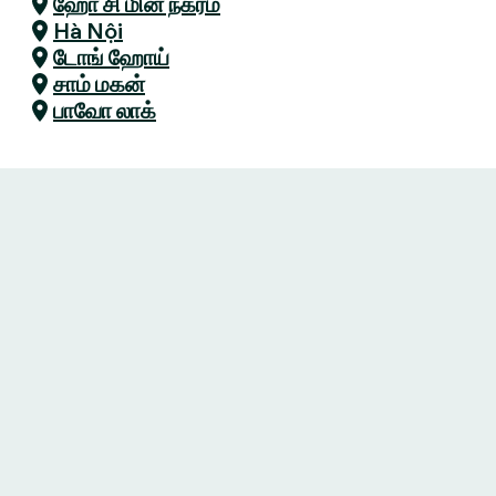
ஹோ சி மின் நகரம்
Hà Nội
டோங் ஹோய்
சாம் மகன்
பாவோ லாக்