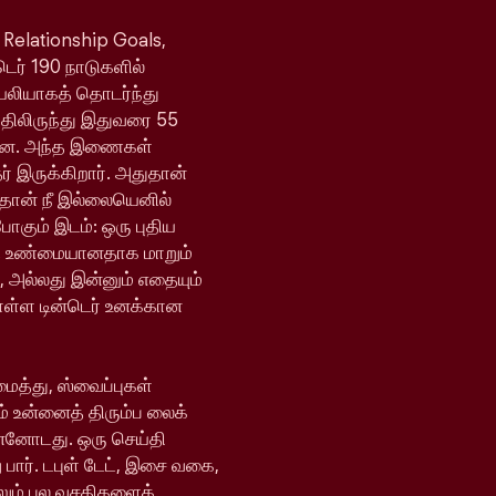
 Relationship Goals,
்டெர் 190 நாடுகளில்
ெயலியாகத் தொடர்ந்து
யதிலிருந்து இதுவரை 55
ள்ளன. அந்த இணைகள்
 இருக்கிறார். அதுதான்
 தான் நீ இல்லையெனில்
போகும் இடம்: ஒரு புதிய
ி உண்மையானதாக மாறும்
, அல்லது இன்னும் எதையும்
ொள்ள டின்டெர் உனக்கான
ைத்து, ஸ்வைப்புகள்
் உன்னைத் திரும்ப லைக்
ன்னோடது. ஒரு செய்தி
 பார். டபுள் டேட், இசை வகை,
ேலும் பல வசதிகளைக்