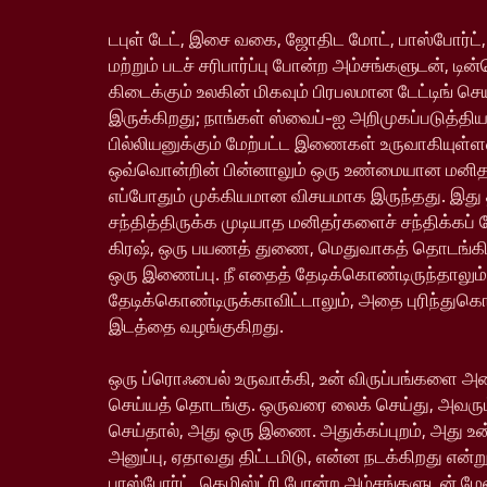
டபுள் டேட், இசை வகை, ஜோதிட மோட், பாஸ்போர்ட்,
மற்றும் படச் சரிபார்ப்பு போன்ற அம்சங்களுடன், டின
கிடைக்கும் உலகின் மிகவும் பிரபலமான டேட்டிங் ச
இருக்கிறது; நாங்கள் ஸ்வைப்-ஐ அறிமுகப்படுத்தி
பில்லியனுக்கும் மேற்பட்ட இணைகள் உருவாகியு
ஒவ்வொன்றின் பின்னாலும் ஒரு உண்மையான மனிதர்
எப்போதும் முக்கியமான விசயமாக இருந்தது. இது
சந்தித்திருக்க முடியாத மனிதர்களைச் சந்திக்கப் 
கிரஷ், ஒரு பயணத் துணை, மெதுவாகத் தொடங்க
ஒரு இணைப்பு. நீ எதைத் தேடிக்கொண்டிருந்தாலும்
தேடிக்கொண்டிருக்காவிட்டாலும், அதை புரிந்துக
இடத்தை வழங்குகிறது.
ஒரு ப்ரொஃபைல் உருவாக்கி, உன் விருப்பங்களை அம
செய்யத் தொடங்கு. ஒருவரை லைக் செய்து, அவரும
செய்தால், அது ஒரு இணை. அதுக்கப்புறம், அது உ
அனுப்பு, ஏதாவது திட்டமிடு, என்ன நடக்கிறது என்று
பாஸ்போர்ட், கெமிஸ்ட்ரி போன்ற அம்சங்களுடன் ம