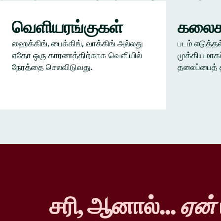
வெளியரங்குகள்
கலைக
ஹைக்கிங், பைக்கிங், வாக்கிங் அல்லது
படம் எடுத்தல
ஏதோ ஒரு காரணத்திற்காக வெளியில்
முக்கியமாகப
நேரத்தை செலவிடுவது.
தலைப்பைத் 
சரி, ஆனால்...
ஏன்