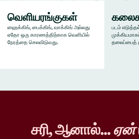
வெளியரங்குகள்
கலைக
ஹைக்கிங், பைக்கிங், வாக்கிங் அல்லது
படம் எடுத்தல
ஏதோ ஒரு காரணத்திற்காக வெளியில்
முக்கியமாகப
நேரத்தை செலவிடுவது.
தலைப்பைத் 
சரி, ஆனால்...
ஏன்