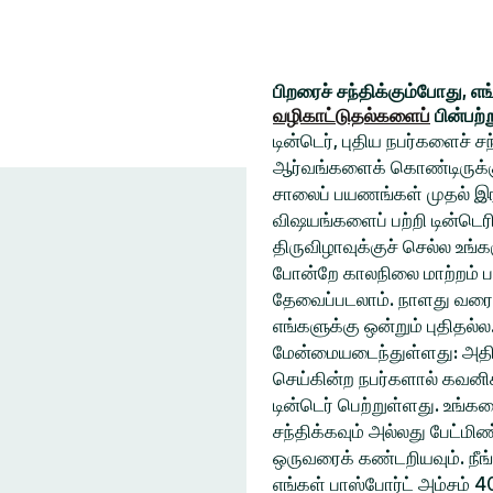
பிறரைச் சந்திக்கும்போது, எ
வழிகாட்டுதல்களைப்
பின்பற்
டின்டெர், புதிய நபர்களைச் 
ஆர்வங்களைக் கொண்டிருக்கும
சாலைப் பயணங்கள் முதல் இரவ
விஷயங்களைப் பற்றி டின்டெரி
திருவிழாவுக்குச் செல்ல உ
போன்றே காலநிலை மாற்றம் ப
தேவைப்படலாம். நாளது வரை
எங்களுக்கு ஒன்றும் புதிதல்
மேன்மையடைந்துள்ளது: அதிக
செய்கின்ற நபர்களால் கவனிக
டின்டெர் பெற்றுள்ளது. உங்
சந்திக்கவும் அல்லது பேட்ம
ஒருவரைக் கண்டறியவும். நீங
எங்கள் பாஸ்போர்ட் அம்சம் 4