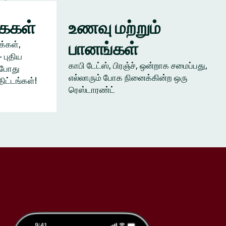
கைகள்
உணவு மற்றும்
பானங்கள்
க்கள்,
 புதிய
காபி டேட்ஸ், பிரஞ்ச், ஒன்றாக சமைப்பது,
ம்போது
எல்லாரும் போக நினைக்கின்ற ஒரு
திட்டங்கள்!
ரெஸ்டாரண்ட்