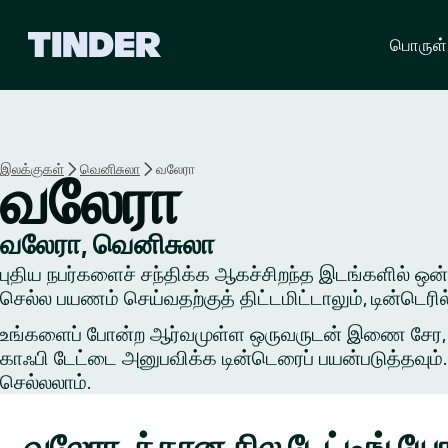
டி
பொருள்
ன்
டெ
ர்
ஹோ
ம்
இலக்குகள்
வெனிசுலா
வலேரா
வலேரா
வலேரா, வெனிசுலா
புதிய நபர்களைச் சந்திக்க ஆகச்சிறந்த இடங்களில் ஒன்றில
செல்ல பயணம் செய்வதற்குத் திட்டமிட்டாலும், டின்டெர
உங்களைப் போன்ற ஆர்வமுள்ள ஒருவருடன் இணை சேர, ஒரு 
காஃபி டேட்டை அனுபவிக்க டின்டெரைப் பயன்படுத்தவும். 
செல்லலாம்.
வலேரா-க்கான சில டேட்டிங் 