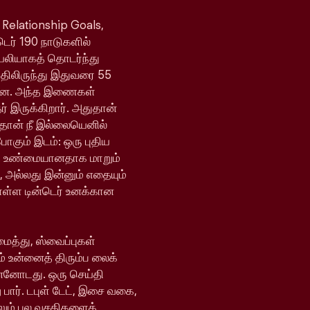
 Relationship Goals,
்டெர் 190 நாடுகளில்
ெயலியாகத் தொடர்ந்து
யதிலிருந்து இதுவரை 55
ள்ளன. அந்த இணைகள்
 இருக்கிறார். அதுதான்
 தான் நீ இல்லையெனில்
போகும் இடம்: ஒரு புதிய
ி உண்மையானதாக மாறும்
, அல்லது இன்னும் எதையும்
ொள்ள டின்டெர் உனக்கான
ைத்து, ஸ்வைப்புகள்
் உன்னைத் திரும்ப லைக்
ன்னோடது. ஒரு செய்தி
 பார். டபுள் டேட், இசை வகை,
ேலும் பல வசதிகளைக்