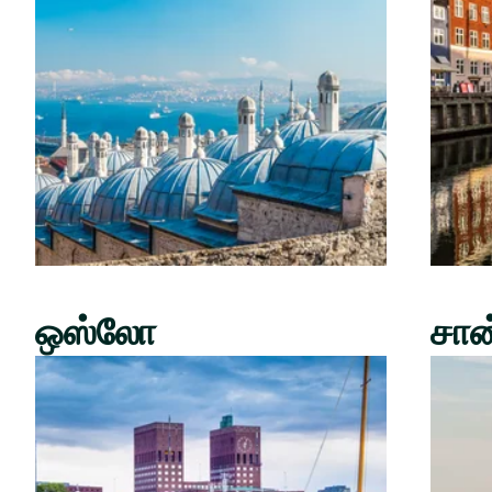
ஒஸ்லோ
சான