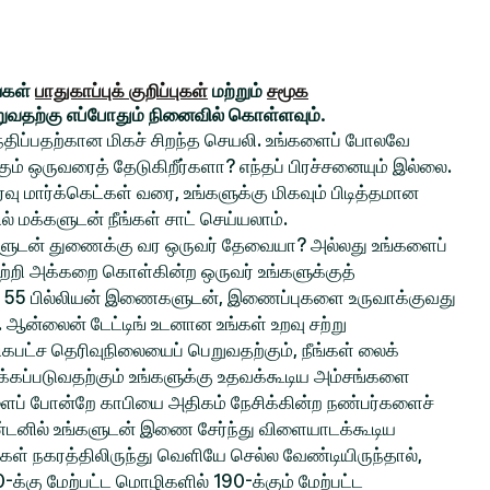
ங்கள்
பாதுகாப்புக் குறிப்புகள்
மற்றும்
சமூக
றுவதற்கு எப்போதும் நினைவில் கொள்ளவும்.
சந்திப்பதற்கான மிகச் சிறந்த செயலி. உங்களைப் போலவே
் ஒருவரைத் தேடுகிறீர்களா? எந்தப் பிரச்சனையும் இல்லை.
ு மார்க்கெட்கள் வரை, உங்களுக்கு மிகவும் பிடித்தமான
ல் மக்களுடன் நீங்கள் சாட் செய்யலாம்.
ங்களுடன் துணைக்கு வர ஒருவர் தேவையா? அல்லது உங்களைப்
ற்றி அக்கறை கொள்கின்ற ஒருவர் உங்களுக்குத்
 55 பில்லியன் இணைகளுடன், இணைப்புகளை உருவாக்குவது
ல. ஆன்லைன் டேட்டிங் உடனான உங்கள் உறவு சற்று
பட்ச தெரிவுநிலையைப் பெறுவதற்கும், நீங்கள் லைக்
்கப்படுவதற்கும் உங்களுக்கு உதவக்கூடிய அம்சங்களை
களைப் போன்றே காபியை அதிகம் நேசிக்கின்ற நண்பர்களைச்
ிண்டனில் உங்களுடன் இணை சேர்ந்து விளையாடக்கூடிய
்கள் நகரத்திலிருந்து வெளியே செல்ல வேண்டியிருந்தால்,
0-க்கு மேற்பட்ட மொழிகளில் 190-க்கும் மேற்பட்ட