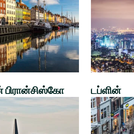
் பிரான்சிஸ்கோ
டப்ளின்