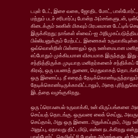
டபுள் டேட், இசை வகை, ஜோதிட மோட், பாஸ்போர்ட்,
மற்றும் படச் சரிபார்ப்பு போன்ற அம்சங்களுடன், டின
கிடைக்கும் உலகின் மிகவும் பிரபலமான டேட்டிங் ச
இருக்கிறது; நாங்கள் ஸ்வைப்-ஐ அறிமுகப்படுத்தி
பில்லியனுக்கும் மேற்பட்ட இணைகள் உருவாகியு
ஒவ்வொன்றின் பின்னாலும் ஒரு உண்மையான மனிதர்
எப்போதும் முக்கியமான விசயமாக இருந்தது. இது
சந்தித்திருக்க முடியாத மனிதர்களைச் சந்திக்கப் 
கிரஷ், ஒரு பயணத் துணை, மெதுவாகத் தொடங்க
ஒரு இணைப்பு. நீ எதைத் தேடிக்கொண்டிருந்தாலும்
தேடிக்கொண்டிருக்காவிட்டாலும், அதை புரிந்துக
இடத்தை வழங்குகிறது.
ஒரு ப்ரொஃபைல் உருவாக்கி, உன் விருப்பங்களை அம
செய்யத் தொடங்கு. ஒருவரை லைக் செய்து, அவரும
செய்தால், அது ஒரு இணை. அதுக்கப்புறம், அது உ
அனுப்பு, ஏதாவது திட்டமிடு, என்ன நடக்கிறது என்று
பாஸ்போர்ட், கெமிஸ்ட்ரி போன்ற அம்சங்களுடன் ம