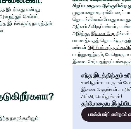
சிறப்பானதாக ஆக்குகின்ற ஒ
த இடம் எது என்பது
முதலாவதாக, டின்டெரைப் பய
அழைத்துச் செல்லப்
தொடங்கினால் போதுமானது. 
்த இடங்களும், நகரத்தில்
ஆர்வம் / விருப்பங்கள், படங
ன:
அடுத்து,
இணை சேர
நீங்கள்
பயணத்தைத் தொடங்குவதற்க
எங்கள்
பிரீமியம் சந்தாக்களில
மாற்றுவதற்கும், வேறொரு மாந
இணை சேர்வதற்கும் உங்களுக்
எந்த இடத்திற்கும் உரி
உலகிலுள்ள யாருடன் வே
இணை சேருங்கள். பாரிஸ்
டுகிறீர்களா?
சிட்னி, செல்லுங்கள்!
தற்போதைய இருப்பிட
பாஸ்போர்ட் என்றால்
 இந்த நகரங்களிலும்