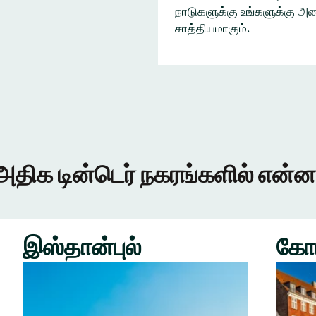
நாடுகளுக்கு உங்களுக்கு அழை
சாத்தியமாகும்.
அதிக டின்டெர் நகரங்களில் என்ன
இஸ்தான்புல்
கோ