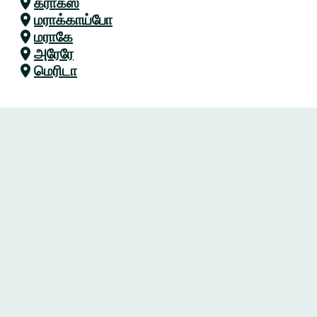
கராகஸ்
மராக்காய்போ
மராகே
அரேரே
மெரிடா