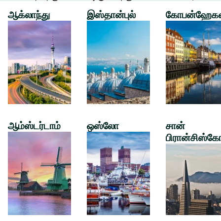
ஆக்லாந்து
இஸ்தான்புல்
கோபன்ஹேக
ஆம்ஸ்டர்டாம்
ஒஸ்லோ
சான்
பிரான்சிஸ்கே