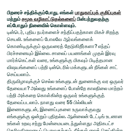
பிறரைச் சந்திக்கும்போது, எங்கள்
பாதுகாப்புக் குறிப்புகள்
மற்றும்
சமூக வழிகாட்டுதல்களைப்
பின்பற்றுவதற்கு
எப்போதும் நினைவில் கொள்ளவும்.
டின்டெர், புதிய நபர்களைச் சந்திப்பதற்கான மிகச் சிறந்த
செயலி. உங்களைப் போலவே ஆர்வங்களைக்
கொண்டிருக்கும் ஒருவரைத் தேடுகிறீர்களா? எந்தப்
பிரச்சனையும் இல்லை. சாலைப் பயணங்கள் முதல் இரவு
மார்க்கெட்கள் வரை, உங்களுக்கு மிகவும் பிடித்தமான
விஷயங்களைப் பற்றி டின்டெரில் மக்களுடன் நீங்கள் சாட்
செய்யலாம்.
திருவிழாவுக்குச் செல்ல உங்களுடன் துணைக்கு வர ஒருவர்
தேவையா? அல்லது உங்களைப் போன்றே காலநிலை மாற்றம்
பற்றி அக்கறை கொள்கின்ற ஒருவர் உங்களுக்குத்
தேவைப்படலாம். நாளது வரை 55 பில்லியன்
இணைகளுடன், இணைப்புகளை உருவாக்குவது
எங்களுக்கு ஒன்றும் புதிதல்ல. ஆன்லைன் டேட்டிங் உடனான
உங்கள் உறவு சற்று மேன்மையடைந்துள்ளது: அதிகபட்ச
தெரிவுநிலையைப் பெறுவதற்கும், நீங்கள் லைக் செய்கின்ற