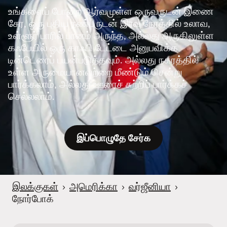
உங்களைப் போன்ற ஆர்வமுள்ள ஒருவருடன் இணை
சேர, ஒரு புதிய நண்பருடன் இரவு நேரத்தில் உலாவ,
உள்ளூர் பாரில் பானம் அருந்த, அல்லது அருகிலுள்ள
கஃபேயில் ஒரு காஃபி டேட்டை அனுபவிக்க
டின்டெரைப் பயன்படுத்தவும். அல்லது நகரத்தில்
உள்ள அருமையானவற்றை மீண்டும் சென்று
பார்க்கலாம், அல்லது ஊரைச் சுற்றிப் பார்க்கச்
செல்லலாம்.
இப்பொழுதே சேர்க
இலக்குகள்
›
அமெரிக்கா
›
வர்ஜீனியா
›
நோர்போக்