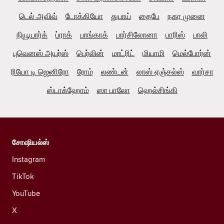
டெல் அவிவ்
டோக்கியோ
துபாய்
தைபே
நகர முனை
நியூயார்க்
ப்ராக்
பாங்காக்
பார்சிலோனா
பாரிஸ்
பாலி
புவெனஸ் அயர்ஸ்
பெர்லின்
மாட்ரிட்
மியாமி
மெல்போர்ன்
ரியோ டி ஜெனிரோ
ரோம்
லண்டன்
லாஸ் ஏஞ்சல்ஸ்
வார்சா
ஸ்டாக்ஹோம்
ஸா பாலோ
ஹெல்சிங்கி
சோஷியல்ஸ்
Instagram
TikTok
YouTube
X