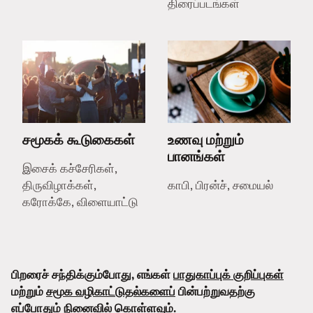
திரைப்படங்கள்
சமூகக் கூடுகைகள்
உணவு மற்றும்
பானங்கள்
இசைக் கச்சேரிகள்,
திருவிழாக்கள்,
காபி, பிரன்ச், சமையல்
கரோக்கே, விளையாட்டு
பிறரைச் சந்திக்கும்போது, எங்கள்
பாதுகாப்புக் குறிப்புகள்
மற்றும்
சமூக வழிகாட்டுதல்களைப்
பின்பற்றுவதற்கு
எப்போதும் நினைவில் கொள்ளவும்.