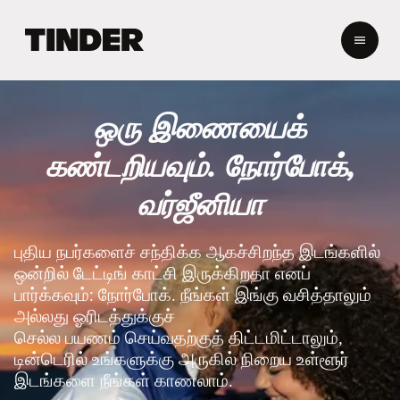
டி
ன்
டெ
ர்
ஹோ
ஒரு இணையைக்
ம்
கண்டறியவும். நோர்போக்,
வர்ஜீனியா
புதிய நபர்களைச் சந்திக்க ஆகச்சிறந்த இடங்களில்
ஒன்றில் டேட்டிங் காட்சி இருக்கிறதா எனப்
பார்க்கவும்: நோர்போக். நீங்கள் இங்கு வசித்தாலும்
அல்லது ஓரிடத்துக்குச்
செல்ல பயணம் செய்வதற்குத் திட்டமிட்டாலும்,
டின்டெரில் உங்களுக்கு அருகில் நிறைய உள்ளூர்
இடங்களை நீங்கள் காணலாம்.