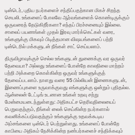
டின்டெர், புதிய நபர்களைச் சந்திப்பதற்கான மிகச் சிறந்த
செயலி. உங்களைப் போலவே ஆர்வங்களைக் கொண்டிருக்கும்
ஒருவரைத் தேடுகிறீர்களா? எந்தப் பிரச்சனையும் இல்லை.
சாலைப் பயணங்கள் முதல் இரவு மார்க்கெட்கள் வரை,
உங்களுக்கு மிகவும் பிடித்தமான விஷயங்களைப் பற்றி
டின்டெரில் மக்களுடன் நீங்கள் சாட் செய்யலாம்.
திருவிழாவுக்குச் செல்ல உங்களுடன் துணைக்கு வர ஒருவர்
தேவையா? அல்லது உங்களைப் போன்றே காலநிலை மாற்றம்
பற்றி அக்கறை கொள்கின்ற ஒருவர் உங்களுக்குத்
தேவைப்படலாம். நாளது வரை 55 பில்லியன் இணைகளுடன்,
இணைப்புகளை உருவாக்குவது எங்களுக்கு ஒன்றும் புதிதல்ல.
ஆன்லைன் டேட்டிங் உடனான உங்கள் உறவு சற்று
மேன்மையடைந்துள்ளது: அதிகபட்ச தெரிவுநிலையைப்
பெறுவதற்கும், நீங்கள் லைக் செய்கின்ற நபர்களால்
கவனிக்கப்படுவதற்கும் உங்களுக்கு உதவக்கூடிய
அம்சங்களை டின்டெர் பெற்றுள்ளது. உங்களைப் போன்றே
காபியை அதிகம் நேசிக்கின்ற நண்பர்களைச் சந்திக்கவும்