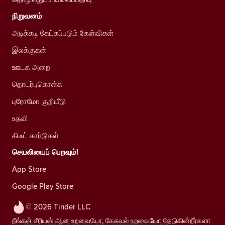
நிறுவனம்
அடிக்கடி கேட்கப்படும் கேள்விகள்
இலக்குகள்
ஊடக அறை
தொடர்புகொள்க
புரோமோ குறியீடு
உதவி
கிஃட் கார்டுகள்
செயலியைப் பெறவும்!
App Store
Google Play Store
© 2026 Tinder LLC
நீங்கள் சீரியஸ் ஆன உறவையோ, கேசுவல் உறவையோ தேடுகின்றீர்களா
நாங்கள் உங்கள் தனியுரிமையை மதிக்கிறோம். எங்கள்