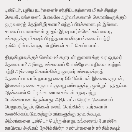
டின்டெர், புதிய நபர்களைச் சந்திப்பதற்கான மிகச் சிறந்த
செயலி. உங்களைப் போலவே ஆர்வங்களைக் கொண்டிருக்கும்
ஒருவரைத் தேடுகிறீர்களா? எந்தப் பிரச்சனையும் இல்லை.
சாலைப் பயணங்கள் முதல் இரவு மார்க்கெட்கள் வரை,
உங்களுக்கு மிகவும் பிடித்தமான விஷயங்களைப் பற்றி
டின்டெரில் மக்களுடன் நீங்கள் சாட் செய்யலாம்.
திருவிழாவுக்குச் செல்ல உங்களுடன் துணைக்கு வர ஒருவர்
தேவையா? அல்லது உங்களைப் போன்றே காலநிலை மாற்றம்
பற்றி அக்கறை கொள்கின்ற ஒருவர் உங்களுக்குத்
தேவைப்படலாம். நாளது வரை 55 பில்லியன் இணைகளுடன்,
இணைப்புகளை உருவாக்குவது எங்களுக்கு ஒன்றும் புதிதல்ல.
ஆன்லைன் டேட்டிங் உடனான உங்கள் உறவு சற்று
மேன்மையடைந்துள்ளது: அதிகபட்ச தெரிவுநிலையைப்
பெறுவதற்கும், நீங்கள் லைக் செய்கின்ற நபர்களால்
கவனிக்கப்படுவதற்கும் உங்களுக்கு உதவக்கூடிய
அம்சங்களை டின்டெர் பெற்றுள்ளது. உங்களைப் போன்றே
காபியை அதிகம் நேசிக்கின்ற நண்பர்களைச் சந்திக்கவும்