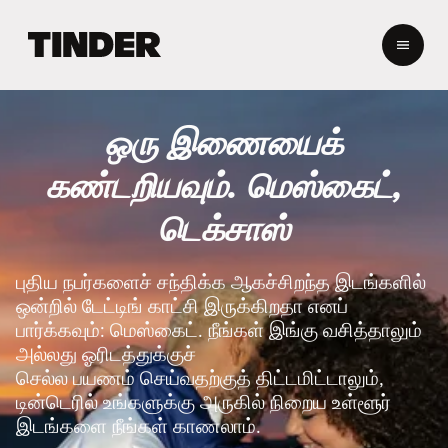
டி
ன்
டெ
ர்
ஹோ
ஒரு இணையைக்
ம்
கண்டறியவும். மெஸ்கைட்,
டெக்சாஸ்
புதிய நபர்களைச் சந்திக்க ஆகச்சிறந்த இடங்களில்
ஒன்றில் டேட்டிங் காட்சி இருக்கிறதா எனப்
பார்க்கவும்: மெஸ்கைட். நீங்கள் இங்கு வசித்தாலும்
அல்லது ஓரிடத்துக்குச்
செல்ல பயணம் செய்வதற்குத் திட்டமிட்டாலும்,
டின்டெரில் உங்களுக்கு அருகில் நிறைய உள்ளூர்
இடங்களை நீங்கள் காணலாம்.