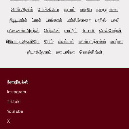
டெல் அவிவ்
டோக்கியோ
துபாய்
தைபே
நகர முனை
நியூயார்க்
ப்ராக்
பாங்காக்
பார்சிலோனா
பாரிஸ்
பாலி
புவெனஸ் அயர்ஸ்
பெர்லின்
மாட்ரிட்
மியாமி
மெல்போர்ன்
ரியோ டி ஜெனிரோ
ரோம்
லண்டன்
லாஸ் ஏஞ்சல்ஸ்
வார்சா
ஸ்டாக்ஹோம்
ஸா பாலோ
ஹெல்சிங்கி
சோஷியல்ஸ்
Instagram
TikTok
YouTube
X