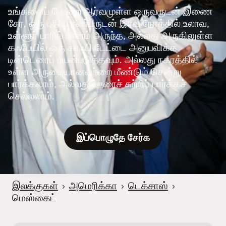
உங்களைப் போன்ற ஆர்வமுள்ள ஒருவருடன் இணை
சேர, ஒரு புதிய நண்பருடன் இரவு நேரத்தில் உலாவ,
உள்ளூர் பாரில் பானம் அருந்த, அல்லது அருகிலுள்ள
கஃபேயில் ஒரு காஃபி டேட்டை அனுபவிக்க
டின்டெரைப் பயன்படுத்தவும். அல்லது நகரத்தில்
உள்ள அருமையானவற்றை மீண்டும் சென்று
பார்க்கலாம், அல்லது ஊரைச் சுற்றிப் பார்க்கச்
செல்லலாம்.
இப்பொழுதே சேர்க
இலக்குகள்
›
அமெரிக்கா
›
டெக்சாஸ்
›
மெஸ்கைட்