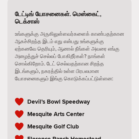
டேட்டிங் யோசனைகள். மெஸ்கைட்,
டெக்சாஸ்
உங்களுக்கு அருகிலுள்ளவர்களைக் காண்பதற்கான
ஆகச்சிறந்த இடம் எது என்பது உங்களுக்கு
ஏற்கனவே தெரியும், ஆனால் நீங்கள் அவரை எங்கு
அழைத்துச் செல்லப் போகிறீர்கள்? நாங்கள்
சொல்கிறோம். டேட் செல்வதற்கான சிறந்த
இடங்களும், நகரத்தில் உள்ள பிரபலமான
யோசனைகளும் இங்கு கொடுக்கப்பட்டுள்ளன:
Devil’s Bowl Speedway
Mesquite Arts Center
Mesquite Golf Club
Florence Ranch Homestead