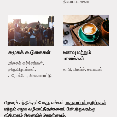
திரைப்படங்கள்
சமூகக் கூடுகைகள்
உணவு மற்றும்
பானங்கள்
இசைக் கச்சேரிகள்,
திருவிழாக்கள்,
காபி, பிரன்ச், சமையல்
கரோக்கே, விளையாட்டு
பிறரைச் சந்திக்கும்போது, எங்கள்
பாதுகாப்புக் குறிப்புகள்
மற்றும்
சமூக வழிகாட்டுதல்களைப்
பின்பற்றுவதற்கு
எப்போதும் நினைவில் கொள்ளவும்.