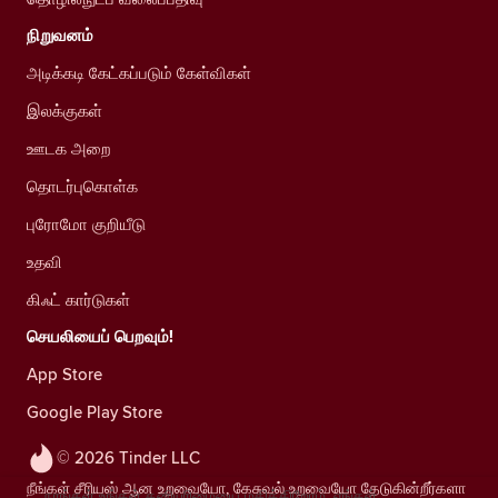
நிறுவனம்
அடிக்கடி கேட்கப்படும் கேள்விகள்
இலக்குகள்
ஊடக அறை
தொடர்புகொள்க
புரோமோ குறியீடு
உதவி
கிஃட் கார்டுகள்
செயலியைப் பெறவும்!
App Store
Google Play Store
© 2026 Tinder LLC
நீங்கள் சீரியஸ் ஆன உறவையோ, கேசுவல் உறவையோ தேடுகின்றீர்களா
நாங்கள் உங்கள் தனியுரிமையை மதிக்கிறோம். எங்கள்