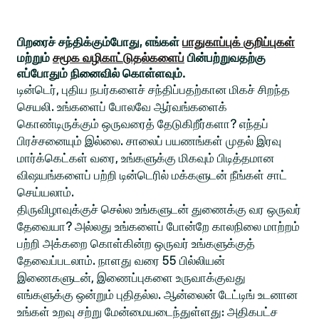
பிறரைச் சந்திக்கும்போது, எங்கள்
பாதுகாப்புக் குறிப்புகள்
மற்றும்
சமூக வழிகாட்டுதல்களைப்
பின்பற்றுவதற்கு
எப்போதும் நினைவில் கொள்ளவும்.
டின்டெர், புதிய நபர்களைச் சந்திப்பதற்கான மிகச் சிறந்த
செயலி. உங்களைப் போலவே ஆர்வங்களைக்
கொண்டிருக்கும் ஒருவரைத் தேடுகிறீர்களா? எந்தப்
பிரச்சனையும் இல்லை. சாலைப் பயணங்கள் முதல் இரவு
மார்க்கெட்கள் வரை, உங்களுக்கு மிகவும் பிடித்தமான
விஷயங்களைப் பற்றி டின்டெரில் மக்களுடன் நீங்கள் சாட்
செய்யலாம்.
திருவிழாவுக்குச் செல்ல உங்களுடன் துணைக்கு வர ஒருவர்
தேவையா? அல்லது உங்களைப் போன்றே காலநிலை மாற்றம்
பற்றி அக்கறை கொள்கின்ற ஒருவர் உங்களுக்குத்
தேவைப்படலாம். நாளது வரை 55 பில்லியன்
இணைகளுடன், இணைப்புகளை உருவாக்குவது
எங்களுக்கு ஒன்றும் புதிதல்ல. ஆன்லைன் டேட்டிங் உடனான
உங்கள் உறவு சற்று மேன்மையடைந்துள்ளது: அதிகபட்ச