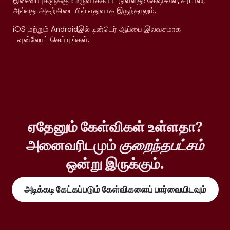
இணைப்புகளுக்கும் உருவாக்கப்பட்டுள்ளது: கேஷுவல், சீரியஸ்,
அல்லது அதற்கிடையில் எதுவாக இருந்தாலும்.
iOS மற்றும் Androidஇல் டின்டெர் ஆப்பை இலவசமாக
டவுன்லோட் செய்யுங்கள்.
ஏதேனும் கேள்விகள் உள்ளதா?
அனைவரிடமும்
குறைந்தபட்சம்
ஒன்று இருக்கும்.
அடிக்கடி கேட்கப்படும் கேள்விகளைப் பார்வையிடவும்