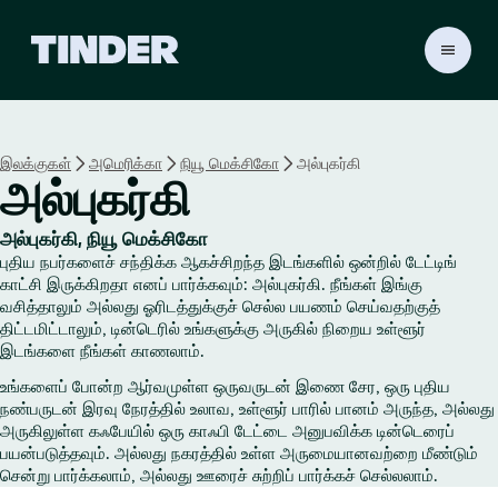
டி
ன்
டெ
ர்
ஹோ
இலக்குகள்
அமெரிக்கா
நியூ மெக்சிகோ
அல்புகர்கி
ம்
அல்புகர்கி
அல்புகர்கி, நியூ மெக்சிகோ
புதிய நபர்களைச் சந்திக்க ஆகச்சிறந்த இடங்களில் ஒன்றில் டேட்டிங்
காட்சி இருக்கிறதா எனப் பார்க்கவும்: அல்புகர்கி. நீங்கள் இங்கு
வசித்தாலும் அல்லது ஓரிடத்துக்குச் செல்ல பயணம் செய்வதற்குத்
திட்டமிட்டாலும், டின்டெரில் உங்களுக்கு அருகில் நிறைய உள்ளூர்
இடங்களை நீங்கள் காணலாம்.
உங்களைப் போன்ற ஆர்வமுள்ள ஒருவருடன் இணை சேர, ஒரு புதிய
நண்பருடன் இரவு நேரத்தில் உலாவ, உள்ளூர் பாரில் பானம் அருந்த, அல்லது
அருகிலுள்ள கஃபேயில் ஒரு காஃபி டேட்டை அனுபவிக்க டின்டெரைப்
பயன்படுத்தவும். அல்லது நகரத்தில் உள்ள அருமையானவற்றை மீண்டும்
சென்று பார்க்கலாம், அல்லது ஊரைச் சுற்றிப் பார்க்கச் செல்லலாம்.