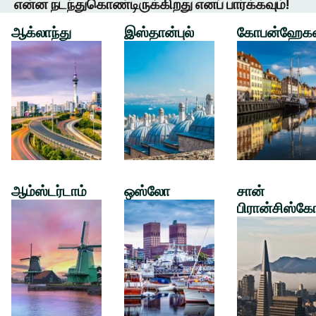
என்ன நடந்துகொண்டிருக்கிறது எனப் பார்க்கவும்!
ஆக்லாந்து
இஸ்தான்புல்
கோபன்ஹேக
ஆம்ஸ்டர்டாம்
ஒஸ்லோ
சான்
பிரான்சிஸ்கே