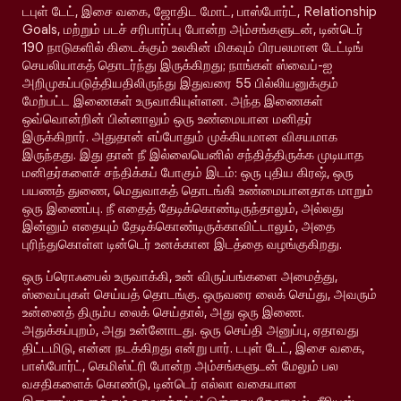
டபுள் டேட், இசை வகை, ஜோதிட மோட், பாஸ்போர்ட், Relationship
Goals, மற்றும் படச் சரிபார்ப்பு போன்ற அம்சங்களுடன், டின்டெர்
190 நாடுகளில் கிடைக்கும் உலகின் மிகவும் பிரபலமான டேட்டிங்
செயலியாகத் தொடர்ந்து இருக்கிறது; நாங்கள் ஸ்வைப்-ஐ
அறிமுகப்படுத்தியதிலிருந்து இதுவரை 55 பில்லியனுக்கும்
மேற்பட்ட இணைகள் உருவாகியுள்ளன. அந்த இணைகள்
ஒவ்வொன்றின் பின்னாலும் ஒரு உண்மையான மனிதர்
இருக்கிறார். அதுதான் எப்போதும் முக்கியமான விசயமாக
இருந்தது. இது தான் நீ இல்லையெனில் சந்தித்திருக்க முடியாத
மனிதர்களைச் சந்திக்கப் போகும் இடம்: ஒரு புதிய கிரஷ், ஒரு
பயணத் துணை, மெதுவாகத் தொடங்கி உண்மையானதாக மாறும்
ஒரு இணைப்பு. நீ எதைத் தேடிக்கொண்டிருந்தாலும், அல்லது
இன்னும் எதையும் தேடிக்கொண்டிருக்காவிட்டாலும், அதை
புரிந்துகொள்ள டின்டெர் உனக்கான இடத்தை வழங்குகிறது.
ஒரு ப்ரொஃபைல் உருவாக்கி, உன் விருப்பங்களை அமைத்து,
ஸ்வைப்புகள் செய்யத் தொடங்கு. ஒருவரை லைக் செய்து, அவரும்
உன்னைத் திரும்ப லைக் செய்தால், அது ஒரு இணை.
அதுக்கப்புறம், அது உன்னோடது. ஒரு செய்தி அனுப்பு, ஏதாவது
திட்டமிடு, என்ன நடக்கிறது என்று பார். டபுள் டேட், இசை வகை,
பாஸ்போர்ட், கெமிஸ்ட்ரி போன்ற அம்சங்களுடன் மேலும் பல
வசதிகளைக் கொண்டு, டின்டெர் எல்லா வகையான