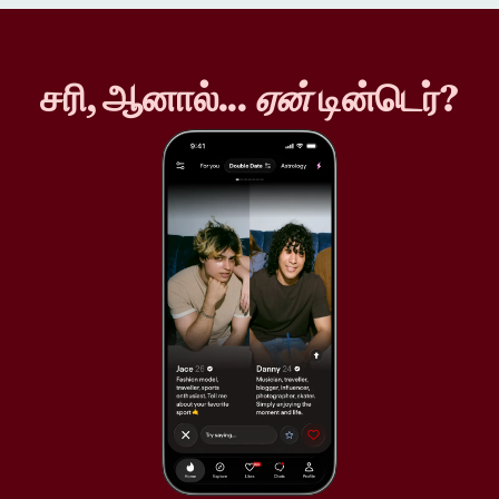
சரி, ஆனால்...
ஏன்
டின்டெர்?