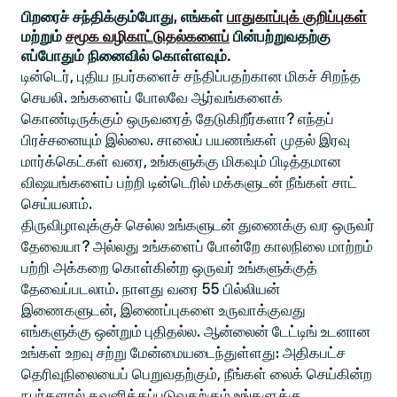
பிறரைச் சந்திக்கும்போது, எங்கள்
பாதுகாப்புக் குறிப்புகள்
மற்றும்
சமூக வழிகாட்டுதல்களைப்
பின்பற்றுவதற்கு
எப்போதும் நினைவில் கொள்ளவும்.
டின்டெர், புதிய நபர்களைச் சந்திப்பதற்கான மிகச் சிறந்த
செயலி. உங்களைப் போலவே ஆர்வங்களைக்
கொண்டிருக்கும் ஒருவரைத் தேடுகிறீர்களா? எந்தப்
பிரச்சனையும் இல்லை. சாலைப் பயணங்கள் முதல் இரவு
மார்க்கெட்கள் வரை, உங்களுக்கு மிகவும் பிடித்தமான
விஷயங்களைப் பற்றி டின்டெரில் மக்களுடன் நீங்கள் சாட்
செய்யலாம்.
திருவிழாவுக்குச் செல்ல உங்களுடன் துணைக்கு வர ஒருவர்
தேவையா? அல்லது உங்களைப் போன்றே காலநிலை மாற்றம்
பற்றி அக்கறை கொள்கின்ற ஒருவர் உங்களுக்குத்
தேவைப்படலாம். நாளது வரை 55 பில்லியன்
இணைகளுடன், இணைப்புகளை உருவாக்குவது
எங்களுக்கு ஒன்றும் புதிதல்ல. ஆன்லைன் டேட்டிங் உடனான
உங்கள் உறவு சற்று மேன்மையடைந்துள்ளது: அதிகபட்ச
தெரிவுநிலையைப் பெறுவதற்கும், நீங்கள் லைக் செய்கின்ற
நபர்களால் கவனிக்கப்படுவதற்கும் உங்களுக்கு