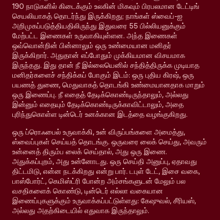
190 நாடுகளில் கிடைக்கும் உலகின் மிகவும் பிரபலமான டேட்டிங்
செயலியாகத் தொடர்ந்து இருக்கிறது; நாங்கள் ஸ்வைப்-ஐ
அறிமுகப்படுத்தியதிலிருந்து இதுவரை 55 பில்லியனுக்கும்
மேற்பட்ட இணைகள் உருவாகியுள்ளன. அந்த இணைகள்
ஒவ்வொன்றின் பின்னாலும் ஒரு உண்மையான மனிதர்
இருக்கிறார். அதுதான் எப்போதும் முக்கியமான விசயமாக
இருந்தது. இது தான் நீ இல்லையெனில் சந்தித்திருக்க முடியாத
மனிதர்களைச் சந்திக்கப் போகும் இடம்: ஒரு புதிய கிரஷ், ஒரு
பயணத் துணை, மெதுவாகத் தொடங்கி உண்மையானதாக மாறும்
ஒரு இணைப்பு. நீ எதைத் தேடிக்கொண்டிருந்தாலும், அல்லது
இன்னும் எதையும் தேடிக்கொண்டிருக்காவிட்டாலும், அதை
புரிந்துகொள்ள டின்டெர் உனக்கான இடத்தை வழங்குகிறது.
ஒரு ப்ரொஃபைல் உருவாக்கி, உன் விருப்பங்களை அமைத்து,
ஸ்வைப்புகள் செய்யத் தொடங்கு. ஒருவரை லைக் செய்து, அவரும்
உன்னைத் திரும்ப லைக் செய்தால், அது ஒரு இணை.
அதுக்கப்புறம், அது உன்னோடது. ஒரு செய்தி அனுப்பு, ஏதாவது
திட்டமிடு, என்ன நடக்கிறது என்று பார். டபுள் டேட், இசை வகை,
பாஸ்போர்ட், கெமிஸ்ட்ரி போன்ற அம்சங்களுடன் மேலும் பல
வசதிகளைக் கொண்டு, டின்டெர் எல்லா வகையான
இணைப்புகளுக்கும் உருவாக்கப்பட்டுள்ளது: கேஷுவல், சீரியஸ்,
அல்லது அதற்கிடையில் எதுவாக இருந்தாலும்.