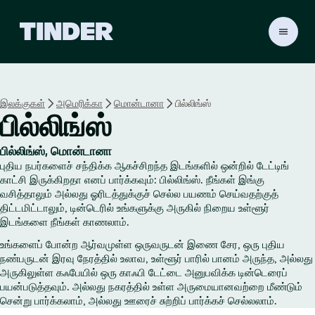
டி
ன்
டெ
ர்
ஹோ
இலக்குகள்
அமெரிக்கா
மொன்டானா
பில்லிங்ஸ்
ம்
பில்லிங்ஸ்
பில்லிங்ஸ், மொன்டானா
புதிய நபர்களைச் சந்திக்க ஆகச்சிறந்த இடங்களில் ஒன்றில் டேட்டிங்
காட்சி இருக்கிறதா எனப் பார்க்கவும்: பில்லிங்ஸ். நீங்கள் இங்கு
வசித்தாலும் அல்லது ஓரிடத்துக்குச் செல்ல பயணம் செய்வதற்குத்
திட்டமிட்டாலும், டின்டெரில் உங்களுக்கு அருகில் நிறைய உள்ளூர்
இடங்களை நீங்கள் காணலாம்.
உங்களைப் போன்ற ஆர்வமுள்ள ஒருவருடன் இணை சேர, ஒரு புதிய
நண்பருடன் இரவு நேரத்தில் உலாவ, உள்ளூர் பாரில் பானம் அருந்த, அல்லது
அருகிலுள்ள கஃபேயில் ஒரு காஃபி டேட்டை அனுபவிக்க டின்டெரைப்
பயன்படுத்தவும். அல்லது நகரத்தில் உள்ள அருமையானவற்றை மீண்டும்
சென்று பார்க்கலாம், அல்லது ஊரைச் சுற்றிப் பார்க்கச் செல்லலாம்.