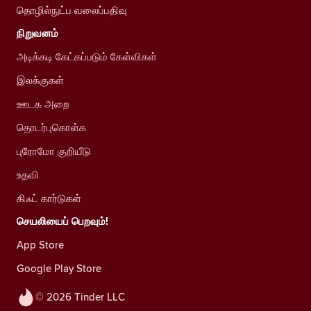
தொழில்நுட்ப வலைப்பதிவு
நிறுவனம்
அடிக்கடி கேட்கப்படும் கேள்விகள்
இலக்குகள்
ஊடக அறை
தொடர்புகொள்க
புரோமோ குறியீடு
உதவி
கிஃட் கார்டுகள்
செயலியைப் பெறவும்!
App Store
Google Play Store
© 2026 Tinder LLC