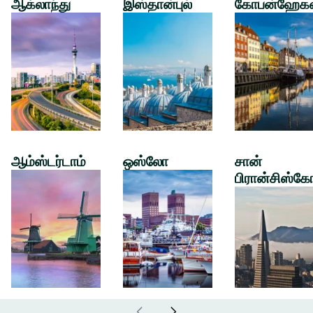
ஆக்லாந்து
இஸ்தான்புல்
கோபன்ஹேக
ஆம்ஸ்டர்டாம்
ஒஸ்லோ
சான்
பிரான்சிஸ்கே