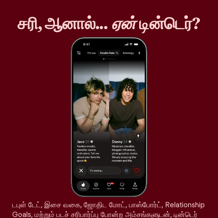
சரி, ஆனால்...
ஏன்
டின்டெர்?
டபுள் டேட், இசை வகை, ஜோதிட மோட், பாஸ்போர்ட், Relationship
Goals, மற்றும் படச் சரிபார்ப்பு போன்ற அம்சங்களுடன், டின்டெர்