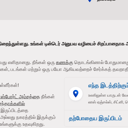
ிறைந்துள்ளது. உங்கள் டின்டெர் அனுபவ வழியைச் சிறப்பானதாக 
வது எளிதானது. நீங்கள் ஒரு
கணக்கு
தொடங்கினால் போதுமானது
பங்கள், படங்கள் மற்றும் ஒரு பயோ ஆகியவற்றைச் சேர்க்கத் தவறாதீ
எந்த இடத்திற்கும்
்ளீர்கள்!
உலகிலுள்ள யாருடன் வே
ாஸ்போர்ட் அம்சத்தை
நீங்கள்
லாஸ் ஏஞ்சல்ஸ், சிட்னி, 
 சந்தாக்களில்
் இருப்பிடத்தை
அல்லது நகரத்தில் இருக்கும்
தற்போதைய இருப்பிடம்
உங்களுக்கு உதவுகிறது.