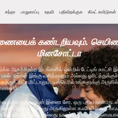
சந்தா
பாதுகாப்பு
உதவி
பதிவிறக்குக
கிஃட் கார்டுகள்
ையைக் கண்டறியவும். செயிண்ட
மினசோட்டா
திக்க ஆகச்சிறந்த இடங்களில் ஒன்றில் டேட்டிங் காட்சி 
் பால். நீங்கள் இங்கு வசித்தாலும் அல்லது ஓரிடத்துக்குச
்குத் திட்டமிட்டாலும், டின்டெரில் உங்களுக்கு அருகில
காணலாம்.
்வமுள்ள ஒருவருடன் இணை சேர, ஒரு புதிய நண்பருடன் 
் பானம் அருந்த, அல்லது அருகிலுள்ள கஃபேயில் ஒரு கா
ப் பயன்படுத்தவும். அல்லது நகரத்தில் உள்ள அருமையா