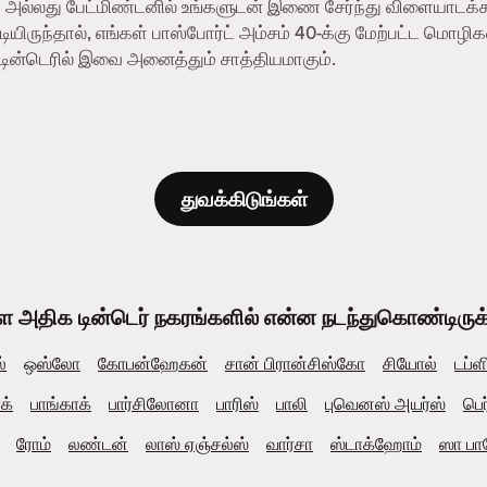
ம் அல்லது பேட்மிண்டனில் உங்களுடன் இணை சேர்ந்து விளையாடக்க
ிருந்தால், எங்கள் பாஸ்போர்ட் அம்சம் 40-க்கு மேற்பட்ட மொழிகள
- டின்டெரில் இவை அனைத்தும் சாத்தியமாகும்.
துவக்கிடுங்கள்
ள அதிக டின்டெர் நகரங்களில் என்ன நடந்துகொண்டிருக்கி
்
ஒஸ்லோ
கோபன்ஹேகன்
சான் பிரான்சிஸ்கோ
சியோல்
டப்ள
ாக்
பாங்காக்
பார்சிலோனா
பாரிஸ்
பாலி
புவெனஸ் அயர்ஸ்
பெர
ரோம்
லண்டன்
லாஸ் ஏஞ்சல்ஸ்
வார்சா
ஸ்டாக்ஹோம்
ஸா பா