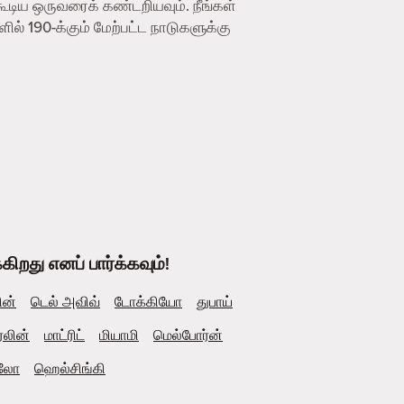
ூடிய ஒருவரைக் கண்டறியவும். நீங்கள்
ில் 190-க்கும் மேற்பட்ட நாடுகளுக்கு
றது எனப் பார்க்கவும்!
ின்
டெல் அவிவ்
டோக்கியோ
துபாய்
்லின்
மாட்ரிட்
மியாமி
மெல்போர்ன்
லோ
ஹெல்சிங்கி