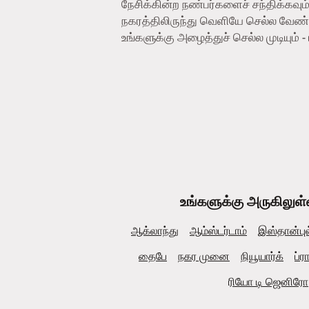
நேசிக்கின்ற நண்பர்களைச் சந்திக்கவு
நகரத்திலிருந்து வெளியே செல்ல வேண்டிய
உங்களுக்கு அழைத்துச் செல்ல முடியும் 
உங்களுக்கு அருகிலுள்
ஆக்லாந்து
ஆம்ஸ்டர்டாம்
இஸ்தான்புல
தைபே
நகர முனை
நியூயார்க்
ப்ர
ரியோ டி ஜெனிரோ