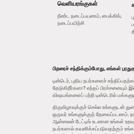
வெளியரங்குகள்
நீண்ட நடைப்பயணம், பைக்கிங்,
நடைப்பயிற்சி
ப
த
பிறரைச் சந்திக்கும்போது, எங்கள்
பாதுகா
டின்டெர், புதிய நபர்களைச் சந்திப்ப
தேடுகிறீர்களா? எந்தப் பிரச்சனையும் 
விஷயங்களைப் பற்றி டின்டெரில் மக்களுட
திருவிழாவுக்குச் செல்ல உங்களுடன் 
ஒருவர் உங்களுக்குத் தேவைப்படலாம்.
ஆன்லைன் டேட்டிங் உடனான உங்கள் உறவு
நபர்களால் கவனிக்கப்படுவதற்கும் உங்