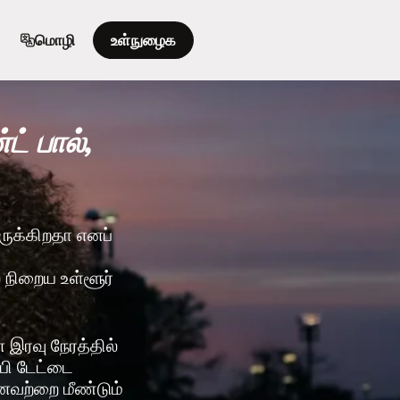
மொழி
உள்நுழைக
் பால்,
இருக்கிறதா எனப்
்
் நிறைய உள்ளூர்
இரவு நேரத்தில்
ஃபி டேட்டை
னவற்றை மீண்டும்