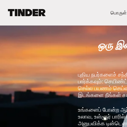
டி
பொருள்
ன்
டெ
ர்
ஹோ
ஒரு இண
ம்
புதிய நபர்களைச் சந்
பார்க்கவும்: செயிண்ட
செல்ல பயணம் செய்வதற
இடங்களை நீங்கள் 
உங்களைப் போன்ற ஆர
உலாவ, உள்ளூர் பாரில
அனுபவிக்க டின்டெரை