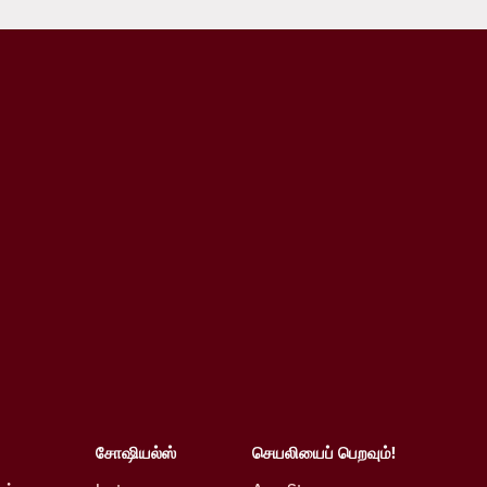
சோஷியல்ஸ்
செயலியைப் பெறவும்!