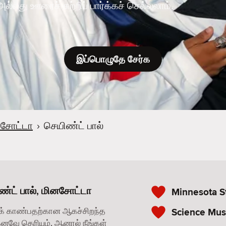
அல்லது ஊரைச் சுற்றிப் பார்க்கச் செல்லலாம்.
இப்பொழுதே சேர்க
சோட்டா
›
செயிண்ட் பால்
்ட் பால், மினசோட்டா
Minnesota St
க் காண்பதற்கான ஆகச்சிறந்த
Science Mus
கனவே தெரியும், ஆனால் நீங்கள்