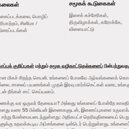
சமூகக் கூடுகைகள்
கலைகள்
இசைக் கச்சேரிகள்,
புகைப்படக்கலை, மொழிப்
திருவிழாக்கள், கரோக்கே,
ரிமாற்றம், சினிமா /
விளையாட்டு
ிரைப்படங்கள்
ப்புக் குறிப்புகள்
மற்றும்
சமூக வழிகாட்டுதல்களைப்
பின்பற்றுவத
தற்கான மிகச் சிறந்த செயலி. உங்களைப் போலவே ஆர்வங்களைக் கொ
இல்லை. சாலைப் பயணங்கள் முதல் இரவு மார்க்கெட்கள் வரை, உங்களு
ன் நீங்கள் சாட் செய்யலாம்.
துணைக்கு வர ஒருவர் தேவையா? அல்லது உங்களைப் போன்றே காலந
 நாளது வரை 55 பில்லியன் இணைகளுடன், இணைப்புகளை உருவாக்குவ
 சற்று மேன்மையடைந்துள்ளது: அதிகபட்ச தெரிவுநிலையைப் பெறுவ
களுக்கு உதவக்கூடிய அம்சங்களை டின்டெர் பெற்றுள்ளது. உங்கள