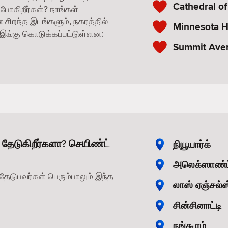
Cathedral of
போகிறீர்கள்? நாங்கள்
சிறந்த இடங்களும், நகரத்தில்
Minnesota H
ங்கு கொடுக்கப்பட்டுள்ளன:
Summit Ave
 தேடுகிறீர்களா? செயிண்ட்
நியூயார்க்
அலெக்ஸாண்ட
தேடுபவர்கள் பெரும்பாலும் இந்த
லாஸ் ஏஞ்சல்ஸ
சின்சினாட்டி
நங்கூரம்