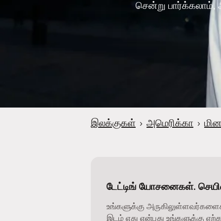
சென்று பார்க்கலாம், 
இலக்குகள்
›
அமெரிக்கா
›
மின
டேட்டிங் யோசனைகள். செயிண
உங்களுக்கு அருகிலுள்ளவர்களை
இடம் எது என்பது உங்களுக்கு ஏற்