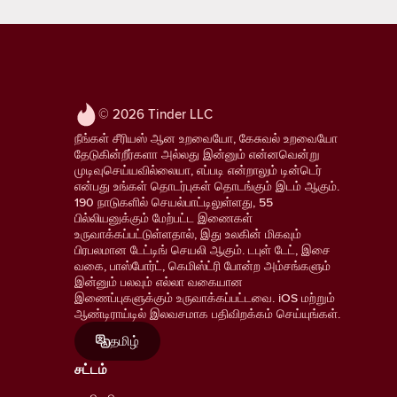
© 2026 Tinder LLC
நீங்கள் சீரியஸ் ஆன உறவையோ, கேசுவல் உறவையோ
தேடுகின்றீர்களா அல்லது இன்னும் என்னவென்று
முடிவுசெய்யவில்லையா, எப்படி என்றாலும் டின்டெர்
என்பது உங்கள் தொடர்புகள் தொடங்கும் இடம் ஆகும்.
190 நாடுகளில் செயல்பாட்டிலுள்ளது, 55
பில்லியனுக்கும் மேற்பட்ட இணைகள்
உருவாக்கப்பட்டுள்ளதால், இது உலகின் மிகவும்
பிரபலமான டேட்டிங் செயலி ஆகும். டபுள் டேட், இசை
வகை, பாஸ்போர்ட், கெமிஸ்ட்ரி போன்ற அம்சங்களும்
இன்னும் பலவும் எல்லா வகையான
இணைப்புகளுக்கும் உருவாக்கப்பட்டவை. iOS மற்றும்
ஆண்டிராய்டில் இலவசமாக பதிவிறக்கம் செய்யுங்கள்.
தமிழ்
சட்டம்