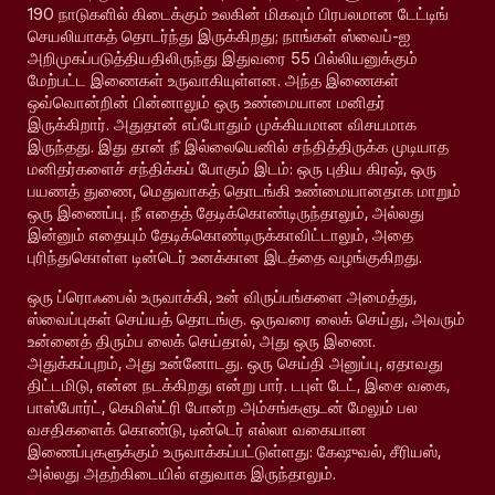
190 நாடுகளில் கிடைக்கும் உலகின் மிகவும் பிரபலமான டேட்டிங்
செயலியாகத் தொடர்ந்து இருக்கிறது; நாங்கள் ஸ்வைப்-ஐ
அறிமுகப்படுத்தியதிலிருந்து இதுவரை 55 பில்லியனுக்கும்
மேற்பட்ட இணைகள் உருவாகியுள்ளன. அந்த இணைகள்
ஒவ்வொன்றின் பின்னாலும் ஒரு உண்மையான மனிதர்
இருக்கிறார். அதுதான் எப்போதும் முக்கியமான விசயமாக
இருந்தது. இது தான் நீ இல்லையெனில் சந்தித்திருக்க முடியாத
மனிதர்களைச் சந்திக்கப் போகும் இடம்: ஒரு புதிய கிரஷ், ஒரு
பயணத் துணை, மெதுவாகத் தொடங்கி உண்மையானதாக மாறும்
ஒரு இணைப்பு. நீ எதைத் தேடிக்கொண்டிருந்தாலும், அல்லது
இன்னும் எதையும் தேடிக்கொண்டிருக்காவிட்டாலும், அதை
புரிந்துகொள்ள டின்டெர் உனக்கான இடத்தை வழங்குகிறது.
ஒரு ப்ரொஃபைல் உருவாக்கி, உன் விருப்பங்களை அமைத்து,
ஸ்வைப்புகள் செய்யத் தொடங்கு. ஒருவரை லைக் செய்து, அவரும்
உன்னைத் திரும்ப லைக் செய்தால், அது ஒரு இணை.
அதுக்கப்புறம், அது உன்னோடது. ஒரு செய்தி அனுப்பு, ஏதாவது
திட்டமிடு, என்ன நடக்கிறது என்று பார். டபுள் டேட், இசை வகை,
பாஸ்போர்ட், கெமிஸ்ட்ரி போன்ற அம்சங்களுடன் மேலும் பல
வசதிகளைக் கொண்டு, டின்டெர் எல்லா வகையான
இணைப்புகளுக்கும் உருவாக்கப்பட்டுள்ளது: கேஷுவல், சீரியஸ்,
அல்லது அதற்கிடையில் எதுவாக இருந்தாலும்.