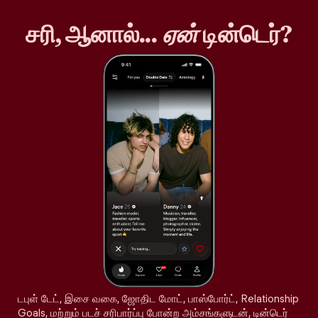
சரி, ஆனால்...
ஏன்
டின்டெர்?
டபுள் டேட், இசை வகை, ஜோதிட மோட், பாஸ்போர்ட், Relationship
Goals, மற்றும் படச் சரிபார்ப்பு போன்ற அம்சங்களுடன், டின்டெர்