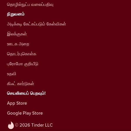
தொழில்நுட்ப வலைப்பதிவு
நிறுவனம்
அடிக்கடி கேட்கப்படும் கேள்விகள்
இலக்குகள்
ஊடக அறை
தொடர்புகொள்க
புரோமோ குறியீடு
உதவி
கிஃட் கார்டுகள்
செயலியைப் பெறவும்!
App Store
Google Play Store
© 2026 Tinder LLC