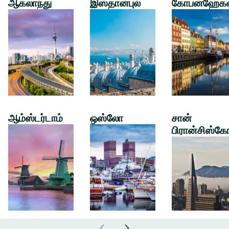
ஆக்லாந்து
இஸ்தான்புல்
கோபன்ஹேக
ஆம்ஸ்டர்டாம்
ஒஸ்லோ
சான்
பிரான்சிஸ்கே