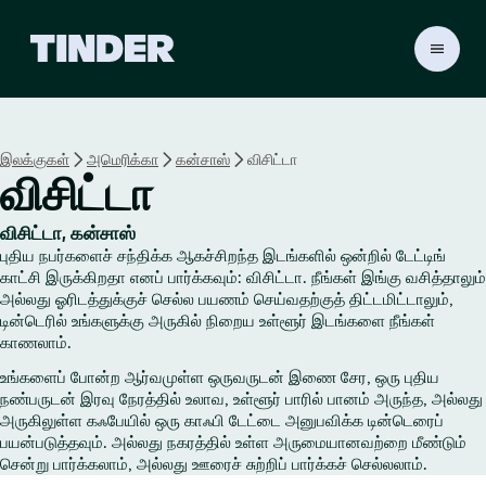
டி
ன்
டெ
ர்
ஹோ
இலக்குகள்
அமெரிக்கா
கன்சாஸ்
விசிட்டா
ம்
விசிட்டா
விசிட்டா, கன்சாஸ்
புதிய நபர்களைச் சந்திக்க ஆகச்சிறந்த இடங்களில் ஒன்றில் டேட்டிங்
காட்சி இருக்கிறதா எனப் பார்க்கவும்: விசிட்டா. நீங்கள் இங்கு வசித்தாலும்
அல்லது ஓரிடத்துக்குச் செல்ல பயணம் செய்வதற்குத் திட்டமிட்டாலும்,
டின்டெரில் உங்களுக்கு அருகில் நிறைய உள்ளூர் இடங்களை நீங்கள்
காணலாம்.
உங்களைப் போன்ற ஆர்வமுள்ள ஒருவருடன் இணை சேர, ஒரு புதிய
நண்பருடன் இரவு நேரத்தில் உலாவ, உள்ளூர் பாரில் பானம் அருந்த, அல்லது
அருகிலுள்ள கஃபேயில் ஒரு காஃபி டேட்டை அனுபவிக்க டின்டெரைப்
பயன்படுத்தவும். அல்லது நகரத்தில் உள்ள அருமையானவற்றை மீண்டும்
சென்று பார்க்கலாம், அல்லது ஊரைச் சுற்றிப் பார்க்கச் செல்லலாம்.