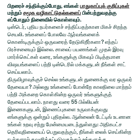
பிறரைச் சந்திக்கும்போது, எங்கள்
பாதுகாப்புக் குறிப்புகள்
மற்றும்
சமூக வழிகாட்டுதல்களைப்
பின்பற்றுவதற்கு
எப்போதும் நினைவில் கொள்ளவும்.
டின்டெர், புதிய நபர்களைச் சந்திப்பதற்கான மிகச் சிறந்த
செயலி. உங்களைப் போலவே ஆர்வங்களைக்
கொண்டிருக்கும் ஒருவரைத் தேடுகிறீர்களா? எந்தப்
பிரச்சனையும் இல்லை. சாலைப் பயணங்கள் முதல் இரவு
மார்க்கெட்கள் வரை, உங்களுக்கு மிகவும் பிடித்தமான
விஷயங்களைப் பற்றி டின்டெரில் மக்களுடன் நீங்கள் சாட்
செய்யலாம்.
திருவிழாவுக்குச் செல்ல உங்களுடன் துணைக்கு வர ஒருவர்
தேவையா? அல்லது உங்களைப் போன்றே காலநிலை மாற்றம்
பற்றி அக்கறை கொள்கின்ற ஒருவர் உங்களுக்குத்
தேவைப்படலாம். நாளது வரை 55 பில்லியன்
இணைகளுடன், இணைப்புகளை உருவாக்குவது
எங்களுக்கு ஒன்றும் புதிதல்ல. ஆன்லைன் டேட்டிங் உடனான
உங்கள் உறவு சற்று மேன்மையடைந்துள்ளது: அதிகபட்ச
தெரிவுநிலையைப் பெறுவதற்கும், நீங்கள் லைக் செய்கின்ற
நபர்களால் கவனிக்கப்படுவதற்கும் உங்களுக்கு