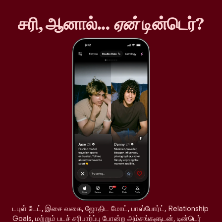
சரி, ஆனால்...
ஏன்
டின்டெர்?
டபுள் டேட், இசை வகை, ஜோதிட மோட், பாஸ்போர்ட், Relationship
Goals, மற்றும் படச் சரிபார்ப்பு போன்ற அம்சங்களுடன், டின்டெர்