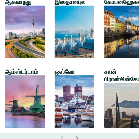
ஆக்லாந்து
இஸ்தான்புல்
கோபன்ஹேக
ஆம்ஸ்டர்டாம்
ஒஸ்லோ
சான்
பிரான்சிஸ்கே