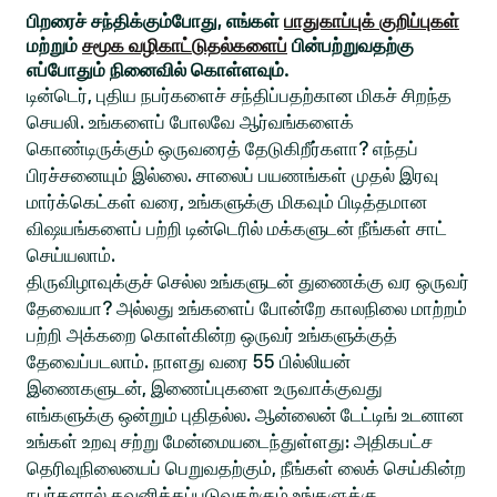
பிறரைச் சந்திக்கும்போது, எங்கள்
பாதுகாப்புக் குறிப்புகள்
மற்றும்
சமூக வழிகாட்டுதல்களைப்
பின்பற்றுவதற்கு
எப்போதும் நினைவில் கொள்ளவும்.
டின்டெர், புதிய நபர்களைச் சந்திப்பதற்கான மிகச் சிறந்த
செயலி. உங்களைப் போலவே ஆர்வங்களைக்
கொண்டிருக்கும் ஒருவரைத் தேடுகிறீர்களா? எந்தப்
பிரச்சனையும் இல்லை. சாலைப் பயணங்கள் முதல் இரவு
மார்க்கெட்கள் வரை, உங்களுக்கு மிகவும் பிடித்தமான
விஷயங்களைப் பற்றி டின்டெரில் மக்களுடன் நீங்கள் சாட்
செய்யலாம்.
திருவிழாவுக்குச் செல்ல உங்களுடன் துணைக்கு வர ஒருவர்
தேவையா? அல்லது உங்களைப் போன்றே காலநிலை மாற்றம்
பற்றி அக்கறை கொள்கின்ற ஒருவர் உங்களுக்குத்
தேவைப்படலாம். நாளது வரை 55 பில்லியன்
இணைகளுடன், இணைப்புகளை உருவாக்குவது
எங்களுக்கு ஒன்றும் புதிதல்ல. ஆன்லைன் டேட்டிங் உடனான
உங்கள் உறவு சற்று மேன்மையடைந்துள்ளது: அதிகபட்ச
தெரிவுநிலையைப் பெறுவதற்கும், நீங்கள் லைக் செய்கின்ற
நபர்களால் கவனிக்கப்படுவதற்கும் உங்களுக்கு