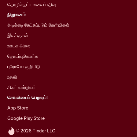
தொழில்நுட்ப வலைப்பதிவு
நிறுவனம்
அடிக்கடி கேட்கப்படும் கேள்விகள்
இலக்குகள்
ஊடக அறை
தொடர்புகொள்க
புரோமோ குறியீடு
உதவி
கிஃட் கார்டுகள்
செயலியைப் பெறவும்!
App Store
Google Play Store
© 2026 Tinder LLC