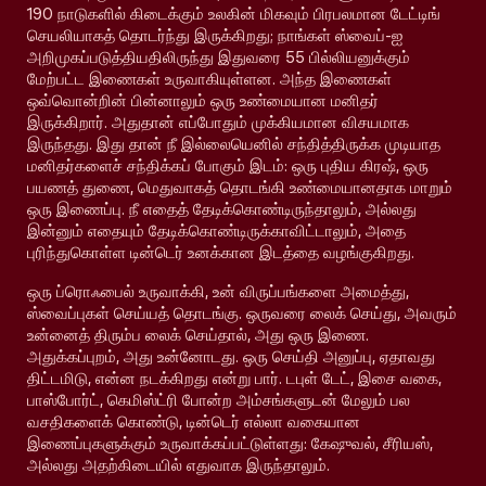
190 நாடுகளில் கிடைக்கும் உலகின் மிகவும் பிரபலமான டேட்டிங்
செயலியாகத் தொடர்ந்து இருக்கிறது; நாங்கள் ஸ்வைப்-ஐ
அறிமுகப்படுத்தியதிலிருந்து இதுவரை 55 பில்லியனுக்கும்
மேற்பட்ட இணைகள் உருவாகியுள்ளன. அந்த இணைகள்
ஒவ்வொன்றின் பின்னாலும் ஒரு உண்மையான மனிதர்
இருக்கிறார். அதுதான் எப்போதும் முக்கியமான விசயமாக
இருந்தது. இது தான் நீ இல்லையெனில் சந்தித்திருக்க முடியாத
மனிதர்களைச் சந்திக்கப் போகும் இடம்: ஒரு புதிய கிரஷ், ஒரு
பயணத் துணை, மெதுவாகத் தொடங்கி உண்மையானதாக மாறும்
ஒரு இணைப்பு. நீ எதைத் தேடிக்கொண்டிருந்தாலும், அல்லது
இன்னும் எதையும் தேடிக்கொண்டிருக்காவிட்டாலும், அதை
புரிந்துகொள்ள டின்டெர் உனக்கான இடத்தை வழங்குகிறது.
ஒரு ப்ரொஃபைல் உருவாக்கி, உன் விருப்பங்களை அமைத்து,
ஸ்வைப்புகள் செய்யத் தொடங்கு. ஒருவரை லைக் செய்து, அவரும்
உன்னைத் திரும்ப லைக் செய்தால், அது ஒரு இணை.
அதுக்கப்புறம், அது உன்னோடது. ஒரு செய்தி அனுப்பு, ஏதாவது
திட்டமிடு, என்ன நடக்கிறது என்று பார். டபுள் டேட், இசை வகை,
பாஸ்போர்ட், கெமிஸ்ட்ரி போன்ற அம்சங்களுடன் மேலும் பல
வசதிகளைக் கொண்டு, டின்டெர் எல்லா வகையான
இணைப்புகளுக்கும் உருவாக்கப்பட்டுள்ளது: கேஷுவல், சீரியஸ்,
அல்லது அதற்கிடையில் எதுவாக இருந்தாலும்.