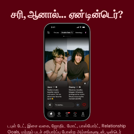
சரி, ஆனால்...
ஏன்
டின்டெர்?
டபுள் டேட், இசை வகை, ஜோதிட மோட், பாஸ்போர்ட், Relationship
Goals, மற்றும் படச் சரிபார்ப்பு போன்ற அம்சங்களுடன், டின்டெர்