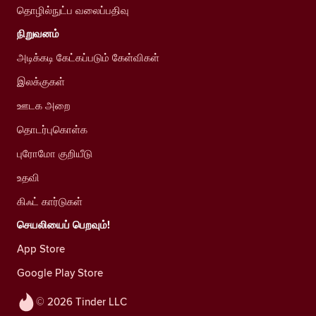
தொழில்நுட்ப வலைப்பதிவு
நிறுவனம்
அடிக்கடி கேட்கப்படும் கேள்விகள்
இலக்குகள்
ஊடக அறை
தொடர்புகொள்க
புரோமோ குறியீடு
உதவி
கிஃட் கார்டுகள்
செயலியைப் பெறவும்!
App Store
Google Play Store
© 2026 Tinder LLC