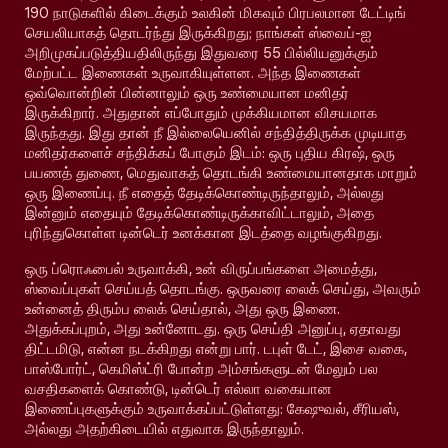
190 நாடுகளில் கிடைக்கும் உலகின் மிகவும் பிரபலமான டேட்டிங்
செயலியாகத் தொடர்ந்து இருக்கிறது; நாங்கள் ஸ்வைப்-ஐ
அறிமுகப்படுத்தியதிலிருந்து இதுவரை 55 பில்லியனுக்கும்
மேற்பட்ட இணைகள் உருவாகியுள்ளன. அந்த இணைகள்
ஒவ்வொன்றின் பின்னாலும் ஒரு உண்மையான மனிதர்
இருக்கிறார். அதுதான் எப்போதும் முக்கியமான விசயமாக
இருந்தது. இது தான் நீ இல்லையெனில் சந்தித்திருக்க முடியாத
மனிதர்களைச் சந்திக்கப் போகும் இடம்: ஒரு புதிய கிரஷ், ஒரு
பயணத் துணை, மெதுவாகத் தொடங்கி உண்மையானதாக மாறும்
ஒரு இணைப்பு. நீ எதைத் தேடிக்கொண்டிருந்தாலும், அல்லது
இன்னும் எதையும் தேடிக்கொண்டிருக்காவிட்டாலும், அதை
புரிந்துகொள்ள டின்டெர் உனக்கான இடத்தை வழங்குகிறது.
ஒரு ப்ரொஃபைல் உருவாக்கி, உன் விருப்பங்களை அமைத்து,
ஸ்வைப்புகள் செய்யத் தொடங்கு. ஒருவரை லைக் செய்து, அவரும்
உன்னைத் திரும்ப லைக் செய்தால், அது ஒரு இணை.
அதுக்கப்புறம், அது உன்னோடது. ஒரு செய்தி அனுப்பு, ஏதாவது
திட்டமிடு, என்ன நடக்கிறது என்று பார். டபுள் டேட், இசை வகை,
பாஸ்போர்ட், கெமிஸ்ட்ரி போன்ற அம்சங்களுடன் மேலும் பல
வசதிகளைக் கொண்டு, டின்டெர் எல்லா வகையான
இணைப்புகளுக்கும் உருவாக்கப்பட்டுள்ளது: கேஷுவல், சீரியஸ்,
அல்லது அதற்கிடையில் எதுவாக இருந்தாலும்.