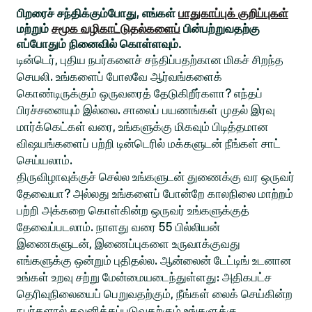
பிறரைச் சந்திக்கும்போது, எங்கள்
பாதுகாப்புக் குறிப்புகள்
மற்றும்
சமூக வழிகாட்டுதல்களைப்
பின்பற்றுவதற்கு
எப்போதும் நினைவில் கொள்ளவும்.
டின்டெர், புதிய நபர்களைச் சந்திப்பதற்கான மிகச் சிறந்த
செயலி. உங்களைப் போலவே ஆர்வங்களைக்
கொண்டிருக்கும் ஒருவரைத் தேடுகிறீர்களா? எந்தப்
பிரச்சனையும் இல்லை. சாலைப் பயணங்கள் முதல் இரவு
மார்க்கெட்கள் வரை, உங்களுக்கு மிகவும் பிடித்தமான
விஷயங்களைப் பற்றி டின்டெரில் மக்களுடன் நீங்கள் சாட்
செய்யலாம்.
திருவிழாவுக்குச் செல்ல உங்களுடன் துணைக்கு வர ஒருவர்
தேவையா? அல்லது உங்களைப் போன்றே காலநிலை மாற்றம்
பற்றி அக்கறை கொள்கின்ற ஒருவர் உங்களுக்குத்
தேவைப்படலாம். நாளது வரை 55 பில்லியன்
இணைகளுடன், இணைப்புகளை உருவாக்குவது
எங்களுக்கு ஒன்றும் புதிதல்ல. ஆன்லைன் டேட்டிங் உடனான
உங்கள் உறவு சற்று மேன்மையடைந்துள்ளது: அதிகபட்ச
தெரிவுநிலையைப் பெறுவதற்கும், நீங்கள் லைக் செய்கின்ற
நபர்களால் கவனிக்கப்படுவதற்கும் உங்களுக்கு