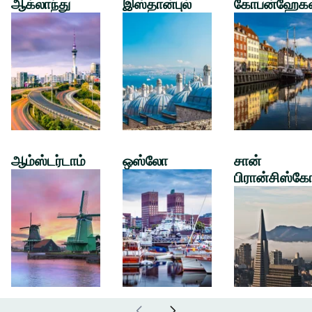
ஆக்லாந்து
இஸ்தான்புல்
கோபன்ஹேக
ஆம்ஸ்டர்டாம்
ஒஸ்லோ
சான்
பிரான்சிஸ்கே