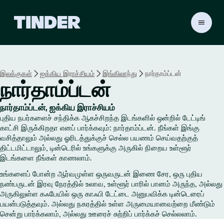
டி
ன்
டெ
ர்
ஹோ
இலக்குகள்
ஐக்கிய இராச்சியம்
இங்கிலாந்து
நார்தாம்ப்டன்
ம்
நார்தாம்ப்டன்
நார்தாம்ப்டன், ஐக்கிய இராச்சியம்
புதிய நபர்களைச் சந்திக்க ஆகச்சிறந்த இடங்களில் ஒன்றில் டேட்டிங்
காட்சி இருக்கிறதா எனப் பார்க்கவும்: நார்தாம்ப்டன். நீங்கள் இங்கு
வசித்தாலும் அல்லது ஓரிடத்துக்குச் செல்ல பயணம் செய்வதற்குத்
திட்டமிட்டாலும், டின்டெரில் உங்களுக்கு அருகில் நிறைய உள்ளூர்
இடங்களை நீங்கள் காணலாம்.
உங்களைப் போன்ற ஆர்வமுள்ள ஒருவருடன் இணை சேர, ஒரு புதிய
நண்பருடன் இரவு நேரத்தில் உலாவ, உள்ளூர் பாரில் பானம் அருந்த, அல்லது
அருகிலுள்ள கஃபேயில் ஒரு காஃபி டேட்டை அனுபவிக்க டின்டெரைப்
பயன்படுத்தவும். அல்லது நகரத்தில் உள்ள அருமையானவற்றை மீண்டும்
சென்று பார்க்கலாம், அல்லது ஊரைச் சுற்றிப் பார்க்கச் செல்லலாம்.