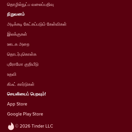
தொழில்நுட்ப வலைப்பதிவு
நிறுவனம்
அடிக்கடி கேட்கப்படும் கேள்விகள்
இலக்குகள்
ஊடக அறை
தொடர்புகொள்க
புரோமோ குறியீடு
உதவி
கிஃட் கார்டுகள்
செயலியைப் பெறவும்!
App Store
Google Play Store
© 2026 Tinder LLC