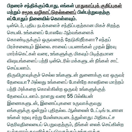
பிறரைச் சந்திக்கும்போது, எங்கள்
பாதுகாப்புக் குறிப்புகள்
மற்றும்
சமூக வழிகாட்டுதல்களைப்
பின்பற்றுவதற்கு
எப்போதும் நினைவில் கொள்ளவும்.
டின்டெர், புதிய நபர்களைச் சந்திப்பதற்கான மிகச் சிறந்த
செயலி. உங்களைப் போலவே ஆர்வங்களைக்
கொண்டிருக்கும் ஒருவரைத் தேடுகிறீர்களா? எந்தப்
பிரச்சனையும் இல்லை. சாலைப் பயணங்கள் முதல் இரவு
மார்க்கெட்கள் வரை, உங்களுக்கு மிகவும் பிடித்தமான
விஷயங்களைப் பற்றி டின்டெரில் மக்களுடன் நீங்கள் சாட்
செய்யலாம்.
திருவிழாவுக்குச் செல்ல உங்களுடன் துணைக்கு வர ஒருவர்
தேவையா? அல்லது உங்களைப் போன்றே காலநிலை மாற்றம்
பற்றி அக்கறை கொள்கின்ற ஒருவர் உங்களுக்குத்
தேவைப்படலாம். நாளது வரை 55 பில்லியன்
இணைகளுடன், இணைப்புகளை உருவாக்குவது
எங்களுக்கு ஒன்றும் புதிதல்ல. ஆன்லைன் டேட்டிங் உடனான
உங்கள் உறவு சற்று மேன்மையடைந்துள்ளது: அதிகபட்ச
தெரிவுநிலையைப் பெறுவதற்கும், நீங்கள் லைக் செய்கின்ற
நபர்களால் கவனிக்கப்படுவதற்கும் உங்களுக்கு