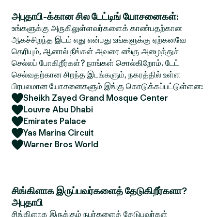
அபுதாபி-க்கான சில டேட்டிங் யோசனைகள்:
உங்களுக்கு அருகிலுள்ளவர்களைக் காண்பதற்கான
ஆகச்சிறந்த இடம் எது என்பது உங்களுக்கு ஏற்கனவே
தெரியும், ஆனால் நீங்கள் அவரை எங்கு அழைத்துச்
செல்லப் போகிறீர்கள்? நாங்கள் சொல்கிறோம். டேட்
செல்வதற்கான சிறந்த இடங்களும், நகரத்தில் உள்ள
பிரபலமான யோசனைகளும் இங்கு கொடுக்கப்பட்டுள்ளன:
Sheikh Zayed Grand Mosque Center
Louvre Abu Dhabi
Emirates Palace
Yas Marina Circuit
Warner Bros World
சிங்கிளாக இருப்பவர்களைத் தேடுகிறீர்களா?
அபுதாபி
சிங்கிளாக இருக்கும் நபர்களைத் தேடுபவர்கள்