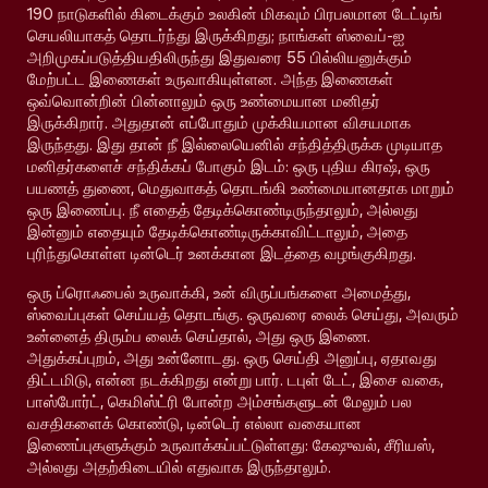
190 நாடுகளில் கிடைக்கும் உலகின் மிகவும் பிரபலமான டேட்டிங்
செயலியாகத் தொடர்ந்து இருக்கிறது; நாங்கள் ஸ்வைப்-ஐ
அறிமுகப்படுத்தியதிலிருந்து இதுவரை 55 பில்லியனுக்கும்
மேற்பட்ட இணைகள் உருவாகியுள்ளன. அந்த இணைகள்
ஒவ்வொன்றின் பின்னாலும் ஒரு உண்மையான மனிதர்
இருக்கிறார். அதுதான் எப்போதும் முக்கியமான விசயமாக
இருந்தது. இது தான் நீ இல்லையெனில் சந்தித்திருக்க முடியாத
மனிதர்களைச் சந்திக்கப் போகும் இடம்: ஒரு புதிய கிரஷ், ஒரு
பயணத் துணை, மெதுவாகத் தொடங்கி உண்மையானதாக மாறும்
ஒரு இணைப்பு. நீ எதைத் தேடிக்கொண்டிருந்தாலும், அல்லது
இன்னும் எதையும் தேடிக்கொண்டிருக்காவிட்டாலும், அதை
புரிந்துகொள்ள டின்டெர் உனக்கான இடத்தை வழங்குகிறது.
ஒரு ப்ரொஃபைல் உருவாக்கி, உன் விருப்பங்களை அமைத்து,
ஸ்வைப்புகள் செய்யத் தொடங்கு. ஒருவரை லைக் செய்து, அவரும்
உன்னைத் திரும்ப லைக் செய்தால், அது ஒரு இணை.
அதுக்கப்புறம், அது உன்னோடது. ஒரு செய்தி அனுப்பு, ஏதாவது
திட்டமிடு, என்ன நடக்கிறது என்று பார். டபுள் டேட், இசை வகை,
பாஸ்போர்ட், கெமிஸ்ட்ரி போன்ற அம்சங்களுடன் மேலும் பல
வசதிகளைக் கொண்டு, டின்டெர் எல்லா வகையான
இணைப்புகளுக்கும் உருவாக்கப்பட்டுள்ளது: கேஷுவல், சீரியஸ்,
அல்லது அதற்கிடையில் எதுவாக இருந்தாலும்.