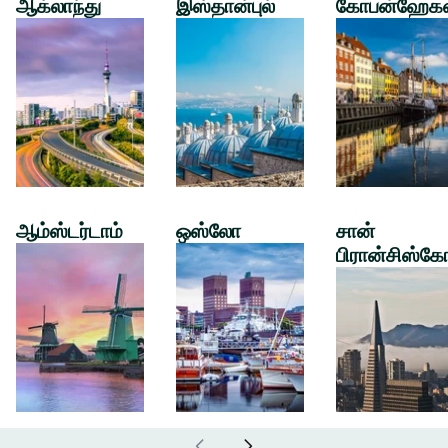
ஆக்லாந்து
இஸ்தான்புல்
கோபன்ஹேக
ஆம்ஸ்டர்டாம்
ஒஸ்லோ
சான்
பிரான்சிஸ்கே