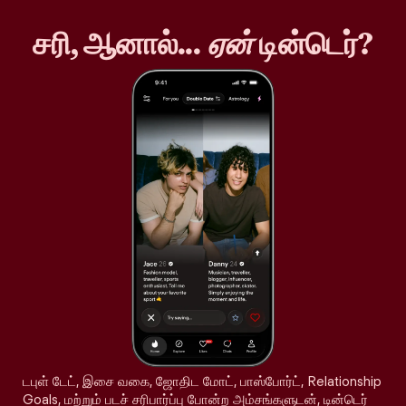
சரி, ஆனால்...
ஏன்
டின்டெர்?
டபுள் டேட், இசை வகை, ஜோதிட மோட், பாஸ்போர்ட், Relationship
Goals, மற்றும் படச் சரிபார்ப்பு போன்ற அம்சங்களுடன், டின்டெர்