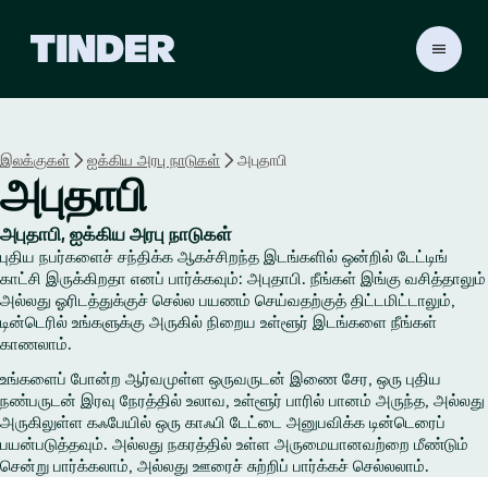
டி
ன்
டெ
ர்
ஹோ
இலக்குகள்
ஐக்கிய அரபு நாடுகள்
அபுதாபி
ம்
அபுதாபி
அபுதாபி, ஐக்கிய அரபு நாடுகள்
புதிய நபர்களைச் சந்திக்க ஆகச்சிறந்த இடங்களில் ஒன்றில் டேட்டிங்
காட்சி இருக்கிறதா எனப் பார்க்கவும்: அபுதாபி. நீங்கள் இங்கு வசித்தாலும்
அல்லது ஓரிடத்துக்குச் செல்ல பயணம் செய்வதற்குத் திட்டமிட்டாலும்,
டின்டெரில் உங்களுக்கு அருகில் நிறைய உள்ளூர் இடங்களை நீங்கள்
காணலாம்.
உங்களைப் போன்ற ஆர்வமுள்ள ஒருவருடன் இணை சேர, ஒரு புதிய
நண்பருடன் இரவு நேரத்தில் உலாவ, உள்ளூர் பாரில் பானம் அருந்த, அல்லது
அருகிலுள்ள கஃபேயில் ஒரு காஃபி டேட்டை அனுபவிக்க டின்டெரைப்
பயன்படுத்தவும். அல்லது நகரத்தில் உள்ள அருமையானவற்றை மீண்டும்
சென்று பார்க்கலாம், அல்லது ஊரைச் சுற்றிப் பார்க்கச் செல்லலாம்.