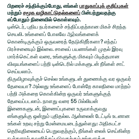
பிறரைச் சந்திக்கும்போது, எங்கள்
பாதுகாப்புக் குறிப்புகள்
மற்றும்
சமூக வழிகாட்டுதல்களைப்
பின்பற்றுவதற்கு
எப்போதும் நினைவில் கொள்ளவும்.
டின்டெர், புதிய நபர்களைச் சந்திப்பதற்கான மிகச் சிறந்த
செயலி. உங்களைப் போலவே ஆர்வங்களைக்
கொண்டிருக்கும் ஒருவரைத் தேடுகிறீர்களா? எந்தப்
பிரச்சனையும் இல்லை. சாலைப் பயணங்கள் முதல் இரவு
மார்க்கெட்கள் வரை, உங்களுக்கு மிகவும் பிடித்தமான
விஷயங்களைப் பற்றி டின்டெரில் மக்களுடன் நீங்கள் சாட்
செய்யலாம்.
திருவிழாவுக்குச் செல்ல உங்களுடன் துணைக்கு வர ஒருவர்
தேவையா? அல்லது உங்களைப் போன்றே காலநிலை மாற்றம்
பற்றி அக்கறை கொள்கின்ற ஒருவர் உங்களுக்குத்
தேவைப்படலாம். நாளது வரை 55 பில்லியன்
இணைகளுடன், இணைப்புகளை உருவாக்குவது
எங்களுக்கு ஒன்றும் புதிதல்ல. ஆன்லைன் டேட்டிங் உடனான
உங்கள் உறவு சற்று மேன்மையடைந்துள்ளது: அதிகபட்ச
தெரிவுநிலையைப் பெறுவதற்கும், நீங்கள் லைக் செய்கின்ற
நபர்களால் கவனிக்கப்படுவதற்கும் உங்களுக்கு