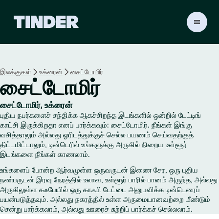
டி
ன்
டெ
ர்
ஹோ
இலக்குகள்
உக்ரைன்
சைட்டோமிர்
ம்
சைட்டோமிர்
சைட்டோமிர், உக்ரைன்
புதிய நபர்களைச் சந்திக்க ஆகச்சிறந்த இடங்களில் ஒன்றில் டேட்டிங்
காட்சி இருக்கிறதா எனப் பார்க்கவும்: சைட்டோமிர். நீங்கள் இங்கு
வசித்தாலும் அல்லது ஓரிடத்துக்குச் செல்ல பயணம் செய்வதற்குத்
திட்டமிட்டாலும், டின்டெரில் உங்களுக்கு அருகில் நிறைய உள்ளூர்
இடங்களை நீங்கள் காணலாம்.
உங்களைப் போன்ற ஆர்வமுள்ள ஒருவருடன் இணை சேர, ஒரு புதிய
நண்பருடன் இரவு நேரத்தில் உலாவ, உள்ளூர் பாரில் பானம் அருந்த, அல்லது
அருகிலுள்ள கஃபேயில் ஒரு காஃபி டேட்டை அனுபவிக்க டின்டெரைப்
பயன்படுத்தவும். அல்லது நகரத்தில் உள்ள அருமையானவற்றை மீண்டும்
சென்று பார்க்கலாம், அல்லது ஊரைச் சுற்றிப் பார்க்கச் செல்லலாம்.