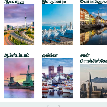
ஆக்லாந்து
இஸ்தான்புல்
கோபன்ஹேக
ஆம்ஸ்டர்டாம்
ஒஸ்லோ
சான்
பிரான்சிஸ்கே