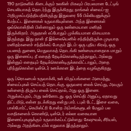
190 நாடுகளில் கிடைக்கும் உலகின் மிகவும் பிரபலமான டேட்டிங்
செயலியாகத் தொடர்ந்து இருக்கிறது; நாங்கள் ஸ்வைப்-ஐ
அறிமுகப்படுத்தியதிலிருந்து இதுவரை 55 பில்லியனுக்கும்
மேற்பட்ட இணைகள் உருவாகியுள்ளன. அந்த இணைகள்
ஒவ்வொன்றின் பின்னாலும் ஒரு உண்மையான மனிதர்
இருக்கிறார். அதுதான் எப்போதும் முக்கியமான விசயமாக
இருந்தது. இது தான் நீ இல்லையெனில் சந்தித்திருக்க முடியாத
மனிதர்களைச் சந்திக்கப் போகும் இடம்: ஒரு புதிய கிரஷ், ஒரு
பயணத் துணை, மெதுவாகத் தொடங்கி உண்மையானதாக மாறும்
ஒரு இணைப்பு. நீ எதைத் தேடிக்கொண்டிருந்தாலும், அல்லது
இன்னும் எதையும் தேடிக்கொண்டிருக்காவிட்டாலும், அதை
புரிந்துகொள்ள டின்டெர் உனக்கான இடத்தை வழங்குகிறது.
ஒரு ப்ரொஃபைல் உருவாக்கி, உன் விருப்பங்களை அமைத்து,
ஸ்வைப்புகள் செய்யத் தொடங்கு. ஒருவரை லைக் செய்து, அவரும்
உன்னைத் திரும்ப லைக் செய்தால், அது ஒரு இணை.
அதுக்கப்புறம், அது உன்னோடது. ஒரு செய்தி அனுப்பு, ஏதாவது
திட்டமிடு, என்ன நடக்கிறது என்று பார். டபுள் டேட், இசை வகை,
பாஸ்போர்ட், கெமிஸ்ட்ரி போன்ற அம்சங்களுடன் மேலும் பல
வசதிகளைக் கொண்டு, டின்டெர் எல்லா வகையான
இணைப்புகளுக்கும் உருவாக்கப்பட்டுள்ளது: கேஷுவல், சீரியஸ்,
அல்லது அதற்கிடையில் எதுவாக இருந்தாலும்.