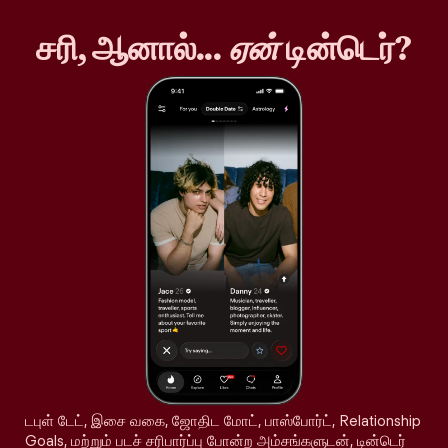
சரி, ஆனால்...
ஏன்
டின்டெர்?
டபுள் டேட், இசை வகை, ஜோதிட மோட், பாஸ்போர்ட், Relationship
Goals, மற்றும் படச் சரிபார்ப்பு போன்ற அம்சங்களுடன், டின்டெர்