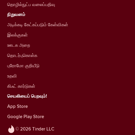
தொழில்நுட்ப வலைப்பதிவு
நிறுவனம்
அடிக்கடி கேட்கப்படும் கேள்விகள்
இலக்குகள்
ஊடக அறை
தொடர்புகொள்க
புரோமோ குறியீடு
உதவி
கிஃட் கார்டுகள்
செயலியைப் பெறவும்!
App Store
Google Play Store
© 2026 Tinder LLC