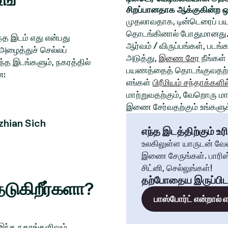
சிறப்பானதாக ஆக்குகின்ற ஒ
முதலாவதாக, டின்டெரைப் பய
தொடங்கினால் போதுமானது. 
த இடம் எது என்பது
ஆர்வம் / விருப்பங்கள், படங
அழைத்துச் செல்லப்
அடுத்து,
இணை சேர
நீங்கள்
்த இடங்களும், நகரத்தில்
பயணத்தைத் தொடங்குவதற்க
ன:
எங்கள்
பிரீமியம் சந்தாக்களில
மாற்றுவதற்கும், வேறொரு மாந
இணை சேர்வதற்கும் உங்களுக்
zhian Sich
எந்த இடத்திற்கும் உரி
உலகிலுள்ள யாருடன் வே
இணை சேருங்கள். பாரிஸ்
சிட்னி, செல்லுங்கள்!
தற்போதைய இருப்பிட
டுகிறீர்களா?
பாஸ்போர்ட் என்றால்
 இந்த நகரங்களிலும்