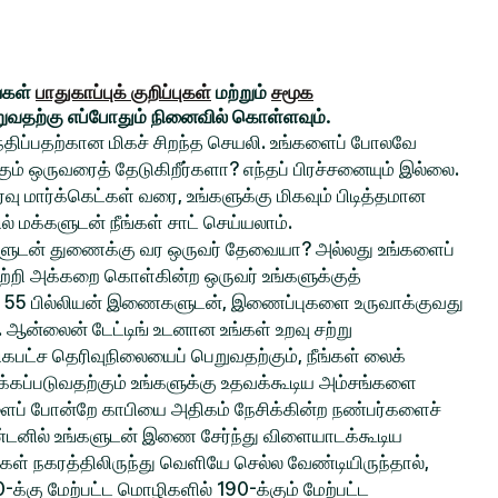
ங்கள்
பாதுகாப்புக் குறிப்புகள்
மற்றும்
சமூக
றுவதற்கு எப்போதும் நினைவில் கொள்ளவும்.
சந்திப்பதற்கான மிகச் சிறந்த செயலி. உங்களைப் போலவே
் ஒருவரைத் தேடுகிறீர்களா? எந்தப் பிரச்சனையும் இல்லை.
ு மார்க்கெட்கள் வரை, உங்களுக்கு மிகவும் பிடித்தமான
ல் மக்களுடன் நீங்கள் சாட் செய்யலாம்.
ங்களுடன் துணைக்கு வர ஒருவர் தேவையா? அல்லது உங்களைப்
ற்றி அக்கறை கொள்கின்ற ஒருவர் உங்களுக்குத்
 55 பில்லியன் இணைகளுடன், இணைப்புகளை உருவாக்குவது
ல. ஆன்லைன் டேட்டிங் உடனான உங்கள் உறவு சற்று
பட்ச தெரிவுநிலையைப் பெறுவதற்கும், நீங்கள் லைக்
்கப்படுவதற்கும் உங்களுக்கு உதவக்கூடிய அம்சங்களை
களைப் போன்றே காபியை அதிகம் நேசிக்கின்ற நண்பர்களைச்
ிண்டனில் உங்களுடன் இணை சேர்ந்து விளையாடக்கூடிய
்கள் நகரத்திலிருந்து வெளியே செல்ல வேண்டியிருந்தால்,
0-க்கு மேற்பட்ட மொழிகளில் 190-க்கும் மேற்பட்ட