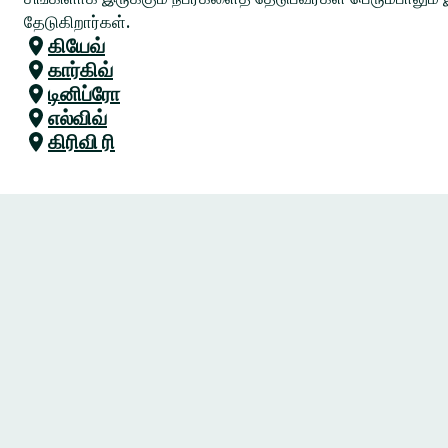
தேடுகிறார்கள்.
கியேவ்
கார்கிவ்
டினிப்ரோ
எல்விவ்
கிரிவி ரி