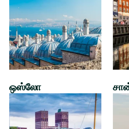
ஒஸ்லோ
சான