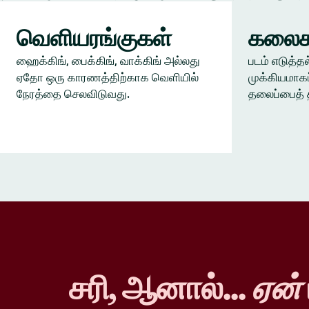
வெளியரங்குகள்
கலைக
ஹைக்கிங், பைக்கிங், வாக்கிங் அல்லது
படம் எடுத்தல
ஏதோ ஒரு காரணத்திற்காக வெளியில்
முக்கியமாகப
நேரத்தை செலவிடுவது.
தலைப்பைத் 
சரி, ஆனால்...
ஏன்