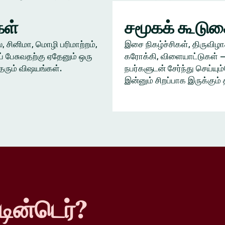
ள்
சமூகக் கூடு
், சினிமா, மொழி பரிமாற்றம்,
இசை நிகழ்ச்சிகள், திருவிழா
் பேசுவதற்கு ஏதேனும் ஒரு
கரோக்கி, விளையாட்டுகள் —
தரும் விஷயங்கள்.
நபர்களுடன் சேர்ந்து செய்யு
இன்னும் சிறப்பாக இருக்கும் 
டின்டெர்?