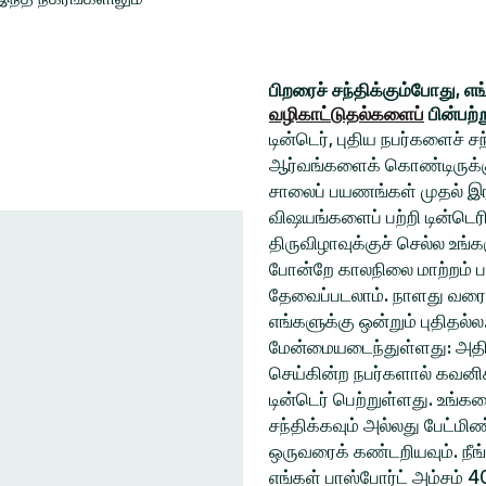
பிறரைச் சந்திக்கும்போது, எ
வழிகாட்டுதல்களைப்
பின்பற்
டின்டெர், புதிய நபர்களைச் 
ஆர்வங்களைக் கொண்டிருக்கும
சாலைப் பயணங்கள் முதல் இரவ
விஷயங்களைப் பற்றி டின்டெரி
திருவிழாவுக்குச் செல்ல உ
போன்றே காலநிலை மாற்றம் ப
தேவைப்படலாம். நாளது வரை
எங்களுக்கு ஒன்றும் புதிதல்
மேன்மையடைந்துள்ளது: அதிக
செய்கின்ற நபர்களால் கவனிக
டின்டெர் பெற்றுள்ளது. உங்
சந்திக்கவும் அல்லது பேட்ம
ஒருவரைக் கண்டறியவும். நீங
எங்கள் பாஸ்போர்ட் அம்சம் 4