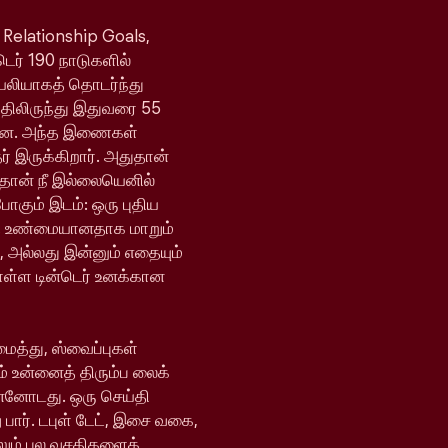
 Relationship Goals,
்டெர் 190 நாடுகளில்
ெயலியாகத் தொடர்ந்து
யதிலிருந்து இதுவரை 55
ள்ளன. அந்த இணைகள்
 இருக்கிறார். அதுதான்
 தான் நீ இல்லையெனில்
போகும் இடம்: ஒரு புதிய
ி உண்மையானதாக மாறும்
, அல்லது இன்னும் எதையும்
ொள்ள டின்டெர் உனக்கான
ைத்து, ஸ்வைப்புகள்
் உன்னைத் திரும்ப லைக்
ன்னோடது. ஒரு செய்தி
 பார். டபுள் டேட், இசை வகை,
ேலும் பல வசதிகளைக்