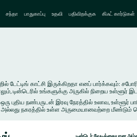
சந்தா
பாதுகாப்பு
உதவி
பதிவிறக்குக
கிஃட் கார்டுகள்
ல் டேட்டிங் காட்சி இருக்கிறதா எனப் பார்க்கவும்: சபோர
ாலும், டின்டெரில் உங்களுக்கு அருகில் நிறைய உள்ளூர்
புதிய நண்பருடன் இரவு நேரத்தில் உலாவ, உள்ளூர் பார
அல்லது நகரத்தில் உள்ள அருமையானவற்றை மீண்டும் சென்ற
ிங்
டின்டெர் வேடிக்கையான அம்ச