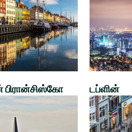
் பிரான்சிஸ்கோ
டப்ளின்