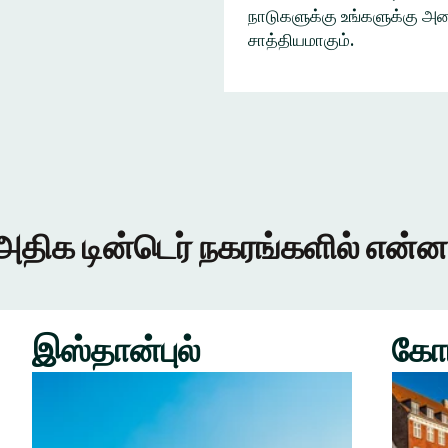
நாடுகளுக்கு உங்களுக்கு அழை
சாத்தியமாகும்.
அதிக டின்டெர் நகரங்களில் என்ன
இஸ்தான்புல்
கோ