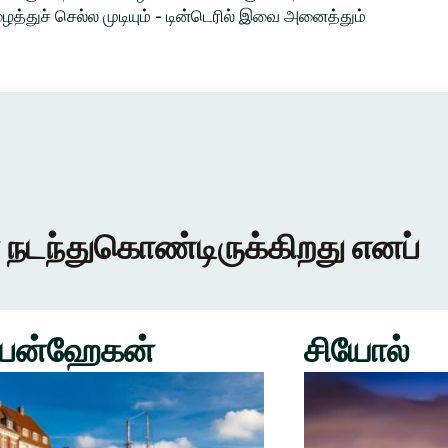
த்துச் செல்ல முடியும் - டின்டெரில் இவை அனைத்தும்
 நடந்துகொண்டிருக்கிறது எனப்
பன்ஹேகன்
சியோல்