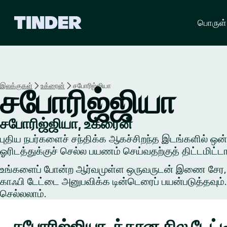
டி
பொருள்
ன்
டெ
ர்
ஹோ
ம்
இலக்குகள்
உக்ரைன்
சபோரிஜ்ஜியா
சபோரிஜ்ஜியா
சபோரிஜ்ஜியா, உக்ரைன்
புதிய நபர்களைச் சந்திக்க ஆகச்சிறந்த இடங்களில் ஒன்றி
ஓரிடத்துக்குச் செல்ல பயணம் செய்வதற்குத் திட்டமிட்ட
உங்களைப் போன்ற ஆர்வமுள்ள ஒருவருடன் இணை சேர, ஒரு 
காஃபி டேட்டை அனுபவிக்க டின்டெரைப் பயன்படுத்தவும். 
செல்லலாம்.
சபோரிஜ்ஜியா-க்கான சில டேட்ட