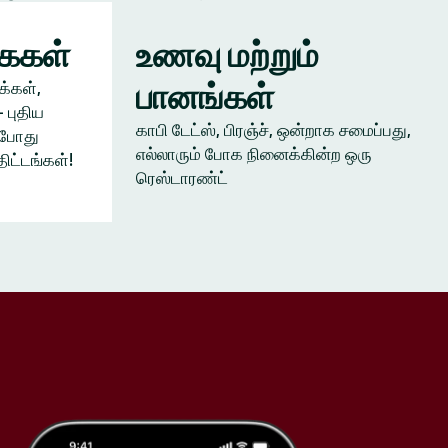
கைகள்
உணவு மற்றும்
பானங்கள்
க்கள்,
 புதிய
காபி டேட்ஸ், பிரஞ்ச், ஒன்றாக சமைப்பது,
ம்போது
எல்லாரும் போக நினைக்கின்ற ஒரு
திட்டங்கள்!
ரெஸ்டாரண்ட்