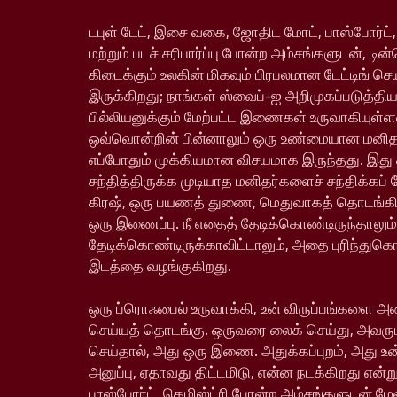
டபுள் டேட், இசை வகை, ஜோதிட மோட், பாஸ்போர்ட்,
மற்றும் படச் சரிபார்ப்பு போன்ற அம்சங்களுடன், டின
கிடைக்கும் உலகின் மிகவும் பிரபலமான டேட்டிங் ச
இருக்கிறது; நாங்கள் ஸ்வைப்-ஐ அறிமுகப்படுத்தி
பில்லியனுக்கும் மேற்பட்ட இணைகள் உருவாகியு
ஒவ்வொன்றின் பின்னாலும் ஒரு உண்மையான மனிதர்
எப்போதும் முக்கியமான விசயமாக இருந்தது. இது
சந்தித்திருக்க முடியாத மனிதர்களைச் சந்திக்கப் 
கிரஷ், ஒரு பயணத் துணை, மெதுவாகத் தொடங்க
ஒரு இணைப்பு. நீ எதைத் தேடிக்கொண்டிருந்தாலும்
தேடிக்கொண்டிருக்காவிட்டாலும், அதை புரிந்துக
இடத்தை வழங்குகிறது.
ஒரு ப்ரொஃபைல் உருவாக்கி, உன் விருப்பங்களை அம
செய்யத் தொடங்கு. ஒருவரை லைக் செய்து, அவரும
செய்தால், அது ஒரு இணை. அதுக்கப்புறம், அது உ
அனுப்பு, ஏதாவது திட்டமிடு, என்ன நடக்கிறது என்று
பாஸ்போர்ட், கெமிஸ்ட்ரி போன்ற அம்சங்களுடன் ம