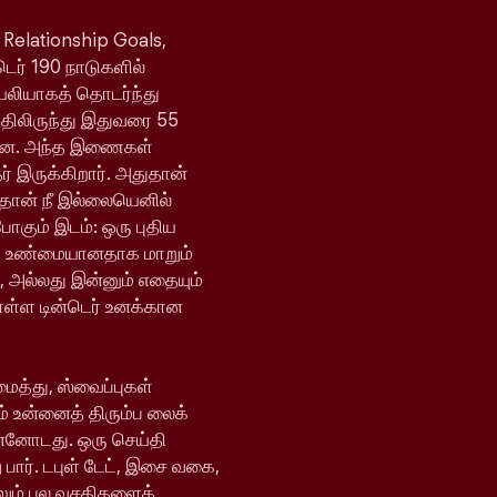
 Relationship Goals,
்டெர் 190 நாடுகளில்
ெயலியாகத் தொடர்ந்து
யதிலிருந்து இதுவரை 55
ள்ளன. அந்த இணைகள்
 இருக்கிறார். அதுதான்
 தான் நீ இல்லையெனில்
போகும் இடம்: ஒரு புதிய
ி உண்மையானதாக மாறும்
, அல்லது இன்னும் எதையும்
ொள்ள டின்டெர் உனக்கான
ைத்து, ஸ்வைப்புகள்
் உன்னைத் திரும்ப லைக்
ன்னோடது. ஒரு செய்தி
 பார். டபுள் டேட், இசை வகை,
ேலும் பல வசதிகளைக்