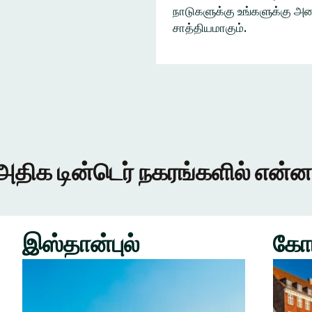
நாடுகளுக்கு உங்களுக்கு அழை
சாத்தியமாகும்.
அதிக டின்டெர் நகரங்களில் என்ன
இஸ்தான்புல்
கோ