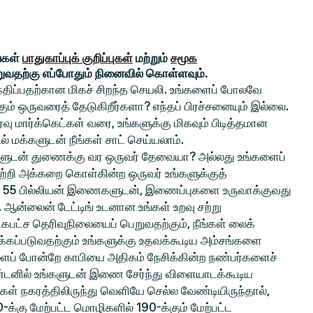
ங்கள்
பாதுகாப்புக் குறிப்புகள்
மற்றும்
சமூக
றுவதற்கு எப்போதும் நினைவில் கொள்ளவும்.
சந்திப்பதற்கான மிகச் சிறந்த செயலி. உங்களைப் போலவே
் ஒருவரைத் தேடுகிறீர்களா? எந்தப் பிரச்சனையும் இல்லை.
ு மார்க்கெட்கள் வரை, உங்களுக்கு மிகவும் பிடித்தமான
ல் மக்களுடன் நீங்கள் சாட் செய்யலாம்.
ங்களுடன் துணைக்கு வர ஒருவர் தேவையா? அல்லது உங்களைப்
ற்றி அக்கறை கொள்கின்ற ஒருவர் உங்களுக்குத்
 55 பில்லியன் இணைகளுடன், இணைப்புகளை உருவாக்குவது
ல. ஆன்லைன் டேட்டிங் உடனான உங்கள் உறவு சற்று
பட்ச தெரிவுநிலையைப் பெறுவதற்கும், நீங்கள் லைக்
்கப்படுவதற்கும் உங்களுக்கு உதவக்கூடிய அம்சங்களை
களைப் போன்றே காபியை அதிகம் நேசிக்கின்ற நண்பர்களைச்
ிண்டனில் உங்களுடன் இணை சேர்ந்து விளையாடக்கூடிய
்கள் நகரத்திலிருந்து வெளியே செல்ல வேண்டியிருந்தால்,
0-க்கு மேற்பட்ட மொழிகளில் 190-க்கும் மேற்பட்ட