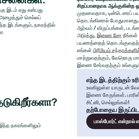
சிறப்பானதாக ஆக்குகின்ற ஒ
த இடம் எது என்பது
முதலாவதாக, டின்டெரைப் பய
அழைத்துச் செல்லப்
தொடங்கினால் போதுமானது. 
்த இடங்களும், நகரத்தில்
ஆர்வம் / விருப்பங்கள், படங
ன:
அடுத்து,
இணை சேர
நீங்கள்
பயணத்தைத் தொடங்குவதற்க
எங்கள்
பிரீமியம் சந்தாக்களில
மாற்றுவதற்கும், வேறொரு மாந
இணை சேர்வதற்கும் உங்களுக்
எந்த இடத்திற்கும் உரி
உலகிலுள்ள யாருடன் வே
இணை சேருங்கள். பாரிஸ்
டுகிறீர்களா?
சிட்னி, செல்லுங்கள்!
தற்போதைய இருப்பிட
பாஸ்போர்ட் என்றால்
 இந்த நகரங்களிலும்