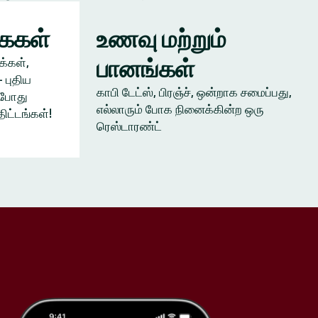
கைகள்
உணவு மற்றும்
பானங்கள்
க்கள்,
 புதிய
காபி டேட்ஸ், பிரஞ்ச், ஒன்றாக சமைப்பது,
ம்போது
எல்லாரும் போக நினைக்கின்ற ஒரு
திட்டங்கள்!
ரெஸ்டாரண்ட்