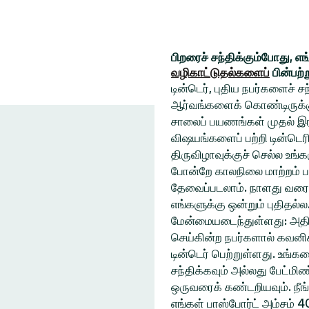
பிறரைச் சந்திக்கும்போது, எ
வழிகாட்டுதல்களைப்
பின்பற்
டின்டெர், புதிய நபர்களைச் 
ஆர்வங்களைக் கொண்டிருக்கும
சாலைப் பயணங்கள் முதல் இரவ
விஷயங்களைப் பற்றி டின்டெரி
திருவிழாவுக்குச் செல்ல உ
போன்றே காலநிலை மாற்றம் ப
தேவைப்படலாம். நாளது வரை
எங்களுக்கு ஒன்றும் புதிதல்
மேன்மையடைந்துள்ளது: அதிக
செய்கின்ற நபர்களால் கவனிக
டின்டெர் பெற்றுள்ளது. உங்
சந்திக்கவும் அல்லது பேட்ம
ஒருவரைக் கண்டறியவும். நீங
எங்கள் பாஸ்போர்ட் அம்சம் 4