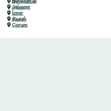
இஸ்தான்புல்
அங்காரா
İzmir
சிவாஸ்
Çorum