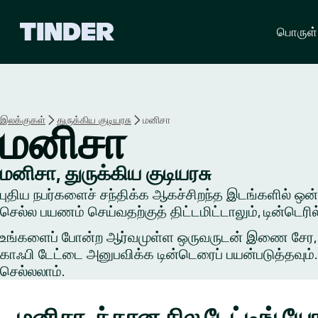
டி
பொருள்
ன்
டெ
ர்
ஹோ
ம்
இலக்குகள்
துருக்கிய குடியரசு
மனிசா
மனிசா
மனிசா, துருக்கிய குடியரசு
புதிய நபர்களைச் சந்திக்க ஆகச்சிறந்த இடங்களில் ஒன்றில
செல்ல பயணம் செய்வதற்குத் திட்டமிட்டாலும், டின்டெர
உங்களைப் போன்ற ஆர்வமுள்ள ஒருவருடன் இணை சேர, ஒரு 
காஃபி டேட்டை அனுபவிக்க டின்டெரைப் பயன்படுத்தவும். 
செல்லலாம்.
மனிசா-க்கான சில டேட்டிங் 