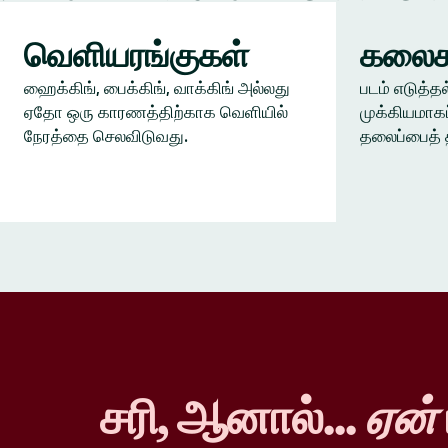
வெளியரங்குகள்
கலைக
ஹைக்கிங், பைக்கிங், வாக்கிங் அல்லது
படம் எடுத்தல
ஏதோ ஒரு காரணத்திற்காக வெளியில்
முக்கியமாகப
நேரத்தை செலவிடுவது.
தலைப்பைத் 
சரி, ஆனால்...
ஏன்