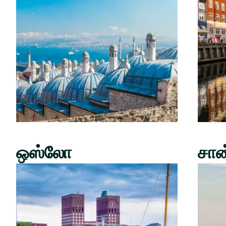
ஒஸ்லோ
சான