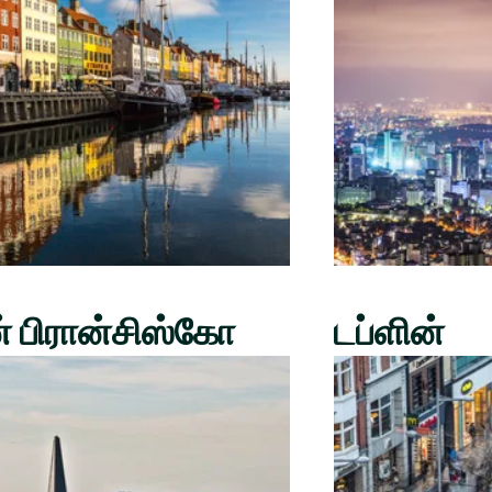
் பிரான்சிஸ்கோ
டப்ளின்