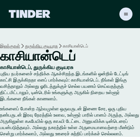
டி
ன்
டெ
ர்
ஹோ
இலக்குகள்
துருக்கிய குடியரசு
காசியான்டெப்
ம்
காசியான்டெப்
காசியான்டெப், துருக்கிய குடியரசு
புதிய நபர்களைச் சந்திக்க ஆகச்சிறந்த இடங்களில் ஒன்றில் டேட்டிங்
காட்சி இருக்கிறதா எனப் பார்க்கவும்: காசியான்டெப். நீங்கள் இங்கு
வசித்தாலும் அல்லது ஓரிடத்துக்குச் செல்ல பயணம் செய்வதற்குத்
திட்டமிட்டாலும், டின்டெரில் உங்களுக்கு அருகில் நிறைய உள்ளூர்
இடங்களை நீங்கள் காணலாம்.
உங்களைப் போன்ற ஆர்வமுள்ள ஒருவருடன் இணை சேர, ஒரு புதிய
நண்பருடன் இரவு நேரத்தில் உலாவ, உள்ளூர் பாரில் பானம் அருந்த, அல்லது
அருகிலுள்ள கஃபேயில் ஒரு காஃபி டேட்டை அனுபவிக்க டின்டெரைப்
பயன்படுத்தவும். அல்லது நகரத்தில் உள்ள அருமையானவற்றை மீண்டும்
சென்று பார்க்கலாம், அல்லது ஊரைச் சுற்றிப் பார்க்கச் செல்லலாம்.