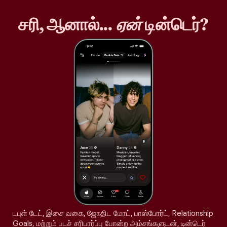
சரி, ஆனால்...
ஏன்
டின்டெர்?
டபுள் டேட், இசை வகை, ஜோதிட மோட், பாஸ்போர்ட், Relationship
Goals, மற்றும் படச் சரிபார்ப்பு போன்ற அம்சங்களுடன், டின்டெர்