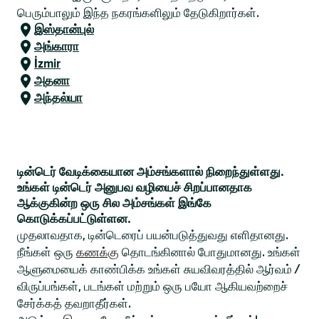
பெரும்பாலும் இந்த நகரங்களிலும் தேடுகிறார்கள்.
இஸ்தான்புல்
அங்காரா
İzmir
அதனா
அந்தல்யா
டின்டெர் வேடிக்கையான அம்சங்களால் நிறைந்துள்ளது.
உங்கள் டின்டெர் அனுபவ வழியைச் சிறப்பானதாக
ஆக்குகின்ற ஒரு சில அம்சங்கள் இங்கே
கொடுக்கப்பட்டுள்ளன.
முதலாவதாக, டின்டெரைப் பயன்படுத்துவது எளிதானது.
நீங்கள் ஒரு
கணக்கு
தொடங்கினால் போதுமானது. உங்கள்
ஆளுமையைக் காண்பிக்க உங்கள் சுயவிவரத்தில் ஆர்வம் /
விருப்பங்கள், படங்கள் மற்றும் ஒரு பயோ ஆகியவற்றைச்
சேர்க்கத் தவறாதீர்கள்.