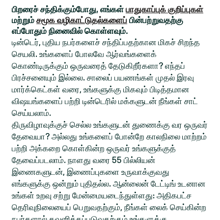
பிறரைச் சந்திக்கும்போது, எங்கள்
பாதுகாப்புக் குறிப்புகள்
மற்றும்
சமூக வழிகாட்டுதல்களைப்
பின்பற்றுவதற்கு
எப்போதும் நினைவில் கொள்ளவும்.
டின்டெர், புதிய நபர்களைச் சந்திப்பதற்கான மிகச் சிறந்த
செயலி. உங்களைப் போலவே ஆர்வங்களைக்
கொண்டிருக்கும் ஒருவரைத் தேடுகிறீர்களா? எந்தப்
பிரச்சனையும் இல்லை. சாலைப் பயணங்கள் முதல் இரவு
மார்க்கெட்கள் வரை, உங்களுக்கு மிகவும் பிடித்தமான
விஷயங்களைப் பற்றி டின்டெரில் மக்களுடன் நீங்கள் சாட்
செய்யலாம்.
திருவிழாவுக்குச் செல்ல உங்களுடன் துணைக்கு வர ஒருவர்
தேவையா? அல்லது உங்களைப் போன்றே காலநிலை மாற்றம்
பற்றி அக்கறை கொள்கின்ற ஒருவர் உங்களுக்குத்
தேவைப்படலாம். நாளது வரை 55 பில்லியன்
இணைகளுடன், இணைப்புகளை உருவாக்குவது
எங்களுக்கு ஒன்றும் புதிதல்ல. ஆன்லைன் டேட்டிங் உடனான
உங்கள் உறவு சற்று மேன்மையடைந்துள்ளது: அதிகபட்ச
தெரிவுநிலையைப் பெறுவதற்கும், நீங்கள் லைக் செய்கின்ற
நபர்களால் கவனிக்கப்படுவதற்கும் உங்களுக்கு