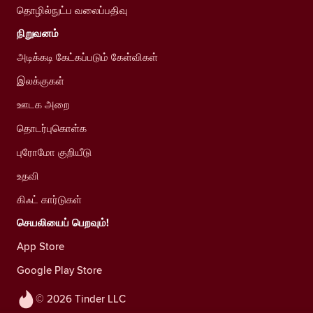
தொழில்நுட்ப வலைப்பதிவு
நிறுவனம்
அடிக்கடி கேட்கப்படும் கேள்விகள்
இலக்குகள்
ஊடக அறை
தொடர்புகொள்க
புரோமோ குறியீடு
உதவி
கிஃட் கார்டுகள்
செயலியைப் பெறவும்!
App Store
Google Play Store
© 2026 Tinder LLC