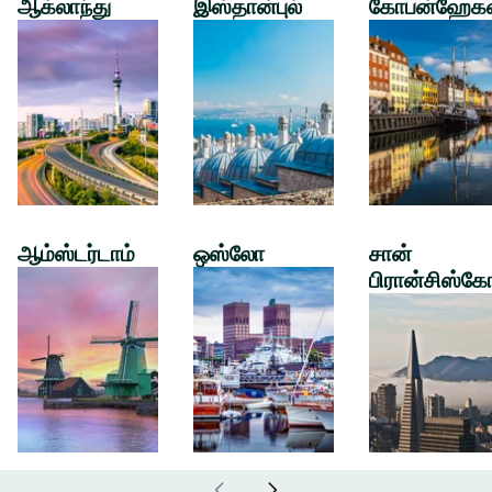
ஆக்லாந்து
இஸ்தான்புல்
கோபன்ஹேக
ஆம்ஸ்டர்டாம்
ஒஸ்லோ
சான்
பிரான்சிஸ்கே