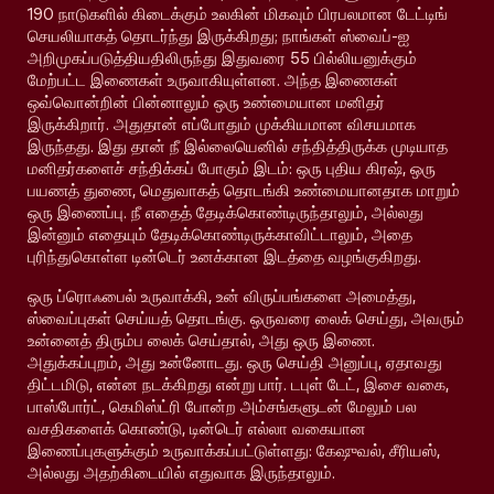
190 நாடுகளில் கிடைக்கும் உலகின் மிகவும் பிரபலமான டேட்டிங்
செயலியாகத் தொடர்ந்து இருக்கிறது; நாங்கள் ஸ்வைப்-ஐ
அறிமுகப்படுத்தியதிலிருந்து இதுவரை 55 பில்லியனுக்கும்
மேற்பட்ட இணைகள் உருவாகியுள்ளன. அந்த இணைகள்
ஒவ்வொன்றின் பின்னாலும் ஒரு உண்மையான மனிதர்
இருக்கிறார். அதுதான் எப்போதும் முக்கியமான விசயமாக
இருந்தது. இது தான் நீ இல்லையெனில் சந்தித்திருக்க முடியாத
மனிதர்களைச் சந்திக்கப் போகும் இடம்: ஒரு புதிய கிரஷ், ஒரு
பயணத் துணை, மெதுவாகத் தொடங்கி உண்மையானதாக மாறும்
ஒரு இணைப்பு. நீ எதைத் தேடிக்கொண்டிருந்தாலும், அல்லது
இன்னும் எதையும் தேடிக்கொண்டிருக்காவிட்டாலும், அதை
புரிந்துகொள்ள டின்டெர் உனக்கான இடத்தை வழங்குகிறது.
ஒரு ப்ரொஃபைல் உருவாக்கி, உன் விருப்பங்களை அமைத்து,
ஸ்வைப்புகள் செய்யத் தொடங்கு. ஒருவரை லைக் செய்து, அவரும்
உன்னைத் திரும்ப லைக் செய்தால், அது ஒரு இணை.
அதுக்கப்புறம், அது உன்னோடது. ஒரு செய்தி அனுப்பு, ஏதாவது
திட்டமிடு, என்ன நடக்கிறது என்று பார். டபுள் டேட், இசை வகை,
பாஸ்போர்ட், கெமிஸ்ட்ரி போன்ற அம்சங்களுடன் மேலும் பல
வசதிகளைக் கொண்டு, டின்டெர் எல்லா வகையான
இணைப்புகளுக்கும் உருவாக்கப்பட்டுள்ளது: கேஷுவல், சீரியஸ்,
அல்லது அதற்கிடையில் எதுவாக இருந்தாலும்.