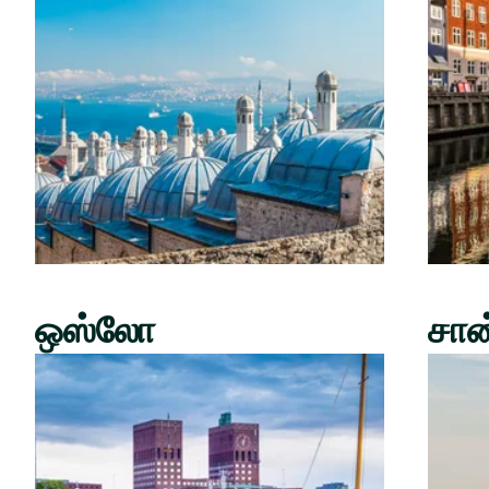
ஒஸ்லோ
சான