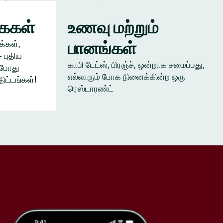
கைகள்
உணவு மற்றும்
பானங்கள்
க்கள்,
 புதிய
காபி டேட்ஸ், பிரஞ்ச், ஒன்றாக சமைப்பது,
ம்போது
எல்லாரும் போக நினைக்கின்ற ஒரு
திட்டங்கள்!
ரெஸ்டாரண்ட்