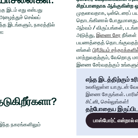
சிறப்பானதாக ஆக்குகின்ற ஒ
த இடம் எது என்பது
முதலாவதாக, டின்டெரைப் பய
அழைத்துச் செல்லப்
தொடங்கினால் போதுமானது. 
்த இடங்களும், நகரத்தில்
ஆர்வம் / விருப்பங்கள், படங
ன:
அடுத்து,
இணை சேர
நீங்கள்
பயணத்தைத் தொடங்குவதற்க
எங்கள்
பிரீமியம் சந்தாக்களில
மாற்றுவதற்கும், வேறொரு மாந
இணை சேர்வதற்கும் உங்களுக்
எந்த இடத்திற்கும் உரி
உலகிலுள்ள யாருடன் வே
இணை சேருங்கள். பாரிஸ்
டுகிறீர்களா?
சிட்னி, செல்லுங்கள்!
தற்போதைய இருப்பிட
பாஸ்போர்ட் என்றால்
 இந்த நகரங்களிலும்