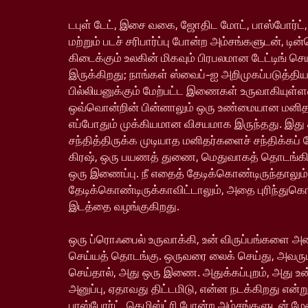
டபுள் டேட், இசை வகை, ஜோதிட மோட், பாஸ்போர்ட்,
மற்றும் படச் சரிபார்ப்பு போன்ற அம்சங்களுடன், டின
கிடைக்கும் உலகின் மிகவும் பிரபலமான டேட்டிங் ச
இருக்கிறது; நாங்கள் ஸ்வைப்-ஐ அறிமுகப்படுத்தி
பில்லியனுக்கும் மேற்பட்ட இணைகள் உருவாகியு
ஒவ்வொன்றின் பின்னாலும் ஒரு உண்மையான மனிதர்
எப்போதும் முக்கியமான விசயமாக இருந்தது. இது
சந்தித்திருக்க முடியாத மனிதர்களைச் சந்திக்கப் 
கிரஷ், ஒரு பயணத் துணை, மெதுவாகத் தொடங்க
ஒரு இணைப்பு. நீ எதைத் தேடிக்கொண்டிருந்தாலும்
தேடிக்கொண்டிருக்காவிட்டாலும், அதை புரிந்துக
இடத்தை வழங்குகிறது.
ஒரு ப்ரொஃபைல் உருவாக்கி, உன் விருப்பங்களை அம
செய்யத் தொடங்கு. ஒருவரை லைக் செய்து, அவரும
செய்தால், அது ஒரு இணை. அதுக்கப்புறம், அது உ
அனுப்பு, ஏதாவது திட்டமிடு, என்ன நடக்கிறது என்று
பாஸ்போர்ட், கெமிஸ்ட்ரி போன்ற அம்சங்களுடன் ம