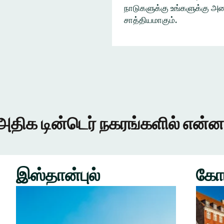
நாடுகளுக்கு உங்களுக்கு அழை
சாத்தியமாகும்.
அதிக டின்டெர் நகரங்களில் என்ன
இஸ்தான்புல்
கோ