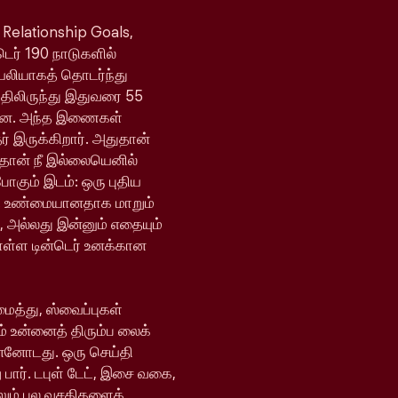
 Relationship Goals,
்டெர் 190 நாடுகளில்
ெயலியாகத் தொடர்ந்து
யதிலிருந்து இதுவரை 55
ள்ளன. அந்த இணைகள்
 இருக்கிறார். அதுதான்
 தான் நீ இல்லையெனில்
போகும் இடம்: ஒரு புதிய
ி உண்மையானதாக மாறும்
, அல்லது இன்னும் எதையும்
ொள்ள டின்டெர் உனக்கான
ைத்து, ஸ்வைப்புகள்
் உன்னைத் திரும்ப லைக்
ன்னோடது. ஒரு செய்தி
 பார். டபுள் டேட், இசை வகை,
ேலும் பல வசதிகளைக்