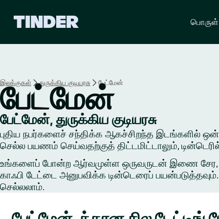
டி
பொருள்
ன்
டெ
ர்
ஹோ
ம்
இலக்குகள்
துருக்கிய குடியரசு
பேட்மேன்
பேட்மேன்
பேட்மேன், துருக்கிய குடியரசு
புதிய நபர்களைச் சந்திக்க ஆகச்சிறந்த இடங்களில் ஒன்றில
செல்ல பயணம் செய்வதற்குத் திட்டமிட்டாலும், டின்டெர
உங்களைப் போன்ற ஆர்வமுள்ள ஒருவருடன் இணை சேர, ஒரு 
காஃபி டேட்டை அனுபவிக்க டின்டெரைப் பயன்படுத்தவும். 
செல்லலாம்.
பேட்மேன்-க்கான சில டேட்டிங