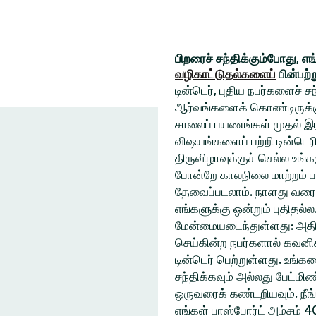
பிறரைச் சந்திக்கும்போது, எ
வழிகாட்டுதல்களைப்
பின்பற்
டின்டெர், புதிய நபர்களைச் 
ஆர்வங்களைக் கொண்டிருக்கும
சாலைப் பயணங்கள் முதல் இரவ
விஷயங்களைப் பற்றி டின்டெரி
திருவிழாவுக்குச் செல்ல உ
போன்றே காலநிலை மாற்றம் ப
தேவைப்படலாம். நாளது வரை
எங்களுக்கு ஒன்றும் புதிதல்
மேன்மையடைந்துள்ளது: அதிக
செய்கின்ற நபர்களால் கவனிக
டின்டெர் பெற்றுள்ளது. உங்
சந்திக்கவும் அல்லது பேட்ம
ஒருவரைக் கண்டறியவும். நீங
எங்கள் பாஸ்போர்ட் அம்சம் 4