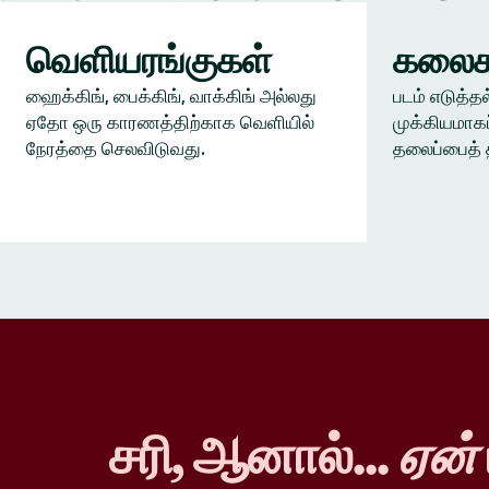
வெளியரங்குகள்
கலைக
ஹைக்கிங், பைக்கிங், வாக்கிங் அல்லது
படம் எடுத்தல
ஏதோ ஒரு காரணத்திற்காக வெளியில்
முக்கியமாகப
நேரத்தை செலவிடுவது.
தலைப்பைத் 
சரி, ஆனால்...
ஏன்