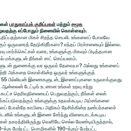
ங்கள்
பாதுகாப்புக் குறிப்புகள்
மற்றும்
சமூக
றுவதற்கு எப்போதும் நினைவில் கொள்ளவும்.
சந்திப்பதற்கான மிகச் சிறந்த செயலி. உங்களைப் போலவே
் ஒருவரைத் தேடுகிறீர்களா? எந்தப் பிரச்சனையும் இல்லை.
ு மார்க்கெட்கள் வரை, உங்களுக்கு மிகவும் பிடித்தமான
ல் மக்களுடன் நீங்கள் சாட் செய்யலாம்.
ங்களுடன் துணைக்கு வர ஒருவர் தேவையா? அல்லது உங்களைப்
ற்றி அக்கறை கொள்கின்ற ஒருவர் உங்களுக்குத்
 55 பில்லியன் இணைகளுடன், இணைப்புகளை உருவாக்குவது
ல. ஆன்லைன் டேட்டிங் உடனான உங்கள் உறவு சற்று
பட்ச தெரிவுநிலையைப் பெறுவதற்கும், நீங்கள் லைக்
்கப்படுவதற்கும் உங்களுக்கு உதவக்கூடிய அம்சங்களை
களைப் போன்றே காபியை அதிகம் நேசிக்கின்ற நண்பர்களைச்
ிண்டனில் உங்களுடன் இணை சேர்ந்து விளையாடக்கூடிய
்கள் நகரத்திலிருந்து வெளியே செல்ல வேண்டியிருந்தால்,
0-க்கு மேற்பட்ட மொழிகளில் 190-க்கும் மேற்பட்ட