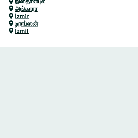
இஸ்தான்புல்
அங்காரா
İzmir
டிராப்ஸன்
İzmit