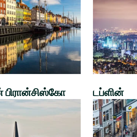
் பிரான்சிஸ்கோ
டப்ளின்