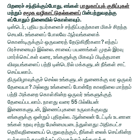
பிறரைச் சந்திக்கும்போது, எங்கள்
பாதுகாப்புக் குறிப்புகள்
மற்றும்
சமூக வழிகாட்டுதல்களைப்
பின்பற்றுவதற்கு
எப்போதும் நினைவில் கொள்ளவும்.
டின்டெர், புதிய நபர்களைச் சந்திப்பதற்கான மிகச் சிறந்த
செயலி. உங்களைப் போலவே ஆர்வங்களைக்
கொண்டிருக்கும் ஒருவரைத் தேடுகிறீர்களா? எந்தப்
பிரச்சனையும் இல்லை. சாலைப் பயணங்கள் முதல் இரவு
மார்க்கெட்கள் வரை, உங்களுக்கு மிகவும் பிடித்தமான
விஷயங்களைப் பற்றி டின்டெரில் மக்களுடன் நீங்கள் சாட்
செய்யலாம்.
திருவிழாவுக்குச் செல்ல உங்களுடன் துணைக்கு வர ஒருவர்
தேவையா? அல்லது உங்களைப் போன்றே காலநிலை மாற்றம்
பற்றி அக்கறை கொள்கின்ற ஒருவர் உங்களுக்குத்
தேவைப்படலாம். நாளது வரை 55 பில்லியன்
இணைகளுடன், இணைப்புகளை உருவாக்குவது
எங்களுக்கு ஒன்றும் புதிதல்ல. ஆன்லைன் டேட்டிங் உடனான
உங்கள் உறவு சற்று மேன்மையடைந்துள்ளது: அதிகபட்ச
தெரிவுநிலையைப் பெறுவதற்கும், நீங்கள் லைக் செய்கின்ற
நபர்களால் கவனிக்கப்படுவதற்கும் உங்களுக்கு