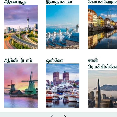
ஆக்லாந்து
இஸ்தான்புல்
கோபன்ஹேக
ஆம்ஸ்டர்டாம்
ஒஸ்லோ
சான்
பிரான்சிஸ்கே