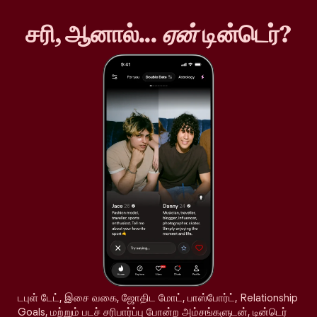
சரி, ஆனால்...
ஏன்
டின்டெர்?
டபுள் டேட், இசை வகை, ஜோதிட மோட், பாஸ்போர்ட், Relationship
Goals, மற்றும் படச் சரிபார்ப்பு போன்ற அம்சங்களுடன், டின்டெர்