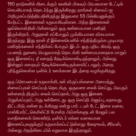
190 நாடுகளில் கிடைக்கும் உலகின் மிகவும் பிரபலமான டேட்டிங்
செயலியாகத் தொடர்ந்து இருக்கிறது; நாங்கள் ஸ்வைப்-ஐ
அறிமுகப்படுத்தியதிலிருந்து இதுவரை 55 பில்லியனுக்கும்
மேற்பட்ட இணைகள் உருவாகியுள்ளன. அந்த இணைகள்
ஒவ்வொன்றின் பின்னாலும் ஒரு உண்மையான மனிதர்
இருக்கிறார். அதுதான் எப்போதும் முக்கியமான விசயமாக
இருந்தது. இது தான் நீ இல்லையெனில் சந்தித்திருக்க முடியாத
மனிதர்களைச் சந்திக்கப் போகும் இடம்: ஒரு புதிய கிரஷ், ஒரு
பயணத் துணை, மெதுவாகத் தொடங்கி உண்மையானதாக மாறும்
ஒரு இணைப்பு. நீ எதைத் தேடிக்கொண்டிருந்தாலும், அல்லது
இன்னும் எதையும் தேடிக்கொண்டிருக்காவிட்டாலும், அதை
புரிந்துகொள்ள டின்டெர் உனக்கான இடத்தை வழங்குகிறது.
ஒரு ப்ரொஃபைல் உருவாக்கி, உன் விருப்பங்களை அமைத்து,
ஸ்வைப்புகள் செய்யத் தொடங்கு. ஒருவரை லைக் செய்து, அவரும்
உன்னைத் திரும்ப லைக் செய்தால், அது ஒரு இணை.
அதுக்கப்புறம், அது உன்னோடது. ஒரு செய்தி அனுப்பு, ஏதாவது
திட்டமிடு, என்ன நடக்கிறது என்று பார். டபுள் டேட், இசை வகை,
பாஸ்போர்ட், கெமிஸ்ட்ரி போன்ற அம்சங்களுடன் மேலும் பல
வசதிகளைக் கொண்டு, டின்டெர் எல்லா வகையான
இணைப்புகளுக்கும் உருவாக்கப்பட்டுள்ளது: கேஷுவல், சீரியஸ்,
அல்லது அதற்கிடையில் எதுவாக இருந்தாலும்.