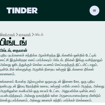
டி
ன்
டெ
ர்
ஹோ
இலக்குகள்
தைவான்
பிங்டங்
ம்
பிங்டங்
பிங்டங், தைவான்
புதிய நபர்களைச் சந்திக்க ஆகச்சிறந்த இடங்களில் ஒன்றில் டேட்டிங்
காட்சி இருக்கிறதா எனப் பார்க்கவும்: பிங்டங். நீங்கள் இங்கு வசித்தாலும்
அல்லது ஓரிடத்துக்குச் செல்ல பயணம் செய்வதற்குத் திட்டமிட்டாலும்,
டின்டெரில் உங்களுக்கு அருகில் நிறைய உள்ளூர் இடங்களை நீங்கள்
காணலாம்.
உங்களைப் போன்ற ஆர்வமுள்ள ஒருவருடன் இணை சேர, ஒரு புதிய
நண்பருடன் இரவு நேரத்தில் உலாவ, உள்ளூர் பாரில் பானம் அருந்த, அல்லது
அருகிலுள்ள கஃபேயில் ஒரு காஃபி டேட்டை அனுபவிக்க டின்டெரைப்
பயன்படுத்தவும். அல்லது நகரத்தில் உள்ள அருமையானவற்றை மீண்டும்
சென்று பார்க்கலாம், அல்லது ஊரைச் சுற்றிப் பார்க்கச் செல்லலாம்.