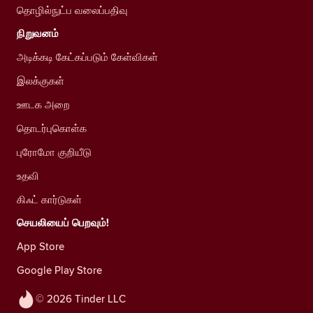
தொழில்நுட்ப வலைப்பதிவு
நிறுவனம்
அடிக்கடி கேட்கப்படும் கேள்விகள்
இலக்குகள்
ஊடக அறை
தொடர்புகொள்க
புரோமோ குறியீடு
உதவி
கிஃட் கார்டுகள்
செயலியைப் பெறவும்!
App Store
Google Play Store
© 2026 Tinder LLC