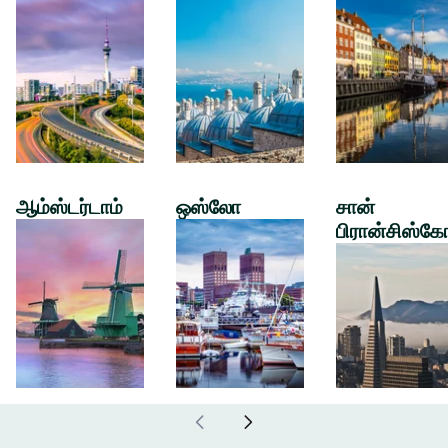
ஆம்ஸ்டர்டாம்
ஒஸ்லோ
சான்
பிரான்சிஸ்கே