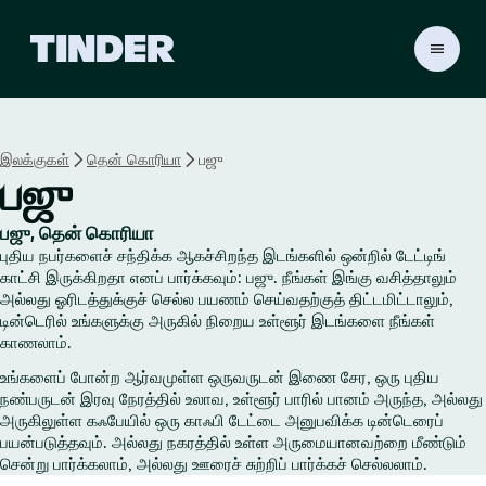
டி
ன்
டெ
ர்
ஹோ
இலக்குகள்
தென் கொரியா
பஜு
ம்
பஜு
பஜு, தென் கொரியா
புதிய நபர்களைச் சந்திக்க ஆகச்சிறந்த இடங்களில் ஒன்றில் டேட்டிங்
காட்சி இருக்கிறதா எனப் பார்க்கவும்: பஜு. நீங்கள் இங்கு வசித்தாலும்
அல்லது ஓரிடத்துக்குச் செல்ல பயணம் செய்வதற்குத் திட்டமிட்டாலும்,
டின்டெரில் உங்களுக்கு அருகில் நிறைய உள்ளூர் இடங்களை நீங்கள்
காணலாம்.
உங்களைப் போன்ற ஆர்வமுள்ள ஒருவருடன் இணை சேர, ஒரு புதிய
நண்பருடன் இரவு நேரத்தில் உலாவ, உள்ளூர் பாரில் பானம் அருந்த, அல்லது
அருகிலுள்ள கஃபேயில் ஒரு காஃபி டேட்டை அனுபவிக்க டின்டெரைப்
பயன்படுத்தவும். அல்லது நகரத்தில் உள்ள அருமையானவற்றை மீண்டும்
சென்று பார்க்கலாம், அல்லது ஊரைச் சுற்றிப் பார்க்கச் செல்லலாம்.