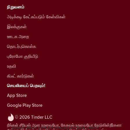
நிறுவனம்
அடிக்கடி கேட்கப்படும் கேள்விகள்
இலக்குகள்
ஊடக அறை
தொடர்புகொள்க
புரோமோ குறியீடு
உதவி
கிஃட் கார்டுகள்
செயலியைப் பெறவும்!
App Store
Google Play Store
© 2026 Tinder LLC
நீங்கள் சீரியஸ் ஆன உறவையோ, கேசுவல் உறவையோ தேடுகின்றீர்களா
நாங்கள் உங்கள் தனியுரிமையை மதிக்கிறோம். எங்கள்