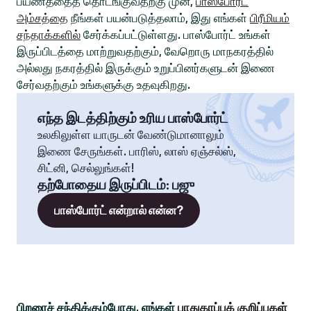
பயணத்தைத் தொடங்குவதற்கு முன்,
பாஸ்போர்ட்
அம்சத்தை
நீங்கள் பயன்படுத்தலாம், இது எங்கள்
பிரீமியம்
சந்தாக்களில்
சேர்க்கப்பட்டுள்ளது. பாஸ்போர்ட் உங்கள்
இருப்பிடத்தை மாற்றுவதற்கும், வேறொரு மாநகரத்தில்
அல்லது நகரத்தில் இருக்கும் உறுப்பினர்களுடன் இணை
சேர்வதற்கும் உங்களுக்கு உதவுகிறது.
எந்த இடத்திற்கும் உரிய பாஸ்போர்ட்
உலகிலுள்ள யாருடன் வேண்டுமானாலும்
இணை சேருங்கள். பாரிஸ், லாஸ் ஏஞ்சல்ஸ்,
சிட்னி, செல்லுங்கள்!
தற்போதைய இருப்பிடம்
:
பஜு
பாஸ்போர்ட் என்றால் என்ன?
பிறரைச் சந்திக்கும்போது, எங்கள்
பாதுகாப்புக் குறிப்புகள்