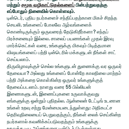
மற்றும்
சமூக வழிகாட்டுதல்களைப்
பின்பற்றுவதற்கு
எப்போதும் நினைவில் கொள்ளவும்.
டின்டெர், புதிய நபர்களைச் சந்திப்பதற்கான மிகச் சிறந்த
செயலி. உங்களைப் போலவே ஆர்வங்களைக்
கொண்டிருக்கும் ஒருவரைத் தேடுகிறீர்களா? எந்தப்
பிரச்சனையும் இல்லை. சாலைப் பயணங்கள் முதல் இரவு
மார்க்கெட்கள் வரை, உங்களுக்கு மிகவும் பிடித்தமான
விஷயங்களைப் பற்றி டின்டெரில் மக்களுடன் நீங்கள் சாட்
செய்யலாம்.
திருவிழாவுக்குச் செல்ல உங்களுடன் துணைக்கு வர ஒருவர்
தேவையா? அல்லது உங்களைப் போன்றே காலநிலை மாற்றம்
பற்றி அக்கறை கொள்கின்ற ஒருவர் உங்களுக்குத்
தேவைப்படலாம். நாளது வரை 55 பில்லியன்
இணைகளுடன், இணைப்புகளை உருவாக்குவது
எங்களுக்கு ஒன்றும் புதிதல்ல. ஆன்லைன் டேட்டிங் உடனான
உங்கள் உறவு சற்று மேன்மையடைந்துள்ளது: அதிகபட்ச
தெரிவுநிலையைப் பெறுவதற்கும், நீங்கள் லைக் செய்கின்ற
நபர்களால் கவனிக்கப்படுவதற்கும் உங்களுக்கு
உதவக்கூடிய அம்சங்களை டின்டெர் பெற்றுள்ளது.