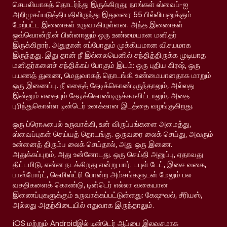
செயலியாகத் தொடர்ந்து இருக்கிறது; நாங்கள் ஸ்வைப்-ஐ
அறிமுகப்படுத்தியதிலிருந்து இதுவரை 55 பில்லியனுக்கும்
மேற்பட்ட இணைகள் உருவாகியுள்ளன. அந்த இணைகள்
ஒவ்வொன்றின் பின்னாலும் ஒரு உண்மையான மனிதர்
இருக்கிறார். அதுதான் எப்போதும் முக்கியமான விசயமாக
இருந்தது. இது தான் நீ இல்லையெனில் சந்தித்திருக்க முடியாத
மனிதர்களைச் சந்திக்கப் போகும் இடம்: ஒரு புதிய கிரஷ், ஒரு
பயணத் துணை, மெதுவாகத் தொடங்கி உண்மையானதாக மாறும்
ஒரு இணைப்பு. நீ எதைத் தேடிக்கொண்டிருந்தாலும், அல்லது
இன்னும் எதையும் தேடிக்கொண்டிருக்காவிட்டாலும், அதை
புரிந்துகொள்ள டின்டெர் உனக்கான இடத்தை வழங்குகிறது.
ஒரு ப்ரொஃபைல் உருவாக்கி, உன் விருப்பங்களை அமைத்து,
ஸ்வைப்புகள் செய்யத் தொடங்கு. ஒருவரை லைக் செய்து, அவரும்
உன்னைத் திரும்ப லைக் செய்தால், அது ஒரு இணை.
அதுக்கப்புறம், அது உன்னோடது. ஒரு செய்தி அனுப்பு, ஏதாவது
திட்டமிடு, என்ன நடக்கிறது என்று பார். டபுள் டேட், இசை வகை,
பாஸ்போர்ட், கெமிஸ்ட்ரி போன்ற அம்சங்களுடன் மேலும் பல
வசதிகளைக் கொண்டு, டின்டெர் எல்லா வகையான
இணைப்புகளுக்கும் உருவாக்கப்பட்டுள்ளது: கேஷுவல், சீரியஸ்,
அல்லது அதற்கிடையில் எதுவாக இருந்தாலும்.
iOS மற்றும் Androidஇல் டின்டெர் ஆப்பை இலவசமாக