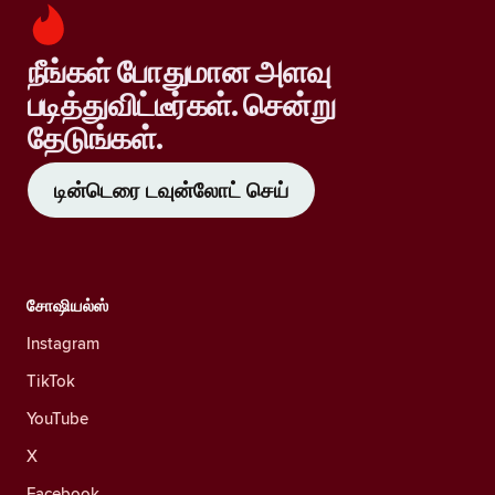
நீங்கள் போதுமான அளவு
படித்துவிட்டீர்கள். சென்று
தேடுங்கள்.
டின்டெரை டவுன்லோட் செய்
சோஷியல்ஸ்
Instagram
TikTok
YouTube
X
Facebook