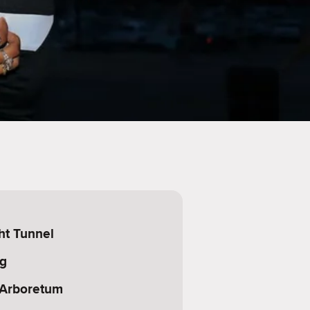
ht Tunnel
g
 Arboretum