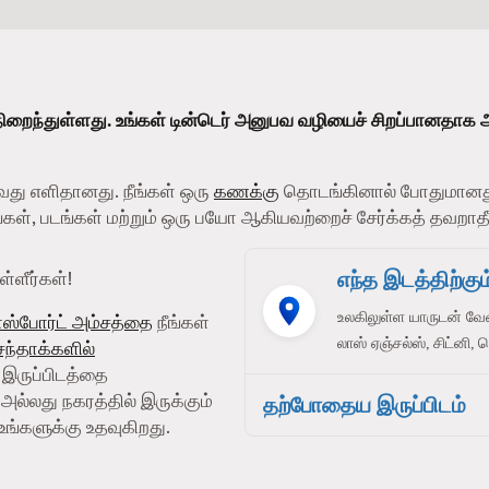
ிறைந்துள்ளது. உங்கள் டின்டெர் அனுபவ வழியைச் சிறப்பானதாக 
வது எளிதானது. நீங்கள் ஒரு
கணக்கு
தொடங்கினால் போதுமானது
பங்கள், படங்கள் மற்றும் ஒரு பயோ ஆகியவற்றைச் சேர்க்கத் தவறாதீ
எந்த இடத்திற்கும்
்ளீர்கள்!
உலகிலுள்ள யாருடன் வே
ாஸ்போர்ட் அம்சத்தை
நீங்கள்
லாஸ் ஏஞ்சல்ஸ், சிட்னி, 
 சந்தாக்களில்
் இருப்பிடத்தை
அல்லது நகரத்தில் இருக்கும்
தற்போதைய இருப்பிடம்
உங்களுக்கு உதவுகிறது.