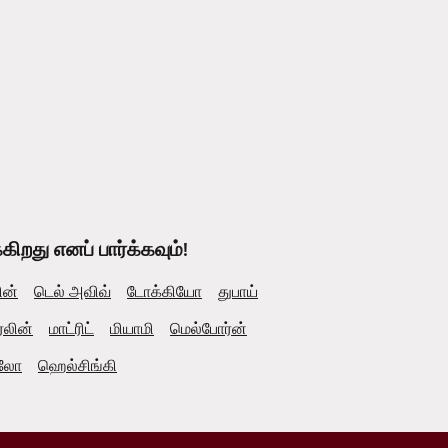
றது எனப் பார்க்கவும்!
ின்
டெல் அவிவ்
டோக்கியோ
துபாய்
்லின்
மாட்ரிட்
மியாமி
மெல்போர்ன்
லோ
ஹெல்சிங்கி