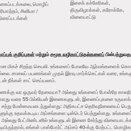
இசைக் கச்சேரிகள்,
புகைப்படக்கலை, மொழிப்
திருவிழாக்கள், கரோக்கே,
ரிமாற்றம், சினிமா /
விளையாட்டு
ிரைப்படங்கள்
ப்புக் குறிப்புகள்
மற்றும்
சமூக வழிகாட்டுதல்களைப்
பின்பற்றுவத
தற்கான மிகச் சிறந்த செயலி. உங்களைப் போலவே ஆர்வங்களைக் கொ
இல்லை. சாலைப் பயணங்கள் முதல் இரவு மார்க்கெட்கள் வரை, உங்களு
ன் நீங்கள் சாட் செய்யலாம்.
துணைக்கு வர ஒருவர் தேவையா? அல்லது உங்களைப் போன்றே காலந
 நாளது வரை 55 பில்லியன் இணைகளுடன், இணைப்புகளை உருவாக்குவ
 சற்று மேன்மையடைந்துள்ளது: அதிகபட்ச தெரிவுநிலையைப் பெறுவ
களுக்கு உதவக்கூடிய அம்சங்களை டின்டெர் பெற்றுள்ளது. உங்கள
ம் அல்லது பேட்மிண்டனில் உங்களுடன் இணை சேர்ந்து விளையாடக்க
ிருந்தால், எங்கள் பாஸ்போர்ட் அம்சம் 40-க்கு மேற்பட்ட மொழிகள