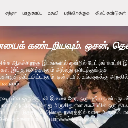
சந்தா
பாதுகாப்பு
உதவி
பதிவிறக்குக
கிஃட் கார்டுகள்
ைக் கண்டறியவும். ஒசன், தெ
திக்க ஆகச்சிறந்த இடங்களில் ஒன்றில் டேட்டிங் காட்சி 
ீங்கள் இங்கு வசித்தாலும் அல்லது ஓரிடத்துக்குச்
்குத் திட்டமிட்டாலும், டின்டெரில் உங்களுக்கு அருகில
காணலாம்.
்வமுள்ள ஒருவருடன் இணை சேர, ஒரு புதிய நண்பருடன் 
் பானம் அருந்த, அல்லது அருகிலுள்ள கஃபேயில் ஒரு கா
ப் பயன்படுத்தவும். அல்லது நகரத்தில் உள்ள அருமையா
அல்லது ஊரைச் சுற்றிப் பார்க்கச் செல்லலாம்.