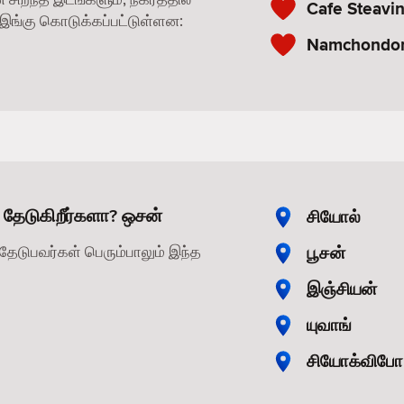
Cafe Steavi
ங்கு கொடுக்கப்பட்டுள்ளன:
Namchondong
 தேடுகிறீர்களா? ஒசன்
சியோல்
பூசன்
தேடுபவர்கள் பெரும்பாலும் இந்த
இஞ்சியன்
யுவாங்
சியோக்விபோ