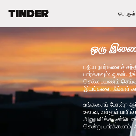
டி
பொருள்
ன்
டெ
ர்
ஹோ
ஒரு இணைய
ம்
புதிய நபர்களைச் சந்
பார்க்கவும்: ஒசன். ந
செல்ல பயணம் செய்வதற
இடங்களை நீங்கள் 
உங்களைப் போன்ற ஆர
உலாவ, உள்ளூர் பாரில
அனுபவிக்க டின்டெரை
சென்று பார்க்கலாம், 