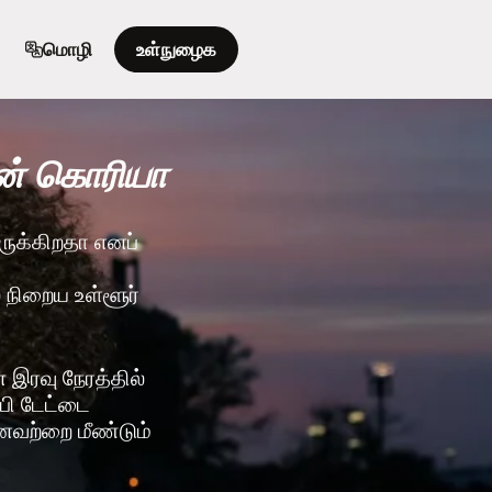
மொழி
உள்நுழைக
ன் கொரியா
இருக்கிறதா எனப்
் நிறைய உள்ளூர்
இரவு நேரத்தில்
ஃபி டேட்டை
னவற்றை மீண்டும்