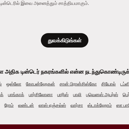
- டின்டெரில் இவை அனைத்தும் சாத்தியமாகும்.
துவக்கிடுங்கள்
ள அதிக டின்டெர் நகரங்களில் என்ன நடந்துகொண்டிருக்கி
்
ஒஸ்லோ
கோபன்ஹேகன்
சான் பிரான்சிஸ்கோ
சியோல்
டப்ள
ாக்
பாங்காக்
பார்சிலோனா
பாரிஸ்
பாலி
புவெனஸ் அயர்ஸ்
பெர
ரோம்
லண்டன்
லாஸ் ஏஞ்சல்ஸ்
வார்சா
ஸ்டாக்ஹோம்
ஸா பா