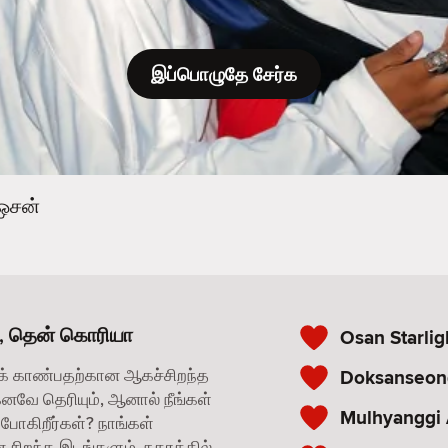
இப்பொழுதே சேர்க
ஒசன்
், தென் கொரியா
Osan Starlig
க் காண்பதற்கான ஆகச்சிறந்த
Doksanseon
கனவே தெரியும், ஆனால் நீங்கள்
Mulhyanggi
போகிறீர்கள்? நாங்கள்
சிறந்த இடங்களும், நகரத்தில்