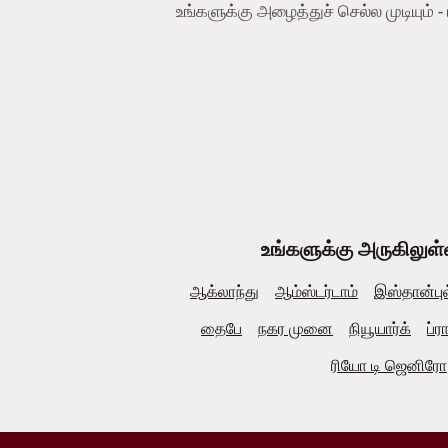
உங்களுக்கு அழைத்துச் செல்ல முடியும் 
உங்களுக்கு அருகிலுள்
ஆக்லாந்து
ஆம்ஸ்டர்டாம்
இஸ்தான்புல
தைபே
நகர முனை
நியூயார்க்
ப்ர
ரியோ டி ஜெனிரோ