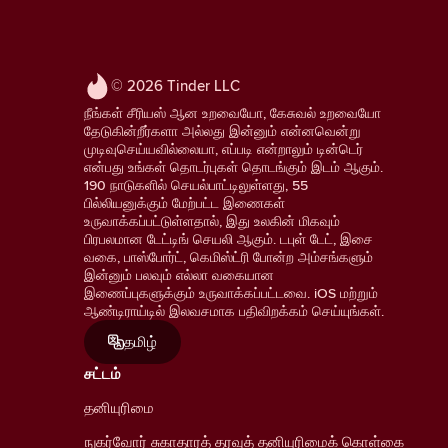
© 2026 Tinder LLC
நீங்கள் சீரியஸ் ஆன உறவையோ, கேசுவல் உறவையோ
தேடுகின்றீர்களா அல்லது இன்னும் என்னவென்று
முடிவுசெய்யவில்லையா, எப்படி என்றாலும் டின்டெர்
என்பது உங்கள் தொடர்புகள் தொடங்கும் இடம் ஆகும்.
190 நாடுகளில் செயல்பாட்டிலுள்ளது, 55
பில்லியனுக்கும் மேற்பட்ட இணைகள்
உருவாக்கப்பட்டுள்ளதால், இது உலகின் மிகவும்
பிரபலமான டேட்டிங் செயலி ஆகும். டபுள் டேட், இசை
வகை, பாஸ்போர்ட், கெமிஸ்ட்ரி போன்ற அம்சங்களும்
இன்னும் பலவும் எல்லா வகையான
இணைப்புகளுக்கும் உருவாக்கப்பட்டவை. iOS மற்றும்
ஆண்டிராய்டில் இலவசமாக பதிவிறக்கம் செய்யுங்கள்.
தமிழ்
சட்டம்
தனியுரிமை
நுகர்வோர் சுகாதாரத் தரவுத் தனியுரிமைக் கொள்கை