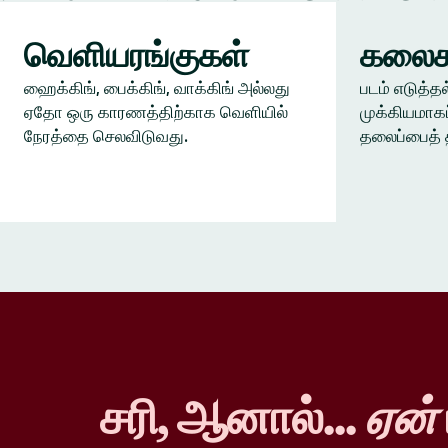
வெளியரங்குகள்
கலைக
ஹைக்கிங், பைக்கிங், வாக்கிங் அல்லது
படம் எடுத்தல
ஏதோ ஒரு காரணத்திற்காக வெளியில்
முக்கியமாகப
நேரத்தை செலவிடுவது.
தலைப்பைத் 
சரி, ஆனால்...
ஏன்