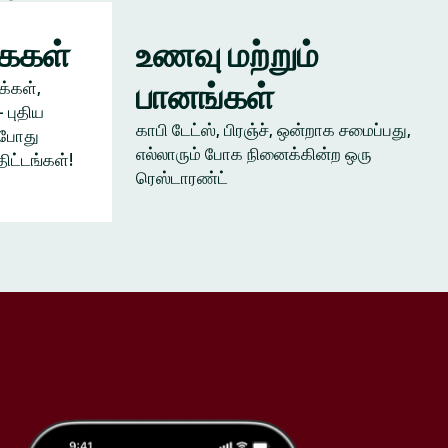
கைகள்
உணவு மற்றும்
பானங்கள்
க்கள்,
 புதிய
காபி டேட்ஸ், பிரஞ்ச், ஒன்றாக சமைப்பது,
ம்போது
எல்லாரும் போக நினைக்கின்ற ஒரு
திட்டங்கள்!
ரெஸ்டாரண்ட்