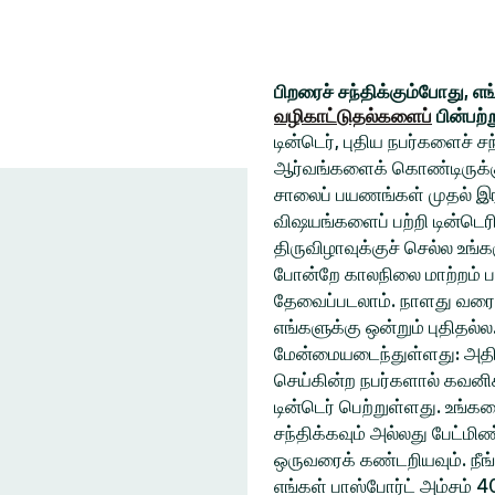
பிறரைச் சந்திக்கும்போது, எ
வழிகாட்டுதல்களைப்
பின்பற்
டின்டெர், புதிய நபர்களைச் 
ஆர்வங்களைக் கொண்டிருக்கும
சாலைப் பயணங்கள் முதல் இரவ
விஷயங்களைப் பற்றி டின்டெரி
திருவிழாவுக்குச் செல்ல உ
போன்றே காலநிலை மாற்றம் ப
தேவைப்படலாம். நாளது வரை
எங்களுக்கு ஒன்றும் புதிதல்
மேன்மையடைந்துள்ளது: அதிக
செய்கின்ற நபர்களால் கவனிக
டின்டெர் பெற்றுள்ளது. உங்
சந்திக்கவும் அல்லது பேட்ம
ஒருவரைக் கண்டறியவும். நீங
எங்கள் பாஸ்போர்ட் அம்சம் 4