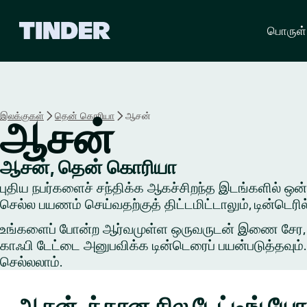
டி
பொருள்
ன்
டெ
ர்
ஹோ
ம்
இலக்குகள்
தென் கொரியா
ஆசன்
ஆசன்
ஆசன், தென் கொரியா
புதிய நபர்களைச் சந்திக்க ஆகச்சிறந்த இடங்களில் ஒன்றில
செல்ல பயணம் செய்வதற்குத் திட்டமிட்டாலும், டின்டெர
உங்களைப் போன்ற ஆர்வமுள்ள ஒருவருடன் இணை சேர, ஒரு 
காஃபி டேட்டை அனுபவிக்க டின்டெரைப் பயன்படுத்தவும். 
செல்லலாம்.
ஆசன்-க்கான சில டேட்டிங் 