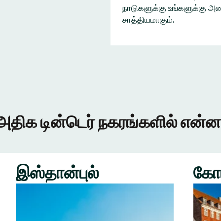
நாடுகளுக்கு உங்களுக்கு அழை
சாத்தியமாகும்.
அதிக டின்டெர் நகரங்களில் என்ன
இஸ்தான்புல்
கோ