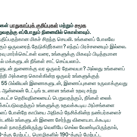
ங்கள்
பாதுகாப்புக் குறிப்புகள்
மற்றும்
சமூக
றுவதற்கு எப்போதும் நினைவில் கொள்ளவும்.
சந்திப்பதற்கான மிகச் சிறந்த செயலி. உங்களைப் போலவே
் ஒருவரைத் தேடுகிறீர்களா? எந்தப் பிரச்சனையும் இல்லை.
ு மார்க்கெட்கள் வரை, உங்களுக்கு மிகவும் பிடித்தமான
ல் மக்களுடன் நீங்கள் சாட் செய்யலாம்.
ங்களுடன் துணைக்கு வர ஒருவர் தேவையா? அல்லது உங்களைப்
ற்றி அக்கறை கொள்கின்ற ஒருவர் உங்களுக்குத்
 55 பில்லியன் இணைகளுடன், இணைப்புகளை உருவாக்குவது
ல. ஆன்லைன் டேட்டிங் உடனான உங்கள் உறவு சற்று
பட்ச தெரிவுநிலையைப் பெறுவதற்கும், நீங்கள் லைக்
்கப்படுவதற்கும் உங்களுக்கு உதவக்கூடிய அம்சங்களை
களைப் போன்றே காபியை அதிகம் நேசிக்கின்ற நண்பர்களைச்
ிண்டனில் உங்களுடன் இணை சேர்ந்து விளையாடக்கூடிய
்கள் நகரத்திலிருந்து வெளியே செல்ல வேண்டியிருந்தால்,
0-க்கு மேற்பட்ட மொழிகளில் 190-க்கும் மேற்பட்ட