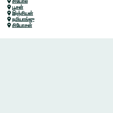
சியோல்
பூசன்
இஞ்சியன்
நமியாங்ஜு
சியோசன்