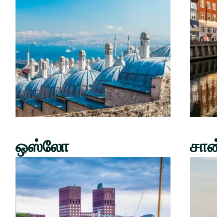
ஒஸ்லோ
சான