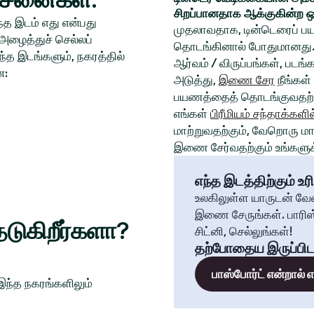
சிறப்பானதாக ஆக்குகின்ற ஒ
த இடம் எது என்பது
முதலாவதாக, டின்டெரைப் பய
அழைத்துச் செல்லப்
தொடங்கினால் போதுமானது. 
்த இடங்களும், நகரத்தில்
ஆர்வம் / விருப்பங்கள், படங
ன:
அடுத்து,
இணை சேர
நீங்கள்
பயணத்தைத் தொடங்குவதற்க
எங்கள்
பிரீமியம் சந்தாக்களில
மாற்றுவதற்கும், வேறொரு மாந
இணை சேர்வதற்கும் உங்களுக்
எந்த இடத்திற்கும் உரி
உலகிலுள்ள யாருடன் வே
இணை சேருங்கள். பாரிஸ்
டுகிறீர்களா?
சிட்னி, செல்லுங்கள்!
தற்போதைய இருப்பிட
பாஸ்போர்ட் என்றால்
 இந்த நகரங்களிலும்