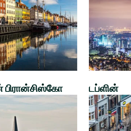
் பிரான்சிஸ்கோ
டப்ளின்