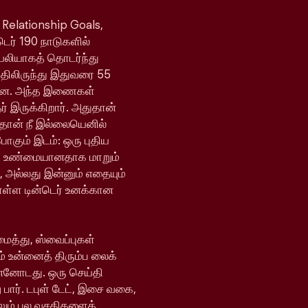
 Relationship Goals,
்டெர் 190 நாடுகளில்
ெயலியாகத் தொடர்ந்து
யதிலிருந்து இதுவரை 55
ள்ளன. அந்த இணைகள்
 இருக்கிறார். அதுதான்
 தான் நீ இல்லையெனில்
போகும் இடம்: ஒரு புதிய
ி உண்மையானதாக மாறும்
, அல்லது இன்னும் எதையும்
ொள்ள டின்டெர் உனக்கான
ைத்து, ஸ்வைப்புகள்
் உன்னைத் திரும்ப லைக்
ன்னோடது. ஒரு செய்தி
 பார். டபுள் டேட், இசை வகை,
ேலும் பல வசதிகளைக்