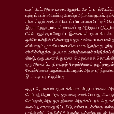
டபுள் டேட், இசை வகை, ஜோதிட மோட், பாஸ்போர்ட்,
மற்றும் படச் சரிபார்ப்பு போன்ற அம்சங்களுடன், டின
கிடைக்கும் உலகின் மிகவும் பிரபலமான டேட்டிங் ச
இருக்கிறது; நாங்கள் ஸ்வைப்-ஐ அறிமுகப்படுத்தி
பில்லியனுக்கும் மேற்பட்ட இணைகள் உருவாகியு
ஒவ்வொன்றின் பின்னாலும் ஒரு உண்மையான மனிதர்
எப்போதும் முக்கியமான விசயமாக இருந்தது. இது
சந்தித்திருக்க முடியாத மனிதர்களைச் சந்திக்கப் 
கிரஷ், ஒரு பயணத் துணை, மெதுவாகத் தொடங்க
ஒரு இணைப்பு. நீ எதைத் தேடிக்கொண்டிருந்தாலும்
தேடிக்கொண்டிருக்காவிட்டாலும், அதை புரிந்துக
இடத்தை வழங்குகிறது.
ஒரு ப்ரொஃபைல் உருவாக்கி, உன் விருப்பங்களை அம
செய்யத் தொடங்கு. ஒருவரை லைக் செய்து, அவரும
செய்தால், அது ஒரு இணை. அதுக்கப்புறம், அது உ
அனுப்பு, ஏதாவது திட்டமிடு, என்ன நடக்கிறது என்று
பாஸ்போர்ட், கெமிஸ்ட்ரி போன்ற அம்சங்களுடன் ம