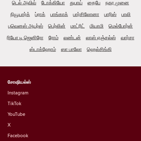
டெல் அவிவ்
டோக்கியோ
துபாய்
தைபே
நகர முனை
நியூயார்க்
ப்ராக்
பாங்காக்
பார்சிலோனா
பாரிஸ்
பாலி
புவெனஸ் அயர்ஸ்
பெர்லின்
மாட்ரிட்
மியாமி
மெல்போர்ன்
ரியோ டி ஜெனிரோ
ரோம்
லண்டன்
லாஸ் ஏஞ்சல்ஸ்
வார்சா
ஸ்டாக்ஹோம்
ஸா பாலோ
ஹெல்சிங்கி
சோஷியல்ஸ்
Instagram
TikTok
YouTube
X
Facebook