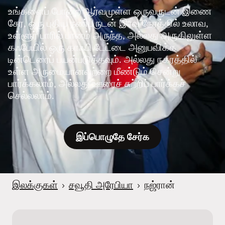
உங்களைப் போன்ற ஆர்வமுள்ள ஒருவருடன் இணை
சேர, ஒரு புதிய நண்பருடன் இரவு நேரத்தில் உலாவ,
உள்ளூர் பாரில் பானம் அருந்த, அல்லது அருகிலுள்ள
கஃபேயில் ஒரு காஃபி டேட்டை அனுபவிக்க
டின்டெரைப் பயன்படுத்தவும். அல்லது நகரத்தில்
உள்ள அருமையானவற்றை மீண்டும் சென்று
பார்க்கலாம், அல்லது ஊரைச் சுற்றிப் பார்க்கச்
செல்லலாம்.
இப்பொழுதே சேர்க
இலக்குகள்
›
சவூதி அரேபியா
›
நஜ்ரான்