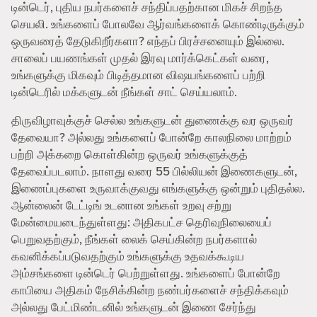
டின்டெர், புதிய நபர்களைச் சந்திப்பதற்கான மிகச் சிறந்த
செயலி. உங்களைப் போலவே ஆர்வங்களைக் கொண்டிருக்கும்
ஒருவரைத் தேடுகிறீர்களா? எந்தப் பிரச்சனையும் இல்லை.
சாலைப் பயணங்கள் முதல் இரவு மார்க்கெட்கள் வரை,
உங்களுக்கு மிகவும் பிடித்தமான விஷயங்களைப் பற்றி
டின்டெரில் மக்களுடன் நீங்கள் சாட் செய்யலாம்.
திருவிழாவுக்குச் செல்ல உங்களுடன் துணைக்கு வர ஒருவர்
தேவையா? அல்லது உங்களைப் போன்றே காலநிலை மாற்றம்
பற்றி அக்கறை கொள்கின்ற ஒருவர் உங்களுக்குத்
தேவைப்படலாம். நாளது வரை 55 பில்லியன் இணைகளுடன்,
இணைப்புகளை உருவாக்குவது எங்களுக்கு ஒன்றும் புதிதல்ல.
ஆன்லைன் டேட்டிங் உடனான உங்கள் உறவு சற்று
மேன்மையடைந்துள்ளது: அதிகபட்ச தெரிவுநிலையைப்
பெறுவதற்கும், நீங்கள் லைக் செய்கின்ற நபர்களால்
கவனிக்கப்படுவதற்கும் உங்களுக்கு உதவக்கூடிய
அம்சங்களை டின்டெர் பெற்றுள்ளது. உங்களைப் போன்றே
காபியை அதிகம் நேசிக்கின்ற நண்பர்களைச் சந்திக்கவும்
அல்லது பேட்மிண்டனில் உங்களுடன் இணை சேர்ந்து