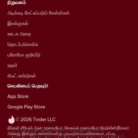
நிறுவனம்
அடிக்கடி கேட்கப்படும் கேள்விகள்
இலக்குகள்
ஊடக அறை
தொடர்புகொள்க
புரோமோ குறியீடு
உதவி
கிஃட் கார்டுகள்
செயலியைப் பெறவும்!
App Store
Google Play Store
© 2026 Tinder LLC
நீங்கள் சீரியஸ் ஆன உறவையோ, கேசுவல் உறவையோ தேடுகின்றீர்களா
நாங்கள் உங்கள் தனியுரிமையை மதிக்கிறோம். எங்கள்
அல்லது இன்னும் என்னவென்று முடிவுசெய்யவில்லையா, எப்படி
வலைதளத்திற்கு வரும் பார்வையாளர்களைக் கணக்கெடுக்கவும்,