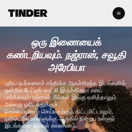
டி
ன்
டெ
ர்
ஹோ
ஒரு இணையைக்
ம்
கண்டறியவும். நஜ்ரான், சவூதி
அரேபியா
புதிய நபர்களைச் சந்திக்க ஆகச்சிறந்த இடங்களில்
ஒன்றில் டேட்டிங் காட்சி இருக்கிறதா எனப்
பார்க்கவும்: நஜ்ரான். நீங்கள் இங்கு வசித்தாலும்
அல்லது ஓரிடத்துக்குச்
செல்ல பயணம் செய்வதற்குத் திட்டமிட்டாலும்,
டின்டெரில் உங்களுக்கு அருகில் நிறைய உள்ளூர்
இடங்களை நீங்கள் காணலாம்.