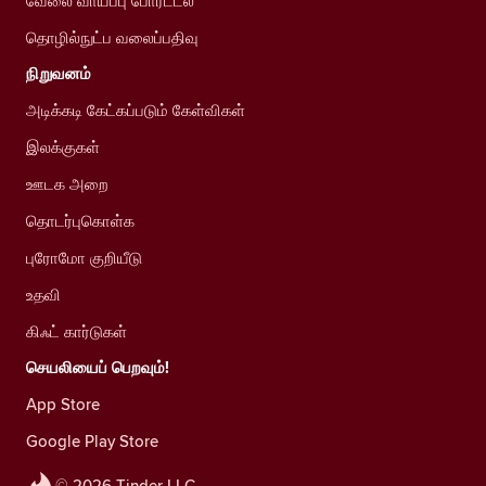
வேலை வாய்ப்பு போர்ட்டல்
தொழில்நுட்ப வலைப்பதிவு
நிறுவனம்
அடிக்கடி கேட்கப்படும் கேள்விகள்
இலக்குகள்
ஊடக அறை
தொடர்புகொள்க
புரோமோ குறியீடு
உதவி
கிஃட் கார்டுகள்
செயலியைப் பெறவும்!
App Store
Google Play Store
© 2026 Tinder LLC