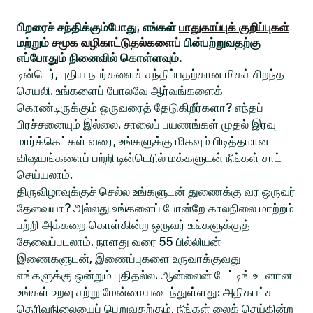
பிறரைச் சந்திக்கும்போது, எங்கள்
பாதுகாப்புக் குறிப்புகள்
மற்றும்
சமூக வழிகாட்டுதல்களைப்
பின்பற்றுவதற்கு
எப்போதும் நினைவில் கொள்ளவும்.
டின்டெர், புதிய நபர்களைச் சந்திப்பதற்கான மிகச் சிறந்த
செயலி. உங்களைப் போலவே ஆர்வங்களைக்
கொண்டிருக்கும் ஒருவரைத் தேடுகிறீர்களா? எந்தப்
பிரச்சனையும் இல்லை. சாலைப் பயணங்கள் முதல் இரவு
மார்க்கெட்கள் வரை, உங்களுக்கு மிகவும் பிடித்தமான
விஷயங்களைப் பற்றி டின்டெரில் மக்களுடன் நீங்கள் சாட்
செய்யலாம்.
திருவிழாவுக்குச் செல்ல உங்களுடன் துணைக்கு வர ஒருவர்
தேவையா? அல்லது உங்களைப் போன்றே காலநிலை மாற்றம்
பற்றி அக்கறை கொள்கின்ற ஒருவர் உங்களுக்குத்
தேவைப்படலாம். நாளது வரை 55 பில்லியன்
இணைகளுடன், இணைப்புகளை உருவாக்குவது
எங்களுக்கு ஒன்றும் புதிதல்ல. ஆன்லைன் டேட்டிங் உடனான
உங்கள் உறவு சற்று மேன்மையடைந்துள்ளது: அதிகபட்ச
தெரிவுநிலையைப் பெறுவதற்கும், நீங்கள் லைக் செய்கின்ற