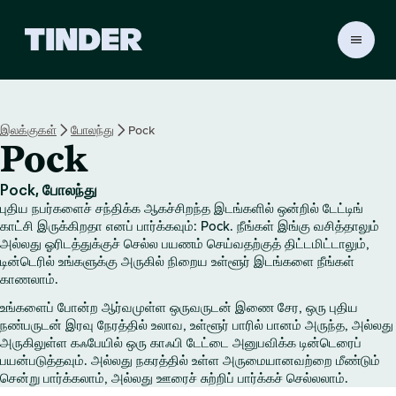
டி
ன்
டெ
ர்
ஹோ
இலக்குகள்
போலந்து
Pock
ம்
Pock
Pock, போலந்து
புதிய நபர்களைச் சந்திக்க ஆகச்சிறந்த இடங்களில் ஒன்றில் டேட்டிங்
காட்சி இருக்கிறதா எனப் பார்க்கவும்: Pock. நீங்கள் இங்கு வசித்தாலும்
அல்லது ஓரிடத்துக்குச் செல்ல பயணம் செய்வதற்குத் திட்டமிட்டாலும்,
டின்டெரில் உங்களுக்கு அருகில் நிறைய உள்ளூர் இடங்களை நீங்கள்
காணலாம்.
உங்களைப் போன்ற ஆர்வமுள்ள ஒருவருடன் இணை சேர, ஒரு புதிய
நண்பருடன் இரவு நேரத்தில் உலாவ, உள்ளூர் பாரில் பானம் அருந்த, அல்லது
அருகிலுள்ள கஃபேயில் ஒரு காஃபி டேட்டை அனுபவிக்க டின்டெரைப்
பயன்படுத்தவும். அல்லது நகரத்தில் உள்ள அருமையானவற்றை மீண்டும்
சென்று பார்க்கலாம், அல்லது ஊரைச் சுற்றிப் பார்க்கச் செல்லலாம்.