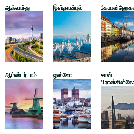
ஆக்லாந்து
இஸ்தான்புல்
கோபன்ஹேக
ஆம்ஸ்டர்டாம்
ஒஸ்லோ
சான்
பிரான்சிஸ்கே