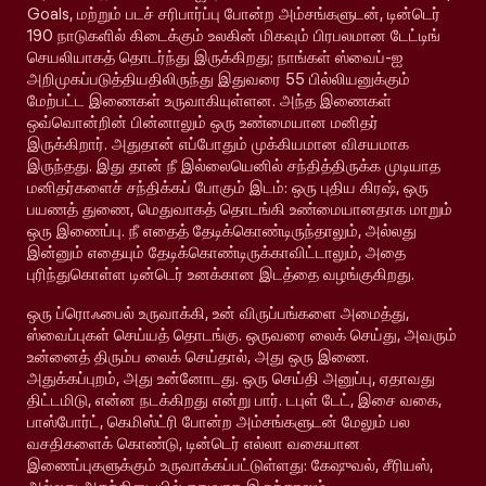
Goals, மற்றும் படச் சரிபார்ப்பு போன்ற அம்சங்களுடன், டின்டெர்
190 நாடுகளில் கிடைக்கும் உலகின் மிகவும் பிரபலமான டேட்டிங்
செயலியாகத் தொடர்ந்து இருக்கிறது; நாங்கள் ஸ்வைப்-ஐ
அறிமுகப்படுத்தியதிலிருந்து இதுவரை 55 பில்லியனுக்கும்
மேற்பட்ட இணைகள் உருவாகியுள்ளன. அந்த இணைகள்
ஒவ்வொன்றின் பின்னாலும் ஒரு உண்மையான மனிதர்
இருக்கிறார். அதுதான் எப்போதும் முக்கியமான விசயமாக
இருந்தது. இது தான் நீ இல்லையெனில் சந்தித்திருக்க முடியாத
மனிதர்களைச் சந்திக்கப் போகும் இடம்: ஒரு புதிய கிரஷ், ஒரு
பயணத் துணை, மெதுவாகத் தொடங்கி உண்மையானதாக மாறும்
ஒரு இணைப்பு. நீ எதைத் தேடிக்கொண்டிருந்தாலும், அல்லது
இன்னும் எதையும் தேடிக்கொண்டிருக்காவிட்டாலும், அதை
புரிந்துகொள்ள டின்டெர் உனக்கான இடத்தை வழங்குகிறது.
ஒரு ப்ரொஃபைல் உருவாக்கி, உன் விருப்பங்களை அமைத்து,
ஸ்வைப்புகள் செய்யத் தொடங்கு. ஒருவரை லைக் செய்து, அவரும்
உன்னைத் திரும்ப லைக் செய்தால், அது ஒரு இணை.
அதுக்கப்புறம், அது உன்னோடது. ஒரு செய்தி அனுப்பு, ஏதாவது
திட்டமிடு, என்ன நடக்கிறது என்று பார். டபுள் டேட், இசை வகை,
பாஸ்போர்ட், கெமிஸ்ட்ரி போன்ற அம்சங்களுடன் மேலும் பல
வசதிகளைக் கொண்டு, டின்டெர் எல்லா வகையான
இணைப்புகளுக்கும் உருவாக்கப்பட்டுள்ளது: கேஷுவல், சீரியஸ்,