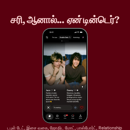
சரி, ஆனால்...
ஏன்
டின்டெர்?
டபுள் டேட், இசை வகை, ஜோதிட மோட், பாஸ்போர்ட், Relationship