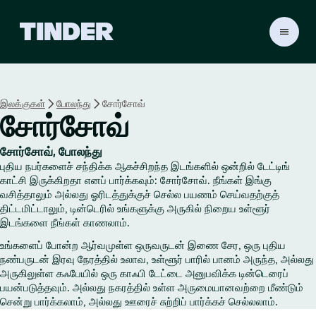
டி
ன்
டெ
ர்
ஹோ
இலக்குகள்
போலந்து
சோர்சோவ்
ம்
சோர்சோவ்
சோர்சோவ், போலந்து
புதிய நபர்களைச் சந்திக்க ஆகச்சிறந்த இடங்களில் ஒன்றில் டேட்டிங்
காட்சி இருக்கிறதா எனப் பார்க்கவும்: சோர்சோவ். நீங்கள் இங்கு
வசித்தாலும் அல்லது ஓரிடத்துக்குச் செல்ல பயணம் செய்வதற்குத்
திட்டமிட்டாலும், டின்டெரில் உங்களுக்கு அருகில் நிறைய உள்ளூர்
இடங்களை நீங்கள் காணலாம்.
உங்களைப் போன்ற ஆர்வமுள்ள ஒருவருடன் இணை சேர, ஒரு புதிய
நண்பருடன் இரவு நேரத்தில் உலாவ, உள்ளூர் பாரில் பானம் அருந்த, அல்லது
அருகிலுள்ள கஃபேயில் ஒரு காஃபி டேட்டை அனுபவிக்க டின்டெரைப்
பயன்படுத்தவும். அல்லது நகரத்தில் உள்ள அருமையானவற்றை மீண்டும்
சென்று பார்க்கலாம், அல்லது ஊரைச் சுற்றிப் பார்க்கச் செல்லலாம்.