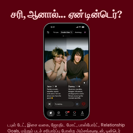
சரி, ஆனால்...
ஏன்
டின்டெர்?
டபுள் டேட், இசை வகை, ஜோதிட மோட், பாஸ்போர்ட், Relationship
Goals, மற்றும் படச் சரிபார்ப்பு போன்ற அம்சங்களுடன், டின்டெர்