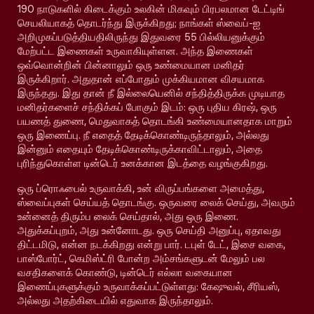
190 நாடுகளில் கிடைக்கும் உலகின் மிகவும் பிரபலமான டேட்டிங்
செயலியாகத் தொடர்ந்து இருக்கிறது; நாங்கள் ஸ்வைப்-ஐ
அறிமுகப்படுத்தியதிலிருந்து இதுவரை 55 பில்லியனுக்கும்
மேற்பட்ட இணைகள் உருவாகியுள்ளன. அந்த இணைகள்
ஒவ்வொன்றின் பின்னாலும் ஒரு உண்மையான மனிதர்
இருக்கிறார். அதுதான் எப்போதும் முக்கியமான விசயமாக
இருந்தது. இது தான் நீ இல்லையெனில் சந்தித்திருக்க முடியாத
மனிதர்களைச் சந்திக்கப் போகும் இடம்: ஒரு புதிய கிரஷ், ஒரு
பயணத் துணை, மெதுவாகத் தொடங்கி உண்மையானதாக மாறும்
ஒரு இணைப்பு. நீ எதைத் தேடிக்கொண்டிருந்தாலும், அல்லது
இன்னும் எதையும் தேடிக்கொண்டிருக்காவிட்டாலும், அதை
புரிந்துகொள்ள டின்டெர் உனக்கான இடத்தை வழங்குகிறது.
ஒரு ப்ரொஃபைல் உருவாக்கி, உன் விருப்பங்களை அமைத்து,
ஸ்வைப்புகள் செய்யத் தொடங்கு. ஒருவரை லைக் செய்து, அவரும்
உன்னைத் திரும்ப லைக் செய்தால், அது ஒரு இணை.
அதுக்கப்புறம், அது உன்னோடது. ஒரு செய்தி அனுப்பு, ஏதாவது
திட்டமிடு, என்ன நடக்கிறது என்று பார். டபுள் டேட், இசை வகை,
பாஸ்போர்ட், கெமிஸ்ட்ரி போன்ற அம்சங்களுடன் மேலும் பல
வசதிகளைக் கொண்டு, டின்டெர் எல்லா வகையான
இணைப்புகளுக்கும் உருவாக்கப்பட்டுள்ளது: கேஷுவல், சீரியஸ்,
அல்லது அதற்கிடையில் எதுவாக இருந்தாலும்.