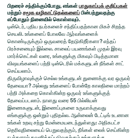
பிறரைச் சந்திக்கும்போது, எங்கள்
பாதுகாப்புக் குறிப்புகள்
மற்றும்
சமூக வழிகாட்டுதல்களைப்
பின்பற்றுவதற்கு
எப்போதும் நினைவில் கொள்ளவும்.
டின்டெர், புதிய நபர்களைச் சந்திப்பதற்கான மிகச் சிறந்த
செயலி. உங்களைப் போலவே ஆர்வங்களைக்
கொண்டிருக்கும் ஒருவரைத் தேடுகிறீர்களா? எந்தப்
பிரச்சனையும் இல்லை. சாலைப் பயணங்கள் முதல் இரவு
மார்க்கெட்கள் வரை, உங்களுக்கு மிகவும் பிடித்தமான
விஷயங்களைப் பற்றி டின்டெரில் மக்களுடன் நீங்கள் சாட்
செய்யலாம்.
திருவிழாவுக்குச் செல்ல உங்களுடன் துணைக்கு வர ஒருவர்
தேவையா? அல்லது உங்களைப் போன்றே காலநிலை மாற்றம்
பற்றி அக்கறை கொள்கின்ற ஒருவர் உங்களுக்குத்
தேவைப்படலாம். நாளது வரை 55 பில்லியன்
இணைகளுடன், இணைப்புகளை உருவாக்குவது
எங்களுக்கு ஒன்றும் புதிதல்ல. ஆன்லைன் டேட்டிங் உடனான
உங்கள் உறவு சற்று மேன்மையடைந்துள்ளது: அதிகபட்ச
தெரிவுநிலையைப் பெறுவதற்கும், நீங்கள் லைக் செய்கின்ற
நபர்களால் கவனிக்கப்படுவதற்கும் உங்களுக்கு