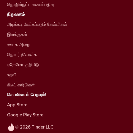
தொழில்நுட்ப வலைப்பதிவு
நிறுவனம்
அடிக்கடி கேட்கப்படும் கேள்விகள்
இலக்குகள்
ஊடக அறை
தொடர்புகொள்க
புரோமோ குறியீடு
உதவி
கிஃட் கார்டுகள்
செயலியைப் பெறவும்!
App Store
Google Play Store
© 2026 Tinder LLC