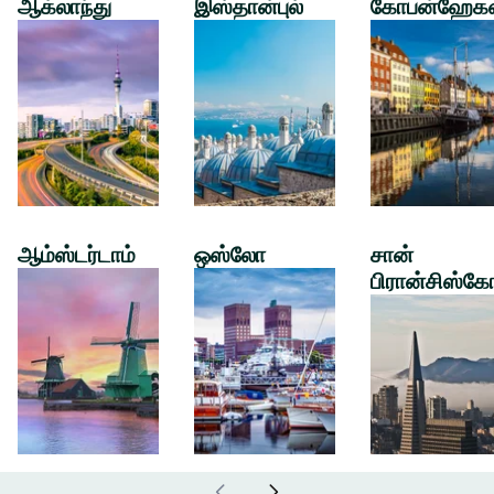
ஆக்லாந்து
இஸ்தான்புல்
கோபன்ஹேக
ஆம்ஸ்டர்டாம்
ஒஸ்லோ
சான்
பிரான்சிஸ்கே