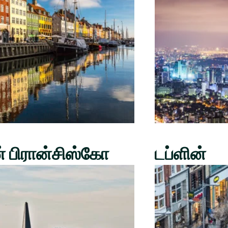
் பிரான்சிஸ்கோ
டப்ளின்