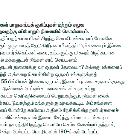
ங்கள்
பாதுகாப்புக் குறிப்புகள்
மற்றும்
சமூக
றுவதற்கு எப்போதும் நினைவில் கொள்ளவும்.
சந்திப்பதற்கான மிகச் சிறந்த செயலி. உங்களைப் போலவே
் ஒருவரைத் தேடுகிறீர்களா? எந்தப் பிரச்சனையும் இல்லை.
ு மார்க்கெட்கள் வரை, உங்களுக்கு மிகவும் பிடித்தமான
ல் மக்களுடன் நீங்கள் சாட் செய்யலாம்.
ங்களுடன் துணைக்கு வர ஒருவர் தேவையா? அல்லது உங்களைப்
ற்றி அக்கறை கொள்கின்ற ஒருவர் உங்களுக்குத்
 55 பில்லியன் இணைகளுடன், இணைப்புகளை உருவாக்குவது
ல. ஆன்லைன் டேட்டிங் உடனான உங்கள் உறவு சற்று
பட்ச தெரிவுநிலையைப் பெறுவதற்கும், நீங்கள் லைக்
்கப்படுவதற்கும் உங்களுக்கு உதவக்கூடிய அம்சங்களை
களைப் போன்றே காபியை அதிகம் நேசிக்கின்ற நண்பர்களைச்
ிண்டனில் உங்களுடன் இணை சேர்ந்து விளையாடக்கூடிய
்கள் நகரத்திலிருந்து வெளியே செல்ல வேண்டியிருந்தால்,
0-க்கு மேற்பட்ட மொழிகளில் 190-க்கும் மேற்பட்ட