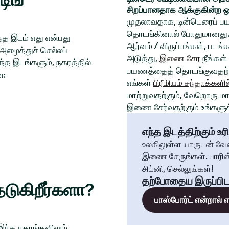
சிறப்பானதாக ஆக்குகின்ற ஒ
முதலாவதாக, டின்டெரைப் பய
தொடங்கினால் போதுமானது. 
த இடம் எது என்பது
ஆர்வம் / விருப்பங்கள், படங
அழைத்துச் செல்லப்
அடுத்து,
இணை சேர
நீங்கள்
்த இடங்களும், நகரத்தில்
பயணத்தைத் தொடங்குவதற்க
ன:
எங்கள்
பிரீமியம் சந்தாக்களில
மாற்றுவதற்கும், வேறொரு மாந
இணை சேர்வதற்கும் உங்களுக்
எந்த இடத்திற்கும் உரி
உலகிலுள்ள யாருடன் வே
இணை சேருங்கள். பாரிஸ்
சிட்னி, செல்லுங்கள்!
தற்போதைய இருப்பிட
டுகிறீர்களா?
பாஸ்போர்ட் என்றால்
 இந்த நகரங்களிலும்