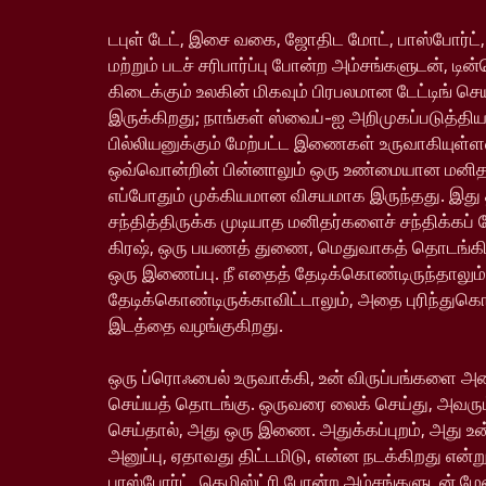
டபுள் டேட், இசை வகை, ஜோதிட மோட், பாஸ்போர்ட்,
மற்றும் படச் சரிபார்ப்பு போன்ற அம்சங்களுடன், டின
கிடைக்கும் உலகின் மிகவும் பிரபலமான டேட்டிங் ச
இருக்கிறது; நாங்கள் ஸ்வைப்-ஐ அறிமுகப்படுத்தி
பில்லியனுக்கும் மேற்பட்ட இணைகள் உருவாகியு
ஒவ்வொன்றின் பின்னாலும் ஒரு உண்மையான மனிதர்
எப்போதும் முக்கியமான விசயமாக இருந்தது. இது
சந்தித்திருக்க முடியாத மனிதர்களைச் சந்திக்கப் 
கிரஷ், ஒரு பயணத் துணை, மெதுவாகத் தொடங்க
ஒரு இணைப்பு. நீ எதைத் தேடிக்கொண்டிருந்தாலும்
தேடிக்கொண்டிருக்காவிட்டாலும், அதை புரிந்துக
இடத்தை வழங்குகிறது.
ஒரு ப்ரொஃபைல் உருவாக்கி, உன் விருப்பங்களை அம
செய்யத் தொடங்கு. ஒருவரை லைக் செய்து, அவரும
செய்தால், அது ஒரு இணை. அதுக்கப்புறம், அது உ
அனுப்பு, ஏதாவது திட்டமிடு, என்ன நடக்கிறது என்று
பாஸ்போர்ட், கெமிஸ்ட்ரி போன்ற அம்சங்களுடன் ம