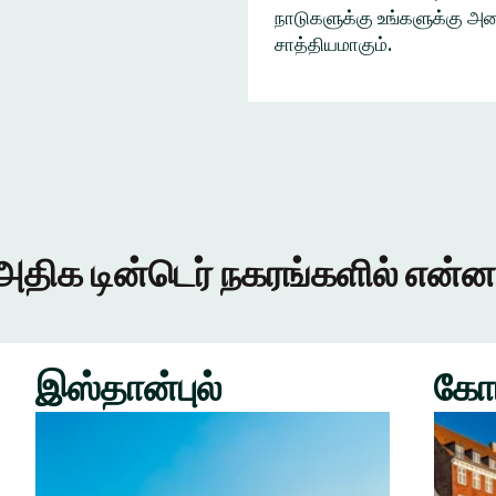
நாடுகளுக்கு உங்களுக்கு அழை
சாத்தியமாகும்.
அதிக டின்டெர் நகரங்களில் என்ன
இஸ்தான்புல்
கோ