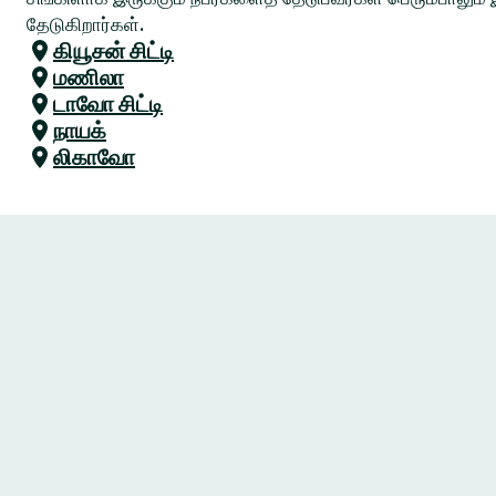
தேடுகிறார்கள்.
கியூசன் சிட்டி
மணிலா
டாவோ சிட்டி
நாயக்
லிகாவோ