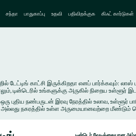
சந்தா
பாதுகாப்பு
உதவி
பதிவிறக்குக
கிஃட் கார்டுகள்
ல் டேட்டிங் காட்சி இருக்கிறதா எனப் பார்க்கவும்: லாஸ
ாலும், டின்டெரில் உங்களுக்கு அருகில் நிறைய உள்ளூர்
புதிய நண்பருடன் இரவு நேரத்தில் உலாவ, உள்ளூர் பார
அல்லது நகரத்தில் உள்ள அருமையானவற்றை மீண்டும் சென்ற
ிங்
டின்டெர் வேடிக்கையான அம்ச