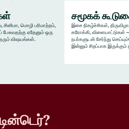
ள்
சமூகக் கூடு
், சினிமா, மொழி பரிமாற்றம்,
இசை நிகழ்ச்சிகள், திருவிழா
் பேசுவதற்கு ஏதேனும் ஒரு
கரோக்கி, விளையாட்டுகள் —
தரும் விஷயங்கள்.
நபர்களுடன் சேர்ந்து செய்யு
இன்னும் சிறப்பாக இருக்கும் 
டின்டெர்?