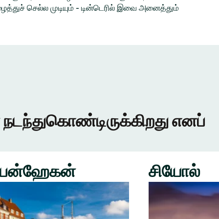
த்துச் செல்ல முடியும் - டின்டெரில் இவை அனைத்தும்
 நடந்துகொண்டிருக்கிறது எனப்
பன்ஹேகன்
சியோல்