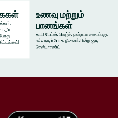
கைகள்
உணவு மற்றும்
பானங்கள்
க்கள்,
 புதிய
காபி டேட்ஸ், பிரஞ்ச், ஒன்றாக சமைப்பது,
ம்போது
எல்லாரும் போக நினைக்கின்ற ஒரு
திட்டங்கள்!
ரெஸ்டாரண்ட்