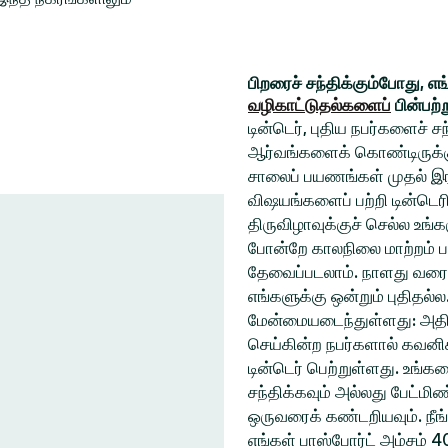
பிறரைச் சந்திக்கும்போது, எ
வழிகாட்டுதல்களைப்
பின்பற்
டின்டெர், புதிய நபர்களைச் 
ஆர்வங்களைக் கொண்டிருக்கும
சாலைப் பயணங்கள் முதல் இரவ
விஷயங்களைப் பற்றி டின்டெரி
திருவிழாவுக்குச் செல்ல உ
போன்றே காலநிலை மாற்றம் ப
தேவைப்படலாம். நாளது வரை
எங்களுக்கு ஒன்றும் புதிதல்
மேன்மையடைந்துள்ளது: அதிக
செய்கின்ற நபர்களால் கவனிக
டின்டெர் பெற்றுள்ளது. உங்
சந்திக்கவும் அல்லது பேட்ம
ஒருவரைக் கண்டறியவும். நீங
எங்கள் பாஸ்போர்ட் அம்சம் 4