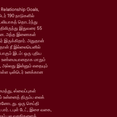
 Relationship Goals,
்டெர் 190 நாடுகளில்
ெயலியாகத் தொடர்ந்து
யதிலிருந்து இதுவரை 55
ள்ளன. அந்த இணைகள்
 இருக்கிறார். அதுதான்
 தான் நீ இல்லையெனில்
போகும் இடம்: ஒரு புதிய
ி உண்மையானதாக மாறும்
, அல்லது இன்னும் எதையும்
ொள்ள டின்டெர் உனக்கான
ைத்து, ஸ்வைப்புகள்
் உன்னைத் திரும்ப லைக்
ன்னோடது. ஒரு செய்தி
 பார். டபுள் டேட், இசை வகை,
ேலும் பல வசதிகளைக்