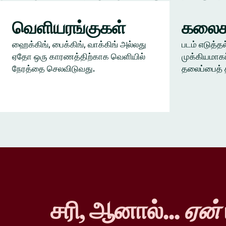
வெளியரங்குகள்
கலைக
ஹைக்கிங், பைக்கிங், வாக்கிங் அல்லது
படம் எடுத்தல
ஏதோ ஒரு காரணத்திற்காக வெளியில்
முக்கியமாகப
நேரத்தை செலவிடுவது.
தலைப்பைத் 
சரி, ஆனால்...
ஏன்