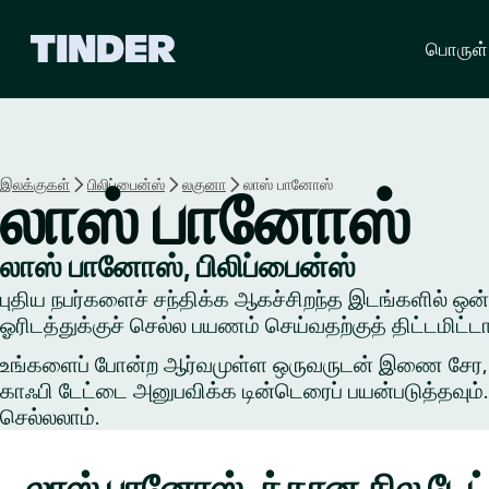
டி
பொருள்
ன்
டெ
ர்
ஹோ
ம்
இலக்குகள்
பிலிப்பைன்ஸ்
லகுனா
லாஸ் பானோஸ்
லாஸ் பானோஸ்
லாஸ் பானோஸ், பிலிப்பைன்ஸ்
புதிய நபர்களைச் சந்திக்க ஆகச்சிறந்த இடங்களில் ஒன்றி
ஓரிடத்துக்குச் செல்ல பயணம் செய்வதற்குத் திட்டமிட்ட
உங்களைப் போன்ற ஆர்வமுள்ள ஒருவருடன் இணை சேர, ஒரு 
காஃபி டேட்டை அனுபவிக்க டின்டெரைப் பயன்படுத்தவும். 
செல்லலாம்.
லாஸ் பானோஸ்-க்கான சில டேட்ட