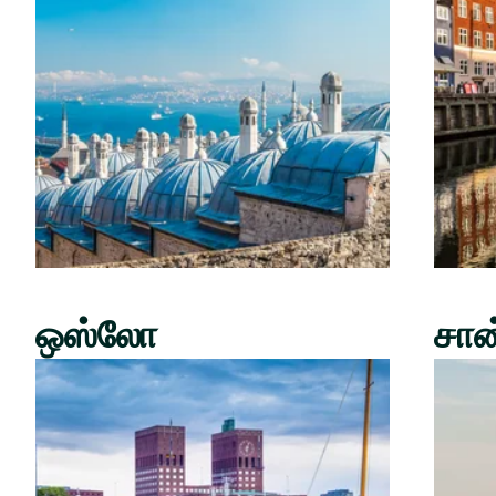
ஒஸ்லோ
சான