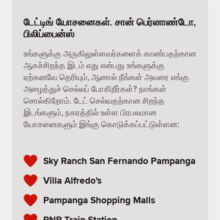
டேட்டிங் யோசனைகள். சான் பெர்னாண்டோ,
பிலிப்பைன்ஸ்
உங்களுக்கு அருகிலுள்ளவர்களைக் காண்பதற்கான
ஆகச்சிறந்த இடம் எது என்பது உங்களுக்கு
ஏற்கனவே தெரியும், ஆனால் நீங்கள் அவரை எங்கு
அழைத்துச் செல்லப் போகிறீர்கள்? நாங்கள்
சொல்கிறோம். டேட் செல்வதற்கான சிறந்த
இடங்களும், நகரத்தில் உள்ள பிரபலமான
யோசனைகளும் இங்கு கொடுக்கப்பட்டுள்ளன:
Sky Ranch San Fernando Pampanga
Villa Alfredo's
Pampanga Shopping Malls
PNR Train Station