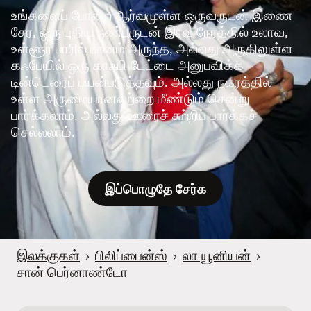
உங்களைப் போன்ற ஆர்வமுள்ள ஒருவருடன் இணை
சேர, ஒரு புதிய நண்பருடன் இரவு நேரத்தில் உலாவ,
உள்ளூர் பாரில் பானம் அருந்த, அல்லது அருகிலுள்ள
கஃபேயில் ஒரு காஃபி டேட்டை அனுபவிக்க
டின்டெரைப் பயன்படுத்தவும். அல்லது நகரத்தில்
உள்ள அருமையானவற்றை மீண்டும் சென்று
பார்க்கலாம், அல்லது ஊரைச் சுற்றிப் பார்க்கச்
செல்லலாம்.
இப்பொழுதே சேர்க
இலக்குகள்
›
பிலிப்பைன்ஸ்
›
லா யூனியன்
›
சான் பெர்னாண்டோ