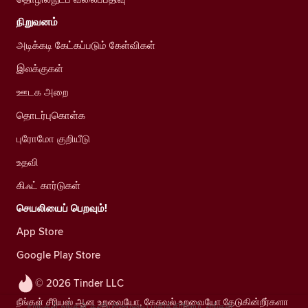
நிறுவனம்
அடிக்கடி கேட்கப்படும் கேள்விகள்
இலக்குகள்
ஊடக அறை
தொடர்புகொள்க
புரோமோ குறியீடு
உதவி
கிஃட் கார்டுகள்
செயலியைப் பெறவும்!
App Store
Google Play Store
© 2026 Tinder LLC
நீங்கள் சீரியஸ் ஆன உறவையோ, கேசுவல் உறவையோ தேடுகின்றீர்களா
நாங்கள் உங்கள் தனியுரிமையை மதிக்கிறோம். எங்கள்