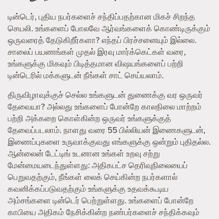
டின்டெர், புதிய நபர்களைச் சந்திப்பதற்கான மிகச் சிறந்த
செயலி. உங்களைப் போலவே ஆர்வங்களைக் கொண்டிருக்கும்
ஒருவரைத் தேடுகிறீர்களா? எந்தப் பிரச்சனையும் இல்லை.
சாலைப் பயணங்கள் முதல் இரவு மார்க்கெட்கள் வரை,
உங்களுக்கு மிகவும் பிடித்தமான விஷயங்களைப் பற்றி
டின்டெரில் மக்களுடன் நீங்கள் சாட் செய்யலாம்.
திருவிழாவுக்குச் செல்ல உங்களுடன் துணைக்கு வர ஒருவர்
தேவையா? அல்லது உங்களைப் போன்றே காலநிலை மாற்றம்
பற்றி அக்கறை கொள்கின்ற ஒருவர் உங்களுக்குத்
தேவைப்படலாம். நாளது வரை 55 பில்லியன் இணைகளுடன்,
இணைப்புகளை உருவாக்குவது எங்களுக்கு ஒன்றும் புதிதல்ல.
ஆன்லைன் டேட்டிங் உடனான உங்கள் உறவு சற்று
மேன்மையடைந்துள்ளது: அதிகபட்ச தெரிவுநிலையைப்
பெறுவதற்கும், நீங்கள் லைக் செய்கின்ற நபர்களால்
கவனிக்கப்படுவதற்கும் உங்களுக்கு உதவக்கூடிய
அம்சங்களை டின்டெர் பெற்றுள்ளது. உங்களைப் போன்றே
காபியை அதிகம் நேசிக்கின்ற நண்பர்களைச் சந்திக்கவும்