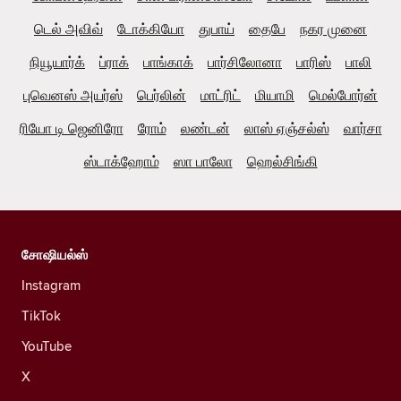
டெல் அவிவ்
டோக்கியோ
துபாய்
தைபே
நகர முனை
நியூயார்க்
ப்ராக்
பாங்காக்
பார்சிலோனா
பாரிஸ்
பாலி
புவெனஸ் அயர்ஸ்
பெர்லின்
மாட்ரிட்
மியாமி
மெல்போர்ன்
ரியோ டி ஜெனிரோ
ரோம்
லண்டன்
லாஸ் ஏஞ்சல்ஸ்
வார்சா
ஸ்டாக்ஹோம்
ஸா பாலோ
ஹெல்சிங்கி
சோஷியல்ஸ்
Instagram
TikTok
YouTube
X