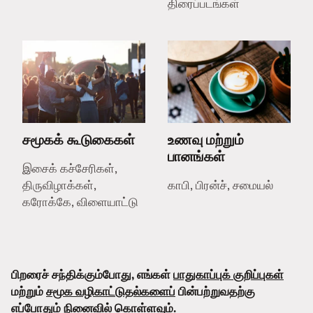
திரைப்படங்கள்
சமூகக் கூடுகைகள்
உணவு மற்றும்
பானங்கள்
இசைக் கச்சேரிகள்,
திருவிழாக்கள்,
காபி, பிரன்ச், சமையல்
கரோக்கே, விளையாட்டு
பிறரைச் சந்திக்கும்போது, எங்கள்
பாதுகாப்புக் குறிப்புகள்
மற்றும்
சமூக வழிகாட்டுதல்களைப்
பின்பற்றுவதற்கு
எப்போதும் நினைவில் கொள்ளவும்.