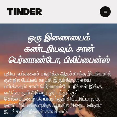
டி
ன்
டெ
ர்
ஹோ
ஒரு இணையைக்
ம்
கண்டறியவும். சான்
பெர்னாண்டோ, பிலிப்பைன்ஸ்
புதிய நபர்களைச் சந்திக்க ஆகச்சிறந்த இடங்களில்
ஒன்றில் டேட்டிங் காட்சி இருக்கிறதா எனப்
பார்க்கவும்: சான் பெர்னாண்டோ. நீங்கள் இங்கு
வசித்தாலும் அல்லது ஓரிடத்துக்குச்
செல்ல பயணம் செய்வதற்குத் திட்டமிட்டாலும்,
டின்டெரில் உங்களுக்கு அருகில் நிறைய உள்ளூர்
இடங்களை நீங்கள் காணலாம்.