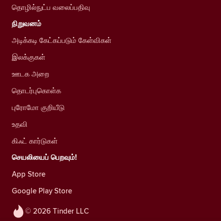
தொழில்நுட்ப வலைப்பதிவு
நிறுவனம்
அடிக்கடி கேட்கப்படும் கேள்விகள்
இலக்குகள்
ஊடக அறை
தொடர்புகொள்க
புரோமோ குறியீடு
உதவி
கிஃட் கார்டுகள்
செயலியைப் பெறவும்!
App Store
Google Play Store
© 2026 Tinder LLC