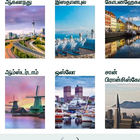
ஆக்லாந்து
இஸ்தான்புல்
கோபன்ஹேக
ஆம்ஸ்டர்டாம்
ஒஸ்லோ
சான்
பிரான்சிஸ்கே