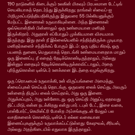
190 நாடுகளில் கிடைக்கும் உலகின் மிகவும் பிரபலமான டேட்டிங்
செயலியாகத் தொடர்ந்து இருக்கிறது; நாங்கள் ஸ்வைப்-ஐ
அறிமுகப்படுத்தியதிலிருந்து இதுவரை 55 பில்லியனுக்கும்
மேற்பட்ட இணைகள் உருவாகியுள்ளன. அந்த இணைகள்
ஒவ்வொன்றின் பின்னாலும் ஒரு உண்மையான மனிதர்
இருக்கிறார். அதுதான் எப்போதும் முக்கியமான விசயமாக
இருந்தது. இது தான் நீ இல்லையெனில் சந்தித்திருக்க முடியாத
மனிதர்களைச் சந்திக்கப் போகும் இடம்: ஒரு புதிய கிரஷ், ஒரு
பயணத் துணை, மெதுவாகத் தொடங்கி உண்மையானதாக மாறும்
ஒரு இணைப்பு. நீ எதைத் தேடிக்கொண்டிருந்தாலும், அல்லது
இன்னும் எதையும் தேடிக்கொண்டிருக்காவிட்டாலும், அதை
புரிந்துகொள்ள டின்டெர் உனக்கான இடத்தை வழங்குகிறது.
ஒரு ப்ரொஃபைல் உருவாக்கி, உன் விருப்பங்களை அமைத்து,
ஸ்வைப்புகள் செய்யத் தொடங்கு. ஒருவரை லைக் செய்து, அவரும்
உன்னைத் திரும்ப லைக் செய்தால், அது ஒரு இணை.
அதுக்கப்புறம், அது உன்னோடது. ஒரு செய்தி அனுப்பு, ஏதாவது
திட்டமிடு, என்ன நடக்கிறது என்று பார். டபுள் டேட், இசை வகை,
பாஸ்போர்ட், கெமிஸ்ட்ரி போன்ற அம்சங்களுடன் மேலும் பல
வசதிகளைக் கொண்டு, டின்டெர் எல்லா வகையான
இணைப்புகளுக்கும் உருவாக்கப்பட்டுள்ளது: கேஷுவல், சீரியஸ்,
அல்லது அதற்கிடையில் எதுவாக இருந்தாலும்.