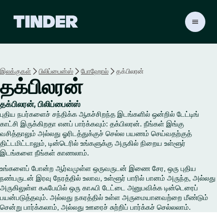
டி
ன்
டெ
ர்
ஹோ
இலக்குகள்
பிலிப்பைன்ஸ்
போஹோல்
தக்பிலரன்
ம்
தக்பிலரன்
தக்பிலரன், பிலிப்பைன்ஸ்
புதிய நபர்களைச் சந்திக்க ஆகச்சிறந்த இடங்களில் ஒன்றில் டேட்டிங்
காட்சி இருக்கிறதா எனப் பார்க்கவும்: தக்பிலரன். நீங்கள் இங்கு
வசித்தாலும் அல்லது ஓரிடத்துக்குச் செல்ல பயணம் செய்வதற்குத்
திட்டமிட்டாலும், டின்டெரில் உங்களுக்கு அருகில் நிறைய உள்ளூர்
இடங்களை நீங்கள் காணலாம்.
உங்களைப் போன்ற ஆர்வமுள்ள ஒருவருடன் இணை சேர, ஒரு புதிய
நண்பருடன் இரவு நேரத்தில் உலாவ, உள்ளூர் பாரில் பானம் அருந்த, அல்லது
அருகிலுள்ள கஃபேயில் ஒரு காஃபி டேட்டை அனுபவிக்க டின்டெரைப்
பயன்படுத்தவும். அல்லது நகரத்தில் உள்ள அருமையானவற்றை மீண்டும்
சென்று பார்க்கலாம், அல்லது ஊரைச் சுற்றிப் பார்க்கச் செல்லலாம்.