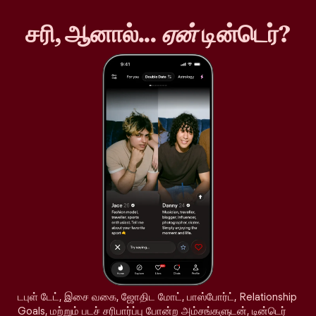
சரி, ஆனால்...
ஏன்
டின்டெர்?
டபுள் டேட், இசை வகை, ஜோதிட மோட், பாஸ்போர்ட், Relationship
Goals, மற்றும் படச் சரிபார்ப்பு போன்ற அம்சங்களுடன், டின்டெர்