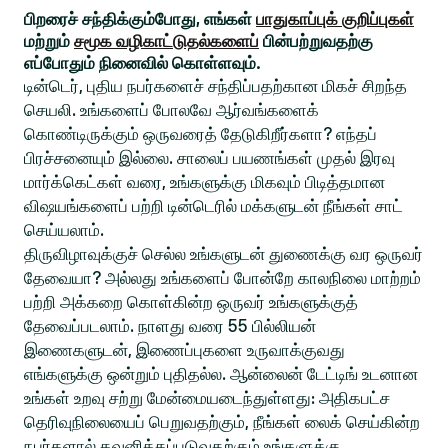
பிறரைச் சந்திக்கும்போது, எங்கள்
பாதுகாப்புக் குறிப்புகள்
மற்றும்
சமூக வழிகாட்டுதல்களைப்
பின்பற்றுவதற்கு
எப்போதும் நினைவில் கொள்ளவும்.
டின்டெர், புதிய நபர்களைச் சந்திப்பதற்கான மிகச் சிறந்த
செயலி. உங்களைப் போலவே ஆர்வங்களைக்
கொண்டிருக்கும் ஒருவரைத் தேடுகிறீர்களா? எந்தப்
பிரச்சனையும் இல்லை. சாலைப் பயணங்கள் முதல் இரவு
மார்க்கெட்கள் வரை, உங்களுக்கு மிகவும் பிடித்தமான
விஷயங்களைப் பற்றி டின்டெரில் மக்களுடன் நீங்கள் சாட்
செய்யலாம்.
திருவிழாவுக்குச் செல்ல உங்களுடன் துணைக்கு வர ஒருவர்
தேவையா? அல்லது உங்களைப் போன்றே காலநிலை மாற்றம்
பற்றி அக்கறை கொள்கின்ற ஒருவர் உங்களுக்குத்
தேவைப்படலாம். நாளது வரை 55 பில்லியன்
இணைகளுடன், இணைப்புகளை உருவாக்குவது
எங்களுக்கு ஒன்றும் புதிதல்ல. ஆன்லைன் டேட்டிங் உடனான
உங்கள் உறவு சற்று மேன்மையடைந்துள்ளது: அதிகபட்ச
தெரிவுநிலையைப் பெறுவதற்கும், நீங்கள் லைக் செய்கின்ற
நபர்களால் கவனிக்கப்படுவதற்கும் உங்களுக்கு