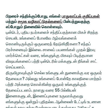
பிறரைச் சந்திக்கும்போது, எங்கள்
பாதுகாப்புக் குறிப்புகள்
மற்றும்
சமூக வழிகாட்டுதல்களைப்
பின்பற்றுவதற்கு
எப்போதும் நினைவில் கொள்ளவும்.
டின்டெர், புதிய நபர்களைச் சந்திப்பதற்கான மிகச் சிறந்த
செயலி. உங்களைப் போலவே ஆர்வங்களைக்
கொண்டிருக்கும் ஒருவரைத் தேடுகிறீர்களா? எந்தப்
பிரச்சனையும் இல்லை. சாலைப் பயணங்கள் முதல் இரவு
மார்க்கெட்கள் வரை, உங்களுக்கு மிகவும் பிடித்தமான
விஷயங்களைப் பற்றி டின்டெரில் மக்களுடன் நீங்கள் சாட்
செய்யலாம்.
திருவிழாவுக்குச் செல்ல உங்களுடன் துணைக்கு வர ஒருவர்
தேவையா? அல்லது உங்களைப் போன்றே காலநிலை மாற்றம்
பற்றி அக்கறை கொள்கின்ற ஒருவர் உங்களுக்குத்
தேவைப்படலாம். நாளது வரை 55 பில்லியன்
இணைகளுடன், இணைப்புகளை உருவாக்குவது
எங்களுக்கு ஒன்றும் புதிதல்ல. ஆன்லைன் டேட்டிங் உடனான
உங்கள் உறவு சற்று மேன்மையடைந்துள்ளது: அதிகபட்ச