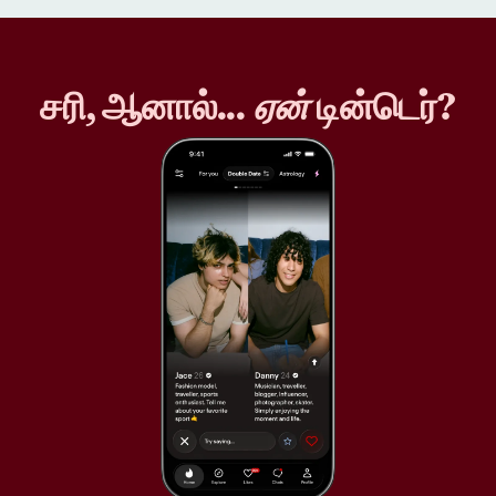
சரி, ஆனால்...
ஏன்
டின்டெர்?