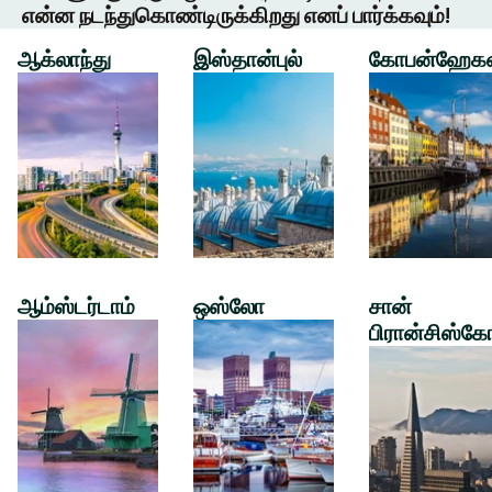
என்ன நடந்துகொண்டிருக்கிறது எனப் பார்க்கவும்!
ஆக்லாந்து
இஸ்தான்புல்
கோபன்ஹேக
ஆம்ஸ்டர்டாம்
ஒஸ்லோ
சான்
பிரான்சிஸ்கே