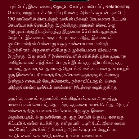
டபுள் டேட், இசை வகை, ஜோதிட மோட், பாஸ்போர்ட், Relationship
Goals, மற்றும் படச் சரிபார்ப்பு போன்ற அம்சங்களுடன், டின்டெர்
190 நாடுகளில் கிடைக்கும் உலகின் மிகவும் பிரபலமான டேட்டிங்
செயலியாகத் தொடர்ந்து இருக்கிறது; நாங்கள் ஸ்வைப்-ஐ
அறிமுகப்படுத்தியதிலிருந்து இதுவரை 55 பில்லியனுக்கும்
மேற்பட்ட இணைகள் உருவாகியுள்ளன. அந்த இணைகள்
ஒவ்வொன்றின் பின்னாலும் ஒரு உண்மையான மனிதர்
இருக்கிறார். அதுதான் எப்போதும் முக்கியமான விசயமாக
இருந்தது. இது தான் நீ இல்லையெனில் சந்தித்திருக்க முடியாத
மனிதர்களைச் சந்திக்கப் போகும் இடம்: ஒரு புதிய கிரஷ், ஒரு
பயணத் துணை, மெதுவாகத் தொடங்கி உண்மையானதாக மாறும்
ஒரு இணைப்பு. நீ எதைத் தேடிக்கொண்டிருந்தாலும், அல்லது
இன்னும் எதையும் தேடிக்கொண்டிருக்காவிட்டாலும், அதை
புரிந்துகொள்ள டின்டெர் உனக்கான இடத்தை வழங்குகிறது.
ஒரு ப்ரொஃபைல் உருவாக்கி, உன் விருப்பங்களை அமைத்து,
ஸ்வைப்புகள் செய்யத் தொடங்கு. ஒருவரை லைக் செய்து, அவரும்
உன்னைத் திரும்ப லைக் செய்தால், அது ஒரு இணை.
அதுக்கப்புறம், அது உன்னோடது. ஒரு செய்தி அனுப்பு, ஏதாவது
திட்டமிடு, என்ன நடக்கிறது என்று பார். டபுள் டேட், இசை வகை,
பாஸ்போர்ட், கெமிஸ்ட்ரி போன்ற அம்சங்களுடன் மேலும் பல
வசதிகளைக் கொண்டு, டின்டெர் எல்லா வகையான