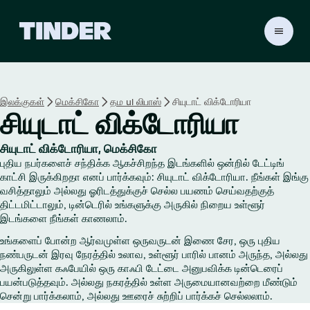
டி
ன்
டெ
ர்
ஹோ
இலக்குகள்
மெக்சிகோ
தம ul லிபாஸ்
சியுடாட் விக்டோரியா
ம்
சியுடாட் விக்டோரியா
சியுடாட் விக்டோரியா, மெக்சிகோ
புதிய நபர்களைச் சந்திக்க ஆகச்சிறந்த இடங்களில் ஒன்றில் டேட்டிங்
காட்சி இருக்கிறதா எனப் பார்க்கவும்: சியுடாட் விக்டோரியா. நீங்கள் இங்கு
வசித்தாலும் அல்லது ஓரிடத்துக்குச் செல்ல பயணம் செய்வதற்குத்
திட்டமிட்டாலும், டின்டெரில் உங்களுக்கு அருகில் நிறைய உள்ளூர்
இடங்களை நீங்கள் காணலாம்.
உங்களைப் போன்ற ஆர்வமுள்ள ஒருவருடன் இணை சேர, ஒரு புதிய
நண்பருடன் இரவு நேரத்தில் உலாவ, உள்ளூர் பாரில் பானம் அருந்த, அல்லது
அருகிலுள்ள கஃபேயில் ஒரு காஃபி டேட்டை அனுபவிக்க டின்டெரைப்
பயன்படுத்தவும். அல்லது நகரத்தில் உள்ள அருமையானவற்றை மீண்டும்
சென்று பார்க்கலாம், அல்லது ஊரைச் சுற்றிப் பார்க்கச் செல்லலாம்.