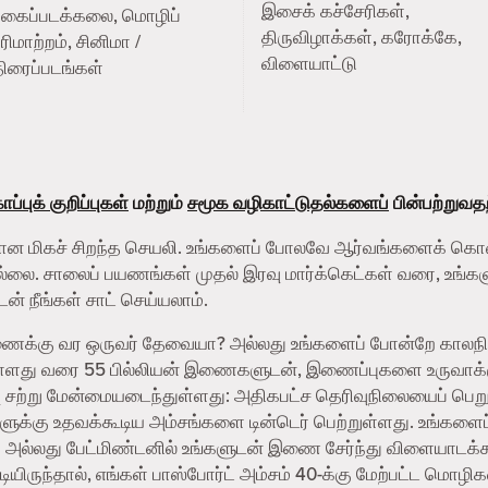
இசைக் கச்சேரிகள்,
புகைப்படக்கலை, மொழிப்
திருவிழாக்கள், கரோக்கே,
ரிமாற்றம், சினிமா /
விளையாட்டு
ிரைப்படங்கள்
ப்புக் குறிப்புகள்
மற்றும்
சமூக வழிகாட்டுதல்களைப்
பின்பற்றுவத
தற்கான மிகச் சிறந்த செயலி. உங்களைப் போலவே ஆர்வங்களைக் கொ
இல்லை. சாலைப் பயணங்கள் முதல் இரவு மார்க்கெட்கள் வரை, உங்களு
ன் நீங்கள் சாட் செய்யலாம்.
துணைக்கு வர ஒருவர் தேவையா? அல்லது உங்களைப் போன்றே காலந
 நாளது வரை 55 பில்லியன் இணைகளுடன், இணைப்புகளை உருவாக்குவ
 சற்று மேன்மையடைந்துள்ளது: அதிகபட்ச தெரிவுநிலையைப் பெறுவ
களுக்கு உதவக்கூடிய அம்சங்களை டின்டெர் பெற்றுள்ளது. உங்கள
ம் அல்லது பேட்மிண்டனில் உங்களுடன் இணை சேர்ந்து விளையாடக்க
ிருந்தால், எங்கள் பாஸ்போர்ட் அம்சம் 40-க்கு மேற்பட்ட மொழிகள