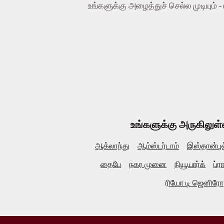
உங்களுக்கு அழைத்துச் செல்ல முடியும் 
உங்களுக்கு அருகிலுள்
ஆக்லாந்து
ஆம்ஸ்டர்டாம்
இஸ்தான்புல
தைபே
நகர முனை
நியூயார்க்
ப்ர
ரியோ டி ஜெனிரோ