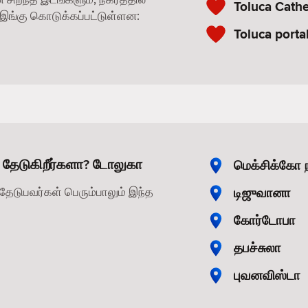
Toluca Cathe
ங்கு கொடுக்கப்பட்டுள்ளன:
Toluca porta
 தேடுகிறீர்களா? டோலுகா
மெக்சிக்கோ 
டிஜுவானா
தேடுபவர்கள் பெரும்பாலும் இந்த
கோர்டோபா
தபச்சுலா
புவனவிஸ்டா