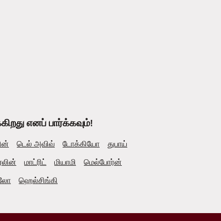
றது எனப் பார்க்கவும்!
ின்
டெல் அவிவ்
டோக்கியோ
துபாய்
்லின்
மாட்ரிட்
மியாமி
மெல்போர்ன்
லோ
ஹெல்சிங்கி