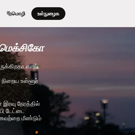
மொழி
உள்நுழைக
 மெக்சிகோ
இருக்கிறதா எனப்
் நிறைய உள்ளூர்
இரவு நேரத்தில்
ஃபி டேட்டை
னவற்றை மீண்டும்