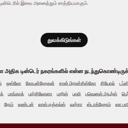
- டின்டெரில் இவை அனைத்தும் சாத்தியமாகும்.
துவக்கிடுங்கள்
ள அதிக டின்டெர் நகரங்களில் என்ன நடந்துகொண்டிருக்கி
்
ஒஸ்லோ
கோபன்ஹேகன்
சான் பிரான்சிஸ்கோ
சியோல்
டப்ள
ாக்
பாங்காக்
பார்சிலோனா
பாரிஸ்
பாலி
புவெனஸ் அயர்ஸ்
பெர
ரோம்
லண்டன்
லாஸ் ஏஞ்சல்ஸ்
வார்சா
ஸ்டாக்ஹோம்
ஸா பா