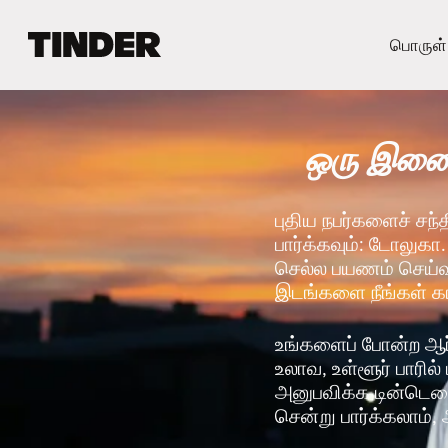
டி
பொருள்
ன்
டெ
ர்
ஹோ
ஒரு இணைய
ம்
புதிய நபர்களைச் சந்
பார்க்கவும்: டோலுகா.
செல்ல பயணம் செய்வதற
இடங்களை நீங்கள் 
உங்களைப் போன்ற ஆர
உலாவ, உள்ளூர் பாரில
அனுபவிக்க டின்டெரை
சென்று பார்க்கலாம், 