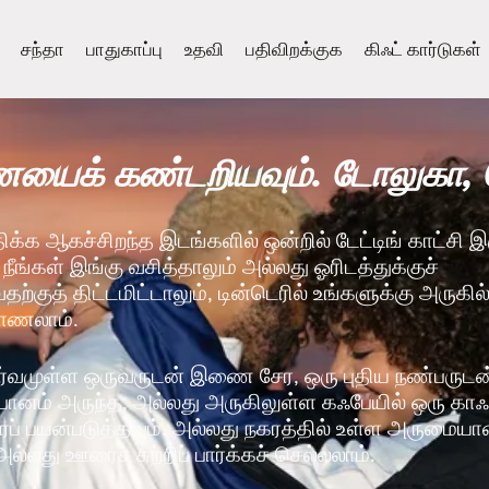
சந்தா
பாதுகாப்பு
உதவி
பதிவிறக்குக
கிஃட் கார்டுகள்
ைக் கண்டறியவும். டோலுகா,
திக்க ஆகச்சிறந்த இடங்களில் ஒன்றில் டேட்டிங் காட்சி 
 நீங்கள் இங்கு வசித்தாலும் அல்லது ஓரிடத்துக்குச்
்குத் திட்டமிட்டாலும், டின்டெரில் உங்களுக்கு அருகில
காணலாம்.
்வமுள்ள ஒருவருடன் இணை சேர, ஒரு புதிய நண்பருடன் 
் பானம் அருந்த, அல்லது அருகிலுள்ள கஃபேயில் ஒரு கா
ப் பயன்படுத்தவும். அல்லது நகரத்தில் உள்ள அருமையா
அல்லது ஊரைச் சுற்றிப் பார்க்கச் செல்லலாம்.