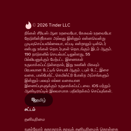
© 2026 Tinder LLC
நீங்கள் சீரியஸ் ஆன உறவையோ, கேசுவல் உறவையோ
தேடுகின்றீர்களா அல்லது இன்னும் என்னவென்று
முடிவுசெய்யவில்லையா, எப்படி என்றாலும் டின்டெர்
என்பது உங்கள் தொடர்புகள் தொடங்கும் இடம் ஆகும்.
190 நாடுகளில் செயல்பாட்டிலுள்ளது, 55
பில்லியனுக்கும் மேற்பட்ட இணைகள்
உருவாக்கப்பட்டுள்ளதால், இது உலகின் மிகவும்
பிரபலமான டேட்டிங் செயலி ஆகும். டபுள் டேட், இசை
வகை, பாஸ்போர்ட், கெமிஸ்ட்ரி போன்ற அம்சங்களும்
இன்னும் பலவும் எல்லா வகையான
இணைப்புகளுக்கும் உருவாக்கப்பட்டவை. iOS மற்றும்
ஆண்டிராய்டில் இலவசமாக பதிவிறக்கம் செய்யுங்கள்.
தமிழ்
சட்டம்
தனியுரிமை
நுகர்வோர் சுகாதாரத் தரவுத் தனியுரிமைக் கொள்கை