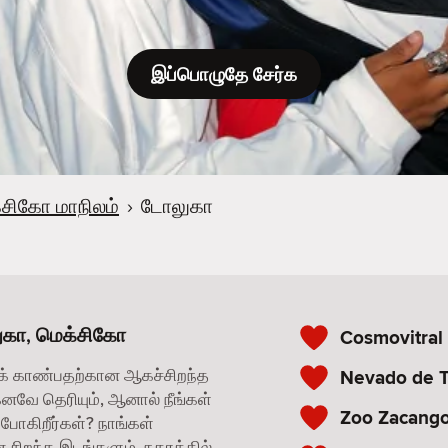
இப்பொழுதே சேர்க
்சிகோ மாநிலம்
›
டோலுகா
ுகா, மெக்சிகோ
Cosmovitral
க் காண்பதற்கான ஆகச்சிறந்த
Nevado de T
கனவே தெரியும், ஆனால் நீங்கள்
Zoo Zacang
போகிறீர்கள்? நாங்கள்
சிறந்த இடங்களும், நகரத்தில்