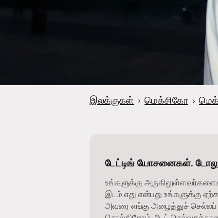
இலக்குகள்
›
மெக்சிகோ
›
மெக
டேட்டிங் யோசனைகள். டோல
உங்களுக்கு அருகிலுள்ளவர்களை
இடம் எது என்பது உங்களுக்கு ஏற்
அவரை எங்கு அழைத்துச் செல்லப் 
சொல்கிறோம். டேட் செல்வதற்கான 