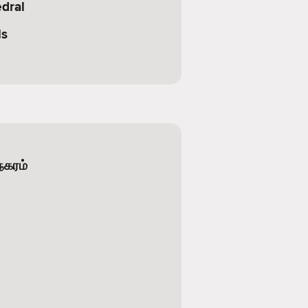
dral
ls
நகரம்