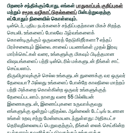
பிறரைச் சந்திக்கும்போது, எங்கள்
பாதுகாப்புக் குறிப்புகள்
மற்றும்
சமூக வழிகாட்டுதல்களைப்
பின்பற்றுவதற்கு
எப்போதும் நினைவில் கொள்ளவும்.
டின்டெர், புதிய நபர்களைச் சந்திப்பதற்கான மிகச் சிறந்த
செயலி. உங்களைப் போலவே ஆர்வங்களைக்
கொண்டிருக்கும் ஒருவரைத் தேடுகிறீர்களா? எந்தப்
பிரச்சனையும் இல்லை. சாலைப் பயணங்கள் முதல் இரவு
மார்க்கெட்கள் வரை, உங்களுக்கு மிகவும் பிடித்தமான
விஷயங்களைப் பற்றி டின்டெரில் மக்களுடன் நீங்கள் சாட்
செய்யலாம்.
திருவிழாவுக்குச் செல்ல உங்களுடன் துணைக்கு வர ஒருவர்
தேவையா? அல்லது உங்களைப் போன்றே காலநிலை மாற்றம்
பற்றி அக்கறை கொள்கின்ற ஒருவர் உங்களுக்குத்
தேவைப்படலாம். நாளது வரை 55 பில்லியன்
இணைகளுடன், இணைப்புகளை உருவாக்குவது
எங்களுக்கு ஒன்றும் புதிதல்ல. ஆன்லைன் டேட்டிங் உடனான
உங்கள் உறவு சற்று மேன்மையடைந்துள்ளது: அதிகபட்ச
தெரிவுநிலையைப் பெறுவதற்கும், நீங்கள் லைக் செய்கின்ற
நபர்களால் கவனிக்கப்படுவதற்கும் உங்களுக்கு