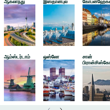
ஆக்லாந்து
இஸ்தான்புல்
கோபன்ஹேக
ஆம்ஸ்டர்டாம்
ஒஸ்லோ
சான்
பிரான்சிஸ்கே