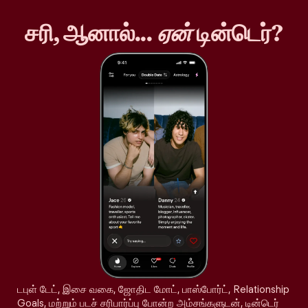
சரி, ஆனால்...
ஏன்
டின்டெர்?
டபுள் டேட், இசை வகை, ஜோதிட மோட், பாஸ்போர்ட், Relationship
Goals, மற்றும் படச் சரிபார்ப்பு போன்ற அம்சங்களுடன், டின்டெர்