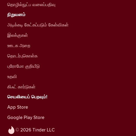
தொழில்நுட்ப வலைப்பதிவு
நிறுவனம்
அடிக்கடி கேட்கப்படும் கேள்விகள்
இலக்குகள்
ஊடக அறை
தொடர்புகொள்க
புரோமோ குறியீடு
உதவி
கிஃட் கார்டுகள்
செயலியைப் பெறவும்!
App Store
Google Play Store
© 2026 Tinder LLC