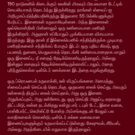
190 நாடுகளில் கிடைக்கும் உலகின் மிகவும் பிரபலமான டேட்டிங்
செயலியாகத் தொடர்ந்து இருக்கிறது; நாங்கள் ஸ்வைப்-ஐ
அறிமுகப்படுத்தியதிலிருந்து இதுவரை 55 பில்லியனுக்கும்
மேற்பட்ட இணைகள் உருவாகியுள்ளன. அந்த இணைகள்
ஒவ்வொன்றின் பின்னாலும் ஒரு உண்மையான மனிதர்
இருக்கிறார். அதுதான் எப்போதும் முக்கியமான விசயமாக
இருந்தது. இது தான் நீ இல்லையெனில் சந்தித்திருக்க முடியாத
மனிதர்களைச் சந்திக்கப் போகும் இடம்: ஒரு புதிய கிரஷ், ஒரு
பயணத் துணை, மெதுவாகத் தொடங்கி உண்மையானதாக மாறும்
ஒரு இணைப்பு. நீ எதைத் தேடிக்கொண்டிருந்தாலும், அல்லது
இன்னும் எதையும் தேடிக்கொண்டிருக்காவிட்டாலும், அதை
புரிந்துகொள்ள டின்டெர் உனக்கான இடத்தை வழங்குகிறது.
ஒரு ப்ரொஃபைல் உருவாக்கி, உன் விருப்பங்களை அமைத்து,
ஸ்வைப்புகள் செய்யத் தொடங்கு. ஒருவரை லைக் செய்து, அவரும்
உன்னைத் திரும்ப லைக் செய்தால், அது ஒரு இணை.
அதுக்கப்புறம், அது உன்னோடது. ஒரு செய்தி அனுப்பு, ஏதாவது
திட்டமிடு, என்ன நடக்கிறது என்று பார். டபுள் டேட், இசை வகை,
பாஸ்போர்ட், கெமிஸ்ட்ரி போன்ற அம்சங்களுடன் மேலும் பல
வசதிகளைக் கொண்டு, டின்டெர் எல்லா வகையான
இணைப்புகளுக்கும் உருவாக்கப்பட்டுள்ளது: கேஷுவல், சீரியஸ்,
அல்லது அதற்கிடையில் எதுவாக இருந்தாலும்.