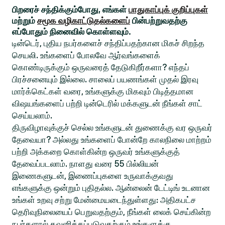
பிறரைச் சந்திக்கும்போது, எங்கள்
பாதுகாப்புக் குறிப்புகள்
மற்றும்
சமூக வழிகாட்டுதல்களைப்
பின்பற்றுவதற்கு
எப்போதும் நினைவில் கொள்ளவும்.
டின்டெர், புதிய நபர்களைச் சந்திப்பதற்கான மிகச் சிறந்த
செயலி. உங்களைப் போலவே ஆர்வங்களைக்
கொண்டிருக்கும் ஒருவரைத் தேடுகிறீர்களா? எந்தப்
பிரச்சனையும் இல்லை. சாலைப் பயணங்கள் முதல் இரவு
மார்க்கெட்கள் வரை, உங்களுக்கு மிகவும் பிடித்தமான
விஷயங்களைப் பற்றி டின்டெரில் மக்களுடன் நீங்கள் சாட்
செய்யலாம்.
திருவிழாவுக்குச் செல்ல உங்களுடன் துணைக்கு வர ஒருவர்
தேவையா? அல்லது உங்களைப் போன்றே காலநிலை மாற்றம்
பற்றி அக்கறை கொள்கின்ற ஒருவர் உங்களுக்குத்
தேவைப்படலாம். நாளது வரை 55 பில்லியன்
இணைகளுடன், இணைப்புகளை உருவாக்குவது
எங்களுக்கு ஒன்றும் புதிதல்ல. ஆன்லைன் டேட்டிங் உடனான
உங்கள் உறவு சற்று மேன்மையடைந்துள்ளது: அதிகபட்ச
தெரிவுநிலையைப் பெறுவதற்கும், நீங்கள் லைக் செய்கின்ற
நபர்களால் கவனிக்கப்படுவதற்கும் உங்களுக்கு