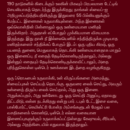
190 நாடுகளில் கிடைக்கும் உலகின் மிகவும் பிரபலமான டேட்டிங்
செயலியாகத் தொடர்ந்து இருக்கிறது; நாங்கள் ஸ்வைப்-ஐ
அறிமுகப்படுத்தியதிலிருந்து இதுவரை 55 பில்லியனுக்கும்
மேற்பட்ட இணைகள் உருவாகியுள்ளன. அந்த இணைகள்
ஒவ்வொன்றின் பின்னாலும் ஒரு உண்மையான மனிதர்
இருக்கிறார். அதுதான் எப்போதும் முக்கியமான விசயமாக
இருந்தது. இது தான் நீ இல்லையெனில் சந்தித்திருக்க முடியாத
மனிதர்களைச் சந்திக்கப் போகும் இடம்: ஒரு புதிய கிரஷ், ஒரு
பயணத் துணை, மெதுவாகத் தொடங்கி உண்மையானதாக மாறும்
ஒரு இணைப்பு. நீ எதைத் தேடிக்கொண்டிருந்தாலும், அல்லது
இன்னும் எதையும் தேடிக்கொண்டிருக்காவிட்டாலும், அதை
புரிந்துகொள்ள டின்டெர் உனக்கான இடத்தை வழங்குகிறது.
ஒரு ப்ரொஃபைல் உருவாக்கி, உன் விருப்பங்களை அமைத்து,
ஸ்வைப்புகள் செய்யத் தொடங்கு. ஒருவரை லைக் செய்து, அவரும்
உன்னைத் திரும்ப லைக் செய்தால், அது ஒரு இணை.
அதுக்கப்புறம், அது உன்னோடது. ஒரு செய்தி அனுப்பு, ஏதாவது
திட்டமிடு, என்ன நடக்கிறது என்று பார். டபுள் டேட், இசை வகை,
பாஸ்போர்ட், கெமிஸ்ட்ரி போன்ற அம்சங்களுடன் மேலும் பல
வசதிகளைக் கொண்டு, டின்டெர் எல்லா வகையான
இணைப்புகளுக்கும் உருவாக்கப்பட்டுள்ளது: கேஷுவல், சீரியஸ்,
அல்லது அதற்கிடையில் எதுவாக இருந்தாலும்.