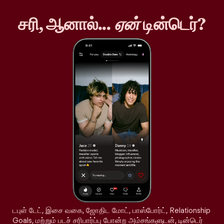
சரி, ஆனால்...
ஏன்
டின்டெர்?
டபுள் டேட், இசை வகை, ஜோதிட மோட், பாஸ்போர்ட், Relationship
Goals, மற்றும் படச் சரிபார்ப்பு போன்ற அம்சங்களுடன், டின்டெர்