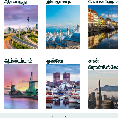
ஆக்லாந்து
இஸ்தான்புல்
கோபன்ஹேக
ஆம்ஸ்டர்டாம்
ஒஸ்லோ
சான்
பிரான்சிஸ்கே