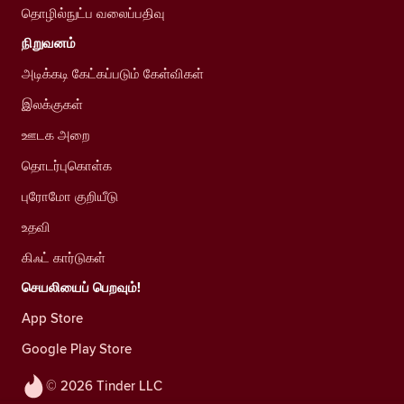
தொழில்நுட்ப வலைப்பதிவு
நிறுவனம்
அடிக்கடி கேட்கப்படும் கேள்விகள்
இலக்குகள்
ஊடக அறை
தொடர்புகொள்க
புரோமோ குறியீடு
உதவி
கிஃட் கார்டுகள்
செயலியைப் பெறவும்!
App Store
Google Play Store
© 2026 Tinder LLC