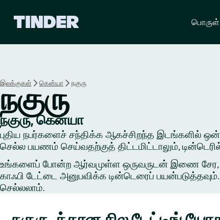
டி
பொருள்
ன்
டெ
ர்
ஹோ
ம்
இலக்குகள்
கென்யா
நகுரு
நகுரு
நகுரு, கென்யா
புதிய நபர்களைச் சந்திக்க ஆகச்சிறந்த இடங்களில் ஒன்றில
செல்ல பயணம் செய்வதற்குத் திட்டமிட்டாலும், டின்டெர
உங்களைப் போன்ற ஆர்வமுள்ள ஒருவருடன் இணை சேர, ஒரு 
காஃபி டேட்டை அனுபவிக்க டின்டெரைப் பயன்படுத்தவும். 
செல்லலாம்.
நகுரு-க்கான சில டேட்டிங் ய