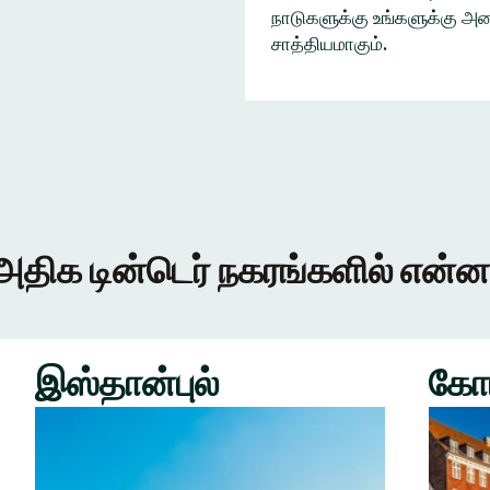
நாடுகளுக்கு உங்களுக்கு அழை
சாத்தியமாகும்.
அதிக டின்டெர் நகரங்களில் என்ன
இஸ்தான்புல்
கோ