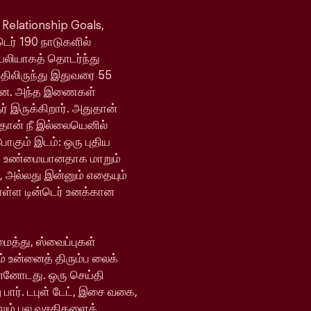
 Relationship Goals,
்டெர் 190 நாடுகளில்
ெயலியாகத் தொடர்ந்து
யதிலிருந்து இதுவரை 55
ள்ளன. அந்த இணைகள்
 இருக்கிறார். அதுதான்
 தான் நீ இல்லையெனில்
போகும் இடம்: ஒரு புதிய
ி உண்மையானதாக மாறும்
, அல்லது இன்னும் எதையும்
ொள்ள டின்டெர் உனக்கான
ைத்து, ஸ்வைப்புகள்
் உன்னைத் திரும்ப லைக்
ன்னோடது. ஒரு செய்தி
 பார். டபுள் டேட், இசை வகை,
ேலும் பல வசதிகளைக்