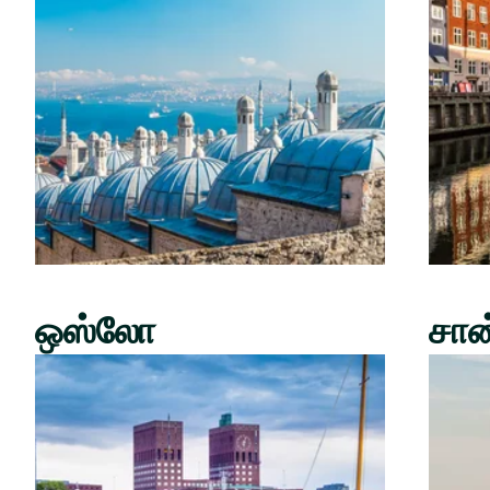
ஒஸ்லோ
சான