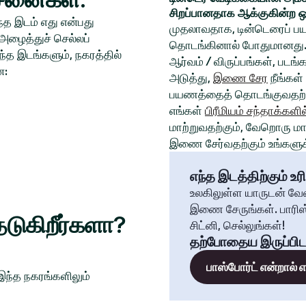
சிறப்பானதாக ஆக்குகின்ற ஒ
த இடம் எது என்பது
முதலாவதாக, டின்டெரைப் பய
அழைத்துச் செல்லப்
தொடங்கினால் போதுமானது. 
்த இடங்களும், நகரத்தில்
ஆர்வம் / விருப்பங்கள், படங
ன:
அடுத்து,
இணை சேர
நீங்கள்
பயணத்தைத் தொடங்குவதற்க
எங்கள்
பிரீமியம் சந்தாக்களில
மாற்றுவதற்கும், வேறொரு மாந
இணை சேர்வதற்கும் உங்களுக்
எந்த இடத்திற்கும் உரி
உலகிலுள்ள யாருடன் வே
இணை சேருங்கள். பாரிஸ்
டுகிறீர்களா?
சிட்னி, செல்லுங்கள்!
தற்போதைய இருப்பிட
பாஸ்போர்ட் என்றால்
 இந்த நகரங்களிலும்