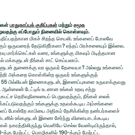
ங்கள்
பாதுகாப்புக் குறிப்புகள்
மற்றும்
சமூக
றுவதற்கு எப்போதும் நினைவில் கொள்ளவும்.
சந்திப்பதற்கான மிகச் சிறந்த செயலி. உங்களைப் போலவே
் ஒருவரைத் தேடுகிறீர்களா? எந்தப் பிரச்சனையும் இல்லை.
ு மார்க்கெட்கள் வரை, உங்களுக்கு மிகவும் பிடித்தமான
ல் மக்களுடன் நீங்கள் சாட் செய்யலாம்.
ங்களுடன் துணைக்கு வர ஒருவர் தேவையா? அல்லது உங்களைப்
ற்றி அக்கறை கொள்கின்ற ஒருவர் உங்களுக்குத்
 55 பில்லியன் இணைகளுடன், இணைப்புகளை உருவாக்குவது
ல. ஆன்லைன் டேட்டிங் உடனான உங்கள் உறவு சற்று
பட்ச தெரிவுநிலையைப் பெறுவதற்கும், நீங்கள் லைக்
்கப்படுவதற்கும் உங்களுக்கு உதவக்கூடிய அம்சங்களை
களைப் போன்றே காபியை அதிகம் நேசிக்கின்ற நண்பர்களைச்
ிண்டனில் உங்களுடன் இணை சேர்ந்து விளையாடக்கூடிய
்கள் நகரத்திலிருந்து வெளியே செல்ல வேண்டியிருந்தால்,
0-க்கு மேற்பட்ட மொழிகளில் 190-க்கும் மேற்பட்ட