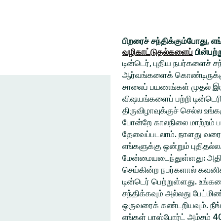
பிறரைச் சந்திக்கும்போது, எ
வழிகாட்டுதல்களைப்
பின்பற்
டின்டெர், புதிய நபர்களைச் 
ஆர்வங்களைக் கொண்டிருக்கும
சாலைப் பயணங்கள் முதல் இரவ
விஷயங்களைப் பற்றி டின்டெரி
திருவிழாவுக்குச் செல்ல உ
போன்றே காலநிலை மாற்றம் ப
தேவைப்படலாம். நாளது வரை
எங்களுக்கு ஒன்றும் புதிதல்
மேன்மையடைந்துள்ளது: அதிக
செய்கின்ற நபர்களால் கவனிக
டின்டெர் பெற்றுள்ளது. உங்
சந்திக்கவும் அல்லது பேட்ம
ஒருவரைக் கண்டறியவும். நீங
எங்கள் பாஸ்போர்ட் அம்சம் 4