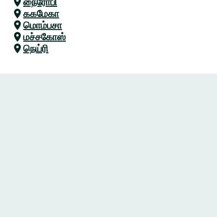
நைரோபி
ககமேகா
மொம்பசா
மச்சகோஸ்
நெய்ரி