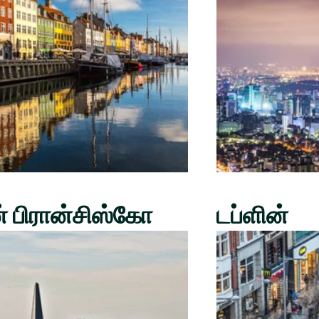
் பிரான்சிஸ்கோ
டப்ளின்