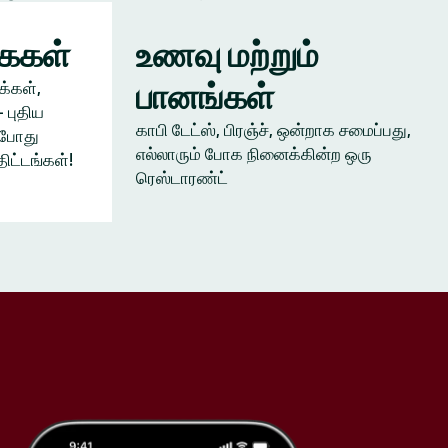
கைகள்
உணவு மற்றும்
பானங்கள்
க்கள்,
 புதிய
காபி டேட்ஸ், பிரஞ்ச், ஒன்றாக சமைப்பது,
ம்போது
எல்லாரும் போக நினைக்கின்ற ஒரு
திட்டங்கள்!
ரெஸ்டாரண்ட்