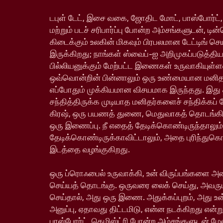
டபுள் டேட், இசை வகை, ஜோதிட மோட், பாஸ்போர்ட்,
மற்றும் படச் சரிபார்ப்பு போன்ற அம்சங்களுடன், டின
கிடைக்கும் உலகின் மிகவும் பிரபலமான டேட்டிங் ச
இருக்கிறது; நாங்கள் ஸ்வைப்-ஐ அறிமுகப்படுத்தி
பில்லியனுக்கும் மேற்பட்ட இணைகள் உருவாகியு
ஒவ்வொன்றின் பின்னாலும் ஒரு உண்மையான மனிதர்
எப்போதும் முக்கியமான விசயமாக இருந்தது. இது
சந்தித்திருக்க முடியாத மனிதர்களைச் சந்திக்கப் 
கிரஷ், ஒரு பயணத் துணை, மெதுவாகத் தொடங்க
ஒரு இணைப்பு. நீ எதைத் தேடிக்கொண்டிருந்தாலும்
தேடிக்கொண்டிருக்காவிட்டாலும், அதை புரிந்துக
இடத்தை வழங்குகிறது.
ஒரு ப்ரொஃபைல் உருவாக்கி, உன் விருப்பங்களை அம
செய்யத் தொடங்கு. ஒருவரை லைக் செய்து, அவரும
செய்தால், அது ஒரு இணை. அதுக்கப்புறம், அது உ
அனுப்பு, ஏதாவது திட்டமிடு, என்ன நடக்கிறது என்று
பாஸ்போர்ட், கெமிஸ்ட்ரி போன்ற அம்சங்களுடன் ம