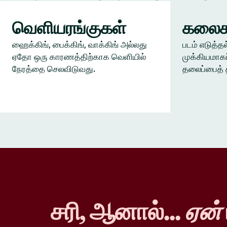
வெளியரங்குகள்
கலைக
ஹைக்கிங், பைக்கிங், வாக்கிங் அல்லது
படம் எடுத்தல
ஏதோ ஒரு காரணத்திற்காக வெளியில்
முக்கியமாகப
நேரத்தை செலவிடுவது.
தலைப்பைத் 
சரி, ஆனால்...
ஏன்