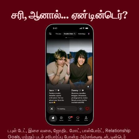
சரி, ஆனால்...
ஏன்
டின்டெர்?
டபுள் டேட், இசை வகை, ஜோதிட மோட், பாஸ்போர்ட், Relationship
Goals, மற்றும் படச் சரிபார்ப்பு போன்ற அம்சங்களுடன், டின்டெர்