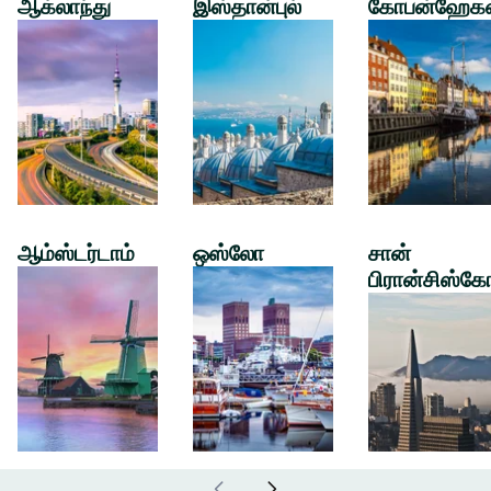
ஆக்லாந்து
இஸ்தான்புல்
கோபன்ஹேக
ஆம்ஸ்டர்டாம்
ஒஸ்லோ
சான்
பிரான்சிஸ்கே