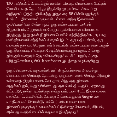
190 நாடுகளில் கிடைக்கும் உலகின் மிகவும் பிரபலமான டேட்டிங்
செயலியாகத் தொடர்ந்து இருக்கிறது; நாங்கள் ஸ்வைப்-ஐ
அறிமுகப்படுத்தியதிலிருந்து இதுவரை 55 பில்லியனுக்கும்
மேற்பட்ட இணைகள் உருவாகியுள்ளன. அந்த இணைகள்
ஒவ்வொன்றின் பின்னாலும் ஒரு உண்மையான மனிதர்
இருக்கிறார். அதுதான் எப்போதும் முக்கியமான விசயமாக
இருந்தது. இது தான் நீ இல்லையெனில் சந்தித்திருக்க முடியாத
மனிதர்களைச் சந்திக்கப் போகும் இடம்: ஒரு புதிய கிரஷ், ஒரு
பயணத் துணை, மெதுவாகத் தொடங்கி உண்மையானதாக மாறும்
ஒரு இணைப்பு. நீ எதைத் தேடிக்கொண்டிருந்தாலும், அல்லது
இன்னும் எதையும் தேடிக்கொண்டிருக்காவிட்டாலும், அதை
புரிந்துகொள்ள டின்டெர் உனக்கான இடத்தை வழங்குகிறது.
ஒரு ப்ரொஃபைல் உருவாக்கி, உன் விருப்பங்களை அமைத்து,
ஸ்வைப்புகள் செய்யத் தொடங்கு. ஒருவரை லைக் செய்து, அவரும்
உன்னைத் திரும்ப லைக் செய்தால், அது ஒரு இணை.
அதுக்கப்புறம், அது உன்னோடது. ஒரு செய்தி அனுப்பு, ஏதாவது
திட்டமிடு, என்ன நடக்கிறது என்று பார். டபுள் டேட், இசை வகை,
பாஸ்போர்ட், கெமிஸ்ட்ரி போன்ற அம்சங்களுடன் மேலும் பல
வசதிகளைக் கொண்டு, டின்டெர் எல்லா வகையான
இணைப்புகளுக்கும் உருவாக்கப்பட்டுள்ளது: கேஷுவல், சீரியஸ்,
அல்லது அதற்கிடையில் எதுவாக இருந்தாலும்.