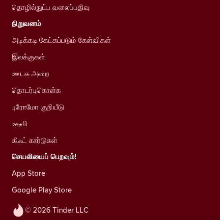
தொழில்நுட்ப வலைப்பதிவு
நிறுவனம்
அடிக்கடி கேட்கப்படும் கேள்விகள்
இலக்குகள்
ஊடக அறை
தொடர்புகொள்க
புரோமோ குறியீடு
உதவி
கிஃட் கார்டுகள்
செயலியைப் பெறவும்!
App Store
Google Play Store
© 2026 Tinder LLC