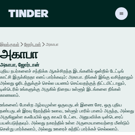
டி
ன்
டெ
ர்
ஹோ
இலக்குகள்
ஜோர்டான்
அகாபா
ம்
அகாபா
அகாபா, ஜோர்டான்
புதிய நபர்களைச் சந்திக்க ஆகச்சிறந்த இடங்களில் ஒன்றில் டேட்டிங்
காட்சி இருக்கிறதா எனப் பார்க்கவும்: அகாபா. நீங்கள் இங்கு வசித்தாலும்
அல்லது ஓரிடத்துக்குச் செல்ல பயணம் செய்வதற்குத் திட்டமிட்டாலும்,
டின்டெரில் உங்களுக்கு அருகில் நிறைய உள்ளூர் இடங்களை நீங்கள்
காணலாம்.
உங்களைப் போன்ற ஆர்வமுள்ள ஒருவருடன் இணை சேர, ஒரு புதிய
நண்பருடன் இரவு நேரத்தில் உலாவ, உள்ளூர் பாரில் பானம் அருந்த, அல்லது
அருகிலுள்ள கஃபேயில் ஒரு காஃபி டேட்டை அனுபவிக்க டின்டெரைப்
பயன்படுத்தவும். அல்லது நகரத்தில் உள்ள அருமையானவற்றை மீண்டும்
சென்று பார்க்கலாம், அல்லது ஊரைச் சுற்றிப் பார்க்கச் செல்லலாம்.