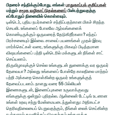
பிறரைச் சந்திக்கும்போது, எங்கள்
பாதுகாப்புக் குறிப்புகள்
மற்றும்
சமூக வழிகாட்டுதல்களைப்
பின்பற்றுவதற்கு
எப்போதும் நினைவில் கொள்ளவும்.
டின்டெர், புதிய நபர்களைச் சந்திப்பதற்கான மிகச் சிறந்த
செயலி. உங்களைப் போலவே ஆர்வங்களைக்
கொண்டிருக்கும் ஒருவரைத் தேடுகிறீர்களா? எந்தப்
பிரச்சனையும் இல்லை. சாலைப் பயணங்கள் முதல் இரவு
மார்க்கெட்கள் வரை, உங்களுக்கு மிகவும் பிடித்தமான
விஷயங்களைப் பற்றி டின்டெரில் மக்களுடன் நீங்கள் சாட்
செய்யலாம்.
திருவிழாவுக்குச் செல்ல உங்களுடன் துணைக்கு வர ஒருவர்
தேவையா? அல்லது உங்களைப் போன்றே காலநிலை மாற்றம்
பற்றி அக்கறை கொள்கின்ற ஒருவர் உங்களுக்குத்
தேவைப்படலாம். நாளது வரை 55 பில்லியன்
இணைகளுடன், இணைப்புகளை உருவாக்குவது
எங்களுக்கு ஒன்றும் புதிதல்ல. ஆன்லைன் டேட்டிங் உடனான
உங்கள் உறவு சற்று மேன்மையடைந்துள்ளது: அதிகபட்ச
தெரிவுநிலையைப் பெறுவதற்கும், நீங்கள் லைக் செய்கின்ற
நபர்களால் கவனிக்கப்படுவதற்கும் உங்களுக்கு