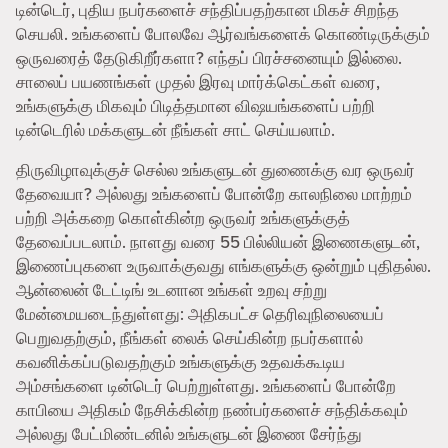
டின்டெர், புதிய நபர்களைச் சந்திப்பதற்கான மிகச் சிறந்த
செயலி. உங்களைப் போலவே ஆர்வங்களைக் கொண்டிருக்கும்
ஒருவரைத் தேடுகிறீர்களா? எந்தப் பிரச்சனையும் இல்லை.
சாலைப் பயணங்கள் முதல் இரவு மார்க்கெட்கள் வரை,
உங்களுக்கு மிகவும் பிடித்தமான விஷயங்களைப் பற்றி
டின்டெரில் மக்களுடன் நீங்கள் சாட் செய்யலாம்.
திருவிழாவுக்குச் செல்ல உங்களுடன் துணைக்கு வர ஒருவர்
தேவையா? அல்லது உங்களைப் போன்றே காலநிலை மாற்றம்
பற்றி அக்கறை கொள்கின்ற ஒருவர் உங்களுக்குத்
தேவைப்படலாம். நாளது வரை 55 பில்லியன் இணைகளுடன்,
இணைப்புகளை உருவாக்குவது எங்களுக்கு ஒன்றும் புதிதல்ல.
ஆன்லைன் டேட்டிங் உடனான உங்கள் உறவு சற்று
மேன்மையடைந்துள்ளது: அதிகபட்ச தெரிவுநிலையைப்
பெறுவதற்கும், நீங்கள் லைக் செய்கின்ற நபர்களால்
கவனிக்கப்படுவதற்கும் உங்களுக்கு உதவக்கூடிய
அம்சங்களை டின்டெர் பெற்றுள்ளது. உங்களைப் போன்றே
காபியை அதிகம் நேசிக்கின்ற நண்பர்களைச் சந்திக்கவும்
அல்லது பேட்மிண்டனில் உங்களுடன் இணை சேர்ந்து