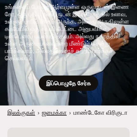
உங்களைப் போன்ற ஆர்வமுள்ள ஒருவருடன் இணை
சேர, ஒரு புதிய நண்பருடன் இரவு நேரத்தில் உலாவ,
உள்ளூர் பாரில் பானம் அருந்த, அல்லது அருகிலுள்ள
கஃபேயில் ஒரு காஃபி டேட்டை அனுபவிக்க
டின்டெரைப் பயன்படுத்தவும். அல்லது நகரத்தில்
உள்ள அருமையானவற்றை மீண்டும் சென்று
பார்க்கலாம், அல்லது ஊரைச் சுற்றிப் பார்க்கச்
செல்லலாம்.
இப்பொழுதே சேர்க
இலக்குகள்
›
ஜமைக்கா
›
மாண்டேகோ விரிகுடா