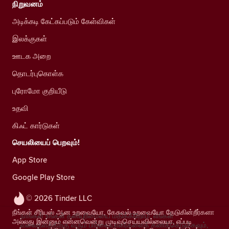
நிறுவனம்
அடிக்கடி கேட்கப்படும் கேள்விகள்
இலக்குகள்
ஊடக அறை
தொடர்புகொள்க
புரோமோ குறியீடு
உதவி
கிஃட் கார்டுகள்
செயலியைப் பெறவும்!
App Store
Google Play Store
© 2026 Tinder LLC
நீங்கள் சீரியஸ் ஆன உறவையோ, கேசுவல் உறவையோ தேடுகின்றீர்களா
நாங்கள் உங்கள் தனியுரிமையை மதிக்கிறோம். எங்கள்
அல்லது இன்னும் என்னவென்று முடிவுசெய்யவில்லையா, எப்படி
வலைதளத்திற்கு வரும் பார்வையாளர்களைக் கணக்கெடுக்கவும்,