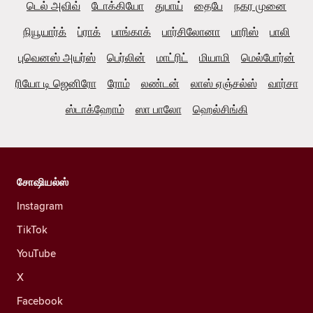
டெல் அவிவ்
டோக்கியோ
துபாய்
தைபே
நகர முனை
நியூயார்க்
ப்ராக்
பாங்காக்
பார்சிலோனா
பாரிஸ்
பாலி
புவெனஸ் அயர்ஸ்
பெர்லின்
மாட்ரிட்
மியாமி
மெல்போர்ன்
ரியோ டி ஜெனிரோ
ரோம்
லண்டன்
லாஸ் ஏஞ்சல்ஸ்
வார்சா
ஸ்டாக்ஹோம்
ஸா பாலோ
ஹெல்சிங்கி
சோஷியல்ஸ்
Instagram
TikTok
YouTube
X
Facebook