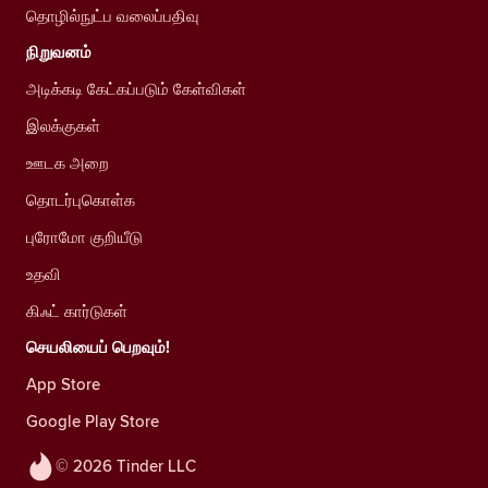
தொழில்நுட்ப வலைப்பதிவு
நிறுவனம்
அடிக்கடி கேட்கப்படும் கேள்விகள்
இலக்குகள்
ஊடக அறை
தொடர்புகொள்க
புரோமோ குறியீடு
உதவி
கிஃட் கார்டுகள்
செயலியைப் பெறவும்!
App Store
Google Play Store
© 2026 Tinder LLC