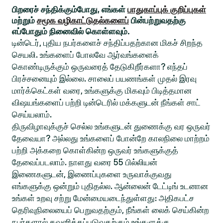
பிறரைச் சந்திக்கும்போது, எங்கள்
பாதுகாப்புக் குறிப்புகள்
மற்றும்
சமூக வழிகாட்டுதல்களைப்
பின்பற்றுவதற்கு
எப்போதும் நினைவில் கொள்ளவும்.
டின்டெர், புதிய நபர்களைச் சந்திப்பதற்கான மிகச் சிறந்த
செயலி. உங்களைப் போலவே ஆர்வங்களைக்
கொண்டிருக்கும் ஒருவரைத் தேடுகிறீர்களா? எந்தப்
பிரச்சனையும் இல்லை. சாலைப் பயணங்கள் முதல் இரவு
மார்க்கெட்கள் வரை, உங்களுக்கு மிகவும் பிடித்தமான
விஷயங்களைப் பற்றி டின்டெரில் மக்களுடன் நீங்கள் சாட்
செய்யலாம்.
திருவிழாவுக்குச் செல்ல உங்களுடன் துணைக்கு வர ஒருவர்
தேவையா? அல்லது உங்களைப் போன்றே காலநிலை மாற்றம்
பற்றி அக்கறை கொள்கின்ற ஒருவர் உங்களுக்குத்
தேவைப்படலாம். நாளது வரை 55 பில்லியன்
இணைகளுடன், இணைப்புகளை உருவாக்குவது
எங்களுக்கு ஒன்றும் புதிதல்ல. ஆன்லைன் டேட்டிங் உடனான
உங்கள் உறவு சற்று மேன்மையடைந்துள்ளது: அதிகபட்ச
தெரிவுநிலையைப் பெறுவதற்கும், நீங்கள் லைக் செய்கின்ற
நபர்களால் கவனிக்கப்படுவதற்கும் உங்களுக்கு