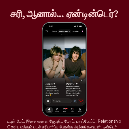
சரி, ஆனால்...
ஏன்
டின்டெர்?
டபுள் டேட், இசை வகை, ஜோதிட மோட், பாஸ்போர்ட், Relationship
Goals, மற்றும் படச் சரிபார்ப்பு போன்ற அம்சங்களுடன், டின்டெர்