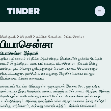
டி
ன்
டெ
ர்
ஹோ
இலக்குகள்
இத்தாலி
எமிலியா-ரோமக்னா
பியாசென்சா
ம்
பியாசென்சா
பியாசென்சா, இத்தாலி
புதிய நபர்களைச் சந்திக்க ஆகச்சிறந்த இடங்களில் ஒன்றில் டேட்டிங்
காட்சி இருக்கிறதா எனப் பார்க்கவும்: பியாசென்சா. நீங்கள் இங்கு
வசித்தாலும் அல்லது ஓரிடத்துக்குச் செல்ல பயணம் செய்வதற்குத்
திட்டமிட்டாலும், டின்டெரில் உங்களுக்கு அருகில் நிறைய உள்ளூர்
இடங்களை நீங்கள் காணலாம்.
உங்களைப் போன்ற ஆர்வமுள்ள ஒருவருடன் இணை சேர, ஒரு புதிய
நண்பருடன் இரவு நேரத்தில் உலாவ, உள்ளூர் பாரில் பானம் அருந்த, அல்லது
அருகிலுள்ள கஃபேயில் ஒரு காஃபி டேட்டை அனுபவிக்க டின்டெரைப்
பயன்படுத்தவும். அல்லது நகரத்தில் உள்ள அருமையானவற்றை மீண்டும்
சென்று பார்க்கலாம், அல்லது ஊரைச் சுற்றிப் பார்க்கச் செல்லலாம்.