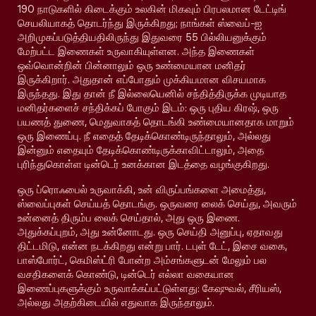
190 நாடுகளில் கிடைக்கும் உலகின் மிகவும் பிரபலமான டேட்டிங்
செயலியாகத் தொடர்ந்து இருக்கிறது; நாங்கள் ஸ்வைப்-ஐ
அறிமுகப்படுத்தியதிலிருந்து இதுவரை 55 பில்லியனுக்கும்
மேற்பட்ட இணைகள் உருவாகியுள்ளன. அந்த இணைகள்
ஒவ்வொன்றின் பின்னாலும் ஒரு உண்மையான மனிதர்
இருக்கிறார். அதுதான் எப்போதும் முக்கியமான விசயமாக
இருந்தது. இது தான் நீ இல்லையெனில் சந்தித்திருக்க முடியாத
மனிதர்களைச் சந்திக்கப் போகும் இடம்: ஒரு புதிய கிரஷ், ஒரு
பயணத் துணை, மெதுவாகத் தொடங்கி உண்மையானதாக மாறும்
ஒரு இணைப்பு. நீ எதைத் தேடிக்கொண்டிருந்தாலும், அல்லது
இன்னும் எதையும் தேடிக்கொண்டிருக்காவிட்டாலும், அதை
புரிந்துகொள்ள டின்டெர் உனக்கான இடத்தை வழங்குகிறது.
ஒரு ப்ரொஃபைல் உருவாக்கி, உன் விருப்பங்களை அமைத்து,
ஸ்வைப்புகள் செய்யத் தொடங்கு. ஒருவரை லைக் செய்து, அவரும்
உன்னைத் திரும்ப லைக் செய்தால், அது ஒரு இணை.
அதுக்கப்புறம், அது உன்னோடது. ஒரு செய்தி அனுப்பு, ஏதாவது
திட்டமிடு, என்ன நடக்கிறது என்று பார். டபுள் டேட், இசை வகை,
பாஸ்போர்ட், கெமிஸ்ட்ரி போன்ற அம்சங்களுடன் மேலும் பல
வசதிகளைக் கொண்டு, டின்டெர் எல்லா வகையான
இணைப்புகளுக்கும் உருவாக்கப்பட்டுள்ளது: கேஷுவல், சீரியஸ்,
அல்லது அதற்கிடையில் எதுவாக இருந்தாலும்.