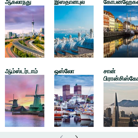
ஆக்லாந்து
இஸ்தான்புல்
கோபன்ஹேக
ஆம்ஸ்டர்டாம்
ஒஸ்லோ
சான்
பிரான்சிஸ்கே