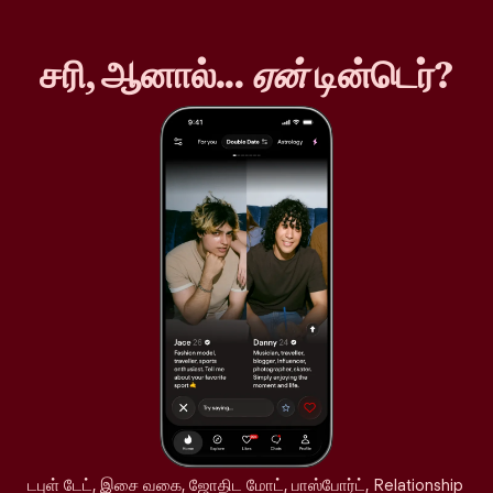
சரி, ஆனால்...
ஏன்
டின்டெர்?
டபுள் டேட், இசை வகை, ஜோதிட மோட், பாஸ்போர்ட், Relationship