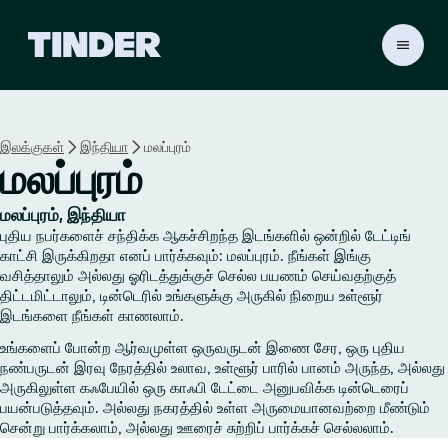
டி
ன்
டெ
ர்
ஹோ
இலக்குகள்
இந்தியா
மலப்புரம்
ம்
மலப்புரம்
மலப்புரம், இந்தியா
புதிய நபர்களைச் சந்திக்க ஆகச்சிறந்த இடங்களில் ஒன்றில் டேட்டிங்
காட்சி இருக்கிறதா எனப் பார்க்கவும்: மலப்புரம். நீங்கள் இங்கு
வசித்தாலும் அல்லது ஓரிடத்துக்குச் செல்ல பயணம் செய்வதற்குத்
திட்டமிட்டாலும், டின்டெரில் உங்களுக்கு அருகில் நிறைய உள்ளூர்
இடங்களை நீங்கள் காணலாம்.
உங்களைப் போன்ற ஆர்வமுள்ள ஒருவருடன் இணை சேர, ஒரு புதிய
நண்பருடன் இரவு நேரத்தில் உலாவ, உள்ளூர் பாரில் பானம் அருந்த, அல்லது
அருகிலுள்ள கஃபேயில் ஒரு காஃபி டேட்டை அனுபவிக்க டின்டெரைப்
பயன்படுத்தவும். அல்லது நகரத்தில் உள்ள அருமையானவற்றை மீண்டும்
சென்று பார்க்கலாம், அல்லது ஊரைச் சுற்றிப் பார்க்கச் செல்லலாம்.