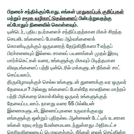
பிறரைச் சந்திக்கும்போது, எங்கள்
பாதுகாப்புக் குறிப்புகள்
மற்றும்
சமூக வழிகாட்டுதல்களைப்
பின்பற்றுவதற்கு
எப்போதும் நினைவில் கொள்ளவும்.
டின்டெர், புதிய நபர்களைச் சந்திப்பதற்கான மிகச் சிறந்த
செயலி. உங்களைப் போலவே ஆர்வங்களைக்
கொண்டிருக்கும் ஒருவரைத் தேடுகிறீர்களா? எந்தப்
பிரச்சனையும் இல்லை. சாலைப் பயணங்கள் முதல் இரவு
மார்க்கெட்கள் வரை, உங்களுக்கு மிகவும் பிடித்தமான
விஷயங்களைப் பற்றி டின்டெரில் மக்களுடன் நீங்கள் சாட்
செய்யலாம்.
திருவிழாவுக்குச் செல்ல உங்களுடன் துணைக்கு வர ஒருவர்
தேவையா? அல்லது உங்களைப் போன்றே காலநிலை மாற்றம்
பற்றி அக்கறை கொள்கின்ற ஒருவர் உங்களுக்குத்
தேவைப்படலாம். நாளது வரை 55 பில்லியன்
இணைகளுடன், இணைப்புகளை உருவாக்குவது
எங்களுக்கு ஒன்றும் புதிதல்ல. ஆன்லைன் டேட்டிங் உடனான
உங்கள் உறவு சற்று மேன்மையடைந்துள்ளது: அதிகபட்ச
தெரிவுநிலையைப் பெறுவதற்கும், நீங்கள் லைக் செய்கின்ற