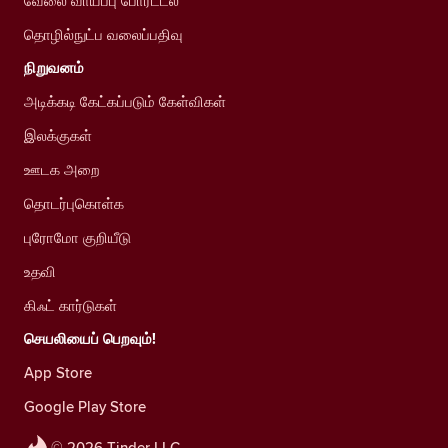
வேலை வாய்ப்பு போர்ட்டல்
தொழில்நுட்ப வலைப்பதிவு
நிறுவனம்
அடிக்கடி கேட்கப்படும் கேள்விகள்
இலக்குகள்
ஊடக அறை
தொடர்புகொள்க
புரோமோ குறியீடு
உதவி
கிஃட் கார்டுகள்
செயலியைப் பெறவும்!
App Store
Google Play Store
© 2026 Tinder LLC