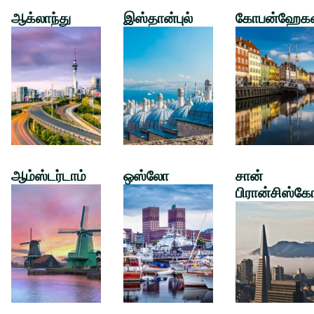
ஆக்லாந்து
இஸ்தான்புல்
கோபன்ஹேக
ஆம்ஸ்டர்டாம்
ஒஸ்லோ
சான்
பிரான்சிஸ்கே