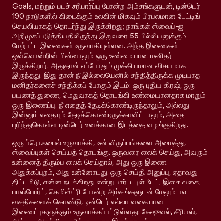
Goals, மற்றும் படச் சரிபார்ப்பு போன்ற அம்சங்களுடன், டின்டெர்
190 நாடுகளில் கிடைக்கும் உலகின் மிகவும் பிரபலமான டேட்டிங்
செயலியாகத் தொடர்ந்து இருக்கிறது; நாங்கள் ஸ்வைப்-ஐ
அறிமுகப்படுத்தியதிலிருந்து இதுவரை 55 பில்லியனுக்கும்
மேற்பட்ட இணைகள் உருவாகியுள்ளன. அந்த இணைகள்
ஒவ்வொன்றின் பின்னாலும் ஒரு உண்மையான மனிதர்
இருக்கிறார். அதுதான் எப்போதும் முக்கியமான விசயமாக
இருந்தது. இது தான் நீ இல்லையெனில் சந்தித்திருக்க முடியாத
மனிதர்களைச் சந்திக்கப் போகும் இடம்: ஒரு புதிய கிரஷ், ஒரு
பயணத் துணை, மெதுவாகத் தொடங்கி உண்மையானதாக மாறும்
ஒரு இணைப்பு. நீ எதைத் தேடிக்கொண்டிருந்தாலும், அல்லது
இன்னும் எதையும் தேடிக்கொண்டிருக்காவிட்டாலும், அதை
புரிந்துகொள்ள டின்டெர் உனக்கான இடத்தை வழங்குகிறது.
ஒரு ப்ரொஃபைல் உருவாக்கி, உன் விருப்பங்களை அமைத்து,
ஸ்வைப்புகள் செய்யத் தொடங்கு. ஒருவரை லைக் செய்து, அவரும்
உன்னைத் திரும்ப லைக் செய்தால், அது ஒரு இணை.
அதுக்கப்புறம், அது உன்னோடது. ஒரு செய்தி அனுப்பு, ஏதாவது
திட்டமிடு, என்ன நடக்கிறது என்று பார். டபுள் டேட், இசை வகை,
பாஸ்போர்ட், கெமிஸ்ட்ரி போன்ற அம்சங்களுடன் மேலும் பல
வசதிகளைக் கொண்டு, டின்டெர் எல்லா வகையான
இணைப்புகளுக்கும் உருவாக்கப்பட்டுள்ளது: கேஷுவல், சீரியஸ்,