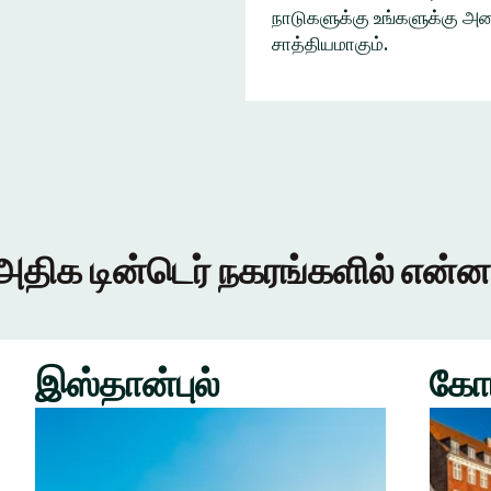
நாடுகளுக்கு உங்களுக்கு அழை
சாத்தியமாகும்.
அதிக டின்டெர் நகரங்களில் என்ன
இஸ்தான்புல்
கோ