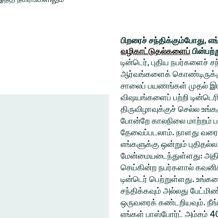
பிறரைச் சந்திக்கும்போது, எ
வழிகாட்டுதல்களைப்
பின்பற்
டின்டெர், புதிய நபர்களைச் 
ஆர்வங்களைக் கொண்டிருக்கும
சாலைப் பயணங்கள் முதல் இரவ
விஷயங்களைப் பற்றி டின்டெரி
திருவிழாவுக்குச் செல்ல உ
போன்றே காலநிலை மாற்றம் ப
தேவைப்படலாம். நாளது வரை
எங்களுக்கு ஒன்றும் புதிதல்
மேன்மையடைந்துள்ளது: அதிக
செய்கின்ற நபர்களால் கவனிக
டின்டெர் பெற்றுள்ளது. உங்
சந்திக்கவும் அல்லது பேட்ம
ஒருவரைக் கண்டறியவும். நீங
எங்கள் பாஸ்போர்ட் அம்சம் 4