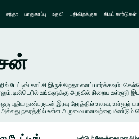
சந்தா
பாதுகாப்பு
உதவி
பதிவிறக்குக
கிஃட் கார்டுகள்
ென்
ல் டேட்டிங் காட்சி இருக்கிறதா எனப் பார்க்கவும்: கெல்
ாலும், டின்டெரில் உங்களுக்கு அருகில் நிறைய உள்ளூர்
புதிய நண்பருடன் இரவு நேரத்தில் உலாவ, உள்ளூர் பார
அல்லது நகரத்தில் உள்ள அருமையானவற்றை மீண்டும் சென்ற
 டேட்டிங்
டின்டெர் வேடிக்கையான அம்ச