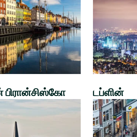
் பிரான்சிஸ்கோ
டப்ளின்