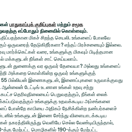
ங்கள்
பாதுகாப்புக் குறிப்புகள்
மற்றும்
சமூக
றுவதற்கு எப்போதும் நினைவில் கொள்ளவும்.
சந்திப்பதற்கான மிகச் சிறந்த செயலி. உங்களைப் போலவே
் ஒருவரைத் தேடுகிறீர்களா? எந்தப் பிரச்சனையும் இல்லை.
ு மார்க்கெட்கள் வரை, உங்களுக்கு மிகவும் பிடித்தமான
ல் மக்களுடன் நீங்கள் சாட் செய்யலாம்.
ங்களுடன் துணைக்கு வர ஒருவர் தேவையா? அல்லது உங்களைப்
ற்றி அக்கறை கொள்கின்ற ஒருவர் உங்களுக்குத்
 55 பில்லியன் இணைகளுடன், இணைப்புகளை உருவாக்குவது
ல. ஆன்லைன் டேட்டிங் உடனான உங்கள் உறவு சற்று
பட்ச தெரிவுநிலையைப் பெறுவதற்கும், நீங்கள் லைக்
்கப்படுவதற்கும் உங்களுக்கு உதவக்கூடிய அம்சங்களை
களைப் போன்றே காபியை அதிகம் நேசிக்கின்ற நண்பர்களைச்
ிண்டனில் உங்களுடன் இணை சேர்ந்து விளையாடக்கூடிய
்கள் நகரத்திலிருந்து வெளியே செல்ல வேண்டியிருந்தால்,
0-க்கு மேற்பட்ட மொழிகளில் 190-க்கும் மேற்பட்ட