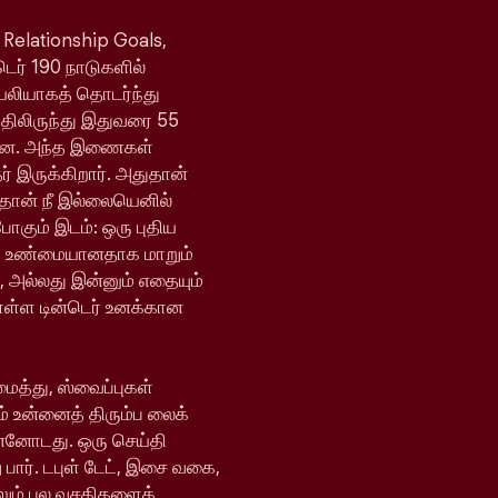
 Relationship Goals,
்டெர் 190 நாடுகளில்
ெயலியாகத் தொடர்ந்து
யதிலிருந்து இதுவரை 55
ள்ளன. அந்த இணைகள்
 இருக்கிறார். அதுதான்
 தான் நீ இல்லையெனில்
போகும் இடம்: ஒரு புதிய
ி உண்மையானதாக மாறும்
, அல்லது இன்னும் எதையும்
ொள்ள டின்டெர் உனக்கான
ைத்து, ஸ்வைப்புகள்
் உன்னைத் திரும்ப லைக்
ன்னோடது. ஒரு செய்தி
 பார். டபுள் டேட், இசை வகை,
ேலும் பல வசதிகளைக்