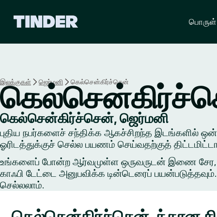
டி
பொருள்
ன்
டெ
ர்
ஹோ
ம்
இலக்குகள்
ஜெர்மனி
கெல்சென்கிர்ச்சென்
கெல்சென்கிர்ச்ச
கெல்சென்கிர்ச்சென், ஜெர்மனி
புதிய நபர்களைச் சந்திக்க ஆகச்சிறந்த இடங்களில் ஒன்றி
ஓரிடத்துக்குச் செல்ல பயணம் செய்வதற்குத் திட்டமிட்ட
உங்களைப் போன்ற ஆர்வமுள்ள ஒருவருடன் இணை சேர, ஒரு 
காஃபி டேட்டை அனுபவிக்க டின்டெரைப் பயன்படுத்தவும். 
செல்லலாம்.
கெல்சென்கிர்ச்சென்-க்கான சில