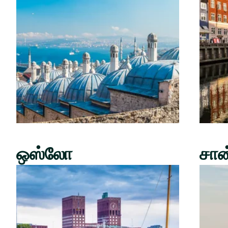
ஒஸ்லோ
சான