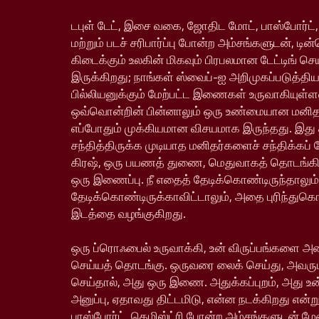
டபுள் டேட், இசை வகை, ஜோதிட மோட், பாஸ்போர்ட்,
மற்றும் படச் சரிபார்ப்பு போன்ற அம்சங்களுடன், டின
கிடைக்கும் உலகின் மிகவும் பிரபலமான டேட்டிங் ச
இருக்கிறது; நாங்கள் ஸ்வைப்-ஐ அறிமுகப்படுத்தி
பில்லியனுக்கும் மேற்பட்ட இணைகள் உருவாகியு
ஒவ்வொன்றின் பின்னாலும் ஒரு உண்மையான மனிதர்
எப்போதும் முக்கியமான விசயமாக இருந்தது. இது
சந்தித்திருக்க முடியாத மனிதர்களைச் சந்திக்கப் 
கிரஷ், ஒரு பயணத் துணை, மெதுவாகத் தொடங்க
ஒரு இணைப்பு. நீ எதைத் தேடிக்கொண்டிருந்தாலும்
தேடிக்கொண்டிருக்காவிட்டாலும், அதை புரிந்துக
இடத்தை வழங்குகிறது.
ஒரு ப்ரொஃபைல் உருவாக்கி, உன் விருப்பங்களை அம
செய்யத் தொடங்கு. ஒருவரை லைக் செய்து, அவரும
செய்தால், அது ஒரு இணை. அதுக்கப்புறம், அது உ
அனுப்பு, ஏதாவது திட்டமிடு, என்ன நடக்கிறது என்று
பாஸ்போர்ட், கெமிஸ்ட்ரி போன்ற அம்சங்களுடன் ம