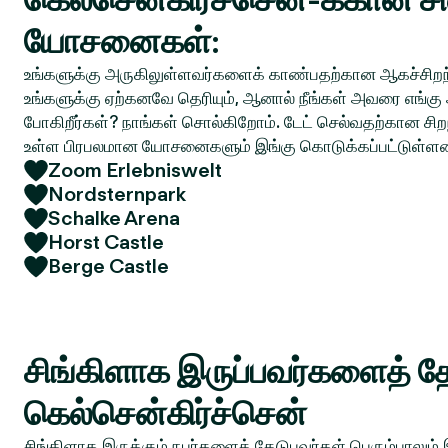
யோசனைகள்:
உங்களுக்கு அருகிலுள்ளவர்களைக் காண்பதற்கான ஆகச்சிறந்
உங்களுக்கு ஏற்கனவே தெரியும், ஆனால் நீங்கள் அவரை எங்கு 
போகிறீர்கள்? நாங்கள் சொல்கிறோம். டேட் செல்வதற்கான சிறந
உள்ள பிரபலமான யோசனைகளும் இங்கு கொடுக்கப்பட்டுள்ள
Zoom Erlebniswelt
Nordsternpark
Schalke Arena
Horst Castle
Berge Castle
சிங்கிளாக இருப்பவர்களைத் தே
கெல்சென்கிர்ச்சென்
சிங்கிளாக இருக்கும் நபர்களைத் தேடுபவர்கள் பெரும்பாலும்