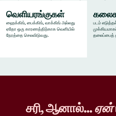
வெளியரங்குகள்
கலைக
ஹைக்கிங், பைக்கிங், வாக்கிங் அல்லது
படம் எடுத்தல
ஏதோ ஒரு காரணத்திற்காக வெளியில்
முக்கியமாகப
நேரத்தை செலவிடுவது.
தலைப்பைத் 
சரி, ஆனால்...
ஏன்