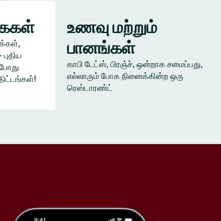
கைகள்
உணவு மற்றும்
பானங்கள்
க்கள்,
 புதிய
காபி டேட்ஸ், பிரஞ்ச், ஒன்றாக சமைப்பது,
ம்போது
எல்லாரும் போக நினைக்கின்ற ஒரு
திட்டங்கள்!
ரெஸ்டாரண்ட்