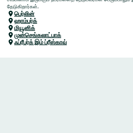
தேடுகிறார்கள்.
பெர்லின்
ஹாம்பர்க்
மியூனிக்
முன்செங்கலாட்பாக்
ஃப்ரீபர்க் இம் ப்ரீஸ்காவ்