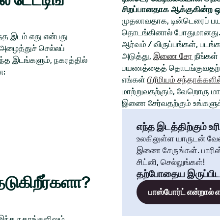
சிறப்பானதாக ஆக்குகின்ற ஒ
முதலாவதாக, டின்டெரைப் பய
தொடங்கினால் போதுமானது. 
த இடம் எது என்பது
ஆர்வம் / விருப்பங்கள், படங
அழைத்துச் செல்லப்
அடுத்து,
இணை சேர
நீங்கள்
்த இடங்களும், நகரத்தில்
பயணத்தைத் தொடங்குவதற்க
ன:
எங்கள்
பிரீமியம் சந்தாக்களில
மாற்றுவதற்கும், வேறொரு மாந
இணை சேர்வதற்கும் உங்களுக்
எந்த இடத்திற்கும் உரி
உலகிலுள்ள யாருடன் வே
இணை சேருங்கள். பாரிஸ்
சிட்னி, செல்லுங்கள்!
தற்போதைய இருப்பிட
டுகிறீர்களா?
பாஸ்போர்ட் என்றால்
 இந்த நகரங்களிலும்