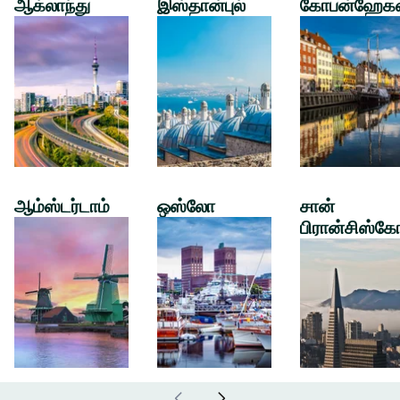
ஆக்லாந்து
இஸ்தான்புல்
கோபன்ஹேக
ஆம்ஸ்டர்டாம்
ஒஸ்லோ
சான்
பிரான்சிஸ்கே