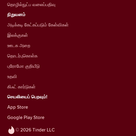
தொழில்நுட்ப வலைப்பதிவு
நிறுவனம்
அடிக்கடி கேட்கப்படும் கேள்விகள்
இலக்குகள்
ஊடக அறை
தொடர்புகொள்க
புரோமோ குறியீடு
உதவி
கிஃட் கார்டுகள்
செயலியைப் பெறவும்!
App Store
Google Play Store
© 2026 Tinder LLC