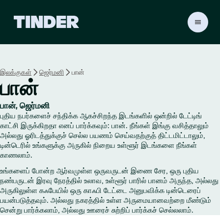
டி
ன்
டெ
ர்
ஹோ
இலக்குகள்
ஜெர்மனி
பான்
ம்
பான்
பான், ஜெர்மனி
புதிய நபர்களைச் சந்திக்க ஆகச்சிறந்த இடங்களில் ஒன்றில் டேட்டிங்
காட்சி இருக்கிறதா எனப் பார்க்கவும்: பான். நீங்கள் இங்கு வசித்தாலும்
அல்லது ஓரிடத்துக்குச் செல்ல பயணம் செய்வதற்குத் திட்டமிட்டாலும்,
டின்டெரில் உங்களுக்கு அருகில் நிறைய உள்ளூர் இடங்களை நீங்கள்
காணலாம்.
உங்களைப் போன்ற ஆர்வமுள்ள ஒருவருடன் இணை சேர, ஒரு புதிய
நண்பருடன் இரவு நேரத்தில் உலாவ, உள்ளூர் பாரில் பானம் அருந்த, அல்லது
அருகிலுள்ள கஃபேயில் ஒரு காஃபி டேட்டை அனுபவிக்க டின்டெரைப்
பயன்படுத்தவும். அல்லது நகரத்தில் உள்ள அருமையானவற்றை மீண்டும்
சென்று பார்க்கலாம், அல்லது ஊரைச் சுற்றிப் பார்க்கச் செல்லலாம்.