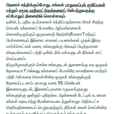
பிறரைச் சந்திக்கும்போது, எங்கள்
பாதுகாப்புக் குறிப்புகள்
மற்றும்
சமூக வழிகாட்டுதல்களைப்
பின்பற்றுவதற்கு
எப்போதும் நினைவில் கொள்ளவும்.
டின்டெர், புதிய நபர்களைச் சந்திப்பதற்கான மிகச் சிறந்த
செயலி. உங்களைப் போலவே ஆர்வங்களைக்
கொண்டிருக்கும் ஒருவரைத் தேடுகிறீர்களா? எந்தப்
பிரச்சனையும் இல்லை. சாலைப் பயணங்கள் முதல் இரவு
மார்க்கெட்கள் வரை, உங்களுக்கு மிகவும் பிடித்தமான
விஷயங்களைப் பற்றி டின்டெரில் மக்களுடன் நீங்கள் சாட்
செய்யலாம்.
திருவிழாவுக்குச் செல்ல உங்களுடன் துணைக்கு வர ஒருவர்
தேவையா? அல்லது உங்களைப் போன்றே காலநிலை மாற்றம்
பற்றி அக்கறை கொள்கின்ற ஒருவர் உங்களுக்குத்
தேவைப்படலாம். நாளது வரை 55 பில்லியன்
இணைகளுடன், இணைப்புகளை உருவாக்குவது
எங்களுக்கு ஒன்றும் புதிதல்ல. ஆன்லைன் டேட்டிங் உடனான
உங்கள் உறவு சற்று மேன்மையடைந்துள்ளது: அதிகபட்ச
தெரிவுநிலையைப் பெறுவதற்கும், நீங்கள் லைக் செய்கின்ற
நபர்களால் கவனிக்கப்படுவதற்கும் உங்களுக்கு