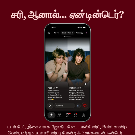
சரி, ஆனால்...
ஏன்
டின்டெர்?
டபுள் டேட், இசை வகை, ஜோதிட மோட், பாஸ்போர்ட், Relationship
Goals, மற்றும் படச் சரிபார்ப்பு போன்ற அம்சங்களுடன், டின்டெர்