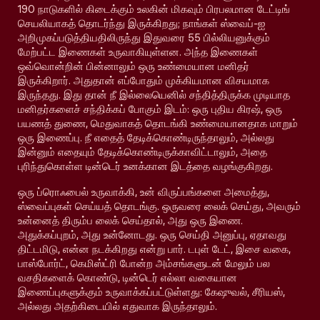
190 நாடுகளில் கிடைக்கும் உலகின் மிகவும் பிரபலமான டேட்டிங்
செயலியாகத் தொடர்ந்து இருக்கிறது; நாங்கள் ஸ்வைப்-ஐ
அறிமுகப்படுத்தியதிலிருந்து இதுவரை 55 பில்லியனுக்கும்
மேற்பட்ட இணைகள் உருவாகியுள்ளன. அந்த இணைகள்
ஒவ்வொன்றின் பின்னாலும் ஒரு உண்மையான மனிதர்
இருக்கிறார். அதுதான் எப்போதும் முக்கியமான விசயமாக
இருந்தது. இது தான் நீ இல்லையெனில் சந்தித்திருக்க முடியாத
மனிதர்களைச் சந்திக்கப் போகும் இடம்: ஒரு புதிய கிரஷ், ஒரு
பயணத் துணை, மெதுவாகத் தொடங்கி உண்மையானதாக மாறும்
ஒரு இணைப்பு. நீ எதைத் தேடிக்கொண்டிருந்தாலும், அல்லது
இன்னும் எதையும் தேடிக்கொண்டிருக்காவிட்டாலும், அதை
புரிந்துகொள்ள டின்டெர் உனக்கான இடத்தை வழங்குகிறது.
ஒரு ப்ரொஃபைல் உருவாக்கி, உன் விருப்பங்களை அமைத்து,
ஸ்வைப்புகள் செய்யத் தொடங்கு. ஒருவரை லைக் செய்து, அவரும்
உன்னைத் திரும்ப லைக் செய்தால், அது ஒரு இணை.
அதுக்கப்புறம், அது உன்னோடது. ஒரு செய்தி அனுப்பு, ஏதாவது
திட்டமிடு, என்ன நடக்கிறது என்று பார். டபுள் டேட், இசை வகை,
பாஸ்போர்ட், கெமிஸ்ட்ரி போன்ற அம்சங்களுடன் மேலும் பல
வசதிகளைக் கொண்டு, டின்டெர் எல்லா வகையான
இணைப்புகளுக்கும் உருவாக்கப்பட்டுள்ளது: கேஷுவல், சீரியஸ்,
அல்லது அதற்கிடையில் எதுவாக இருந்தாலும்.