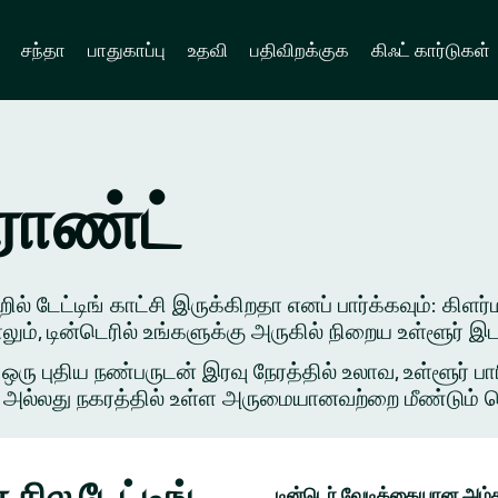
சந்தா
பாதுகாப்பு
உதவி
பதிவிறக்குக
கிஃட் கார்டுகள்
ராண்ட்
ல் டேட்டிங் காட்சி இருக்கிறதா எனப் பார்க்கவும்: கிளர
ாலும், டின்டெரில் உங்களுக்கு அருகில் நிறைய உள்ளூர்
புதிய நண்பருடன் இரவு நேரத்தில் உலாவ, உள்ளூர் பார
அல்லது நகரத்தில் உள்ள அருமையானவற்றை மீண்டும் சென்ற
சில டேட்டிங்
டின்டெர் வேடிக்கையான அம்ச