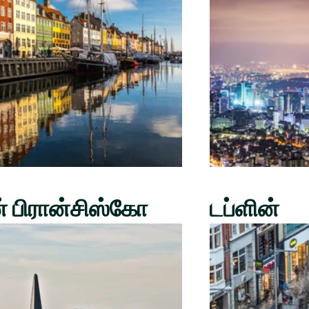
் பிரான்சிஸ்கோ
டப்ளின்