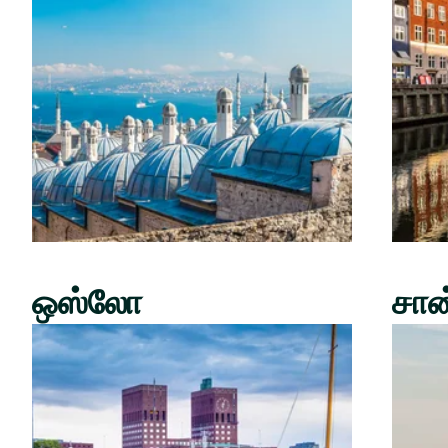
ஒஸ்லோ
சான