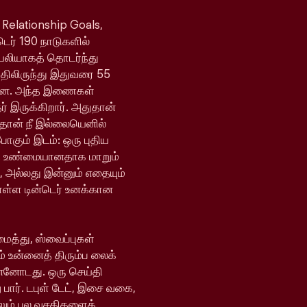
 Relationship Goals,
்டெர் 190 நாடுகளில்
ெயலியாகத் தொடர்ந்து
யதிலிருந்து இதுவரை 55
ள்ளன. அந்த இணைகள்
 இருக்கிறார். அதுதான்
 தான் நீ இல்லையெனில்
போகும் இடம்: ஒரு புதிய
ி உண்மையானதாக மாறும்
, அல்லது இன்னும் எதையும்
ொள்ள டின்டெர் உனக்கான
ைத்து, ஸ்வைப்புகள்
் உன்னைத் திரும்ப லைக்
ன்னோடது. ஒரு செய்தி
 பார். டபுள் டேட், இசை வகை,
ேலும் பல வசதிகளைக்