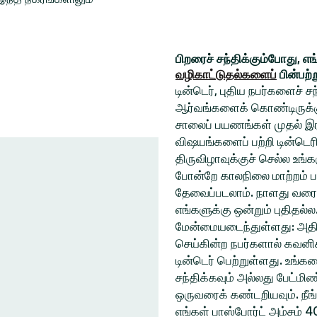
பிறரைச் சந்திக்கும்போது, எ
வழிகாட்டுதல்களைப்
பின்பற்
டின்டெர், புதிய நபர்களைச் 
ஆர்வங்களைக் கொண்டிருக்கும
சாலைப் பயணங்கள் முதல் இரவ
விஷயங்களைப் பற்றி டின்டெரி
திருவிழாவுக்குச் செல்ல உ
போன்றே காலநிலை மாற்றம் ப
தேவைப்படலாம். நாளது வரை
எங்களுக்கு ஒன்றும் புதிதல்
மேன்மையடைந்துள்ளது: அதிக
செய்கின்ற நபர்களால் கவனிக
டின்டெர் பெற்றுள்ளது. உங்
சந்திக்கவும் அல்லது பேட்ம
ஒருவரைக் கண்டறியவும். நீங
எங்கள் பாஸ்போர்ட் அம்சம் 4