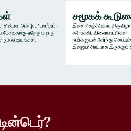
ள்
சமூகக் கூடு
், சினிமா, மொழி பரிமாற்றம்,
இசை நிகழ்ச்சிகள், திருவிழா
் பேசுவதற்கு ஏதேனும் ஒரு
கரோக்கி, விளையாட்டுகள் —
தரும் விஷயங்கள்.
நபர்களுடன் சேர்ந்து செய்யு
இன்னும் சிறப்பாக இருக்கும் 
டின்டெர்?