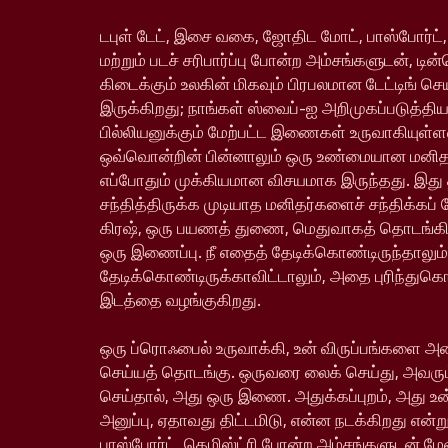
டபுள் டேட், இசை வகை, ஜோதிட மோட், பாஸ்போர்ட்,
மற்றும் படச் சரிபார்ப்பு போன்ற அம்சங்களுடன், டின
கிடைக்கும் உலகின் மிகவும் பிரபலமான டேட்டிங் ச
இருக்கிறது; நாங்கள் ஸ்வைப்-ஐ அறிமுகப்படுத்தி
பில்லியனுக்கும் மேற்பட்ட இணைகள் உருவாகியு
ஒவ்வொன்றின் பின்னாலும் ஒரு உண்மையான மனிதர்
எப்போதும் முக்கியமான விசயமாக இருந்தது. இது
சந்தித்திருக்க முடியாத மனிதர்களைச் சந்திக்கப் 
கிரஷ், ஒரு பயணத் துணை, மெதுவாகத் தொடங்க
ஒரு இணைப்பு. நீ எதைத் தேடிக்கொண்டிருந்தாலும்
தேடிக்கொண்டிருக்காவிட்டாலும், அதை புரிந்துக
இடத்தை வழங்குகிறது.
ஒரு ப்ரொஃபைல் உருவாக்கி, உன் விருப்பங்களை அம
செய்யத் தொடங்கு. ஒருவரை லைக் செய்து, அவரும
செய்தால், அது ஒரு இணை. அதுக்கப்புறம், அது உ
அனுப்பு, ஏதாவது திட்டமிடு, என்ன நடக்கிறது என்று
பாஸ்போர்ட், கெமிஸ்ட்ரி போன்ற அம்சங்களுடன் ம