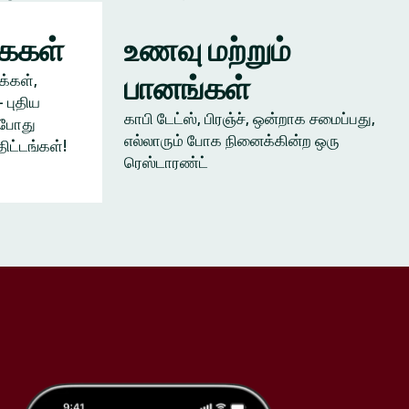
கைகள்
உணவு மற்றும்
பானங்கள்
க்கள்,
 புதிய
காபி டேட்ஸ், பிரஞ்ச், ஒன்றாக சமைப்பது,
ம்போது
எல்லாரும் போக நினைக்கின்ற ஒரு
திட்டங்கள்!
ரெஸ்டாரண்ட்