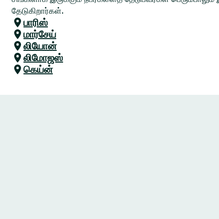
தேடுகிறார்கள்.
பாரிஸ்
மார்சேய்
லியோன்
லிமோஜஸ்
கெய்ன்