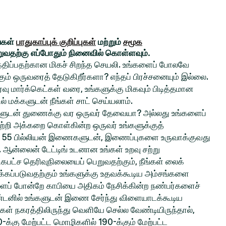
ங்கள்
பாதுகாப்புக் குறிப்புகள்
மற்றும்
சமூக
றுவதற்கு எப்போதும் நினைவில் கொள்ளவும்.
சந்திப்பதற்கான மிகச் சிறந்த செயலி. உங்களைப் போலவே
் ஒருவரைத் தேடுகிறீர்களா? எந்தப் பிரச்சனையும் இல்லை.
ு மார்க்கெட்கள் வரை, உங்களுக்கு மிகவும் பிடித்தமான
ல் மக்களுடன் நீங்கள் சாட் செய்யலாம்.
ங்களுடன் துணைக்கு வர ஒருவர் தேவையா? அல்லது உங்களைப்
ற்றி அக்கறை கொள்கின்ற ஒருவர் உங்களுக்குத்
 55 பில்லியன் இணைகளுடன், இணைப்புகளை உருவாக்குவது
ல. ஆன்லைன் டேட்டிங் உடனான உங்கள் உறவு சற்று
பட்ச தெரிவுநிலையைப் பெறுவதற்கும், நீங்கள் லைக்
்கப்படுவதற்கும் உங்களுக்கு உதவக்கூடிய அம்சங்களை
களைப் போன்றே காபியை அதிகம் நேசிக்கின்ற நண்பர்களைச்
ிண்டனில் உங்களுடன் இணை சேர்ந்து விளையாடக்கூடிய
்கள் நகரத்திலிருந்து வெளியே செல்ல வேண்டியிருந்தால்,
0-க்கு மேற்பட்ட மொழிகளில் 190-க்கும் மேற்பட்ட