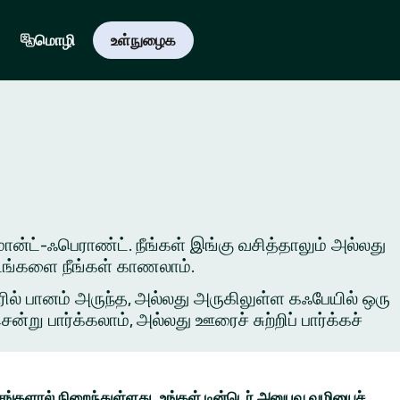
மொழி
உள்நுழைக
்மான்ட்-ஃபெராண்ட். நீங்கள் இங்கு வசித்தாலும் அல்லது
 இடங்களை நீங்கள் காணலாம்.
ில் பானம் அருந்த, அல்லது அருகிலுள்ள கஃபேயில் ஒரு
ு பார்க்கலாம், அல்லது ஊரைச் சுற்றிப் பார்க்கச்
ங்களால் நிறைந்துள்ளது. உங்கள் டின்டெர் அனுபவ வழியைச்