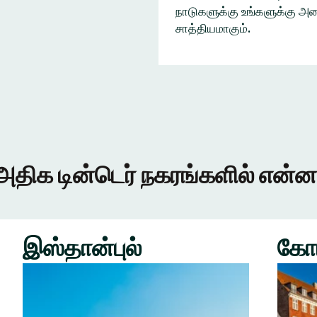
நாடுகளுக்கு உங்களுக்கு அழை
சாத்தியமாகும்.
அதிக டின்டெர் நகரங்களில் என்ன
இஸ்தான்புல்
கோ