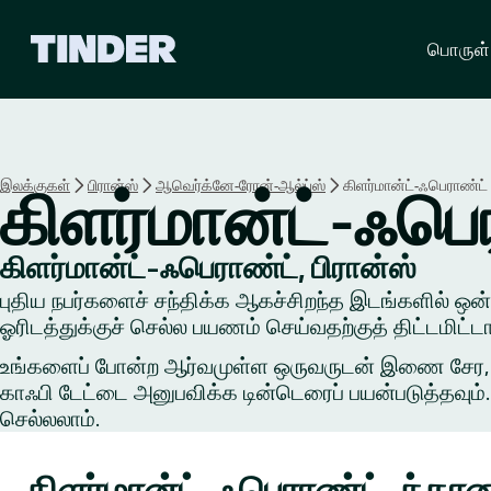
டி
பொருள்
ன்
டெ
ர்
ஹோ
ம்
இலக்குகள்
பிரான்ஸ்
ஆவெர்க்னே-ரோன்-ஆல்ப்ஸ்
கிளர்மான்ட்-ஃபெராண்ட்
கிளர்மான்ட்-ஃபெ
கிளர்மான்ட்-ஃபெராண்ட், பிரான்ஸ்
புதிய நபர்களைச் சந்திக்க ஆகச்சிறந்த இடங்களில் ஒன்றி
ஓரிடத்துக்குச் செல்ல பயணம் செய்வதற்குத் திட்டமிட்ட
உங்களைப் போன்ற ஆர்வமுள்ள ஒருவருடன் இணை சேர, ஒரு 
காஃபி டேட்டை அனுபவிக்க டின்டெரைப் பயன்படுத்தவும். 
செல்லலாம்.
கிளர்மான்ட்-ஃபெராண்ட்-க்கான 