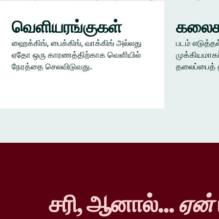
வெளியரங்குகள்
கலைக
ஹைக்கிங், பைக்கிங், வாக்கிங் அல்லது
படம் எடுத்தல
ஏதோ ஒரு காரணத்திற்காக வெளியில்
முக்கியமாகப
நேரத்தை செலவிடுவது.
தலைப்பைத் 
சரி, ஆனால்...
ஏன்