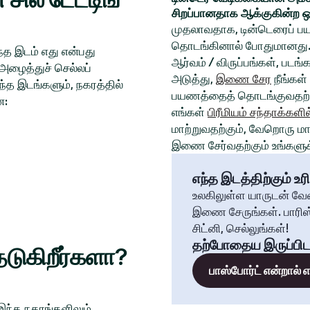
சிறப்பானதாக ஆக்குகின்ற ஒ
முதலாவதாக, டின்டெரைப் பய
தொடங்கினால் போதுமானது. 
த இடம் எது என்பது
ஆர்வம் / விருப்பங்கள், படங
அழைத்துச் செல்லப்
அடுத்து,
இணை சேர
நீங்கள்
்த இடங்களும், நகரத்தில்
பயணத்தைத் தொடங்குவதற்க
ன:
எங்கள்
பிரீமியம் சந்தாக்களில
மாற்றுவதற்கும், வேறொரு மாந
இணை சேர்வதற்கும் உங்களுக்
எந்த இடத்திற்கும் உரி
உலகிலுள்ள யாருடன் வே
இணை சேருங்கள். பாரிஸ்
சிட்னி, செல்லுங்கள்!
தற்போதைய இருப்பிட
டுகிறீர்களா?
பாஸ்போர்ட் என்றால்
 இந்த நகரங்களிலும்