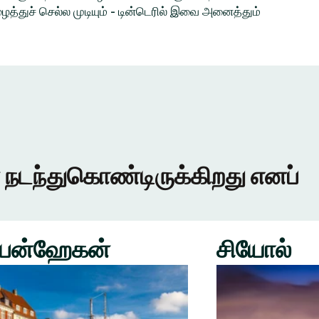
த்துச் செல்ல முடியும் - டின்டெரில் இவை அனைத்தும்
 நடந்துகொண்டிருக்கிறது எனப்
பன்ஹேகன்
சியோல்