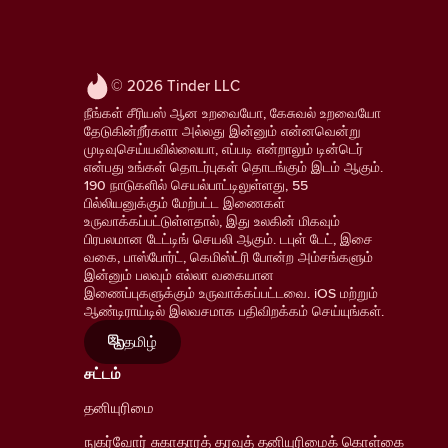
© 2026 Tinder LLC
நீங்கள் சீரியஸ் ஆன உறவையோ, கேசுவல் உறவையோ
தேடுகின்றீர்களா அல்லது இன்னும் என்னவென்று
முடிவுசெய்யவில்லையா, எப்படி என்றாலும் டின்டெர்
என்பது உங்கள் தொடர்புகள் தொடங்கும் இடம் ஆகும்.
190 நாடுகளில் செயல்பாட்டிலுள்ளது, 55
பில்லியனுக்கும் மேற்பட்ட இணைகள்
உருவாக்கப்பட்டுள்ளதால், இது உலகின் மிகவும்
பிரபலமான டேட்டிங் செயலி ஆகும். டபுள் டேட், இசை
வகை, பாஸ்போர்ட், கெமிஸ்ட்ரி போன்ற அம்சங்களும்
இன்னும் பலவும் எல்லா வகையான
இணைப்புகளுக்கும் உருவாக்கப்பட்டவை. iOS மற்றும்
ஆண்டிராய்டில் இலவசமாக பதிவிறக்கம் செய்யுங்கள்.
தமிழ்
சட்டம்
தனியுரிமை
நுகர்வோர் சுகாதாரத் தரவுத் தனியுரிமைக் கொள்கை