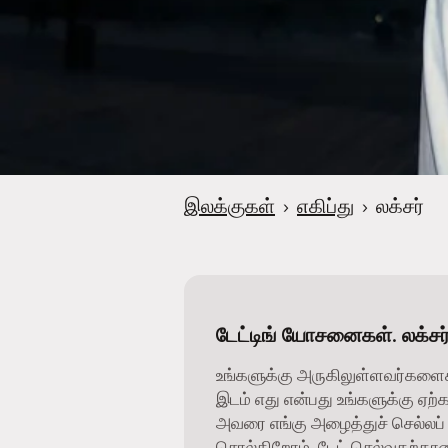
இலக்குகள்
›
எகிப்து
›
லக்சர்
டேட்டிங் யோசனைகள். லக்சர்,
உங்களுக்கு அருகிலுள்ளவர்களை
இடம் எது என்பது உங்களுக்கு ஏற்
அவரை எங்கு அழைத்துச் செல்லப் 
சொல்கிறோம். டேட் செல்வதற்கான 