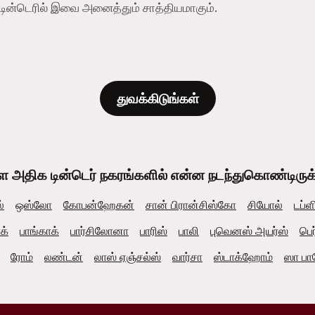
- டின்டெரில் இவை அனைத்தும் சாத்தியமாகும்.
துவக்கிடுங்கள்
ள அதிக டின்டெர் நகரங்களில் என்ன நடந்துகொண்டிருக்கி
்
ஒஸ்லோ
கோபன்ஹேகன்
சான் பிரான்சிஸ்கோ
சியோல்
டப்ள
ாக்
பாங்காக்
பார்சிலோனா
பாரிஸ்
பாலி
புவெனஸ் அயர்ஸ்
பெர
ரோம்
லண்டன்
லாஸ் ஏஞ்சல்ஸ்
வார்சா
ஸ்டாக்ஹோம்
ஸா பா