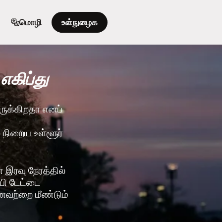
மொழி
உள்நுழைக
எகிப்து
இருக்கிறதா எனப்
் நிறைய உள்ளூர்
இரவு நேரத்தில்
ஃபி டேட்டை
னவற்றை மீண்டும்