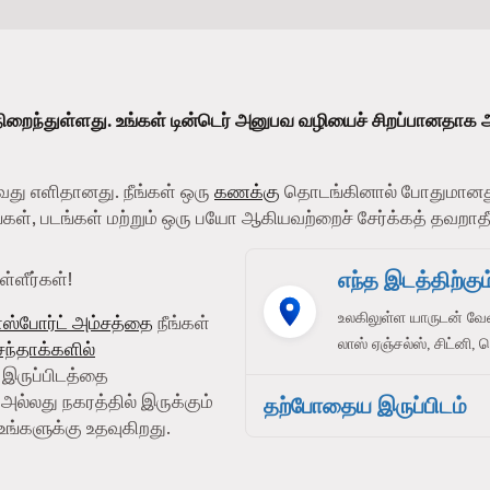
ிறைந்துள்ளது. உங்கள் டின்டெர் அனுபவ வழியைச் சிறப்பானதாக 
வது எளிதானது. நீங்கள் ஒரு
கணக்கு
தொடங்கினால் போதுமானது
பங்கள், படங்கள் மற்றும் ஒரு பயோ ஆகியவற்றைச் சேர்க்கத் தவறாதீ
எந்த இடத்திற்கும்
்ளீர்கள்!
உலகிலுள்ள யாருடன் வே
ாஸ்போர்ட் அம்சத்தை
நீங்கள்
லாஸ் ஏஞ்சல்ஸ், சிட்னி, 
 சந்தாக்களில்
் இருப்பிடத்தை
அல்லது நகரத்தில் இருக்கும்
தற்போதைய இருப்பிடம்
உங்களுக்கு உதவுகிறது.