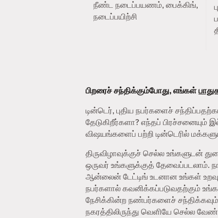
நீண்ட நடைப்பயணம், பைக்கிங்,
நடைப்பயிற்சி
ப
த
பிறரைச் சந்திக்கும்போது, எங்கள்
பாதுகா
டின்டெர், புதிய நபர்களைச் சந்திப்ப
தேடுகிறீர்களா? எந்தப் பிரச்சனையும் 
விஷயங்களைப் பற்றி டின்டெரில் மக்களுட
திருவிழாவுக்குச் செல்ல உங்களுடன் 
ஒருவர் உங்களுக்குத் தேவைப்படலாம்.
ஆன்லைன் டேட்டிங் உடனான உங்கள் உறவு
நபர்களால் கவனிக்கப்படுவதற்கும் உங்
நேசிக்கின்ற நண்பர்களைச் சந்திக்கவு
நகரத்திலிருந்து வெளியே செல்ல வேண்டிய