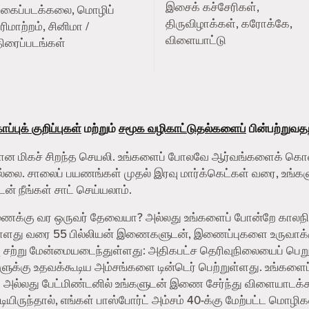
இசைக் கச்சேரிகள்,
புகைப்படக்கலை, மொழிப்
திருவிழாக்கள், கரோக்கே,
ரிமாற்றம், சினிமா /
விளையாட்டு
ிரைப்படங்கள்
ப்புக் குறிப்புகள்
மற்றும்
சமூக வழிகாட்டுதல்களைப்
பின்பற்றுவத
தற்கான மிகச் சிறந்த செயலி. உங்களைப் போலவே ஆர்வங்களைக் கொ
இல்லை. சாலைப் பயணங்கள் முதல் இரவு மார்க்கெட்கள் வரை, உங்களு
ன் நீங்கள் சாட் செய்யலாம்.
துணைக்கு வர ஒருவர் தேவையா? அல்லது உங்களைப் போன்றே காலந
 நாளது வரை 55 பில்லியன் இணைகளுடன், இணைப்புகளை உருவாக்குவ
 சற்று மேன்மையடைந்துள்ளது: அதிகபட்ச தெரிவுநிலையைப் பெறுவ
களுக்கு உதவக்கூடிய அம்சங்களை டின்டெர் பெற்றுள்ளது. உங்கள
ம் அல்லது பேட்மிண்டனில் உங்களுடன் இணை சேர்ந்து விளையாடக்க
ிருந்தால், எங்கள் பாஸ்போர்ட் அம்சம் 40-க்கு மேற்பட்ட மொழிகள