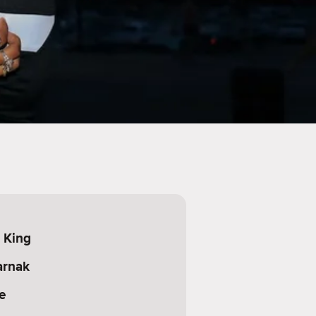
e King
arnak
e