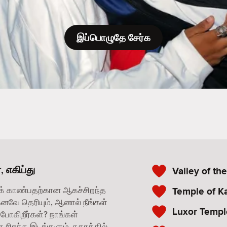
இப்பொழுதே சேர்க
 எகிப்து
Valley of th
க் காண்பதற்கான ஆகச்சிறந்த
Temple of K
கனவே தெரியும், ஆனால் நீங்கள்
Luxor Templ
போகிறீர்கள்? நாங்கள்
சிறந்த இடங்களும், நகரத்தில்