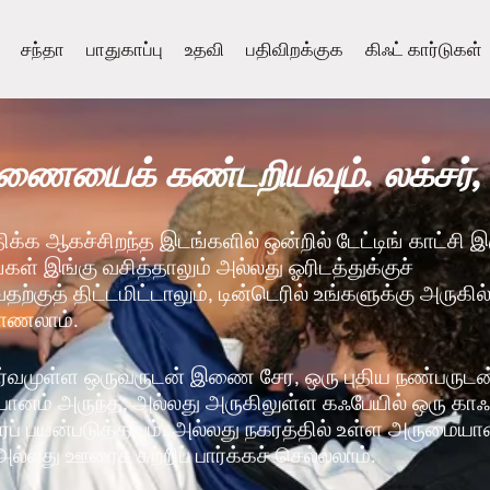
சந்தா
பாதுகாப்பு
உதவி
பதிவிறக்குக
கிஃட் கார்டுகள்
ையைக் கண்டறியவும். லக்சர், 
திக்க ஆகச்சிறந்த இடங்களில் ஒன்றில் டேட்டிங் காட்சி 
நீங்கள் இங்கு வசித்தாலும் அல்லது ஓரிடத்துக்குச்
்குத் திட்டமிட்டாலும், டின்டெரில் உங்களுக்கு அருகில
காணலாம்.
்வமுள்ள ஒருவருடன் இணை சேர, ஒரு புதிய நண்பருடன் 
் பானம் அருந்த, அல்லது அருகிலுள்ள கஃபேயில் ஒரு கா
ப் பயன்படுத்தவும். அல்லது நகரத்தில் உள்ள அருமையா
அல்லது ஊரைச் சுற்றிப் பார்க்கச் செல்லலாம்.