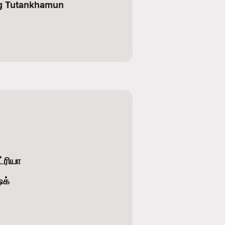
g Tutankhamun
்ரியா
ேக்