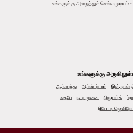
உங்களுக்கு அழைத்துச் செல்ல முடியும் 
உங்களுக்கு அருகிலுள்
ஆக்லாந்து
ஆம்ஸ்டர்டாம்
இஸ்தான்புல
தைபே
நகர முனை
நியூயார்க்
ப்ர
ரியோ டி ஜெனிரோ