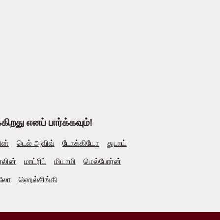
றது எனப் பார்க்கவும்!
ின்
டெல் அவிவ்
டோக்கியோ
துபாய்
்லின்
மாட்ரிட்
மியாமி
மெல்போர்ன்
லோ
ஹெல்சிங்கி