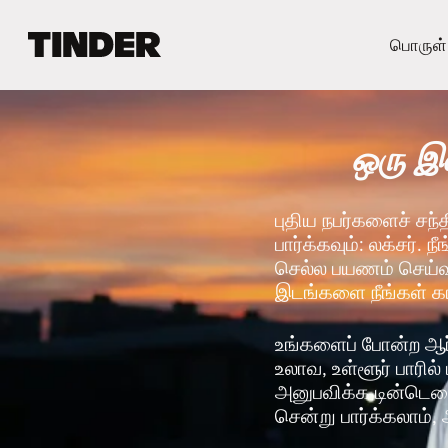
டி
பொருள்
ன்
டெ
ர்
ஹோ
ஒரு இண
ம்
புதிய நபர்களைச் சந்
பார்க்கவும்: லக்சர். 
செல்ல பயணம் செய்வதற
இடங்களை நீங்கள் 
உங்களைப் போன்ற ஆர
உலாவ, உள்ளூர் பாரில
அனுபவிக்க டின்டெரை
சென்று பார்க்கலாம், 