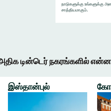
நாடுகளுக்கு உங்களுக்கு அழை
சாத்தியமாகும்.
அதிக டின்டெர் நகரங்களில் என்ன
இஸ்தான்புல்
கோ