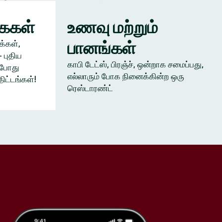
கைகள்
உணவு மற்றும்
பானங்கள்
க்கள்,
 புதிய
காபி டேட்ஸ், பிரஞ்ச், ஒன்றாக சமைப்பது,
ம்போது
எல்லாரும் போக நினைக்கின்ற ஒரு
திட்டங்கள்!
ரெஸ்டாரண்ட்