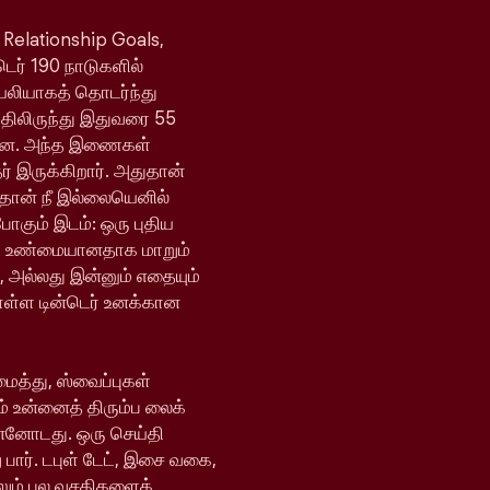
 Relationship Goals,
்டெர் 190 நாடுகளில்
ெயலியாகத் தொடர்ந்து
யதிலிருந்து இதுவரை 55
ள்ளன. அந்த இணைகள்
 இருக்கிறார். அதுதான்
 தான் நீ இல்லையெனில்
போகும் இடம்: ஒரு புதிய
ி உண்மையானதாக மாறும்
, அல்லது இன்னும் எதையும்
ொள்ள டின்டெர் உனக்கான
ைத்து, ஸ்வைப்புகள்
் உன்னைத் திரும்ப லைக்
ன்னோடது. ஒரு செய்தி
 பார். டபுள் டேட், இசை வகை,
ேலும் பல வசதிகளைக்