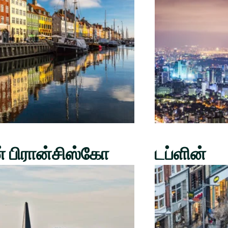
் பிரான்சிஸ்கோ
டப்ளின்