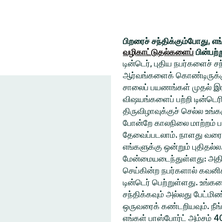
பிறரைச் சந்திக்கும்போது, எ
வழிகாட்டுதல்களைப்
பின்பற்
டின்டெர், புதிய நபர்களைச் 
ஆர்வங்களைக் கொண்டிருக்கும
சாலைப் பயணங்கள் முதல் இரவ
விஷயங்களைப் பற்றி டின்டெரி
திருவிழாவுக்குச் செல்ல உ
போன்றே காலநிலை மாற்றம் ப
தேவைப்படலாம். நாளது வரை
எங்களுக்கு ஒன்றும் புதிதல்
மேன்மையடைந்துள்ளது: அதிக
செய்கின்ற நபர்களால் கவனிக
டின்டெர் பெற்றுள்ளது. உங்
சந்திக்கவும் அல்லது பேட்ம
ஒருவரைக் கண்டறியவும். நீங
எங்கள் பாஸ்போர்ட் அம்சம் 4