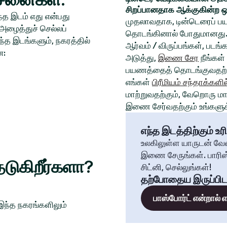
சிறப்பானதாக ஆக்குகின்ற ஒ
த இடம் எது என்பது
முதலாவதாக, டின்டெரைப் பய
அழைத்துச் செல்லப்
தொடங்கினால் போதுமானது. 
்த இடங்களும், நகரத்தில்
ஆர்வம் / விருப்பங்கள், படங
ன:
அடுத்து,
இணை சேர
நீங்கள்
பயணத்தைத் தொடங்குவதற்க
எங்கள்
பிரீமியம் சந்தாக்களில
மாற்றுவதற்கும், வேறொரு மாந
இணை சேர்வதற்கும் உங்களுக்
எந்த இடத்திற்கும் உரி
உலகிலுள்ள யாருடன் வே
இணை சேருங்கள். பாரிஸ்
டுகிறீர்களா?
சிட்னி, செல்லுங்கள்!
தற்போதைய இருப்பிட
பாஸ்போர்ட் என்றால்
 இந்த நகரங்களிலும்