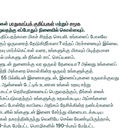
ங்கள்
பாதுகாப்புக் குறிப்புகள்
மற்றும்
சமூக
றுவதற்கு எப்போதும் நினைவில் கொள்ளவும்.
சந்திப்பதற்கான மிகச் சிறந்த செயலி. உங்களைப் போலவே
் ஒருவரைத் தேடுகிறீர்களா? எந்தப் பிரச்சனையும் இல்லை.
ு மார்க்கெட்கள் வரை, உங்களுக்கு மிகவும் பிடித்தமான
ல் மக்களுடன் நீங்கள் சாட் செய்யலாம்.
ங்களுடன் துணைக்கு வர ஒருவர் தேவையா? அல்லது உங்களைப்
ற்றி அக்கறை கொள்கின்ற ஒருவர் உங்களுக்குத்
 55 பில்லியன் இணைகளுடன், இணைப்புகளை உருவாக்குவது
ல. ஆன்லைன் டேட்டிங் உடனான உங்கள் உறவு சற்று
பட்ச தெரிவுநிலையைப் பெறுவதற்கும், நீங்கள் லைக்
்கப்படுவதற்கும் உங்களுக்கு உதவக்கூடிய அம்சங்களை
களைப் போன்றே காபியை அதிகம் நேசிக்கின்ற நண்பர்களைச்
ிண்டனில் உங்களுடன் இணை சேர்ந்து விளையாடக்கூடிய
்கள் நகரத்திலிருந்து வெளியே செல்ல வேண்டியிருந்தால்,
0-க்கு மேற்பட்ட மொழிகளில் 190-க்கும் மேற்பட்ட