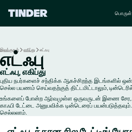
டி
பொருள்
ன்
டெ
ர்
ஹோ
ம்
இலக்குகள்
எகிப்து
எட்ஃபு
எட்ஃபு
எட்ஃபு, எகிப்து
புதிய நபர்களைச் சந்திக்க ஆகச்சிறந்த இடங்களில் ஒன்றில்
செல்ல பயணம் செய்வதற்குத் திட்டமிட்டாலும், டின்டெர
உங்களைப் போன்ற ஆர்வமுள்ள ஒருவருடன் இணை சேர, ஒரு 
காஃபி டேட்டை அனுபவிக்க டின்டெரைப் பயன்படுத்தவும். 
செல்லலாம்.
எட்ஃபு-க்கான சில டேட்டிங் 