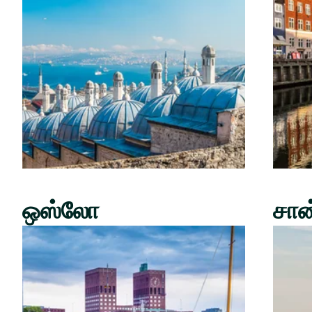
ஒஸ்லோ
சான