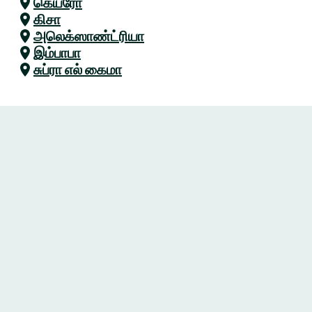
கெய்ரோ
கிசா
அலெக்ஸாண்ட்ரியா
இம்பாபா
சுப்ரா எல் கைமா