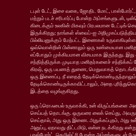
டபுள் டேட், இசை வகை, ஜோதிட மோட், பாஸ்போர்ட்,
மற்றும் படச் சரிபார்ப்பு போன்ற அம்சங்களுடன், டின
கிடைக்கும் உலகின் மிகவும் பிரபலமான டேட்டிங் ச
இருக்கிறது; நாங்கள் ஸ்வைப்-ஐ அறிமுகப்படுத்தி
பில்லியனுக்கும் மேற்பட்ட இணைகள் உருவாகியு
ஒவ்வொன்றின் பின்னாலும் ஒரு உண்மையான மனிதர்
எப்போதும் முக்கியமான விசயமாக இருந்தது. இது
சந்தித்திருக்க முடியாத மனிதர்களைச் சந்திக்கப் 
கிரஷ், ஒரு பயணத் துணை, மெதுவாகத் தொடங்க
ஒரு இணைப்பு. நீ எதைத் தேடிக்கொண்டிருந்தாலும்
தேடிக்கொண்டிருக்காவிட்டாலும், அதை புரிந்துக
இடத்தை வழங்குகிறது.
ஒரு ப்ரொஃபைல் உருவாக்கி, உன் விருப்பங்களை அம
செய்யத் தொடங்கு. ஒருவரை லைக் செய்து, அவரும
செய்தால், அது ஒரு இணை. அதுக்கப்புறம், அது உ
அனுப்பு, ஏதாவது திட்டமிடு, என்ன நடக்கிறது என்று
பாஸ்போர்ட், கெமிஸ்ட்ரி போன்ற அம்சங்களுடன் ம