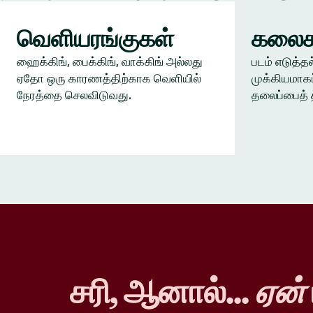
வெளியரங்குகள்
கலைக
ஹைக்கிங், பைக்கிங், வாக்கிங் அல்லது
படம் எடுத்தல
ஏதோ ஒரு காரணத்திற்காக வெளியில்
முக்கியமாகப
நேரத்தை செலவிடுவது.
தலைப்பைத் 
சரி, ஆனால்...
ஏன்