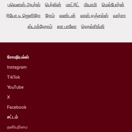
புவெனஸ் அயர்ஸ்
பெர்லின்
மாட்ரிட்
மியாமி
மெல்போர்ன்
ரியோ டி ஜெனிரோ
ரோம்
லண்டன்
லாஸ் ஏஞ்சல்ஸ்
வார்சா
ஸ்டாக்ஹோம்
ஸா பாலோ
ஹெல்சிங்கி
சோஷியல்ஸ்
Instagram
TikTok
YouTube
X
Facebook
சட்டம்
தனியுரிமை