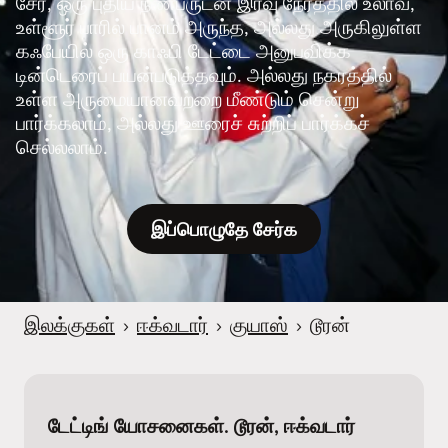
சேர, ஒரு புதிய நண்பருடன் இரவு நேரத்தில் உலாவ,
உள்ளூர் பாரில் பானம் அருந்த, அல்லது அருகிலுள்ள
கஃபேயில் ஒரு காஃபி டேட்டை அனுபவிக்க
டின்டெரைப் பயன்படுத்தவும். அல்லது நகரத்தில்
உள்ள அருமையானவற்றை மீண்டும் சென்று
பார்க்கலாம், அல்லது ஊரைச் சுற்றிப் பார்க்கச்
செல்லலாம்.
இப்பொழுதே சேர்க
இலக்குகள்
›
ஈக்வடார்
›
குயாஸ்
›
டூரன்
டேட்டிங் யோசனைகள். டூரன், ஈக்வடார்