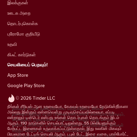
இலக்குகள்
ஊடக அறை
தொடர்புகொள்க
புரோமோ குறியீடு
உதவி
கிஃட் கார்டுகள்
செயலியைப் பெறவும்!
App Store
Google Play Store
© 2026 Tinder LLC
நீங்கள் சீரியஸ் ஆன உறவையோ, கேசுவல் உறவையோ தேடுகின்றீர்களா
நாங்கள் உங்கள் தனியுரிமையை மதிக்கிறோம். எங்கள்
அல்லது இன்னும் என்னவென்று முடிவுசெய்யவில்லையா, எப்படி
வலைதளத்திற்கு வரும் பார்வையாளர்களைக் கணக்கெடுக்கவும்,
என்றாலும் டின்டெர் என்பது உங்கள் தொடர்புகள் தொடங்கும் இடம்
உங்களுக்கு சலுகைகளை வழங்கவும், மேலும் எமது சொந்த
ஆகும். 190 நாடுகளில் செயல்பாட்டிலுள்ளது, 55 பில்லியனுக்கும்
டின்டெர் மார்க்கெட்டிங் செயல்முறையை மேம்படுத்தவும், நாங்கள்
மேற்பட்ட இணைகள் உருவாக்கப்பட்டுள்ளதால், இது உலகின் மிகவும்
மற்றும் எங்கள் கூட்டாளர்கள் டிராக்கர்களைப்
பிரபலமான டேட்டிங் செயலி ஆகும். டபுள் டேட், இசை வகை, பாஸ்போர்ட்,
பயன்படுத்துகிறோம்.
நாங்கள் உபயோகிக்கும் குக்கீஸ் மற்றும்