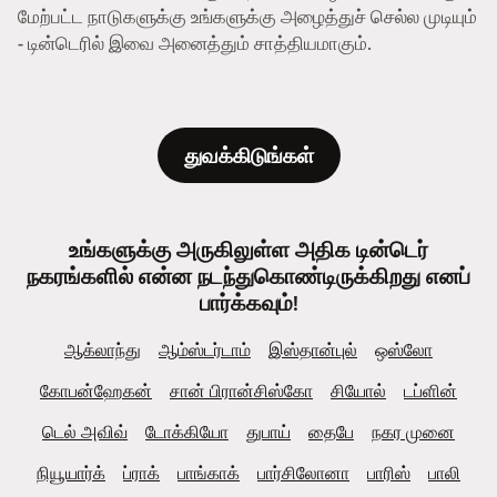
மேற்பட்ட நாடுகளுக்கு உங்களுக்கு அழைத்துச் செல்ல முடியும்
- டின்டெரில் இவை அனைத்தும் சாத்தியமாகும்.
துவக்கிடுங்கள்
உங்களுக்கு அருகிலுள்ள அதிக டின்டெர்
நகரங்களில் என்ன நடந்துகொண்டிருக்கிறது எனப்
பார்க்கவும்!
ஆக்லாந்து
ஆம்ஸ்டர்டாம்
இஸ்தான்புல்
ஒஸ்லோ
கோபன்ஹேகன்
சான் பிரான்சிஸ்கோ
சியோல்
டப்ளின்
டெல் அவிவ்
டோக்கியோ
துபாய்
தைபே
நகர முனை
நியூயார்க்
ப்ராக்
பாங்காக்
பார்சிலோனா
பாரிஸ்
பாலி