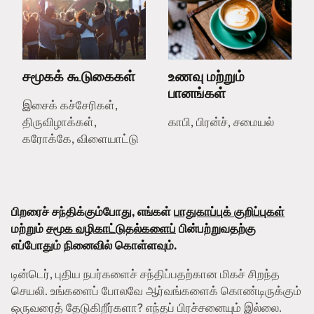
சமூகக் கூடுகைகள்
உணவு மற்றும்
பானங்கள்
இசைக் கச்சேரிகள்,
திருவிழாக்கள்,
காபி, பிரன்ச், சமையல்
கரோக்கே, விளையாட்டு
பிறரைச் சந்திக்கும்போது, எங்கள்
பாதுகாப்புக் குறிப்புகள்
மற்றும்
சமூக வழிகாட்டுதல்களைப்
பின்பற்றுவதற்கு
எப்போதும் நினைவில் கொள்ளவும்.
டின்டெர், புதிய நபர்களைச் சந்திப்பதற்கான மிகச் சிறந்த
செயலி. உங்களைப் போலவே ஆர்வங்களைக் கொண்டிருக்கும்
ஒருவரைத் தேடுகிறீர்களா? எந்தப் பிரச்சனையும் இல்லை.