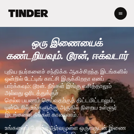
டி
ன்
டெ
ர்
ஹோ
ஒரு இணையைக்
ம்
கண்டறியவும். டூரன், ஈக்வடார்
புதிய நபர்களைச் சந்திக்க ஆகச்சிறந்த இடங்களில்
ஒன்றில் டேட்டிங் காட்சி இருக்கிறதா எனப்
பார்க்கவும்: டூரன். நீங்கள் இங்கு வசித்தாலும்
அல்லது ஓரிடத்துக்குச்
செல்ல பயணம் செய்வதற்குத் திட்டமிட்டாலும்,
டின்டெரில் உங்களுக்கு அருகில் நிறைய உள்ளூர்
இடங்களை நீங்கள் காணலாம்.
உங்களைப் போன்ற ஆர்வமுள்ள ஒருவருடன் இணை