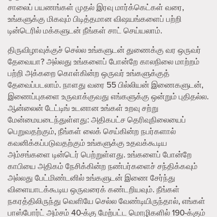
சாலைப் பயணங்கள் முதல் இரவு மார்க்கெட்கள் வரை,
உங்களுக்கு மிகவும் பிடித்தமான விஷயங்களைப் பற்றி
டின்டெரில் மக்களுடன் நீங்கள் சாட் செய்யலாம்.
திருவிழாவுக்குச் செல்ல உங்களுடன் துணைக்கு வர ஒருவர்
தேவையா? அல்லது உங்களைப் போன்றே காலநிலை மாற்றம்
பற்றி அக்கறை கொள்கின்ற ஒருவர் உங்களுக்குத்
தேவைப்படலாம். நாளது வரை 55 பில்லியன் இணைகளுடன்,
இணைப்புகளை உருவாக்குவது எங்களுக்கு ஒன்றும் புதிதல்ல.
ஆன்லைன் டேட்டிங் உடனான உங்கள் உறவு சற்று
மேன்மையடைந்துள்ளது: அதிகபட்ச தெரிவுநிலையைப்
பெறுவதற்கும், நீங்கள் லைக் செய்கின்ற நபர்களால்
கவனிக்கப்படுவதற்கும் உங்களுக்கு உதவக்கூடிய
அம்சங்களை டின்டெர் பெற்றுள்ளது. உங்களைப் போன்றே
காபியை அதிகம் நேசிக்கின்ற நண்பர்களைச் சந்திக்கவும்
அல்லது பேட்மிண்டனில் உங்களுடன் இணை சேர்ந்து
விளையாடக்கூடிய ஒருவரைக் கண்டறியவும். நீங்கள்
நகரத்திலிருந்து வெளியே செல்ல வேண்டியிருந்தால், எங்கள்
பாஸ்போர்ட் அம்சம் 40-க்கு மேற்பட்ட மொழிகளில் 190-க்கும்