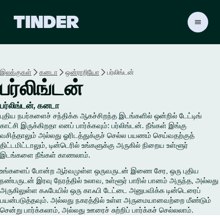
டி
ன்
டெ
ர்
ஹோ
இலக்குகள்
கனடா
ஒன்ராறியோ
பர்லிங்டன்
ம்
பர்லிங்டன்
பர்லிங்டன், கனடா
புதிய நபர்களைச் சந்திக்க ஆகச்சிறந்த இடங்களில் ஒன்றில் டேட்டிங்
காட்சி இருக்கிறதா எனப் பார்க்கவும்: பர்லிங்டன். நீங்கள் இங்கு
வசித்தாலும் அல்லது ஓரிடத்துக்குச் செல்ல பயணம் செய்வதற்குத்
திட்டமிட்டாலும், டின்டெரில் உங்களுக்கு அருகில் நிறைய உள்ளூர்
இடங்களை நீங்கள் காணலாம்.
உங்களைப் போன்ற ஆர்வமுள்ள ஒருவருடன் இணை சேர, ஒரு புதிய
நண்பருடன் இரவு நேரத்தில் உலாவ, உள்ளூர் பாரில் பானம் அருந்த, அல்லது
அருகிலுள்ள கஃபேயில் ஒரு காஃபி டேட்டை அனுபவிக்க டின்டெரைப்
பயன்படுத்தவும். அல்லது நகரத்தில் உள்ள அருமையானவற்றை மீண்டும்
சென்று பார்க்கலாம், அல்லது ஊரைச் சுற்றிப் பார்க்கச் செல்லலாம்.