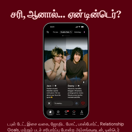
சரி, ஆனால்...
ஏன்
டின்டெர்?
டபுள் டேட், இசை வகை, ஜோதிட மோட், பாஸ்போர்ட், Relationship
Goals, மற்றும் படச் சரிபார்ப்பு போன்ற அம்சங்களுடன், டின்டெர்