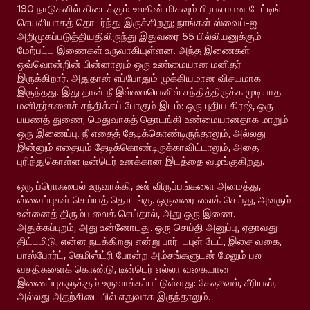
190 நாடுகளில் கிடைக்கும் உலகின் மிகவும் பிரபலமான டேட்டிங்
செயலியாகத் தொடர்ந்து இருக்கிறது; நாங்கள் ஸ்வைப்-ஐ
அறிமுகப்படுத்தியதிலிருந்து இதுவரை 55 பில்லியனுக்கும்
மேற்பட்ட இணைகள் உருவாகியுள்ளன. அந்த இணைகள்
ஒவ்வொன்றின் பின்னாலும் ஒரு உண்மையான மனிதர்
இருக்கிறார். அதுதான் எப்போதும் முக்கியமான விசயமாக
இருந்தது. இது தான் நீ இல்லையெனில் சந்தித்திருக்க முடியாத
மனிதர்களைச் சந்திக்கப் போகும் இடம்: ஒரு புதிய கிரஷ், ஒரு
பயணத் துணை, மெதுவாகத் தொடங்கி உண்மையானதாக மாறும்
ஒரு இணைப்பு. நீ எதைத் தேடிக்கொண்டிருந்தாலும், அல்லது
இன்னும் எதையும் தேடிக்கொண்டிருக்காவிட்டாலும், அதை
புரிந்துகொள்ள டின்டெர் உனக்கான இடத்தை வழங்குகிறது.
ஒரு ப்ரொஃபைல் உருவாக்கி, உன் விருப்பங்களை அமைத்து,
ஸ்வைப்புகள் செய்யத் தொடங்கு. ஒருவரை லைக் செய்து, அவரும்
உன்னைத் திரும்ப லைக் செய்தால், அது ஒரு இணை.
அதுக்கப்புறம், அது உன்னோடது. ஒரு செய்தி அனுப்பு, ஏதாவது
திட்டமிடு, என்ன நடக்கிறது என்று பார். டபுள் டேட், இசை வகை,
பாஸ்போர்ட், கெமிஸ்ட்ரி போன்ற அம்சங்களுடன் மேலும் பல
வசதிகளைக் கொண்டு, டின்டெர் எல்லா வகையான
இணைப்புகளுக்கும் உருவாக்கப்பட்டுள்ளது: கேஷுவல், சீரியஸ்,
அல்லது அதற்கிடையில் எதுவாக இருந்தாலும்.