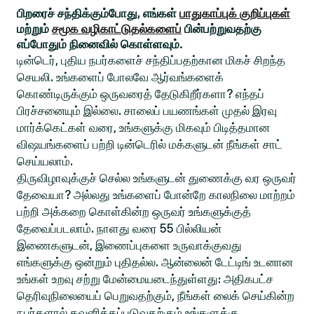
பிறரைச் சந்திக்கும்போது, எங்கள்
பாதுகாப்புக் குறிப்புகள்
மற்றும்
சமூக வழிகாட்டுதல்களைப்
பின்பற்றுவதற்கு
எப்போதும் நினைவில் கொள்ளவும்.
டின்டெர், புதிய நபர்களைச் சந்திப்பதற்கான மிகச் சிறந்த
செயலி. உங்களைப் போலவே ஆர்வங்களைக்
கொண்டிருக்கும் ஒருவரைத் தேடுகிறீர்களா? எந்தப்
பிரச்சனையும் இல்லை. சாலைப் பயணங்கள் முதல் இரவு
மார்க்கெட்கள் வரை, உங்களுக்கு மிகவும் பிடித்தமான
விஷயங்களைப் பற்றி டின்டெரில் மக்களுடன் நீங்கள் சாட்
செய்யலாம்.
திருவிழாவுக்குச் செல்ல உங்களுடன் துணைக்கு வர ஒருவர்
தேவையா? அல்லது உங்களைப் போன்றே காலநிலை மாற்றம்
பற்றி அக்கறை கொள்கின்ற ஒருவர் உங்களுக்குத்
தேவைப்படலாம். நாளது வரை 55 பில்லியன்
இணைகளுடன், இணைப்புகளை உருவாக்குவது
எங்களுக்கு ஒன்றும் புதிதல்ல. ஆன்லைன் டேட்டிங் உடனான
உங்கள் உறவு சற்று மேன்மையடைந்துள்ளது: அதிகபட்ச
தெரிவுநிலையைப் பெறுவதற்கும், நீங்கள் லைக் செய்கின்ற
நபர்களால் கவனிக்கப்படுவதற்கும் உங்களுக்கு