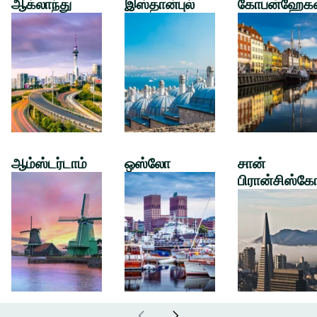
ஆக்லாந்து
இஸ்தான்புல்
கோபன்ஹேக
ஆம்ஸ்டர்டாம்
ஒஸ்லோ
சான்
பிரான்சிஸ்கே