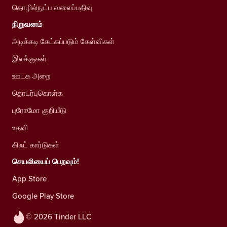
தொழில்நுட்ப வலைப்பதிவு
நிறுவனம்
அடிக்கடி கேட்கப்படும் கேள்விகள்
இலக்குகள்
ஊடக அறை
தொடர்புகொள்க
புரோமோ குறியீடு
உதவி
கிஃட் கார்டுகள்
செயலியைப் பெறவும்!
App Store
Google Play Store
© 2026 Tinder LLC