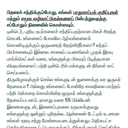
பிறரைச் சந்திக்கும்போது, எங்கள்
பாதுகாப்புக் குறிப்புகள்
மற்றும்
சமூக வழிகாட்டுதல்களைப்
பின்பற்றுவதற்கு
எப்போதும் நினைவில் கொள்ளவும்.
டின்டெர், புதிய நபர்களைச் சந்திப்பதற்கான மிகச் சிறந்த
செயலி. உங்களைப் போலவே ஆர்வங்களைக்
கொண்டிருக்கும் ஒருவரைத் தேடுகிறீர்களா? எந்தப்
பிரச்சனையும் இல்லை. சாலைப் பயணங்கள் முதல் இரவு
மார்க்கெட்கள் வரை, உங்களுக்கு மிகவும் பிடித்தமான
விஷயங்களைப் பற்றி டின்டெரில் மக்களுடன் நீங்கள் சாட்
செய்யலாம்.
திருவிழாவுக்குச் செல்ல உங்களுடன் துணைக்கு வர ஒருவர்
தேவையா? அல்லது உங்களைப் போன்றே காலநிலை மாற்றம்
பற்றி அக்கறை கொள்கின்ற ஒருவர் உங்களுக்குத்
தேவைப்படலாம். நாளது வரை 55 பில்லியன்
இணைகளுடன், இணைப்புகளை உருவாக்குவது
எங்களுக்கு ஒன்றும் புதிதல்ல. ஆன்லைன் டேட்டிங் உடனான
உங்கள் உறவு சற்று மேன்மையடைந்துள்ளது: அதிகபட்ச
தெரிவுநிலையைப் பெறுவதற்கும், நீங்கள் லைக் செய்கின்ற