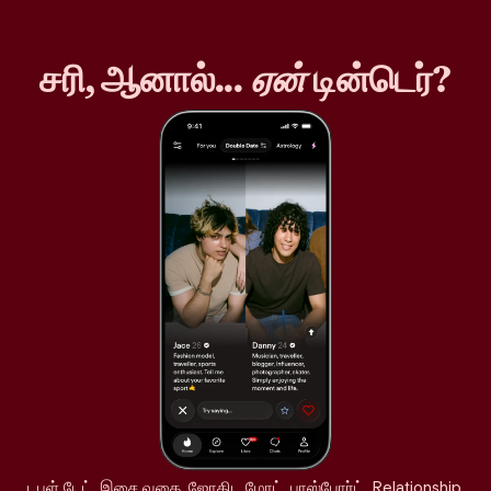
சரி, ஆனால்...
ஏன்
டின்டெர்?
டபுள் டேட், இசை வகை, ஜோதிட மோட், பாஸ்போர்ட், Relationship