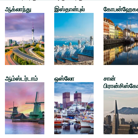
ஆக்லாந்து
இஸ்தான்புல்
கோபன்ஹேக
ஆம்ஸ்டர்டாம்
ஒஸ்லோ
சான்
பிரான்சிஸ்கே