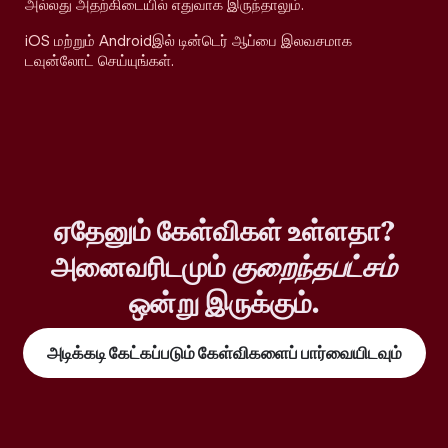
அல்லது அதற்கிடையில் எதுவாக இருந்தாலும்.
iOS மற்றும் Androidஇல் டின்டெர் ஆப்பை இலவசமாக
டவுன்லோட் செய்யுங்கள்.
ஏதேனும் கேள்விகள் உள்ளதா?
அனைவரிடமும்
குறைந்தபட்சம்
ஒன்று இருக்கும்.
அடிக்கடி கேட்கப்படும் கேள்விகளைப் பார்வையிடவும்