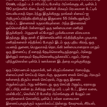
Goals, மற்றும் படச் சரிபார்ப்பு போன்ற அம்சங்களுடன், டின்டெர்
190 நாடுகளில் கிடைக்கும் உலகின் மிகவும் பிரபலமான டேட்டிங்
செயலியாகத் தொடர்ந்து இருக்கிறது; நாங்கள் ஸ்வைப்-ஐ
அறிமுகப்படுத்தியதிலிருந்து இதுவரை 55 பில்லியனுக்கும்
மேற்பட்ட இணைகள் உருவாகியுள்ளன. அந்த இணைகள்
ஒவ்வொன்றின் பின்னாலும் ஒரு உண்மையான மனிதர்
இருக்கிறார். அதுதான் எப்போதும் முக்கியமான விசயமாக
இருந்தது. இது தான் நீ இல்லையெனில் சந்தித்திருக்க முடியாத
மனிதர்களைச் சந்திக்கப் போகும் இடம்: ஒரு புதிய கிரஷ், ஒரு
பயணத் துணை, மெதுவாகத் தொடங்கி உண்மையானதாக மாறும்
ஒரு இணைப்பு. நீ எதைத் தேடிக்கொண்டிருந்தாலும், அல்லது
இன்னும் எதையும் தேடிக்கொண்டிருக்காவிட்டாலும், அதை
புரிந்துகொள்ள டின்டெர் உனக்கான இடத்தை வழங்குகிறது.
ஒரு ப்ரொஃபைல் உருவாக்கி, உன் விருப்பங்களை அமைத்து,
ஸ்வைப்புகள் செய்யத் தொடங்கு. ஒருவரை லைக் செய்து, அவரும்
உன்னைத் திரும்ப லைக் செய்தால், அது ஒரு இணை.
அதுக்கப்புறம், அது உன்னோடது. ஒரு செய்தி அனுப்பு, ஏதாவது
திட்டமிடு, என்ன நடக்கிறது என்று பார். டபுள் டேட், இசை வகை,
பாஸ்போர்ட், கெமிஸ்ட்ரி போன்ற அம்சங்களுடன் மேலும் பல
வசதிகளைக் கொண்டு, டின்டெர் எல்லா வகையான
இணைப்புகளுக்கும் உருவாக்கப்பட்டுள்ளது: கேஷுவல், சீரியஸ்,