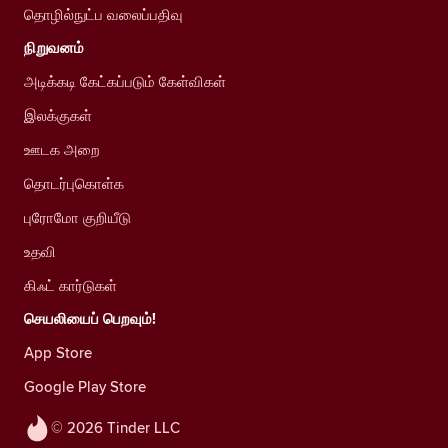
தொழில்நுட்ப வலைப்பதிவு
நிறுவனம்
அடிக்கடி கேட்கப்படும் கேள்விகள்
இலக்குகள்
ஊடக அறை
தொடர்புகொள்க
புரோமோ குறியீடு
உதவி
கிஃட் கார்டுகள்
செயலியைப் பெறவும்!
App Store
Google Play Store
© 2026 Tinder LLC