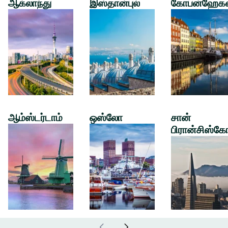
ஆக்லாந்து
இஸ்தான்புல்
கோபன்ஹேக
ஆம்ஸ்டர்டாம்
ஒஸ்லோ
சான்
பிரான்சிஸ்கே