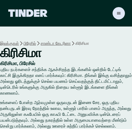
டி
ன்
டெ
ர்
ஹோ
இலக்குகள்
பிரேசில்
சாண்டா கேடரினா
கிரிசிமா
ம்
கிரிசிமா
கிரிசிமா, பிரேசில்
புதிய நபர்களைச் சந்திக்க ஆகச்சிறந்த இடங்களில் ஒன்றில் டேட்டிங்
காட்சி இருக்கிறதா எனப் பார்க்கவும்: கிரிசிமா. நீங்கள் இங்கு வசித்தாலும்
அல்லது ஓரிடத்துக்குச் செல்ல பயணம் செய்வதற்குத் திட்டமிட்டாலும்,
டின்டெரில் உங்களுக்கு அருகில் நிறைய உள்ளூர் இடங்களை நீங்கள்
காணலாம்.
உங்களைப் போன்ற ஆர்வமுள்ள ஒருவருடன் இணை சேர, ஒரு புதிய
நண்பருடன் இரவு நேரத்தில் உலாவ, உள்ளூர் பாரில் பானம் அருந்த, அல்லது
அருகிலுள்ள கஃபேயில் ஒரு காஃபி டேட்டை அனுபவிக்க டின்டெரைப்
பயன்படுத்தவும். அல்லது நகரத்தில் உள்ள அருமையானவற்றை மீண்டும்
சென்று பார்க்கலாம், அல்லது ஊரைச் சுற்றிப் பார்க்கச் செல்லலாம்.