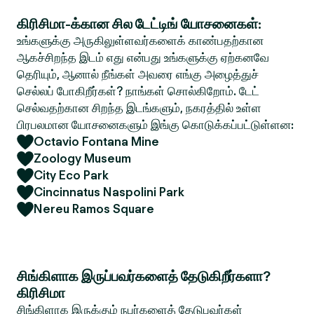
கிரிசிமா-க்கான சில டேட்டிங் யோசனைகள்:
உங்களுக்கு அருகிலுள்ளவர்களைக் காண்பதற்கான
ஆகச்சிறந்த இடம் எது என்பது உங்களுக்கு ஏற்கனவே
தெரியும், ஆனால் நீங்கள் அவரை எங்கு அழைத்துச்
செல்லப் போகிறீர்கள்? நாங்கள் சொல்கிறோம். டேட்
செல்வதற்கான சிறந்த இடங்களும், நகரத்தில் உள்ள
பிரபலமான யோசனைகளும் இங்கு கொடுக்கப்பட்டுள்ளன:
Octavio Fontana Mine
Zoology Museum
City Eco Park
Cincinnatus Naspolini Park
Nereu Ramos Square
சிங்கிளாக இருப்பவர்களைத் தேடுகிறீர்களா?
கிரிசிமா
சிங்கிளாக இருக்கும் நபர்களைத் தேடுபவர்கள்