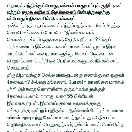
பிறரைச் சந்திக்கும்போது, எங்கள்
பாதுகாப்புக் குறிப்புகள்
மற்றும்
சமூக வழிகாட்டுதல்களைப்
பின்பற்றுவதற்கு
எப்போதும் நினைவில் கொள்ளவும்.
டின்டெர், புதிய நபர்களைச் சந்திப்பதற்கான மிகச் சிறந்த
செயலி. உங்களைப் போலவே ஆர்வங்களைக்
கொண்டிருக்கும் ஒருவரைத் தேடுகிறீர்களா? எந்தப்
பிரச்சனையும் இல்லை. சாலைப் பயணங்கள் முதல் இரவு
மார்க்கெட்கள் வரை, உங்களுக்கு மிகவும் பிடித்தமான
விஷயங்களைப் பற்றி டின்டெரில் மக்களுடன் நீங்கள் சாட்
செய்யலாம்.
திருவிழாவுக்குச் செல்ல உங்களுடன் துணைக்கு வர ஒருவர்
தேவையா? அல்லது உங்களைப் போன்றே காலநிலை மாற்றம்
பற்றி அக்கறை கொள்கின்ற ஒருவர் உங்களுக்குத்
தேவைப்படலாம். நாளது வரை 55 பில்லியன்
இணைகளுடன், இணைப்புகளை உருவாக்குவது
எங்களுக்கு ஒன்றும் புதிதல்ல. ஆன்லைன் டேட்டிங் உடனான
உங்கள் உறவு சற்று மேன்மையடைந்துள்ளது: அதிகபட்ச
தெரிவுநிலையைப் பெறுவதற்கும், நீங்கள் லைக் செய்கின்ற
நபர்களால் கவனிக்கப்படுவதற்கும் உங்களுக்கு