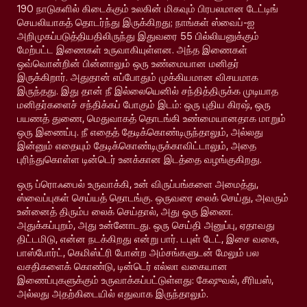
190 நாடுகளில் கிடைக்கும் உலகின் மிகவும் பிரபலமான டேட்டிங்
செயலியாகத் தொடர்ந்து இருக்கிறது; நாங்கள் ஸ்வைப்-ஐ
அறிமுகப்படுத்தியதிலிருந்து இதுவரை 55 பில்லியனுக்கும்
மேற்பட்ட இணைகள் உருவாகியுள்ளன. அந்த இணைகள்
ஒவ்வொன்றின் பின்னாலும் ஒரு உண்மையான மனிதர்
இருக்கிறார். அதுதான் எப்போதும் முக்கியமான விசயமாக
இருந்தது. இது தான் நீ இல்லையெனில் சந்தித்திருக்க முடியாத
மனிதர்களைச் சந்திக்கப் போகும் இடம்: ஒரு புதிய கிரஷ், ஒரு
பயணத் துணை, மெதுவாகத் தொடங்கி உண்மையானதாக மாறும்
ஒரு இணைப்பு. நீ எதைத் தேடிக்கொண்டிருந்தாலும், அல்லது
இன்னும் எதையும் தேடிக்கொண்டிருக்காவிட்டாலும், அதை
புரிந்துகொள்ள டின்டெர் உனக்கான இடத்தை வழங்குகிறது.
ஒரு ப்ரொஃபைல் உருவாக்கி, உன் விருப்பங்களை அமைத்து,
ஸ்வைப்புகள் செய்யத் தொடங்கு. ஒருவரை லைக் செய்து, அவரும்
உன்னைத் திரும்ப லைக் செய்தால், அது ஒரு இணை.
அதுக்கப்புறம், அது உன்னோடது. ஒரு செய்தி அனுப்பு, ஏதாவது
திட்டமிடு, என்ன நடக்கிறது என்று பார். டபுள் டேட், இசை வகை,
பாஸ்போர்ட், கெமிஸ்ட்ரி போன்ற அம்சங்களுடன் மேலும் பல
வசதிகளைக் கொண்டு, டின்டெர் எல்லா வகையான
இணைப்புகளுக்கும் உருவாக்கப்பட்டுள்ளது: கேஷுவல், சீரியஸ்,
அல்லது அதற்கிடையில் எதுவாக இருந்தாலும்.