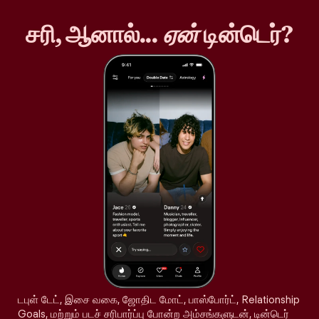
சரி, ஆனால்...
ஏன்
டின்டெர்?
டபுள் டேட், இசை வகை, ஜோதிட மோட், பாஸ்போர்ட், Relationship
Goals, மற்றும் படச் சரிபார்ப்பு போன்ற அம்சங்களுடன், டின்டெர்