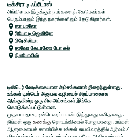
டீக்சீரா டி ஃப்ரீடாஸ்
சிங்கிளாக இருக்கும் நபர்களைத் தேடுபவர்கள்
பெரும்பாலும் இந்த நகரங்களிலும் தேடுகிறார்கள்.
ஸா பாலோ
ரியோ டி ஜெனிரோ
பிரேசிலியா
சாவோ கேடானோ டோ சுல்
நிலபோலிஸ்
டின்டெர் வேடிக்கையான அம்சங்களால் நிறைந்துள்ளது.
உங்கள் டின்டெர் அனுபவ வழியைச் சிறப்பானதாக
ஆக்குகின்ற ஒரு சில அம்சங்கள் இங்கே
கொடுக்கப்பட்டுள்ளன.
முதலாவதாக, டின்டெரைப் பயன்படுத்துவது எளிதானது.
நீங்கள் ஒரு
கணக்கு
தொடங்கினால் போதுமானது. உங்கள்
ஆளுமையைக் காண்பிக்க உங்கள் சுயவிவரத்தில் ஆர்வம் /
விருப்பங்கள், படங்கள் மற்றும் ஒரு பயோ ஆகியவற்றைச்