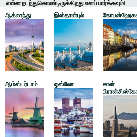
என்ன நடந்துகொண்டிருக்கிறது எனப் பார்க்கவும்!
ஆக்லாந்து
இஸ்தான்புல்
கோபன்ஹேக
ஆம்ஸ்டர்டாம்
ஒஸ்லோ
சான்
பிரான்சிஸ்கே