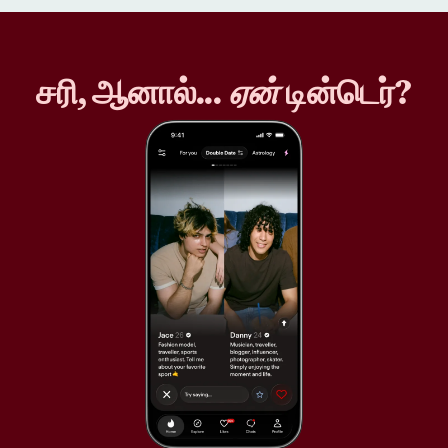
சரி, ஆனால்...
ஏன்
டின்டெர்?