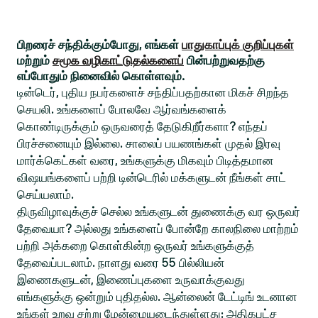
பிறரைச் சந்திக்கும்போது, எங்கள்
பாதுகாப்புக் குறிப்புகள்
மற்றும்
சமூக வழிகாட்டுதல்களைப்
பின்பற்றுவதற்கு
எப்போதும் நினைவில் கொள்ளவும்.
டின்டெர், புதிய நபர்களைச் சந்திப்பதற்கான மிகச் சிறந்த
செயலி. உங்களைப் போலவே ஆர்வங்களைக்
கொண்டிருக்கும் ஒருவரைத் தேடுகிறீர்களா? எந்தப்
பிரச்சனையும் இல்லை. சாலைப் பயணங்கள் முதல் இரவு
மார்க்கெட்கள் வரை, உங்களுக்கு மிகவும் பிடித்தமான
விஷயங்களைப் பற்றி டின்டெரில் மக்களுடன் நீங்கள் சாட்
செய்யலாம்.
திருவிழாவுக்குச் செல்ல உங்களுடன் துணைக்கு வர ஒருவர்
தேவையா? அல்லது உங்களைப் போன்றே காலநிலை மாற்றம்
பற்றி அக்கறை கொள்கின்ற ஒருவர் உங்களுக்குத்
தேவைப்படலாம். நாளது வரை 55 பில்லியன்
இணைகளுடன், இணைப்புகளை உருவாக்குவது
எங்களுக்கு ஒன்றும் புதிதல்ல. ஆன்லைன் டேட்டிங் உடனான
உங்கள் உறவு சற்று மேன்மையடைந்துள்ளது: அதிகபட்ச