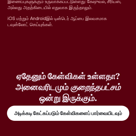
இணைப்புகளுக்கும் உருவாக்கப்பட்டுள்ளது: கேஷுவல், சீரியஸ்,
அல்லது அதற்கிடையில் எதுவாக இருந்தாலும்.
iOS மற்றும் Androidஇல் டின்டெர் ஆப்பை இலவசமாக
டவுன்லோட் செய்யுங்கள்.
ஏதேனும் கேள்விகள் உள்ளதா?
அனைவரிடமும்
குறைந்தபட்சம்
ஒன்று இருக்கும்.
அடிக்கடி கேட்கப்படும் கேள்விகளைப் பார்வையிடவும்