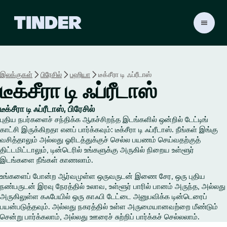
டி
ன்
டெ
ர்
ஹோ
இலக்குகள்
பிரேசில்
பஹியா
டீக்சீரா டி ஃப்ரீடாஸ்
ம்
டீக்சீரா டி ஃப்ரீடாஸ்
டீக்சீரா டி ஃப்ரீடாஸ், பிரேசில்
புதிய நபர்களைச் சந்திக்க ஆகச்சிறந்த இடங்களில் ஒன்றில் டேட்டிங்
காட்சி இருக்கிறதா எனப் பார்க்கவும்: டீக்சீரா டி ஃப்ரீடாஸ். நீங்கள் இங்கு
வசித்தாலும் அல்லது ஓரிடத்துக்குச் செல்ல பயணம் செய்வதற்குத்
திட்டமிட்டாலும், டின்டெரில் உங்களுக்கு அருகில் நிறைய உள்ளூர்
இடங்களை நீங்கள் காணலாம்.
உங்களைப் போன்ற ஆர்வமுள்ள ஒருவருடன் இணை சேர, ஒரு புதிய
நண்பருடன் இரவு நேரத்தில் உலாவ, உள்ளூர் பாரில் பானம் அருந்த, அல்லது
அருகிலுள்ள கஃபேயில் ஒரு காஃபி டேட்டை அனுபவிக்க டின்டெரைப்
பயன்படுத்தவும். அல்லது நகரத்தில் உள்ள அருமையானவற்றை மீண்டும்
சென்று பார்க்கலாம், அல்லது ஊரைச் சுற்றிப் பார்க்கச் செல்லலாம்.