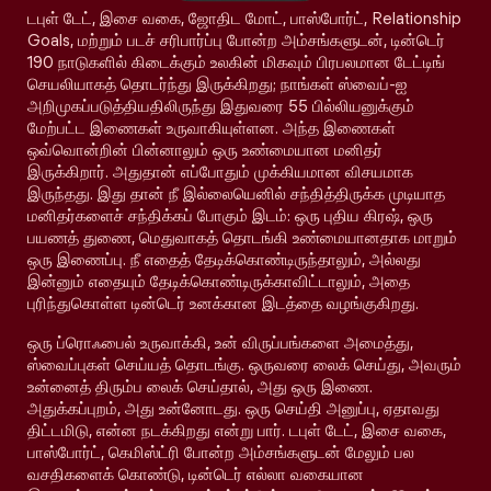
டபுள் டேட், இசை வகை, ஜோதிட மோட், பாஸ்போர்ட், Relationship
Goals, மற்றும் படச் சரிபார்ப்பு போன்ற அம்சங்களுடன், டின்டெர்
190 நாடுகளில் கிடைக்கும் உலகின் மிகவும் பிரபலமான டேட்டிங்
செயலியாகத் தொடர்ந்து இருக்கிறது; நாங்கள் ஸ்வைப்-ஐ
அறிமுகப்படுத்தியதிலிருந்து இதுவரை 55 பில்லியனுக்கும்
மேற்பட்ட இணைகள் உருவாகியுள்ளன. அந்த இணைகள்
ஒவ்வொன்றின் பின்னாலும் ஒரு உண்மையான மனிதர்
இருக்கிறார். அதுதான் எப்போதும் முக்கியமான விசயமாக
இருந்தது. இது தான் நீ இல்லையெனில் சந்தித்திருக்க முடியாத
மனிதர்களைச் சந்திக்கப் போகும் இடம்: ஒரு புதிய கிரஷ், ஒரு
பயணத் துணை, மெதுவாகத் தொடங்கி உண்மையானதாக மாறும்
ஒரு இணைப்பு. நீ எதைத் தேடிக்கொண்டிருந்தாலும், அல்லது
இன்னும் எதையும் தேடிக்கொண்டிருக்காவிட்டாலும், அதை
புரிந்துகொள்ள டின்டெர் உனக்கான இடத்தை வழங்குகிறது.
ஒரு ப்ரொஃபைல் உருவாக்கி, உன் விருப்பங்களை அமைத்து,
ஸ்வைப்புகள் செய்யத் தொடங்கு. ஒருவரை லைக் செய்து, அவரும்
உன்னைத் திரும்ப லைக் செய்தால், அது ஒரு இணை.
அதுக்கப்புறம், அது உன்னோடது. ஒரு செய்தி அனுப்பு, ஏதாவது
திட்டமிடு, என்ன நடக்கிறது என்று பார். டபுள் டேட், இசை வகை,
பாஸ்போர்ட், கெமிஸ்ட்ரி போன்ற அம்சங்களுடன் மேலும் பல
வசதிகளைக் கொண்டு, டின்டெர் எல்லா வகையான