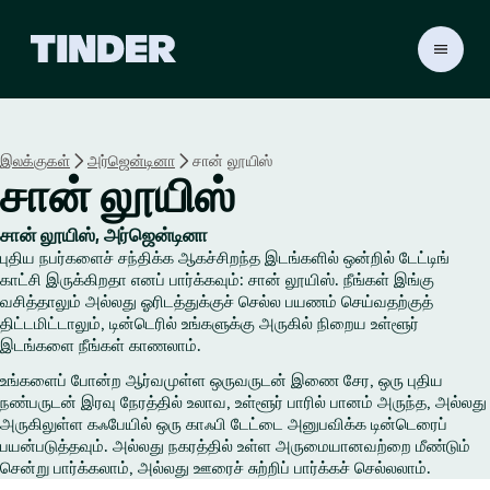
டி
ன்
டெ
ர்
ஹோ
இலக்குகள்
அர்ஜென்டினா
சான் லூயிஸ்
ம்
சான் லூயிஸ்
சான் லூயிஸ், அர்ஜென்டினா
புதிய நபர்களைச் சந்திக்க ஆகச்சிறந்த இடங்களில் ஒன்றில் டேட்டிங்
காட்சி இருக்கிறதா எனப் பார்க்கவும்: சான் லூயிஸ். நீங்கள் இங்கு
வசித்தாலும் அல்லது ஓரிடத்துக்குச் செல்ல பயணம் செய்வதற்குத்
திட்டமிட்டாலும், டின்டெரில் உங்களுக்கு அருகில் நிறைய உள்ளூர்
இடங்களை நீங்கள் காணலாம்.
உங்களைப் போன்ற ஆர்வமுள்ள ஒருவருடன் இணை சேர, ஒரு புதிய
நண்பருடன் இரவு நேரத்தில் உலாவ, உள்ளூர் பாரில் பானம் அருந்த, அல்லது
அருகிலுள்ள கஃபேயில் ஒரு காஃபி டேட்டை அனுபவிக்க டின்டெரைப்
பயன்படுத்தவும். அல்லது நகரத்தில் உள்ள அருமையானவற்றை மீண்டும்
சென்று பார்க்கலாம், அல்லது ஊரைச் சுற்றிப் பார்க்கச் செல்லலாம்.