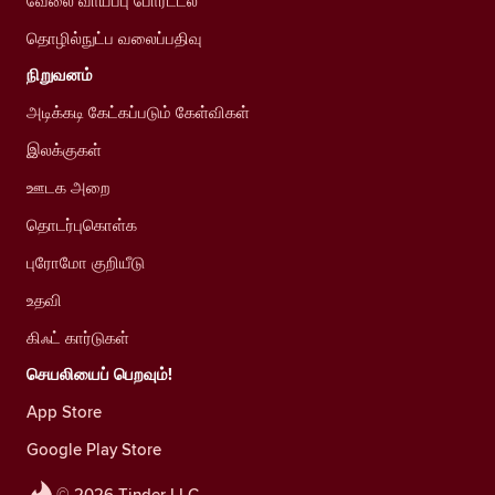
வேலை வாய்ப்பு போர்ட்டல்
தொழில்நுட்ப வலைப்பதிவு
நிறுவனம்
அடிக்கடி கேட்கப்படும் கேள்விகள்
இலக்குகள்
ஊடக அறை
தொடர்புகொள்க
புரோமோ குறியீடு
உதவி
கிஃட் கார்டுகள்
செயலியைப் பெறவும்!
App Store
Google Play Store
© 2026 Tinder LLC