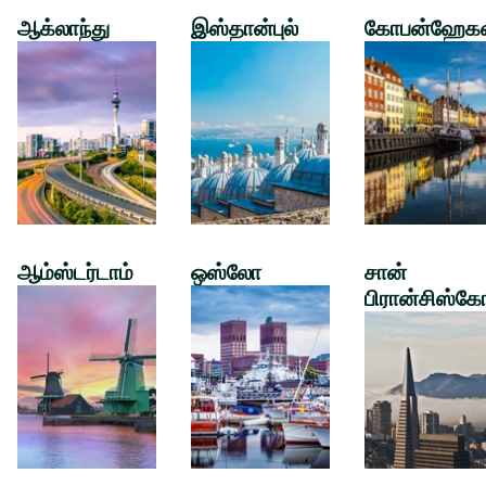
ஆக்லாந்து
இஸ்தான்புல்
கோபன்ஹேக
ஆம்ஸ்டர்டாம்
ஒஸ்லோ
சான்
பிரான்சிஸ்கே