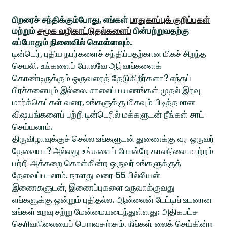
பிறரைச் சந்திக்கும்போது, எங்கள்
பாதுகாப்புக் குறிப்புகள்
மற்றும்
சமூக வழிகாட்டுதல்களைப்
பின்பற்றுவதற்கு
எப்போதும் நினைவில் கொள்ளவும்.
டின்டெர், புதிய நபர்களைச் சந்திப்பதற்கான மிகச் சிறந்த
செயலி. உங்களைப் போலவே ஆர்வங்களைக்
கொண்டிருக்கும் ஒருவரைத் தேடுகிறீர்களா? எந்தப்
பிரச்சனையும் இல்லை. சாலைப் பயணங்கள் முதல் இரவு
மார்க்கெட்கள் வரை, உங்களுக்கு மிகவும் பிடித்தமான
விஷயங்களைப் பற்றி டின்டெரில் மக்களுடன் நீங்கள் சாட்
செய்யலாம்.
திருவிழாவுக்குச் செல்ல உங்களுடன் துணைக்கு வர ஒருவர்
தேவையா? அல்லது உங்களைப் போன்றே காலநிலை மாற்றம்
பற்றி அக்கறை கொள்கின்ற ஒருவர் உங்களுக்குத்
தேவைப்படலாம். நாளது வரை 55 பில்லியன்
இணைகளுடன், இணைப்புகளை உருவாக்குவது
எங்களுக்கு ஒன்றும் புதிதல்ல. ஆன்லைன் டேட்டிங் உடனான
உங்கள் உறவு சற்று மேன்மையடைந்துள்ளது: அதிகபட்ச
தெரிவுநிலையைப் பெறுவதற்கும், நீங்கள் லைக் செய்கின்ற