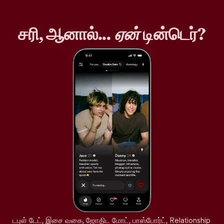
சரி, ஆனால்...
ஏன்
டின்டெர்?
டபுள் டேட், இசை வகை, ஜோதிட மோட், பாஸ்போர்ட், Relationship