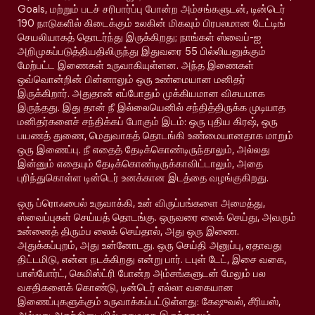
Goals, மற்றும் படச் சரிபார்ப்பு போன்ற அம்சங்களுடன், டின்டெர்
190 நாடுகளில் கிடைக்கும் உலகின் மிகவும் பிரபலமான டேட்டிங்
செயலியாகத் தொடர்ந்து இருக்கிறது; நாங்கள் ஸ்வைப்-ஐ
அறிமுகப்படுத்தியதிலிருந்து இதுவரை 55 பில்லியனுக்கும்
மேற்பட்ட இணைகள் உருவாகியுள்ளன. அந்த இணைகள்
ஒவ்வொன்றின் பின்னாலும் ஒரு உண்மையான மனிதர்
இருக்கிறார். அதுதான் எப்போதும் முக்கியமான விசயமாக
இருந்தது. இது தான் நீ இல்லையெனில் சந்தித்திருக்க முடியாத
மனிதர்களைச் சந்திக்கப் போகும் இடம்: ஒரு புதிய கிரஷ், ஒரு
பயணத் துணை, மெதுவாகத் தொடங்கி உண்மையானதாக மாறும்
ஒரு இணைப்பு. நீ எதைத் தேடிக்கொண்டிருந்தாலும், அல்லது
இன்னும் எதையும் தேடிக்கொண்டிருக்காவிட்டாலும், அதை
புரிந்துகொள்ள டின்டெர் உனக்கான இடத்தை வழங்குகிறது.
ஒரு ப்ரொஃபைல் உருவாக்கி, உன் விருப்பங்களை அமைத்து,
ஸ்வைப்புகள் செய்யத் தொடங்கு. ஒருவரை லைக் செய்து, அவரும்
உன்னைத் திரும்ப லைக் செய்தால், அது ஒரு இணை.
அதுக்கப்புறம், அது உன்னோடது. ஒரு செய்தி அனுப்பு, ஏதாவது
திட்டமிடு, என்ன நடக்கிறது என்று பார். டபுள் டேட், இசை வகை,
பாஸ்போர்ட், கெமிஸ்ட்ரி போன்ற அம்சங்களுடன் மேலும் பல
வசதிகளைக் கொண்டு, டின்டெர் எல்லா வகையான
இணைப்புகளுக்கும் உருவாக்கப்பட்டுள்ளது: கேஷுவல், சீரியஸ்,