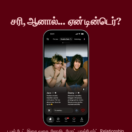
சரி, ஆனால்...
ஏன்
டின்டெர்?
டபுள் டேட், இசை வகை, ஜோதிட மோட், பாஸ்போர்ட், Relationship