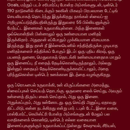
Goals, மற்றும் படச் சரிபார்ப்பு போன்ற அம்சங்களுடன், டின்டெர்
190 நாடுகளில் கிடைக்கும் உலகின் மிகவும் பிரபலமான டேட்டிங்
செயலியாகத் தொடர்ந்து இருக்கிறது; நாங்கள் ஸ்வைப்-ஐ
அறிமுகப்படுத்தியதிலிருந்து இதுவரை 55 பில்லியனுக்கும்
மேற்பட்ட இணைகள் உருவாகியுள்ளன. அந்த இணைகள்
ஒவ்வொன்றின் பின்னாலும் ஒரு உண்மையான மனிதர்
இருக்கிறார். அதுதான் எப்போதும் முக்கியமான விசயமாக
இருந்தது. இது தான் நீ இல்லையெனில் சந்தித்திருக்க முடியாத
மனிதர்களைச் சந்திக்கப் போகும் இடம்: ஒரு புதிய கிரஷ், ஒரு
பயணத் துணை, மெதுவாகத் தொடங்கி உண்மையானதாக மாறும்
ஒரு இணைப்பு. நீ எதைத் தேடிக்கொண்டிருந்தாலும், அல்லது
இன்னும் எதையும் தேடிக்கொண்டிருக்காவிட்டாலும், அதை
புரிந்துகொள்ள டின்டெர் உனக்கான இடத்தை வழங்குகிறது.
ஒரு ப்ரொஃபைல் உருவாக்கி, உன் விருப்பங்களை அமைத்து,
ஸ்வைப்புகள் செய்யத் தொடங்கு. ஒருவரை லைக் செய்து, அவரும்
உன்னைத் திரும்ப லைக் செய்தால், அது ஒரு இணை.
அதுக்கப்புறம், அது உன்னோடது. ஒரு செய்தி அனுப்பு, ஏதாவது
திட்டமிடு, என்ன நடக்கிறது என்று பார். டபுள் டேட், இசை வகை,
பாஸ்போர்ட், கெமிஸ்ட்ரி போன்ற அம்சங்களுடன் மேலும் பல
வசதிகளைக் கொண்டு, டின்டெர் எல்லா வகையான
இணைப்புகளுக்கும் உருவாக்கப்பட்டுள்ளது: கேஷுவல், சீரியஸ்,