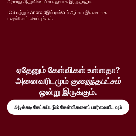
அல்லது அதற்கிடையில் எதுவாக இருந்தாலும்.
iOS மற்றும் Androidஇல் டின்டெர் ஆப்பை இலவசமாக
டவுன்லோட் செய்யுங்கள்.
ஏதேனும் கேள்விகள் உள்ளதா?
அனைவரிடமும்
குறைந்தபட்சம்
ஒன்று இருக்கும்.
அடிக்கடி கேட்கப்படும் கேள்விகளைப் பார்வையிடவும்