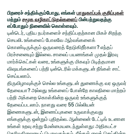
பிறரைச் சந்திக்கும்போது, எங்கள்
பாதுகாப்புக் குறிப்புகள்
மற்றும்
சமூக வழிகாட்டுதல்களைப்
பின்பற்றுவதற்கு
எப்போதும் நினைவில் கொள்ளவும்.
டின்டெர், புதிய நபர்களைச் சந்திப்பதற்கான மிகச் சிறந்த
செயலி. உங்களைப் போலவே ஆர்வங்களைக்
கொண்டிருக்கும் ஒருவரைத் தேடுகிறீர்களா? எந்தப்
பிரச்சனையும் இல்லை. சாலைப் பயணங்கள் முதல் இரவு
மார்க்கெட்கள் வரை, உங்களுக்கு மிகவும் பிடித்தமான
விஷயங்களைப் பற்றி டின்டெரில் மக்களுடன் நீங்கள் சாட்
செய்யலாம்.
திருவிழாவுக்குச் செல்ல உங்களுடன் துணைக்கு வர ஒருவர்
தேவையா? அல்லது உங்களைப் போன்றே காலநிலை மாற்றம்
பற்றி அக்கறை கொள்கின்ற ஒருவர் உங்களுக்குத்
தேவைப்படலாம். நாளது வரை 55 பில்லியன்
இணைகளுடன், இணைப்புகளை உருவாக்குவது
எங்களுக்கு ஒன்றும் புதிதல்ல. ஆன்லைன் டேட்டிங் உடனான
உங்கள் உறவு சற்று மேன்மையடைந்துள்ளது: அதிகபட்ச
தெரிவுநிலையைப் பெறுவதற்கும், நீங்கள் லைக் செய்கின்ற