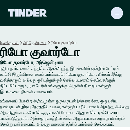
டி
ன்
டெ
ர்
ஹோ
இலக்குகள்
அர்ஜென்டினா
ரியோ குவார்டோ
ம்
ரியோ குவார்டோ
ரியோ குவார்டோ, அர்ஜென்டினா
புதிய நபர்களைச் சந்திக்க ஆகச்சிறந்த இடங்களில் ஒன்றில் டேட்டிங்
காட்சி இருக்கிறதா எனப் பார்க்கவும்: ரியோ குவார்டோ. நீங்கள் இங்கு
வசித்தாலும் அல்லது ஓரிடத்துக்குச் செல்ல பயணம் செய்வதற்குத்
திட்டமிட்டாலும், டின்டெரில் உங்களுக்கு அருகில் நிறைய உள்ளூர்
இடங்களை நீங்கள் காணலாம்.
உங்களைப் போன்ற ஆர்வமுள்ள ஒருவருடன் இணை சேர, ஒரு புதிய
நண்பருடன் இரவு நேரத்தில் உலாவ, உள்ளூர் பாரில் பானம் அருந்த, அல்லது
அருகிலுள்ள கஃபேயில் ஒரு காஃபி டேட்டை அனுபவிக்க டின்டெரைப்
பயன்படுத்தவும். அல்லது நகரத்தில் உள்ள அருமையானவற்றை மீண்டும்
சென்று பார்க்கலாம், அல்லது ஊரைச் சுற்றிப் பார்க்கச் செல்லலாம்.