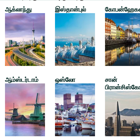
ஆக்லாந்து
இஸ்தான்புல்
கோபன்ஹேக
ஆம்ஸ்டர்டாம்
ஒஸ்லோ
சான்
பிரான்சிஸ்கே