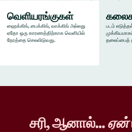
வெளியரங்குகள்
கலைக
ஹைக்கிங், பைக்கிங், வாக்கிங் அல்லது
படம் எடுத்தல
ஏதோ ஒரு காரணத்திற்காக வெளியில்
முக்கியமாகப
நேரத்தை செலவிடுவது.
தலைப்பைத் 
சரி, ஆனால்...
ஏன்