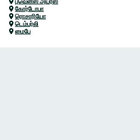
புவெனஸ் அயர்ஸ்
கோர்டோபா
ரொசாரியோ
டெம்பர்லி
மைபே