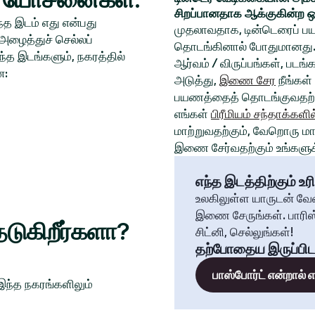
சிறப்பானதாக ஆக்குகின்ற ஒ
த இடம் எது என்பது
முதலாவதாக, டின்டெரைப் பய
அழைத்துச் செல்லப்
தொடங்கினால் போதுமானது. 
்த இடங்களும், நகரத்தில்
ஆர்வம் / விருப்பங்கள், படங
ன:
அடுத்து,
இணை சேர
நீங்கள்
பயணத்தைத் தொடங்குவதற்க
எங்கள்
பிரீமியம் சந்தாக்களில
மாற்றுவதற்கும், வேறொரு மாந
இணை சேர்வதற்கும் உங்களுக்
எந்த இடத்திற்கும் உரி
உலகிலுள்ள யாருடன் வே
இணை சேருங்கள். பாரிஸ்
டுகிறீர்களா?
சிட்னி, செல்லுங்கள்!
தற்போதைய இருப்பிட
பாஸ்போர்ட் என்றால்
 இந்த நகரங்களிலும்