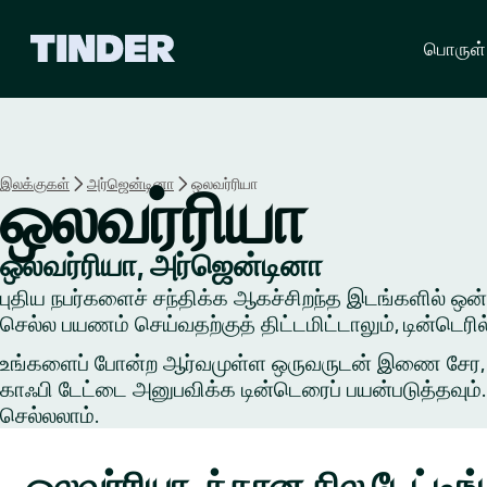
டி
பொருள்
ன்
டெ
ர்
ஹோ
ம்
இலக்குகள்
அர்ஜென்டினா
ஒலவர்ரியா
ஒலவர்ரியா
ஒலவர்ரியா, அர்ஜென்டினா
புதிய நபர்களைச் சந்திக்க ஆகச்சிறந்த இடங்களில் ஒன்றில
செல்ல பயணம் செய்வதற்குத் திட்டமிட்டாலும், டின்டெர
உங்களைப் போன்ற ஆர்வமுள்ள ஒருவருடன் இணை சேர, ஒரு 
காஃபி டேட்டை அனுபவிக்க டின்டெரைப் பயன்படுத்தவும். 
செல்லலாம்.
ஒலவர்ரியா-க்கான சில டேட்ட