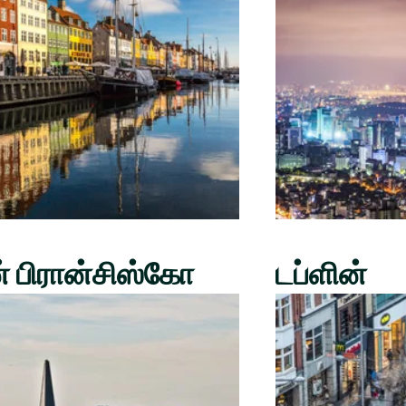
் பிரான்சிஸ்கோ
டப்ளின்