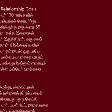
 Relationship Goals,
்டெர் 190 நாடுகளில்
ெயலியாகத் தொடர்ந்து
யதிலிருந்து இதுவரை 55
ள்ளன. அந்த இணைகள்
 இருக்கிறார். அதுதான்
 தான் நீ இல்லையெனில்
போகும் இடம்: ஒரு புதிய
ி உண்மையானதாக மாறும்
, அல்லது இன்னும் எதையும்
ொள்ள டின்டெர் உனக்கான
ைத்து, ஸ்வைப்புகள்
் உன்னைத் திரும்ப லைக்
ன்னோடது. ஒரு செய்தி
 பார். டபுள் டேட், இசை வகை,
ேலும் பல வசதிகளைக்