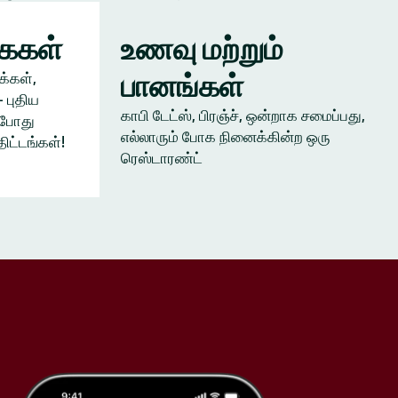
கைகள்
உணவு மற்றும்
பானங்கள்
க்கள்,
 புதிய
காபி டேட்ஸ், பிரஞ்ச், ஒன்றாக சமைப்பது,
ம்போது
எல்லாரும் போக நினைக்கின்ற ஒரு
திட்டங்கள்!
ரெஸ்டாரண்ட்