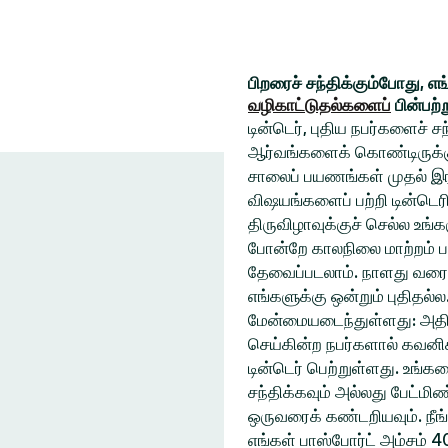
பிறரைச் சந்திக்கும்போது, எ
வழிகாட்டுதல்களைப்
பின்பற்
டின்டெர், புதிய நபர்களைச் 
ஆர்வங்களைக் கொண்டிருக்கும
சாலைப் பயணங்கள் முதல் இரவ
விஷயங்களைப் பற்றி டின்டெரி
திருவிழாவுக்குச் செல்ல உ
போன்றே காலநிலை மாற்றம் ப
தேவைப்படலாம். நாளது வரை
எங்களுக்கு ஒன்றும் புதிதல்
மேன்மையடைந்துள்ளது: அதிக
செய்கின்ற நபர்களால் கவனிக
டின்டெர் பெற்றுள்ளது. உங்
சந்திக்கவும் அல்லது பேட்ம
ஒருவரைக் கண்டறியவும். நீங
எங்கள் பாஸ்போர்ட் அம்சம் 4