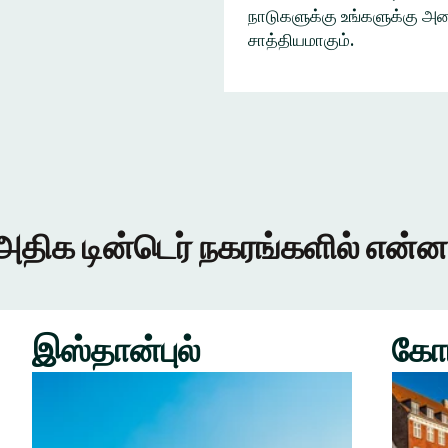
நாடுகளுக்கு உங்களுக்கு அழை
சாத்தியமாகும்.
அதிக டின்டெர் நகரங்களில் என்ன
இஸ்தான்புல்
கோ