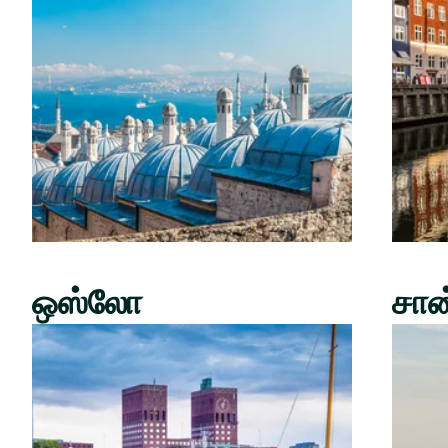
ஒஸ்லோ
சான