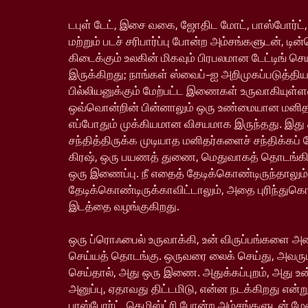
டபுள் டேட், இசை வகை, ஜோதிட மோட், பாஸ்போர்ட்,
மற்றும் படச் சரிபார்ப்பு போன்ற அம்சங்களுடன், டின
கிடைக்கும் உலகின் மிகவும் பிரபலமான டேட்டிங் ச
இருக்கிறது; நாங்கள் ஸ்வைப்-ஐ அறிமுகப்படுத்தி
பில்லியனுக்கும் மேற்பட்ட இணைகள் உருவாகியு
ஒவ்வொன்றின் பின்னாலும் ஒரு உண்மையான மனிதர்
எப்போதும் முக்கியமான விசயமாக இருந்தது. இது
சந்தித்திருக்க முடியாத மனிதர்களைச் சந்திக்கப் 
கிரஷ், ஒரு பயணத் துணை, மெதுவாகத் தொடங்க
ஒரு இணைப்பு. நீ எதைத் தேடிக்கொண்டிருந்தாலும்
தேடிக்கொண்டிருக்காவிட்டாலும், அதை புரிந்துக
இடத்தை வழங்குகிறது.
ஒரு ப்ரொஃபைல் உருவாக்கி, உன் விருப்பங்களை அம
செய்யத் தொடங்கு. ஒருவரை லைக் செய்து, அவரும
செய்தால், அது ஒரு இணை. அதுக்கப்புறம், அது உ
அனுப்பு, ஏதாவது திட்டமிடு, என்ன நடக்கிறது என்று
பாஸ்போர்ட், கெமிஸ்ட்ரி போன்ற அம்சங்களுடன் ம