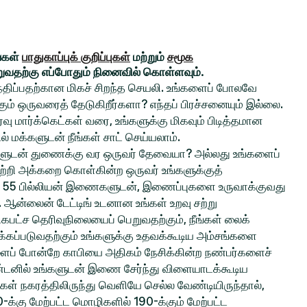
ங்கள்
பாதுகாப்புக் குறிப்புகள்
மற்றும்
சமூக
றுவதற்கு எப்போதும் நினைவில் கொள்ளவும்.
சந்திப்பதற்கான மிகச் சிறந்த செயலி. உங்களைப் போலவே
் ஒருவரைத் தேடுகிறீர்களா? எந்தப் பிரச்சனையும் இல்லை.
ு மார்க்கெட்கள் வரை, உங்களுக்கு மிகவும் பிடித்தமான
ல் மக்களுடன் நீங்கள் சாட் செய்யலாம்.
ங்களுடன் துணைக்கு வர ஒருவர் தேவையா? அல்லது உங்களைப்
ற்றி அக்கறை கொள்கின்ற ஒருவர் உங்களுக்குத்
 55 பில்லியன் இணைகளுடன், இணைப்புகளை உருவாக்குவது
ல. ஆன்லைன் டேட்டிங் உடனான உங்கள் உறவு சற்று
பட்ச தெரிவுநிலையைப் பெறுவதற்கும், நீங்கள் லைக்
்கப்படுவதற்கும் உங்களுக்கு உதவக்கூடிய அம்சங்களை
களைப் போன்றே காபியை அதிகம் நேசிக்கின்ற நண்பர்களைச்
ிண்டனில் உங்களுடன் இணை சேர்ந்து விளையாடக்கூடிய
்கள் நகரத்திலிருந்து வெளியே செல்ல வேண்டியிருந்தால்,
0-க்கு மேற்பட்ட மொழிகளில் 190-க்கும் மேற்பட்ட