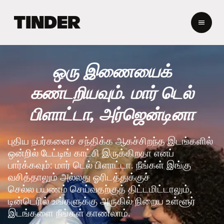
டி
ன்
டெ
ர்
ஹோ
ஒரு இணையைக்
ம்
கண்டறியவும். மார் டெல்
பிளாட்டா, அர்ஜென்டினா
புதிய நபர்களைச் சந்திக்க ஆகச்சிறந்த இடங்களில்
ஒன்றில் டேட்டிங் காட்சி இருக்கிறதா எனப்
பார்க்கவும்: மார் டெல் பிளாட்டா. நீங்கள் இங்கு
வசித்தாலும் அல்லது ஓரிடத்துக்குச்
செல்ல பயணம் செய்வதற்குத் திட்டமிட்டாலும்,
டின்டெரில் உங்களுக்கு அருகில் நிறைய உள்ளூர்
இடங்களை நீங்கள் காணலாம்.