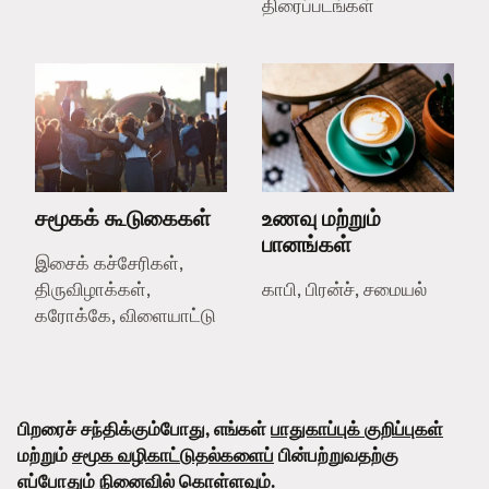
திரைப்படங்கள்
சமூகக் கூடுகைகள்
உணவு மற்றும்
பானங்கள்
இசைக் கச்சேரிகள்,
திருவிழாக்கள்,
காபி, பிரன்ச், சமையல்
கரோக்கே, விளையாட்டு
பிறரைச் சந்திக்கும்போது, எங்கள்
பாதுகாப்புக் குறிப்புகள்
மற்றும்
சமூக வழிகாட்டுதல்களைப்
பின்பற்றுவதற்கு
எப்போதும் நினைவில் கொள்ளவும்.