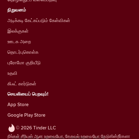
நிறுவனம்
அடிக்கடி கேட்கப்படும் கேள்விகள்
இலக்குகள்
ஊடக அறை
தொடர்புகொள்க
புரோமோ குறியீடு
உதவி
கிஃட் கார்டுகள்
செயலியைப் பெறவும்!
App Store
Google Play Store
© 2026 Tinder LLC
நீங்கள் சீரியஸ் ஆன உறவையோ, கேசுவல் உறவையோ தேடுகின்றீர்களா
நாங்கள் உங்கள் தனியுரிமையை மதிக்கிறோம். எங்கள்