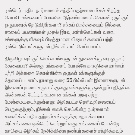
டின்டெர், புதிய நபர்களைச் சந்திப்பதற்கான மிகச் சிறந்த
செயலி. உங்களைப் போலவே ஆர்வங்களைக் கொண்டிருக்கும்
ஒருவரைத் தேடுகிறீர்களா? எந்தப் பிரச்சனையும் இல்லை.
சாலைப் பயணங்கள் முதல் இரவு மார்க்கெட்கள் வரை,
உங்களுக்கு மிகவும் பிடித்தமான விஷயங்களைப் பற்றி
டின்டெரில் மக்களுடன் நீங்கள் சாட் செய்யலாம்.
திருவிழாவுக்குச் செல்ல உங்களுடன் துணைக்கு வர ஒருவர்
தேவையா? அல்லது உங்களைப் போன்றே காலநிலை மாற்றம்
பற்றி அக்கறை கொள்கின்ற ஒருவர் உங்களுக்குத்
தேவைப்படலாம். நாளது வரை 55 பில்லியன் இணைகளுடன்,
இணைப்புகளை உருவாக்குவது எங்களுக்கு ஒன்றும் புதிதல்ல.
ஆன்லைன் டேட்டிங் உடனான உங்கள் உறவு சற்று
மேன்மையடைந்துள்ளது: அதிகபட்ச தெரிவுநிலையைப்
பெறுவதற்கும், நீங்கள் லைக் செய்கின்ற நபர்களால்
கவனிக்கப்படுவதற்கும் உங்களுக்கு உதவக்கூடிய
அம்சங்களை டின்டெர் பெற்றுள்ளது. உங்களைப் போன்றே
காபியை அதிகம் நேசிக்கின்ற நண்பர்களைச் சந்திக்கவும்