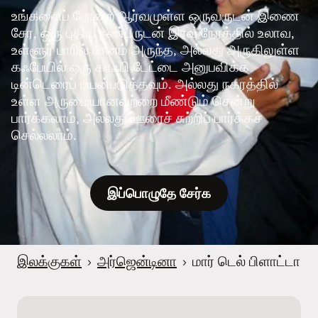
உங்களைப் போன்ற ஆர்வமுள்ள ஒருவருடன் இணை
சேர, ஒரு புதிய நண்பருடன் இரவு நேரத்தில் உலாவ,
உள்ளூர் பாரில் பானம் அருந்த, அல்லது அருகிலுள்ள
கஃபேயில் ஒரு காஃபி டேட்டை அனுபவிக்க
டின்டெரைப் பயன்படுத்தவும். அல்லது நகரத்தில்
உள்ள அருமையானவற்றை மீண்டும் சென்று
பார்க்கலாம், அல்லது ஊரைச் சுற்றிப் பார்க்கச்
செல்லலாம்.
இப்பொழுதே சேர்க
இலக்குகள்
›
அர்ஜென்டினா
›
மார் டெல் பிளாட்டா