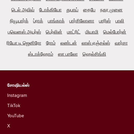
டெல் அவிவ்
டோக்கியோ
துபாய்
தைபே
நகர முனை
நியூயார்க்
ப்ராக்
பாங்காக்
பார்சிலோனா
பாரிஸ்
பாலி
புவெனஸ் அயர்ஸ்
பெர்லின்
மாட்ரிட்
மியாமி
மெல்போர்ன்
ரியோ டி ஜெனிரோ
ரோம்
லண்டன்
லாஸ் ஏஞ்சல்ஸ்
வார்சா
ஸ்டாக்ஹோம்
ஸா பாலோ
ஹெல்சிங்கி
சோஷியல்ஸ்
Instagram
TikTok
YouTube
X